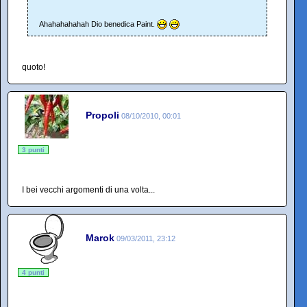
Ahahahahahah Dio benedica Paint.
quoto!
Propoli
08/10/2010, 00:01
3 punti
I bei vecchi argomenti di una volta...
Marok
09/03/2011, 23:12
4 punti