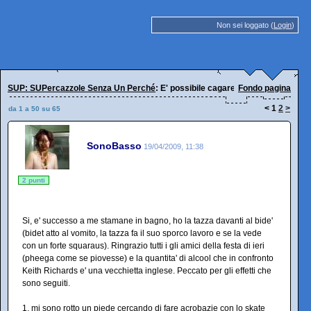
Non sei loggato (
Login
)
SUP: SUPercazzole Senza Un Perché
: E' possibile cagare e sboccare con
Fondo pagina
<
1
2
>
da 1 a 50 su 65
SonoBasso
19/04/2009, 11:38
2 punti
Si, e' successo a me stamane in bagno, ho la tazza davanti al bide'
(bidet atto al vomito, la tazza fa il suo sporco lavoro e se la vede
con un forte squaraus). Ringrazio tutti i gli amici della festa di ieri
(pheega come se piovesse) e la quantita' di alcool che in confronto
Keith Richards e' una vecchietta inglese. Peccato per gli effetti che
sono seguiti.
1. mi sono rotto un piede cercando di fare acrobazie con lo skate