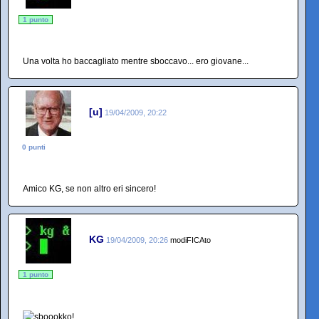
1 punto
Una volta ho baccagliato mentre sboccavo... ero giovane...
[u]
19/04/2009, 20:22
0 punti
Amico KG, se non altro eri sincero!
KG
19/04/2009, 20:26
modiFICAto
1 punto