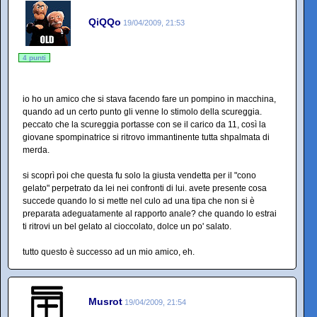
QiQQo
19/04/2009, 21:53
4 punti
io ho un amico che si stava facendo fare un pompino in macchina,
quando ad un certo punto gli venne lo stimolo della scureggia.
peccato che la scureggia portasse con se il carico da 11, così la
giovane spompinatrice si ritrovo immantinente tutta shpalmata di
merda.
si scoprì poi che questa fu solo la giusta vendetta per il "cono
gelato" perpetrato da lei nei confronti di lui. avete presente cosa
succede quando lo si mette nel culo ad una tipa che non si è
preparata adeguatamente al rapporto anale? che quando lo estrai
ti ritrovi un bel gelato al cioccolato, dolce un po' salato.
tutto questo è successo ad un mio amico, eh.
Musrot
19/04/2009, 21:54