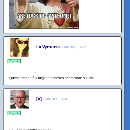
La Vyrtuosa
22/04/2009, 12:02
2 punti
Questo thread è il miglior incentivo per tornare sui libri...
[u]
22/04/2009, 14:45
2 punti