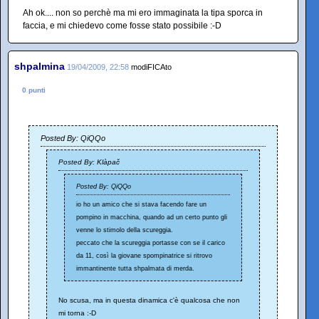
Ah ok.... non so perchè ma mi ero immaginata la tipa sporca in
faccia, e mi chiedevo come fosse stato possibile :-D
shpalmina
19/04/2009, 22:58
modiFICAto
0 punti
Posted By: QiQQo
Posted By: Klàpač
Posted By: QiQQo
io ho un amico che si stava facendo fare un
pompino in macchina, quando ad un certo punto gli
venne lo stimolo della scureggia.
peccato che la scureggia portasse con se il carico
da 11, così la giovane spompinatrice si ritrovo
immantinente tutta shpalmata di merda.
No scusa, ma in questa dinamica c'è qualcosa che non
mi torna :-D