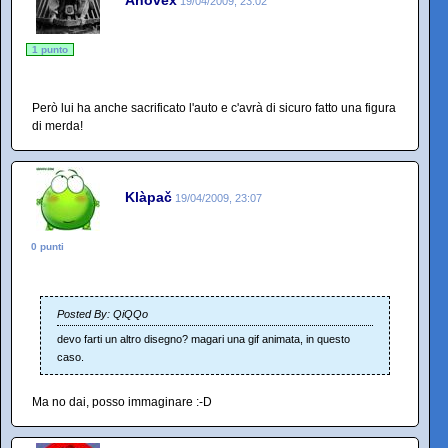
Anovex
19/04/2009, 23:02
1 punto
Però lui ha anche sacrificato l'auto e c'avrà di sicuro fatto una figura
di merda!
Klàpač
19/04/2009, 23:07
0 punti
Posted By: QiQQo
devo farti un altro disegno? magari una gif animata, in questo
caso.
Ma no dai, posso immaginare :-D