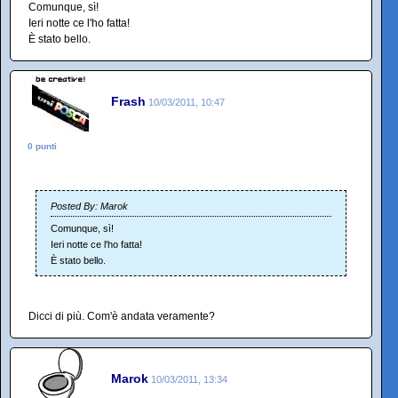
Comunque, sì!
Ieri notte ce l'ho fatta!
È stato bello.
Frash
10/03/2011, 10:47
0 punti
Posted By: Marok
Comunque, sì!
Ieri notte ce l'ho fatta!
È stato bello.
Dicci di più. Com'è andata veramente?
Marok
10/03/2011, 13:34