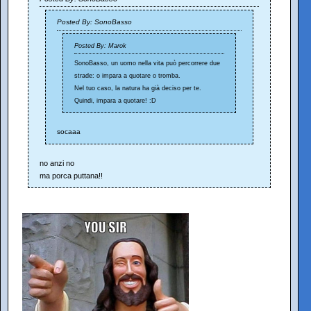
Posted By: SonoBasso
Posted By: Marok
SonoBasso, un uomo nella vita può percorrere due
strade: o impara a quotare o tromba.
Nel tuo caso, la natura ha già deciso per te.
Quindi, impara a quotare! :D
socaaa
no anzi no
ma porca puttana!!