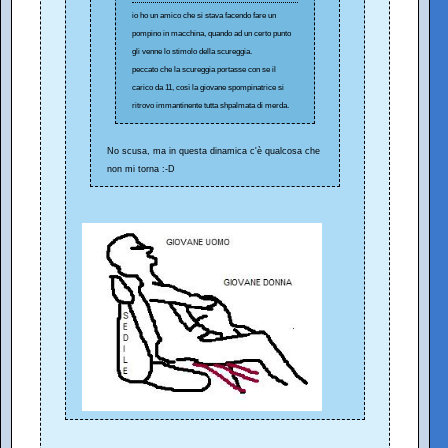
io ho un amico che si stava facendo fare un
pompino in macchina, quando ad un certo punto
gli venne lo stimolo della scureggia.
peccato che la scureggia portasse con se il
carico da 11, così la giovane spompinatrice si
ritrovo immantinente tutta shpalmata di merda.
No scusa, ma in questa dinamica c'è qualcosa che
non mi torna :-D