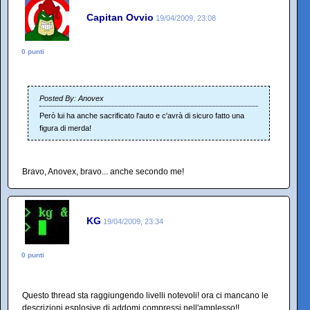
Capitan Ovvio
19/04/2009, 23:08
0 punti
Posted By: Anovex
Però lui ha anche sacrificato l'auto e c'avrà di sicuro fatto una
figura di merda!
Bravo, Anovex, bravo... anche secondo me!
KG
19/04/2009, 23:34
0 punti
Questo thread sta raggiungendo livelli notevoli! ora ci mancano le
descrizioni esplosive di addomi compressi nell'amplesso!!