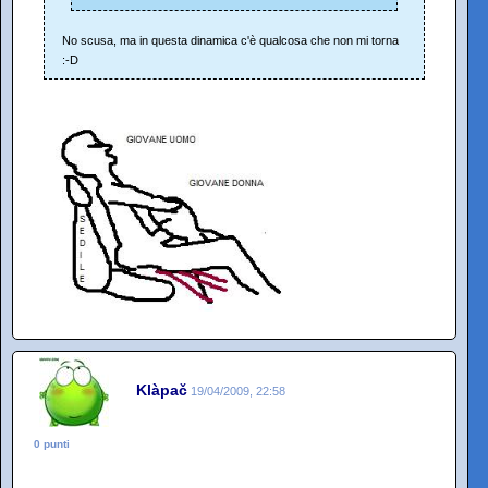
No scusa, ma in questa dinamica c'è qualcosa che non mi torna
:-D
Klàpač
19/04/2009, 22:58
0 punti