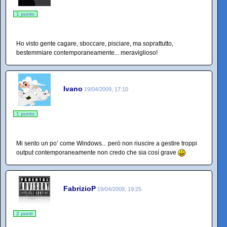
1 punto
Ho visto gente cagare, sboccare, pisciare, ma soprattutto,
bestemmiare contemporaneamente... meraviglioso!
Ivano
19/04/2009, 17:10
1 punto
Mi sento un po’ come Windows... però non riuscire a gestire troppi
output contemporaneamente non credo che sia cosí grave
FabrizioP
19/04/2009, 19:25
2 punti