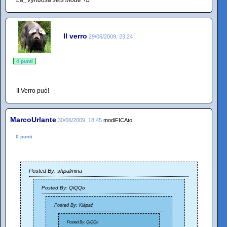
La_Vyrtuosa sets mode +b
Il verro
29/06/2009, 23:24
4 punti
Il Verro può!
MarcoUrlante
30/06/2009, 18:45
modiFICAto
0 punti
Posted By: shpalmina
Posted By: QiQQo
Posted By: Klàpač
Posted By: QiQQo