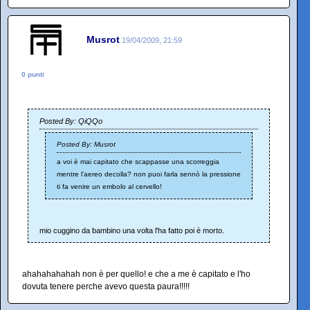
Musrot
19/04/2009, 21:59
0 punti
Posted By: QiQQo
Posted By: Musrot
a voi è mai capitato che scappasse una scorreggia
mentre l'aereo decolla? non puoi farla sennò la pressione
ti fa venire un embolo al cervello!
mio cuggino da bambino una volta l'ha fatto poi è morto.
ahahahahahah non è per quello! e che a me è capitato e l'ho
dovuta tenere perche avevo questa paura!!!!!