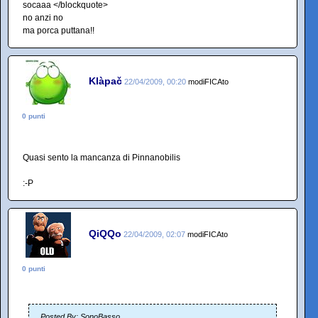
socaaa </blockquote>
no anzi no
ma porca puttana!!
Klàpač
22/04/2009, 00:20
modiFICAto
0 punti
Quasi sento la mancanza di Pinnanobilis
:-P
QiQQo
22/04/2009, 02:07
modiFICAto
0 punti
Posted By: SonoBasso