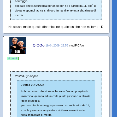
scureggia.
peccato che la scureggia portasse con se il carico da 11, così la
giovane spompinatrice si ritrovo immantinente tutta shpalmata di
merda.
No scusa, ma in questa dinamica c'è qualcosa che non mi torna :-D
QiQQo
19/04/2009, 22:55
modiFICAto
4 punti
Posted By: Klàpač
Posted By: QiQQo
io ho un amico che si stava facendo fare un pompino in
macchina, quando ad un certo punto gli venne lo stimolo
della scureggia.
peccato che la scureggia portasse con se il carico da 11,
così la giovane spompinatrice si ritrovo immantinente
tutta shpalmata di merda.