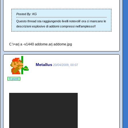
Posted By: KG
Questo thread sta raggiungendo livelli notevoli! ora ci mancano le
descrizioni esplosive di addomi compressi nell'amplesso!!
C:\>arj a -v1440 addome.arj addome.jpg
Metallus
20/04/2009, 00:07
5 punti