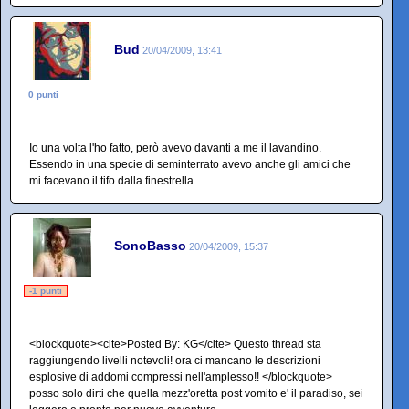
Bud
20/04/2009, 13:41
0 punti
Io una volta l'ho fatto, però avevo davanti a me il lavandino.
Essendo in una specie di seminterrato avevo anche gli amici che
mi facevano il tifo dalla finestrella.
SonoBasso
20/04/2009, 15:37
-1 punti
<blockquote><cite>Posted By: KG</cite> Questo thread sta
raggiungendo livelli notevoli! ora ci mancano le descrizioni
esplosive di addomi compressi nell'amplesso!! </blockquote>
posso solo dirti che quella mezz'oretta post vomito e' il paradiso, sei