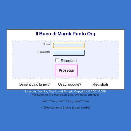
Il Buco di Marok Punto Org
Nome
Password
Ricordami
Dimenticato la pw?
Usavi google?
Registrati
Lussumo Vanilla, Swell, and People
Copyright © 2001-2008
Welcome to the Handicap Site. We have
cookies
!
ø¤º°`°º¤ø,¸¸,ø¤º°`°º¤ø,¸¸,øø¤º°`°º¤ø
< Diversamente indice (quasi medio)