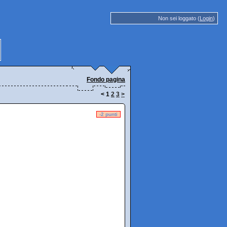
Non sei loggato (
Login
)
Fondo pagina
<
1
2
3
>
-2 punti