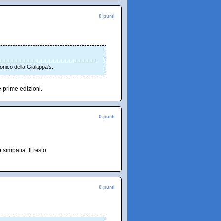
0 punti
onico della Gialappa's.
 prime edizioni.
0 punti
 simpatia. Il resto
0 punti