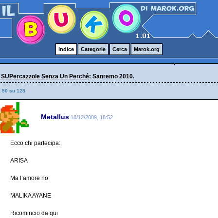
Indice
Categorie
Cerca
Marok.org
 SUPercazzole Senza Un Perché
: Sanremo 2010.
a 50 su 128
Metallus
18/12/2009, 18:52
Ecco chi partecipa:
ARISA
Ma l’amore no
MALIKA AYANE
Ricomincio da qui