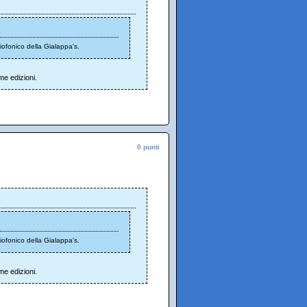
ofonico della Gialappa's.
e edizioni.
0 punti
ofonico della Gialappa's.
e edizioni.