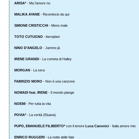
ARISA*
- Ma l’amore no
MALIKA AYANE
- Ricomincio da qui
SIMONE CRISTICCHI
- Meno male
TOTO CUTUGNO
- Aeroplani
NINO D’ANGELO
- Jammo jà
IRENE GRANDI
- La cometa di Halley
MORGAN
- La sera
FABRIZIO MORO
- Non è una canzone
NOMADI feat. IRENE
- Il mondo piange
NOEMI
- Per tutta la vita
POVIA*
- La verità (Eluana)
PUPO, EMANUELE FILIBERTO*
con il tenore
Luca Canonici
- Italia amore mio
ENRICO RUGGERI
- La notte delle fate