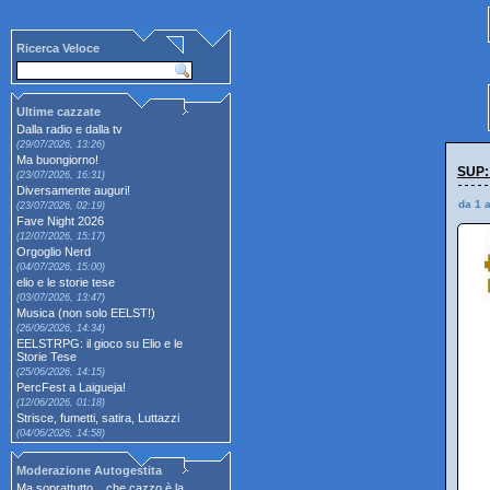
Ricerca Veloce
Ultime cazzate
Dalla radio e dalla tv
(29/07/2026, 13:26)
Ma buongiorno!
SUP:
(23/07/2026, 16:31)
Diversamente auguri!
da 1 
(23/07/2026, 02:19)
Fave Night 2026
(12/07/2026, 15:17)
Orgoglio Nerd
(04/07/2026, 15:00)
elio e le storie tese
(03/07/2026, 13:47)
Musica (non solo EELST!)
(26/06/2026, 14:34)
EELSTRPG: il gioco su Elio e le
Storie Tese
(25/06/2026, 14:15)
PercFest a Laigueja!
(12/06/2026, 01:18)
Strisce, fumetti, satira, Luttazzi
(04/06/2026, 14:58)
Moderazione Autogestita
Ma soprattutto... che cazzo è la