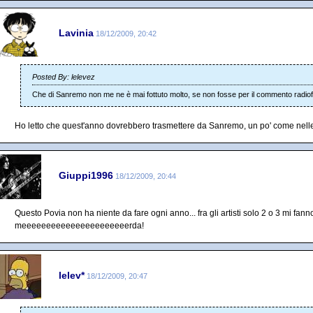
Lavinia
18/12/2009, 20:42
Posted By: lelevez
Che di Sanremo non me ne è mai fottuto molto, se non fosse per il commento radiof
Ho letto che quest'anno dovrebbero trasmettere da Sanremo, un po' come nelle
Giuppi1996
18/12/2009, 20:44
Questo Povia non ha niente da fare ogni anno... fra gli artisti solo 2 o 3 mi fanno
meeeeeeeeeeeeeeeeeeeeeerda!
lelev*
18/12/2009, 20:47