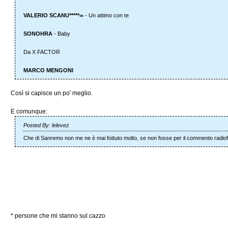
VALERIO SCANU*****∞
- Un attimo con te
SONOHRA
- Baby
Da X FACTOR
MARCO MENGONI
Così si capisce un po' meglio.
E comunque:
Posted By: lelevez
Che di Sanremo non me ne è mai fottuto molto, se non fosse per il commento radiof
* persone che mi stanno sul cazzo