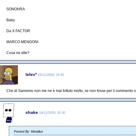
SONOHRA
Baby
Da X FACTOR
MARCO MENGONI
Cosa ne dite?
lelev*
18/12/2009, 19:46
Che di Sanremo non me ne è mai fottuto molto, se non fosse per il commento ra
shake
18/12/2009, 20:30
Posted By: Metallus