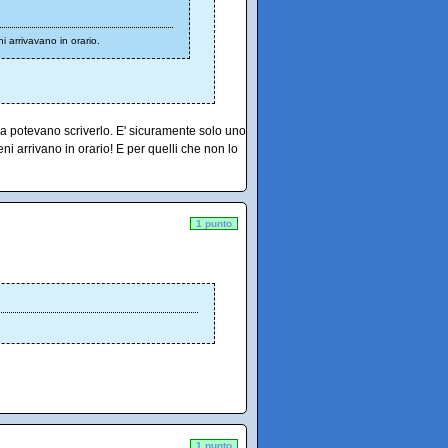
i arrivavano in orario.
a potevano scriverlo. E' sicuramente solo uno
ni arrivano in orario! E per quelli che non lo
1 punto
1 punto