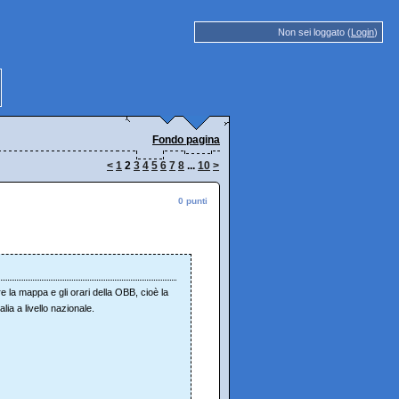
Non sei loggato (
Login
)
Fondo pagina
<
1
2
3
4
5
6
7
8
...
10
>
0 punti
re la mappa e gli orari della OBB, cioè la
ia a livello nazionale.