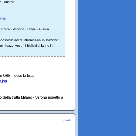
 - Austria
.jsp
errara - Venezia - Udine - Austria.
ossibile avere informazioni in stazione
 cazzi vostri. I biglietti si fanno in
e OBB... ecco la lista:
a.jsp
 della tratta Milano - Verona rispetto a
0 punti