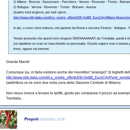
1) Milano - Brescia - Desenzano - Peschiera - Verona - Rovereto - Trento - Bolzano
2) Bologna - Verona - Rovereto - Trento - Bolzano - Austria
Quattro treni al giorno, per tutti i giorni.
http://www.obb-italia.com/it/Le_nostre_offerte/DB-OeBB_EuroCity/Milano-Muenchen
In più, ci sono i treni notturni, che partono da Roma e servono Firenze - Bologna - F
Tenete presente che questi treni vengono SKIFAAAAAAATI da Trenitalia, quindi è imp
(no tabellone no orari no macchinette no personale). Dovete sapere orari e binario per i
treno, oppure via Internet.
Grande Marok!
Comunque sia, in Italia esistono anche dei rivenditori "analogici" di biglietti dell
http://www.obb-italia.com/it/Le_nostre_offerte/DB-OeBB_EuroCity/Punti_vendit
(addirittura ce ne sono due nella zona della Stazione Centrale di Milano).
Non riesco invece a trovare le tariffe, giusto per comparare il prezzo ad esempio
Trenitalia...
Propoli
02/01/2010, 15:35