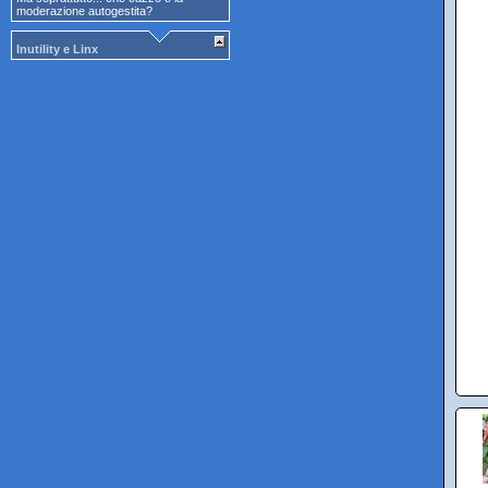
moderazione autogestita?
Inutility e Linx