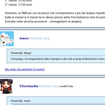
1^ classe: 23,50 euro
2^ classe: 17,50 euro
Insomma, la OBB per ora ha prezzi che corrispondono a più del doppio rispetto 
tratta in esame la II classe ha lo stesso prezzo della Frecciabianca (che mi pa
Eurostar nella vecchia accezione... correggetemi se sbaglio).
Ivano
07/01/2010, 12:32
Posted By: Margo
Comunque, tra cinquant'anni sfido chiunque a dire che ai tempi di Berluskoni i treni 
Ma certo che arrivano in orario!
Choolaudia
07/01/2010, 14:11
modiFICAto
Posted By: Ivano