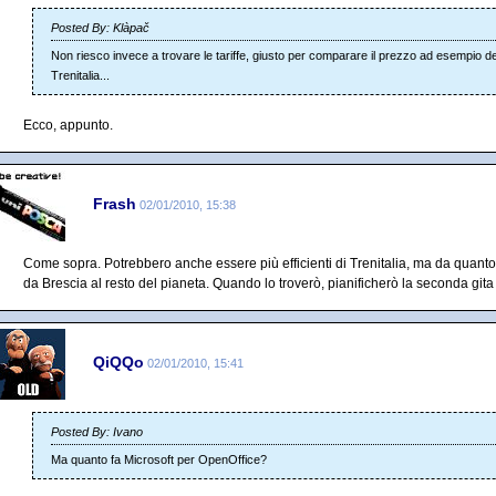
Posted By: Klàpač
Non riesco invece a trovare le tariffe, giusto per comparare il prezzo ad esempio del
Trenitalia...
Ecco, appunto.
Frash
02/01/2010, 15:38
Come sopra. Potrebbero anche essere più efficienti di Trenitalia, ma da quanto 
da Brescia al resto del pianeta. Quando lo troverò, pianificherò la seconda git
QiQQo
02/01/2010, 15:41
Posted By: Ivano
Ma quanto fa Microsoft per OpenOffice?