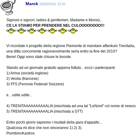
Marok
16/02/2010, 21:01
Signore e signori, ladies & gentlemen, Madame e Monsù...
CE LA STIAMO PER PRENDERE NEL CULOOOOOOOO!!!
Vi ricordate il progetto della regione Piemonte di mandare affankulo Trenitalia,
una ditta concorrente ragionevolmente seria entro la fine del 2010?
Bene! Oggi sono state chiuse le booste.
Stando ad un giornale gratuito appena fottuto... ecco i partecipanti:
1) Arriva (società inglese)
2) Veolia (francese)
3) FFS (Ferrovie Federali Svizzere)
e... udite udite...
4) TRENITAAAAAAAAAALIA (mischiata ad una tal "LeNord" col nome di newco
5) TRENITAAAAAAAAAALIA (mischiata a GTT)
Entro pochi giorni sapremo i risultati della gara d'appalto...
Qualcosa mi dice che non vinceranno 1) 2) 3).
PiombinoKastrox.