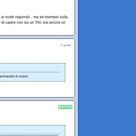
ai nostri regionali... ma ad esempio sulla
re di capire non sia un TAV, ma ancora un
0 punti
arrivavano in orario.
4 punti