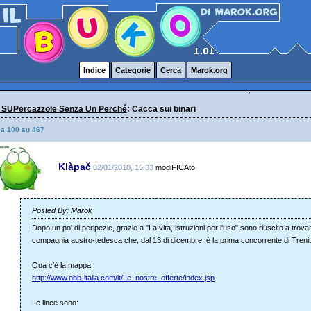
Indice
Categorie
Cerca
Marok.org
 SUPercazzole Senza Un Perché
: Cacca sui binari
 a 100 su 467
Klàpač
02/01/2010, 15:33
modiFICAto
Posted By: Marok
Dopo un po' di peripezie, grazie a "La vita, istruzioni per l'uso" sono riuscito a trova
compagnia austro-tedesca che, dal 13 di dicembre, è la prima concorrente di Trenital
Qua c'è la mappa:
http://www.obb-italia.com/it/Le_nostre_offerte/index.jsp
Le linee sono: