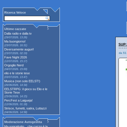
Ricerca Veloce
Ultime cazzate
Dalla radio e dalla tv
(29/07/2026, 13:26)
Ma buongiorno!
SUP:
(23/07/2026, 16:31)
Diversamente auguri!
da 51
(23/07/2026, 02:19)
Fave Night 2026
(12/07/2026, 15:17)
Orgoglio Nerd
(04/07/2026, 15:00)
elio e le storie tese
(03/07/2026, 13:47)
Musica (non solo EELST!)
(26/06/2026, 14:34)
EELSTRPG: il gioco su Elio e le
Storie Tese
(25/06/2026, 14:15)
PercFest a Laigueja!
(12/06/2026, 01:18)
Strisce, fumetti, satira, Luttazzi
(04/06/2026, 14:58)
Moderazione Autogestita
Ma soprattutto... che cazzo è la