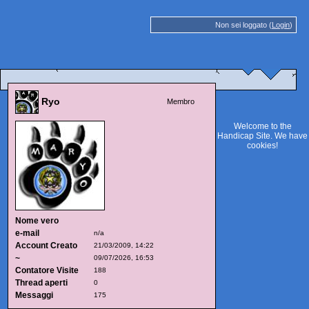
Non sei loggato (
Login
)
Ryo
Membro
Welcome to the
Handicap Site. We have
cookies
!
Nome vero
e-mail
n/a
Account Creato
21/03/2009, 14:22
~
09/07/2026, 16:53
Contatore Visite
188
Thread aperti
0
Messaggi
175