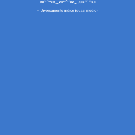
ø¤º°`°º¤ø,¸¸,ø¤º°`°º¤ø,¸¸,øø¤º°`°º¤ø
< Diversamente indice (quasi medio)