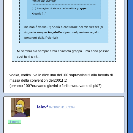
Posted By: lelevup!
[...] immagino ci sia anche la mitica
grappa
Krupnik [...]
ma non è vodka? :) Andrò a controllare nel mio freezer (si
ringrazia sempre
AngeloKnut
per quel prezioso regalo
portatomi dalla Polonia!)
Mi sembra sia sempre stata chiamata grappa... ma sono passati
così tanti anni...
vodka, vodka...ve lo dice una dei100 sopravvissuti alla bevuta di
massa della convention del2001! :D
(ervamo 100?eravamo giovini e forti o weravamo di più?)
lelev*
07/10/2011, 03:09
3 punti