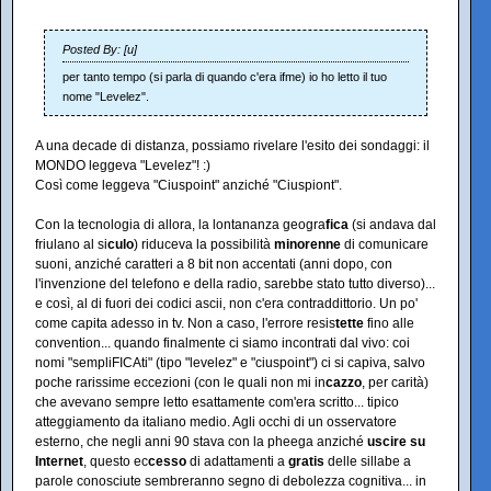
Posted By: [u]
per tanto tempo (si parla di quando c'era ifme) io ho letto il tuo
nome "Levelez".
A una decade di distanza, possiamo rivelare l'esito dei sondaggi: il
MONDO leggeva "Levelez"! :)
Così come leggeva "Ciuspoint" anziché "Ciuspiont".
Con la tecnologia di allora, la lontananza geogra
fica
(si andava dal
friulano al si
culo
) riduceva la possibilità
minorenne
di comunicare
suoni, anziché caratteri a 8 bit non accentati (anni dopo, con
l'invenzione del telefono e della radio, sarebbe stato tutto diverso)...
e così, al di fuori dei codici ascii, non c'era contraddittorio. Un po'
come capita adesso in tv. Non a caso, l'errore resis
tette
fino alle
convention... quando finalmente ci siamo incontrati dal vivo: coi
nomi "sempliFICAti" (tipo "levelez" e "ciuspoint") ci si capiva, salvo
poche rarissime eccezioni (con le quali non mi in
cazzo
, per carità)
che avevano sempre letto esattamente com'era scritto... tipico
atteggiamento da italiano medio. Agli occhi di un osservatore
esterno, che negli anni 90 stava con la pheega anziché
uscire su
Internet
, questo ec
cesso
di adattamenti a
gratis
delle sillabe a
parole conosciute sembreranno segno di debolezza cognitiva... in