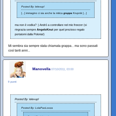
Posted By: lelevup!
[...] immagino ci sia anche la mitica
grappa
Krupnik [...]
ma non è vodka? :) Andrò a controllare nel mio freezer (si
ringrazia sempre
AngeloKnut
per quel prezioso regalo
portatomi dalla Polonia!)
Mi sembra sia sempre stata chiamata grappa... ma sono passati
così tanti anni...
Manovella
07/10/2011, 03:00
0 punti
Posted By: lelevup!
Posted By: LolaPaoLooza