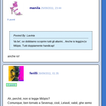
manila
25/09/2011, 23:44
0 punti
Posted By: Lavinia
Va be', se dobbiamo scoprire tutti gli altarini... Anche io legg(ev)o
Miòpio. Tutti doppiamente handicap!
anche io!
ferilli
26/09/2011, 01:35
2 punti
Ah, perché, non si legge Miòpio?
Comunque, ben tornato a Sevenup, cioé, Lelavé, vabé, ghe xemo