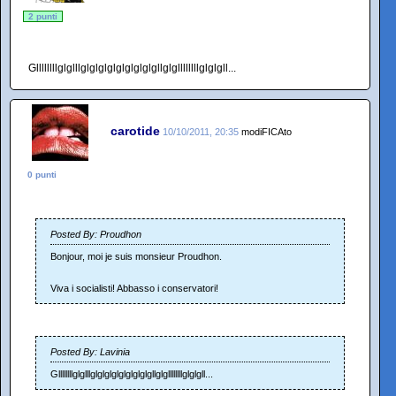
2 punti
Gllllllllglglllglglglglglglglglgllglgllllllllglglgll...
carotide
10/10/2011, 20:35
modiFICAto
0 punti
Posted By: Proudhon
Bonjour, moi je suis monsieur Proudhon.
Viva i socialisti! Abbasso i conservatori!
Posted By: Lavinia
Gllllllllglglllglglglglglglglglgllglgllllllllglglgll...