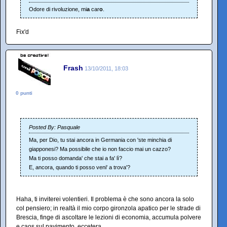
Odore di rivoluzione, mi
a
car
o
.
Fix'd
Frash
13/10/2011, 18:03
0 punti
Posted By: Pasquale
Ma, per Dio, tu stai ancora in Germania con 'ste minchia di
giapponesi? Ma possibile che io non faccio mai un cazzo?
Ma ti posso domanda' che stai a fa' lì?
E, ancora, quando ti posso veni' a trova'?
Haha, ti inviterei volentieri. Il problema è che sono ancora la solo
col pensiero; in realtà il mio corpo gironzola apatico per le strade di
Brescia, finge di ascoltare le lezioni di economia, accumula polvere
e caos sul pavimento, eccetera.