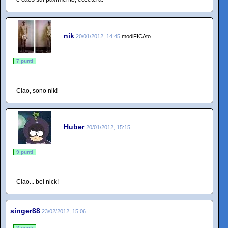
nik
20/01/2012, 14:45
modiFICAto
7 punti
Ciao, sono nik!
Huber
20/01/2012, 15:15
9 punti
Ciao... bel nick!
singer88
23/02/2012, 15:06
2 punti