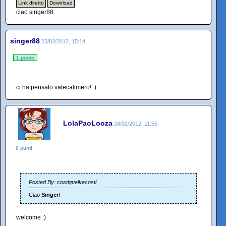
Link diretto
Download
ciao singer88
singer88
23/02/2012, 15:14
1 punto
ci ha pensato valecalimero! :)
LolaPaoLooza
24/02/2012, 11:55
0 punti
Posted By: costiquelkecosti
Ciao
Singer
!
welcome :)