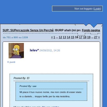
Non sei loggato (
Login
)
SUP: SUPercazzole Senza Un Perché
: BURP ahah (mi presento)
Fondo pagina
<
1
...
12
13
14
15
16
17
18
19
...
27
>
da 751 a 800 su 1339
lelev*
24/09/2011, 14:26
0 punti
Posted By: El
Posted By: sae
Mi piace il tuo nuovo nome, ma non credo di esser stato
io a dartelo... troppo bello per la mia testolina.