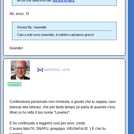
Mi sa che l'idea era mia.
Ma era un'altra.
Ah, ecco. :D
Posted By: Ioannidis
Ciao a tutti sono Ioannidis, il celebre calciatore greco!
Grande!
[u]
24/09/2011, 14:43
4 punti
Confessione personale non richiesta: è giusto che tu sappia, caro
lelevup aka lelevez, che per tanto tempo (si parla di quando c'era
ifme) io ho letto il tuo nome "Levelez".
E ho continuato a leggerlo così per anni, credo.
C'erano fabc76, SNAFU, gnapppo, ViErGeFoLlE :) E c'eri tu.