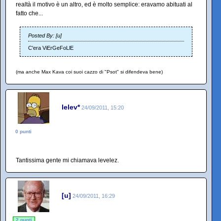
realtà il motivo è un altro, ed è molto semplice: eravamo abituati al
fatto che...
Posted By: [u]
C'era ViErGeFoLlE
(ma anche Max Kava coi suoi cazzo di "Psot" si difendeva bene)
lelev*
24/09/2011, 15:20
0 punti
Tantissima gente mi chiamava levelez.
[u]
24/09/2011, 16:29
2 punti