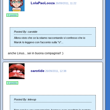
LolaPaoLooza
26/09/2011, 11:22
1 punto
Posted By: carotide
Allora visto che ce la stiamo raccontando vi confesso che io
Marok lo leggevo con l'accento sulla "o"...
anche Linus... sei in buona compagnia!! :)
carotide
26/09/2011, 12:38
1 punto
Posted By: lelevup