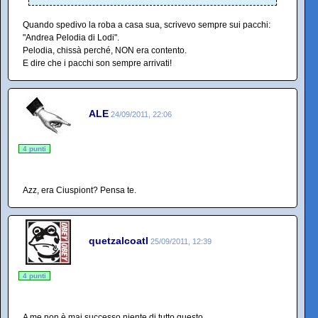
Quando spedivo la roba a casa sua, scrivevo sempre sui pacchi:
"Andrea Pelodia di Lodi".
Pelodia, chissà perché, NON era contento.
E dire che i pacchi son sempre arrivati!
ALE
24/09/2011, 22:06
4 punti
Azz, era Ciuspiont? Pensa te.
quetzalcoatl
25/09/2011, 12:39
4 punti
A me non è mai successo niente di tutto questo.