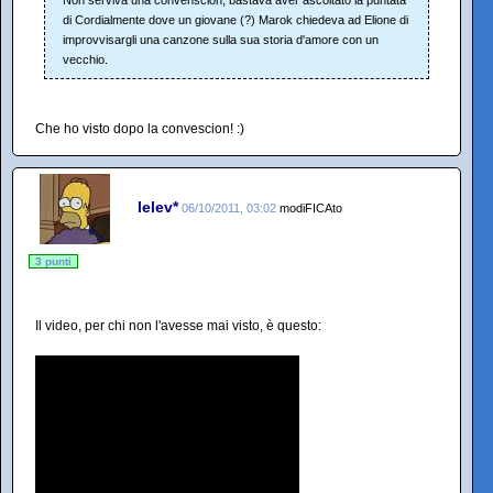
Non serviva una convenscion, bastava aver ascoltato la puntata
di Cordialmente dove un giovane (?) Marok chiedeva ad Elione di
improvvisargli una canzone sulla sua storia d'amore con un
vecchio.
Che ho visto dopo la convescion! :)
lelev*
06/10/2011, 03:02
modiFICAto
3 punti
Il video, per chi non l'avesse mai visto, è questo: