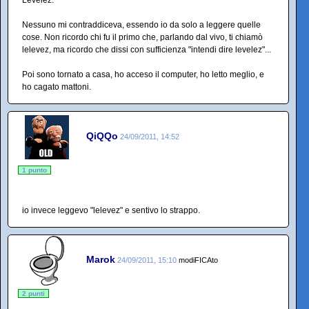
Levelez.
Nessuno mi contraddiceva, essendo io da solo a leggere quelle
cose. Non ricordo chi fu il primo che, parlando dal vivo, ti chiamò
lelevez, ma ricordo che dissi con sufficienza "intendi dire levelez"...
Poi sono tornato a casa, ho acceso il computer, ho letto meglio, e
ho cagato mattoni.
QiQQo
24/09/2011, 14:52
1 punto
io invece leggevo "lelevez" e sentivo lo strappo.
Marok
24/09/2011, 15:10
modiFICAto
2 punti