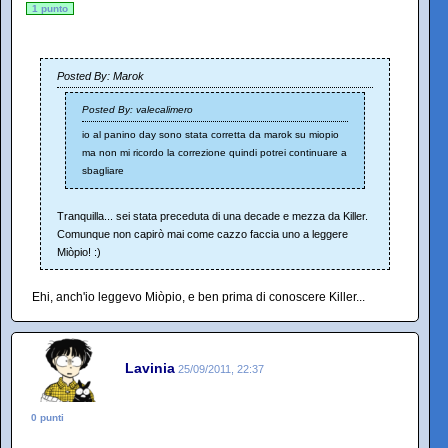
1 punto
Posted By: Marok
Posted By: valecalimero
io al panino day sono stata corretta da marok su miopio
ma non mi ricordo la correzione quindi potrei continuare a
sbagliare
Tranquilla... sei stata preceduta di una decade e mezza da Killer.
Comunque non capirò mai come cazzo faccia uno a leggere
Miòpio! :)
Ehi, anch'io leggevo Miòpio, e ben prima di conoscere Killer...
Lavinia
25/09/2011, 22:37
0 punti