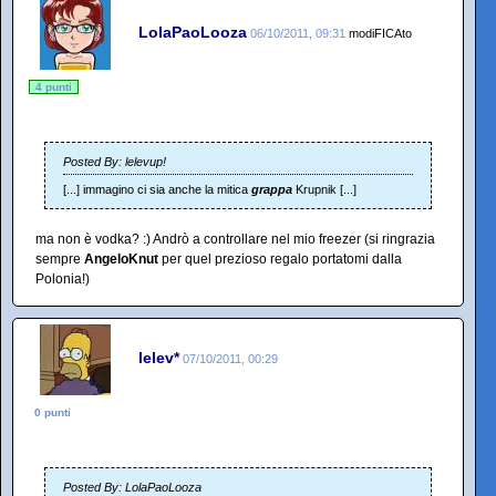
LolaPaoLooza
06/10/2011, 09:31
modiFICAto
4 punti
Posted By: lelevup!
[...] immagino ci sia anche la mitica
grappa
Krupnik [...]
ma non è vodka? :) Andrò a controllare nel mio freezer (si ringrazia
sempre
AngeloKnut
per quel prezioso regalo portatomi dalla
Polonia!)
lelev*
07/10/2011, 00:29
0 punti
Posted By: LolaPaoLooza