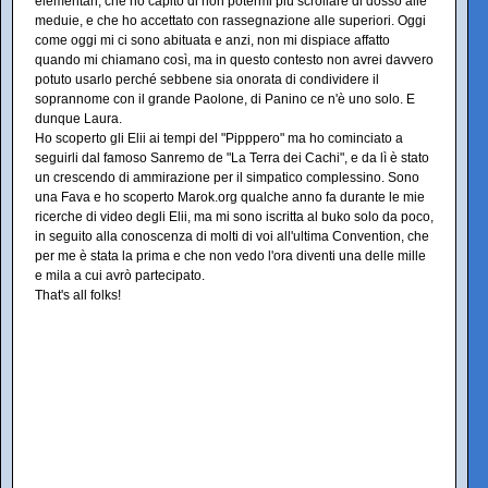
elementari, che ho capito di non potermi più scrollare di dosso alle
meduie, e che ho accettato con rassegnazione alle superiori. Oggi
come oggi mi ci sono abituata e anzi, non mi dispiace affatto
quando mi chiamano così, ma in questo contesto non avrei davvero
potuto usarlo perché sebbene sia onorata di condividere il
soprannome con il grande Paolone, di Panino ce n'è uno solo. E
dunque Laura.
Ho scoperto gli Elii ai tempi del "Pipppero" ma ho cominciato a
seguirli dal famoso Sanremo de "La Terra dei Cachi", e da lì è stato
un crescendo di ammirazione per il simpatico complessino. Sono
una Fava e ho scoperto Marok.org qualche anno fa durante le mie
ricerche di video degli Elii, ma mi sono iscritta al buko solo da poco,
in seguito alla conoscenza di molti di voi all'ultima Convention, che
per me è stata la prima e che non vedo l'ora diventi una delle mille
e mila a cui avrò partecipato.
That's all folks!