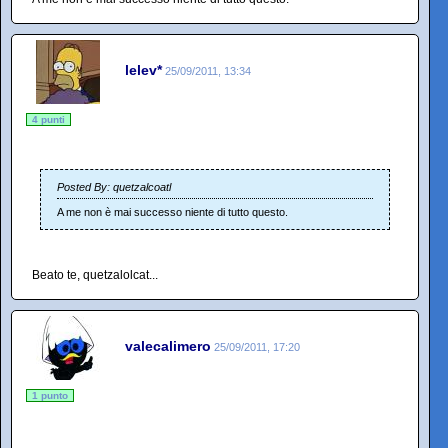
lelev*
25/09/2011, 13:34
4 punti
Posted By: quetzalcoatl
A me non è mai successo niente di tutto questo.
Beato te, quetzalolcat...
valecalimero
25/09/2011, 17:20
1 punto