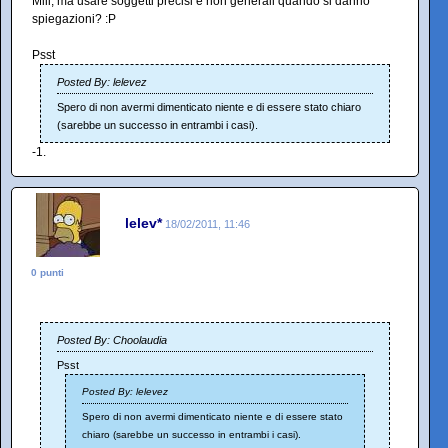
Miii, ma usare soggetti precisi e non generali quando si danno
spiegazioni? :P
Psst
Posted By: lelevez
Spero di non avermi dimenticato niente e di essere stato chiaro
(sarebbe un successo in entrambi i casi).
-1.
lelev*
18/02/2011, 11:46
0 punti
Posted By: Choolaudia
Psst
Posted By: lelevez
Spero di non avermi dimenticato niente e di essere stato
chiaro (sarebbe un successo in entrambi i casi).