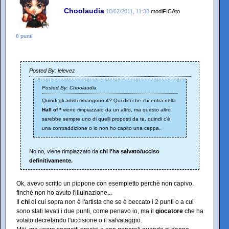
Choolaudia
18/02/2011, 11:38
modiFICAto
0 punti
Posted By: lelevez
Posted By: Choolaudia
Quindi gli artisti rimangono 4? Qui dici che chi entra nella
Hall of *
viene rimpiazzato da un altro, ma questo altro
sarebbe sempre uno di quelli proposti da te, quindi c'è
una contraddizione o io non ho capito una ceppa.
No no, viene rimpiazzato da
chi l'ha salvato/ucciso
definitivamente.
Ok, avevo scritto un pippone con esempietto perchè non capivo,
finchè non ho avuto l'illuinazione...
Il
chi
di cui sopra non è l'artista che se è beccato i 2 punti o a cui
sono stati levati i due punti, come penavo io, ma il
giocatore
che ha
votato decretando l'uccisione o il salvataggio.