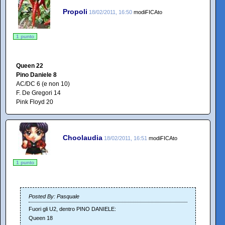
Propoli
18/02/2011, 16:50
modiFICAto
1 punto
Queen 22
Pino Daniele 8
AC/DC 6 (e non 10)
F. De Gregori 14
Pink Floyd 20
Choolaudia
18/02/2011, 16:51
modiFICAto
1 punto
Posted By: Pasquale
Fuori gli U2, dentro PINO DANIELE:
Queen 18