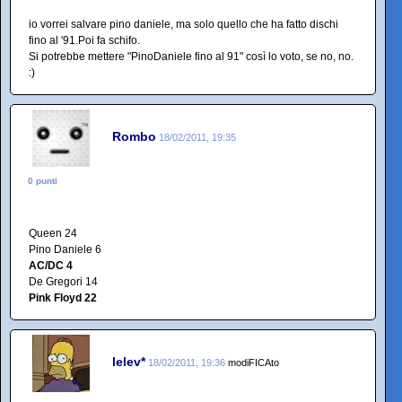
io vorrei salvare pino daniele, ma solo quello che ha fatto dischi
fino al '91.Poi fa schifo.
Si potrebbe mettere "PinoDaniele fino al 91" così lo voto, se no, no.
:)
Rombo
18/02/2011, 19:35
0 punti
Queen 24
Pino Daniele 6
AC/DC 4
De Gregori 14
Pink Floyd 22
lelev*
18/02/2011, 19:36
modiFICAto