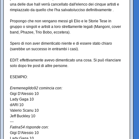
una delle due hall verrà cancellato dall'elenco dei cinque artisti e
rimpiazzato da quello che l'ha salvato/ucciso definitivamente .
Propongo che non vengano messi gli Elio e le Storie Tese in
gruppo o singoli e artisti a loro strettamente legati (Mangoni, cover
band, Phazee, Trio Bobo, eccetera).
Spero di non aver dimenticato niente e di essere stato chiaro
(sarebbe un successo in entrambi i casi).
EDIT: effettivamente avevo dimenticato una cosa. Si può rilanciare
solo dopo tre post di altre persone.
ESEMPIO:
Eremenegildo92 comincia con:
Gigi D'Alessio 10
Lady Gaga 10
dARI 10
Valerio Scanu 10
Jeff Buckley 10
---
Fatina54 risponde con:
Gigi D'Alessio 10
Lady Gaga 10