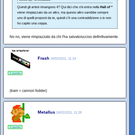
Quindi gli artisti rimangono 4? Qui dici che chi entra nella
Hall of *
viene rimpiazzato da un altro, ma questo altro sarebbe sempre
uno di quelli proposti da te, quindi c'è una contraddizione o io non
ho capito una ceppa.
No no, viene rimpiazzato da chi l'ha salvato/ucciso definitivamente.
Frash
18/02/2011, 11:19
1 punto
(train = cannon fodder)
Metallus
18/02/2011, 11:28
1 punto