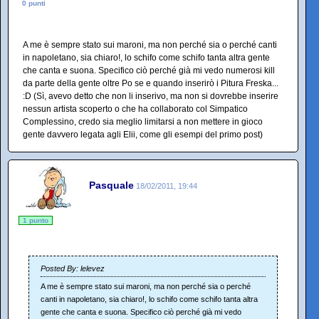
0 punti
A me è sempre stato sui maroni, ma non perché sia o perché canti
in napoletano, sia chiaro!, lo schifo come schifo tanta altra gente
che canta e suona. Specifico ciò perché già mi vedo numerosi kill
da parte della gente oltre Po se e quando inserirò i Pitura Freska...
:D (Sì, avevo detto che non li inserivo, ma non si dovrebbe inserire
nessun artista scoperto o che ha collaborato col Simpatico
Complessino, credo sia meglio limitarsi a non mettere in gioco
gente davvero legata agli Elii, come gli esempi del primo post)
Pasquale
18/02/2011, 19:44
1 punto
Posted By: lelevez
A me è sempre stato sui maroni, ma non perché sia o perché
canti in napoletano, sia chiaro!, lo schifo come schifo tanta altra
gente che canta e suona. Specifico ciò perché già mi vedo