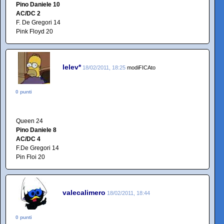
Pino Daniele 10
AC/DC 2
F. De Gregori 14
Pink Floyd 20
lelev*
18/02/2011, 18:25
modiFICAto
0 punti
Queen 24
Pino Daniele 8
AC/DC 4
F.De Gregori 14
Pin Floi 20
valecalimero
18/02/2011, 18:44
0 punti