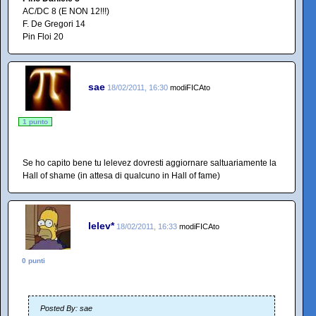
AC/DC 8 (E NON 12!!!)
F. De Gregori 14
Pin Floi 20
sae
18/02/2011, 16:30
modiFICAto
1 punto
Se ho capito bene tu lelevez dovresti aggiornare saltuariamente la
Hall of shame (in attesa di qualcuno in Hall of fame)
lelev*
18/02/2011, 16:33
modiFICAto
0 punti
Posted By: sae