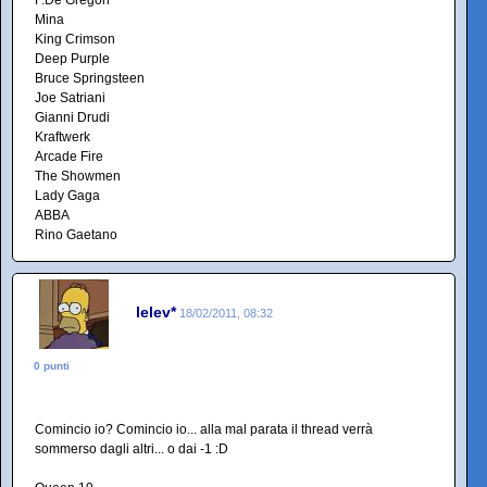
F.De Gregori
Mina
King Crimson
Deep Purple
Bruce Springsteen
Joe Satriani
Gianni Drudi
Kraftwerk
Arcade Fire
The Showmen
Lady Gaga
ABBA
Rino Gaetano
lelev*
18/02/2011, 08:32
0 punti
Comincio io? Comincio io... alla mal parata il thread verrà
sommerso dagli altri... o dai -1 :D