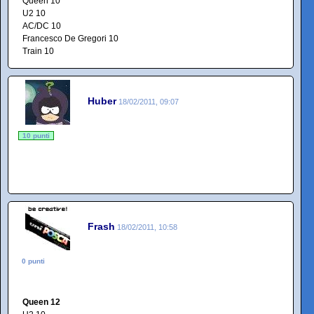
Queen 10
U2 10
AC/DC 10
Francesco De Gregori 10
Train 10
Huber
18/02/2011, 09:07
10 punti
Frash
18/02/2011, 10:58
0 punti
Queen 12