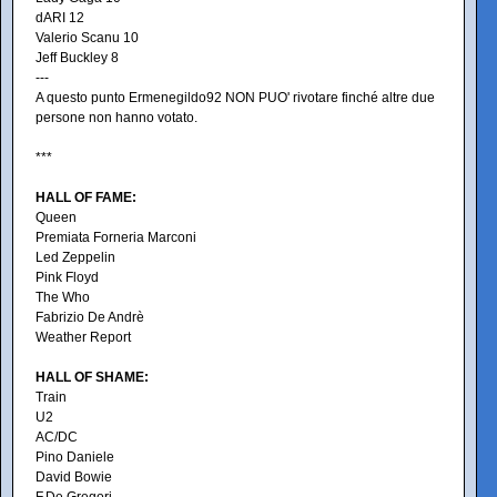
dARI 12
Valerio Scanu 10
Jeff Buckley 8
---
A questo punto Ermenegildo92 NON PUO' rivotare finché altre due
persone non hanno votato.
***
HALL OF FAME:
Queen
Premiata Forneria Marconi
Led Zeppelin
Pink Floyd
The Who
Fabrizio De Andrè
Weather Report
HALL OF SHAME:
Train
U2
AC/DC
Pino Daniele
David Bowie