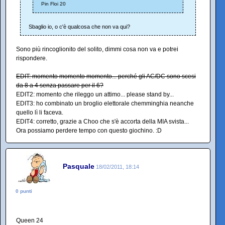
Pin Floi 20
Sbaglio io, o c'è qualcosa che non va qui?
Sono più rincoglionito del solito, dimmi cosa non va e potrei
rispondere.
EDIT: momento momento momento... perché gli AC/DC sono scesi
da 8 a 4 senza passare per il 6?
EDIT2: momento che rileggo un attimo... please stand by...
EDIT3: ho combinato un broglio elettorale chemminghia neanche
quello lì li faceva.
EDIT4: corretto, grazie a Choo che s'è accorta della MIA svista...
Ora possiamo perdere tempo con questo giochino. :D
Pasquale
18/02/2011, 18:14
0 punti
Queen 24