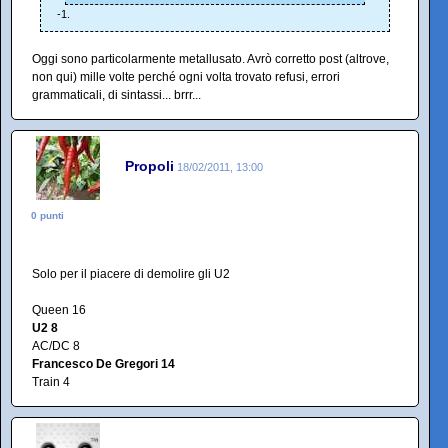
-1.
Oggi sono particolarmente metallusato. Avrò corretto post (altrove,
non qui) mille volte perché ogni volta trovato refusi, errori
grammaticali, di sintassi... brrr...
Propoli
18/02/2011, 13:00
0 punti
Solo per il piacere di demolire gli U2
Queen 16
U2 8
AC/DC 8
Francesco De Gregori 14
Train 4