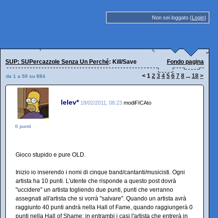
Non sei loggato (
Login
)
SUP: SUPercazzole Senza Un Perché
: Kill/Save
Fondo pagina
<
1
2
3
4
5
6
7
8
...
18
>
da 1 a 50 su 884
lelev*
18/02/2011, 08:23
modiFICAto
0 punti
Gioco stupido e pure OLD.
Inizio io inserendo i nomi di cinque band/cantanti/musicisti. Ogni
artista ha 10 punti. L'utente che risponde a questo post dovrà
"uccidere" un artista togliendo due punti, punti che verranno
assegnati all'artista che si vorrà "salvare". Quando un artista avrà
raggiunto 40 punti andrà nella Hall of Fame, quando raggiungerà 0
punti nella Hall of Shame; in entrambi i casi l'artista che entrerà in