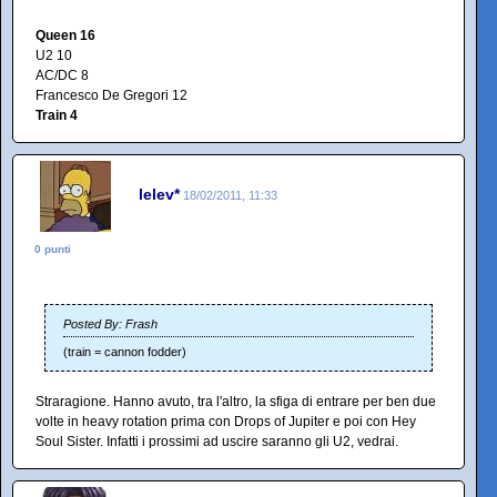
Queen 16
U2 10
AC/DC 8
Francesco De Gregori 12
Train 4
lelev*
18/02/2011, 11:33
0 punti
Posted By: Frash
(train = cannon fodder)
Straragione. Hanno avuto, tra l'altro, la sfiga di entrare per ben due
volte in heavy rotation prima con Drops of Jupiter e poi con Hey
Soul Sister. Infatti i prossimi ad uscire saranno gli U2, vedrai.