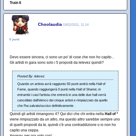
Train 6
Choolaudia
18/02/2011, 11:14
0 punti
Devo essere sincera, ci sono un po' di cose che non ho capito...
Gli artisti in gara sono solo i 5 proposti da lelevez quindi?
Posted By: lelevez
Quando un artista avrà raggiunto 50 punti andrà nella Hall of
Fame, quando raggiungerà 0 punti nella Hall of Shame; in
entrambi i casi l'artista che entrerà in una delle due hall verrà
cancellato dall'elenco dei cinque artisti e rimpiazzato da quello
che l'ha salvato/ucciso definitivamente .
Quindi gli artisti rimangono 4? Qui dici che chi entra nella
Hall of *
viene rimpiazzato da un altro, ma questo altro sarebbe sempre uno
di quelli proposti da te, quindi c'è una contraddizione o io non ho
capito una ceppa.
Anyway, per ora voto così: