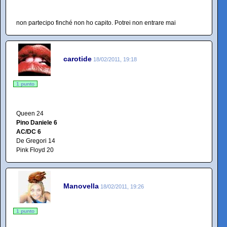
non partecipo finché non ho capito. Potrei non entrare mai
carotide
18/02/2011, 19:18
1 punto
Queen 24
Pino Daniele 6
AC/DC 6
De Gregori 14
Pink Floyd 20
Manovella
18/02/2011, 19:26
1 punto