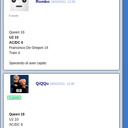
Rombo
18/02/2011, 13:35
0 punti
Queen 16
U2 10
AC/DC 6
Francesco De Gregori 14
Train 4
Sperando di aver capito
QiQQo
18/02/2011, 14:08
1 punto
Queen 18
U2 10
AC/DC 6