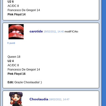
U2 6
AC/DC 8
Francesco De Gregori 14
Pink Floyd 14
carotide
18/02/2011, 14:40
modiFICAto
0 punti
Queen 18
U2 4
AC/DC 8
Francesco De Gregori 14
Pink Floyd 16
Edit:
Grazie Choolaudia! :)
Choolaudia
18/02/2011, 14:47