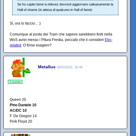
Se ho capito bene tu lelevez dovresti aggiornare saltuaramente la
Hall of shame (in attesa di qualcuno in Hall of fame)
Sì, ora lo faccio... :)
Comunque al posto dei Train che sapevo sarebbero finiti nella
WoS avrei messo i Pitura Freska, peccato che li consideri
Elio-
related
. O forse esagero?
Metallus
18/02/2011, 16:46
1 punto
Queen 20
Pino Daniele 10
AC/DC 10
F. De Gregori 14
Pink Floyd 20