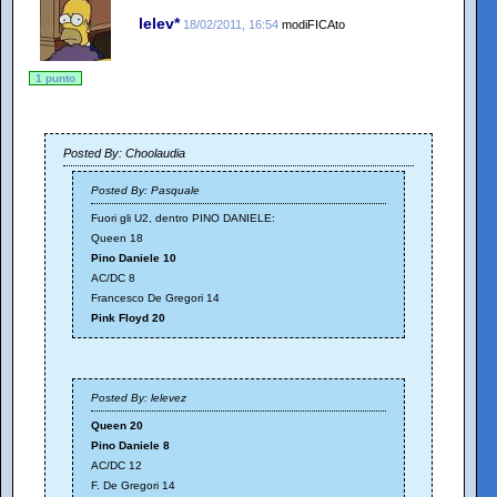
lelev*
18/02/2011, 16:54
modiFICAto
1 punto
Posted By: Choolaudia
Posted By: Pasquale
Fuori gli U2, dentro PINO DANIELE:
Queen 18
Pino Daniele 10
AC/DC 8
Francesco De Gregori 14
Pink Floyd 20
Posted By: lelevez
Queen 20
Pino Daniele 8
AC/DC 12
F. De Gregori 14