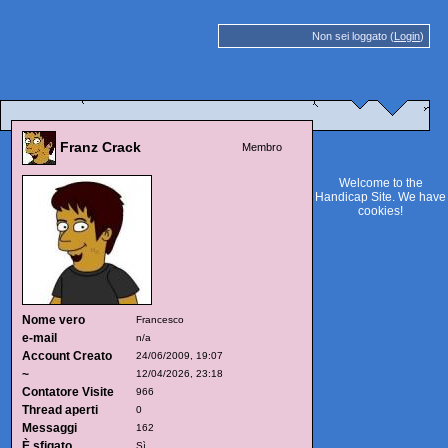
Non sei loggato (
Login
)
Franz Crack
Membro
Welcome to the
Handicap Site. We have
cookies
!
Nome vero
Francesco
e-mail
n/a
Account Creato
24/06/2009, 19:07
~
12/04/2026, 23:18
Contatore Visite
966
Thread aperti
0
Messaggi
162
È sfigato
Sì