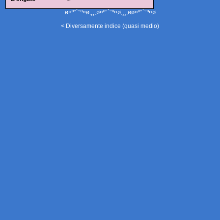
ø¤º°`°º¤ø,¸¸,ø¤º°`°º¤ø,¸¸,øø¤º°`°º¤ø
< Diversamente indice (quasi medio)