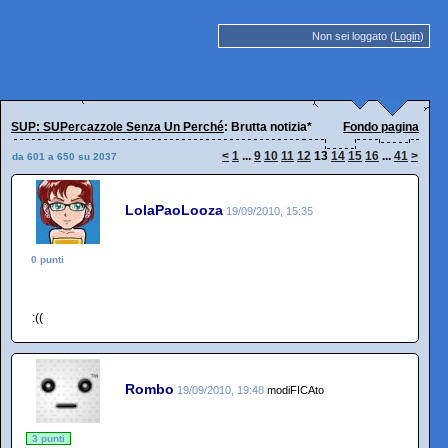
Non sei loggato (
Login
)
SUP: SUPercazzole Senza Un Perché
: Brutta notizia*
Fondo pagina
<
1
...
9
10
11
12
13
14
15
16
...
41
>
da 601 a 650 su 2037
LolaPaoLooza
19/09/2010, 15:35
0 punti
:((
Rombo
19/09/2010, 19:48
modiFICAto
3 punti