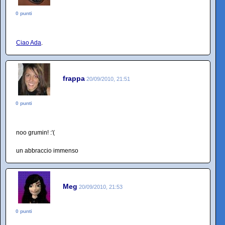
0 punti
Ciao Ada
.
frappa
20/09/2010, 21:51
0 punti
noo grumin! :'(
un abbraccio immenso
Meg
20/09/2010, 21:53
0 punti