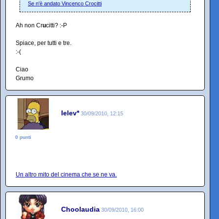
Se n'è andato Vincenco Crocitti
Ah non Cr
u
citti? :-P
Spiace, per tutti e tre.
:-(
Ciao
Grumo
lelev*
30/09/2010, 12:15
0 punti
Un altro mito del cinema che se ne va.
Choolaudia
30/09/2010, 16:00