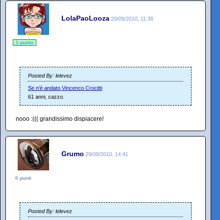
LolaPaoLooza
29/09/2010, 11:38
1 punto
Posted By: lelevez
Se n'è andato Vincenco Crocitti
61 anni, cazzo.
nooo :((( grandissimo dispiacere!
Grumo
29/09/2010, 14:41
0 punti
Posted By: lelevez