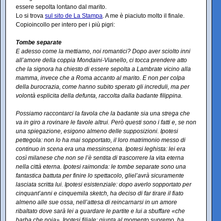
essere sepolta lontano dal marito.
Lo si trova
sul sito de La Stampa
. A me è piaciuto molto il finale.
Copioincollo per intero per i più pigri:
Tombe separate
E adesso come la mettiamo, noi romantici? Dopo aver sciolto inni
all’amore della coppia Mondaini-Vianello, ci tocca prendere atto
che la signora ha chiesto di essere sepolta a Lambrate vicino alla
mamma, invece che a Roma accanto al marito. E non per colpa
della burocrazia, come hanno subito sperato gli increduli, ma per
volontà esplicita della defunta, raccolta dalla badante filippina.
Possiamo raccontarci la favola che la badante sia una strega che
va in giro a rovinare le favole altrui. Però questi sono i fatti e, se non
una spiegazione, esigono almeno delle supposizioni. Ipotesi
pettegola: non lo ha mai sopportato, il loro matrimonio messo di
continuo in scena era una messinscena. Ipotesi leghista: lei era
così milanese che non se l’è sentita di trascorrere la vita eterna
nella città eterna. Ipotesi raimonda: le tombe separate sono una
fantastica battuta per finire lo spettacolo, gliel’avrà sicuramente
lasciata scritta lui. Ipotesi esistenziale: dopo averlo sopportato per
cinquant’anni e cinquemila sketch, ha deciso di far tirare il fiato
almeno alle sue ossa, nell’attesa di reincarnarsi in un amore
ribaltato dove sarà lei a guardare le partite e lui a sbuffare «che
barba che noia». Ipotesi filiale: giunta al momento supremo, ha