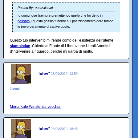
Posted By: quetzalcoatl
Io comunque (sempre premettendo quello che ho detto
in
passato
) questo gossip funebre sul posizionamento delle tombe
lo trovo veramente di cattivo gusto.
Questo tuo intervento mi rende conto dell'esistenza dell'utente
siamoindue
. Chiedo al Fronte di Liberazione Utenti Anonimi
d'intervenire a riguardo, perché mi garba di molto.
lelev*
28/09/2010, 13:59
0 punti
Morta Kate Winslet da vecchia.
lelev*
28/09/2010, 18:45