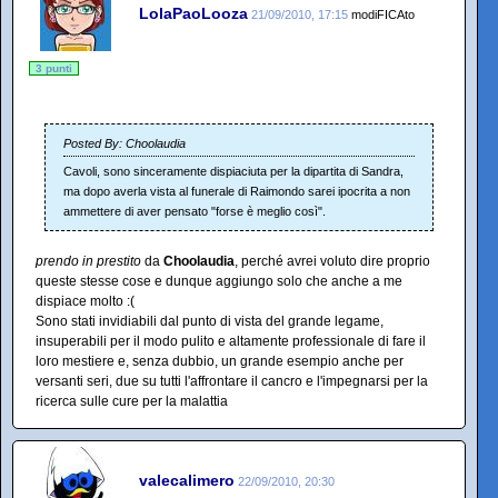
LolaPaoLooza
21/09/2010, 17:15
modiFICAto
3 punti
Posted By: Choolaudia
Cavoli, sono sinceramente dispiaciuta per la dipartita di Sandra,
ma dopo averla vista al funerale di Raimondo sarei ipocrita a non
ammettere di aver pensato "forse è meglio così".
prendo in prestito
da
Choolaudia
, perché avrei voluto dire proprio
queste stesse cose e dunque aggiungo solo che anche a me
dispiace molto :(
Sono stati invidiabili dal punto di vista del grande legame,
insuperabili per il modo pulito e altamente professionale di fare il
loro mestiere e, senza dubbio, un grande esempio anche per
versanti seri, due su tutti l'affrontare il cancro e l'impegnarsi per la
ricerca sulle cure per la malattia
valecalimero
22/09/2010, 20:30