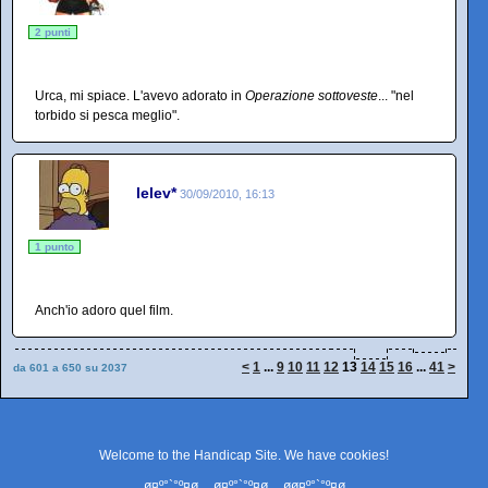
2 punti
Urca, mi spiace. L'avevo adorato in
Operazione sottoveste
... "nel
torbido si pesca meglio".
lelev*
30/09/2010, 16:13
1 punto
Anch'io adoro quel film.
<
1
...
9
10
11
12
13
14
15
16
...
41
>
da 601 a 650 su 2037
Welcome to the Handicap Site. We have
cookies
!
ø¤º°`°º¤ø,¸¸,ø¤º°`°º¤ø,¸¸,øø¤º°`°º¤ø