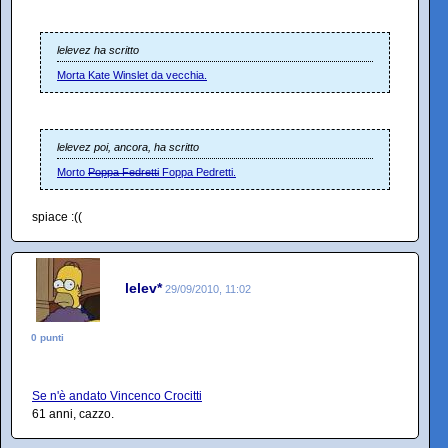
lelevez ha scritto
Morta Kate Winslet da vecchia.
lelevez poi, ancora, ha scritto
Morto
Poppa Fedretti
Foppa Pedretti.
spiace :((
lelev*
29/09/2010, 11:02
0 punti
Se n'è andato Vincenco Crocitti
61 anni, cazzo.