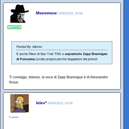
Meemmow
24/09/2010, 00:58
1 punto
Posted By: lelevez
E anche Riker di Star Trek TNG e
soprattutto Zapp Brannigan
di Futurama
(scelto proprio perché doppiatore del primo)!
Ti correggo, lelevez: la voce di Zapp Brannigan è di Alessandro
Rossi.
lelev*
24/09/2010, 03:08
0 punti