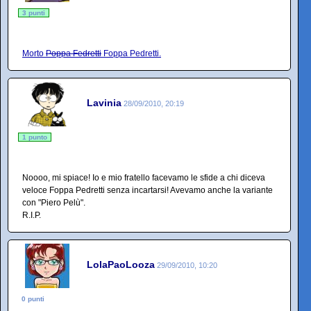
3 punti
Morto
Poppa Fedretti
Foppa Pedretti.
Lavinia
28/09/2010, 20:19
1 punto
Noooo, mi spiace! Io e mio fratello facevamo le sfide a chi diceva
veloce Foppa Pedretti senza incartarsi! Avevamo anche la variante
con "Piero Pelù".
R.I.P.
LolaPaoLooza
29/09/2010, 10:20
0 punti