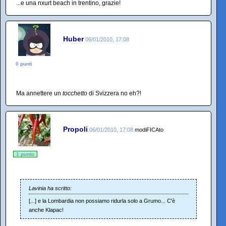
...e una nxurt beach in trentino, grazie!
Huber
06/01/2010, 17:08
0 punti
Ma annettere un
tocchetto
di Svizzera no eh?!
Propoli
06/01/2010, 17:08
modiFICAto
1 punto
Lavinia ha scritto:
[...] e la Lombardia non possiamo ridurla solo a Grumo... C'è
anche Klapac!