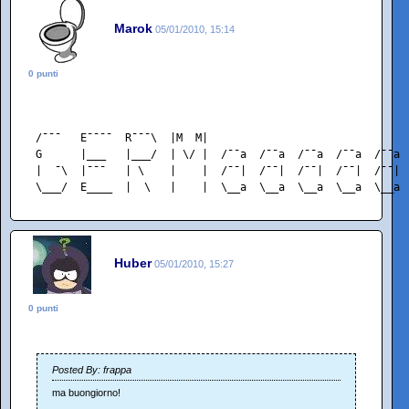
Marok
05/01/2010, 15:14
0 punti
 /¯¯¯   E¯¯¯¯  R¯¯¯\  |M  M|                               
 G      |___   |___/  | \/ |  /¯¯a  /¯¯a  /¯¯a  /¯¯a  /¯¯a 
 |  ¯\  |¯¯¯   | \    |    |  /¯¯|  /¯¯|  /¯¯|  /¯¯|  /¯¯| 
 \___/  E____  |  \   |    |  \__a  \__a  \__a  \__a  \__a 
Huber
05/01/2010, 15:27
0 punti
Posted By: frappa
ma buongiorno!