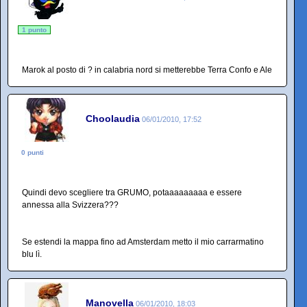
1 punto
Marok al posto di ? in calabria nord si metterebbe Terra Confo e Ale
Choolaudia
06/01/2010, 17:52
0 punti
Quindi devo scegliere tra GRUMO, potaaaaaaaaa e essere
annessa alla Svizzera???
Se estendi la mappa fino ad Amsterdam metto il mio carrarmatino
blu lì.
Manovella
06/01/2010, 18:03