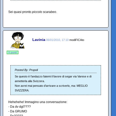
Sei quasi pronto
piccolo scarabeo
.
Lavinia
06/01/2010, 17:10
modiFICAto
3 punti
Posted By: Propoli
Se questo è l'andazzo fatemi il favore di segar via Varese e di
annetterla alla Svizzera.
Non avrei mai pensato d'arrivare a scriverlo, ma: MEGLIO
SVIZZERA.
Hehehehe! Immagino una conversazione:
- Da dv dgt????
- Da GRUMO