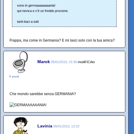
sono in germaaaaaaaania!
qui nevica e c'è un freddo procione.
tanti baci a tutti
Frappa, ma come in Germania? E mi lasci solo con la tua amica?
Marok
05/01/2010, 15:36
modiFICAto
0 punti
Che mondo sarebbe senza GERMANIA?
Lavinia
06/01/2010, 13:33