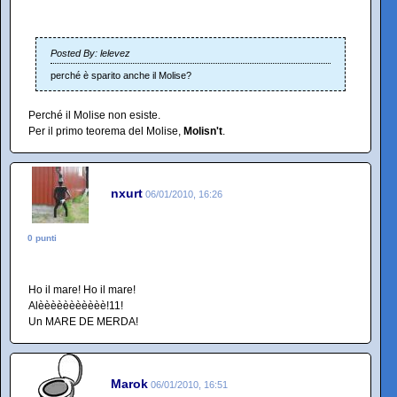
Posted By: lelevez
perché è sparito anche il Molise?
Perché il Molise non esiste.
Per il primo teorema del Molise,
Molisn't
.
nxurt
06/01/2010, 16:26
0 punti
Ho il mare! Ho il mare!
Alèèèèèèèèèèè!11!
Un MARE DE MERDA!
Marok
06/01/2010, 16:51