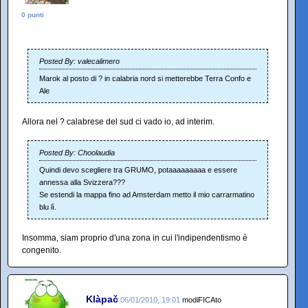
0 punti
Posted By: valecalimero
Marok al posto di ? in calabria nord si metterebbe Terra Confo e
Ale
Allora nel ? calabrese del sud ci vado io, ad interim.
Posted By: Choolaudia
Quindi devo scegliere tra GRUMO, potaaaaaaaaa e essere
annessa alla Svizzera???
Se estendi la mappa fino ad Amsterdam metto il mio carrarmatino
blu lì.
Insomma, siam proprio d'una zona in cui l'indipendentismo è
congenito.
Klàpač
06/01/2010, 19:01
modiFICAto