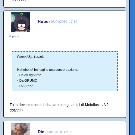
- Dv?????
Huber
06/01/2010, 17:12
0 punti
Posted By: Lavinia
Hehehehe! Immagino una conversazione:
- Da dv dgt????
- Da GRUMO
- Dv?????
Tu la devi smettere di chattare con gli amici di Metallus...
dv?
dgt????
Dio
06/01/2010, 17:17