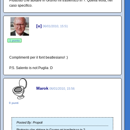
Piuttosto che abitare in Grumo mi trasferisco in ?. Quella viola, nel
caso specifico.
[u]
06/01/2010, 15:51
1 punto
Complimenti per il font beatlesiano! :)
P.S. Salento is not Puglia :D
Marok
06/01/2010, 15:56
0 punti
Posted By: Propoli
Piuttosto che abitare in Grumo mi trasferisco in ?