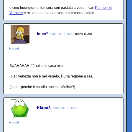
e cmq buongiorno, ieri sera son oastata a veder i cari
Pennelli di
Vermeer
e misono ridotta uan vera mmmmerda! aiuto.
lelev*
06/01/2010, 16:17
modiFICAto
0 punti
BUAHAHAH :°( hai tolto casa mia
(p.s.: Venezia non è nel Veneto, è una regione a sé).
(p.p.s.: perché è sparito anche il Molise?)
Klàpač
06/01/2010, 16:19
0 punti