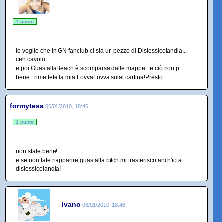
1 punto
io voglio che in GN fanclub ci sia un pezzo di Dislessicolandia...
ceh cavolo...
e poi GuastallaBeach è scomparsa dalle mappe...e ciò non p
bene...rimettete la mia LovvaLovva sulal cartina!Presto...
formytesa
06/01/2010, 18:46
1 punto
non state bene!
e se non fate riapparire guastalla bitch mi trasferisco anch'io a
dislessicolandia!
Ivano
06/01/2010, 18:48