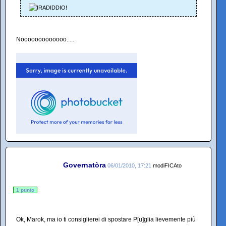
Nooooooooooooo.....
Governatòra
06/01/2010, 17:21
modiFICAto
1 punto
Ok, Marok, ma io ti consiglierei di spostare P[u]glia lievemente più