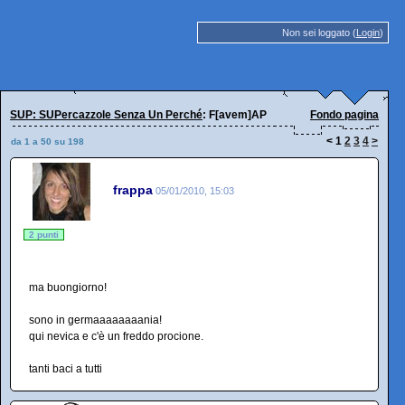
Non sei loggato (
Login
)
SUP: SUPercazzole Senza Un Perché
: F[avem]AP
Fondo pagina
<
1
2
3
4
>
da 1 a 50 su 198
frappa
05/01/2010, 15:03
2 punti
ma buongiorno!
sono in germaaaaaaaania!
qui nevica e c'è un freddo procione.
tanti baci a tutti