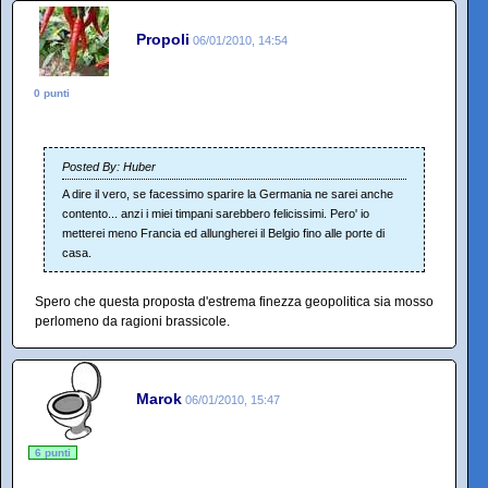
Propoli
06/01/2010, 14:54
0 punti
Posted By: Huber
A dire il vero, se facessimo sparire la Germania ne sarei anche
contento... anzi i miei timpani sarebbero felicissimi. Pero' io
metterei meno Francia ed allungherei il Belgio fino alle porte di
casa.
Spero che questa proposta d'estrema finezza geopolitica sia mosso
perlomeno da ragioni brassicole.
Marok
06/01/2010, 15:47
6 punti