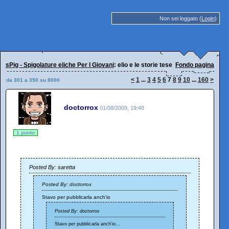
Non sei loggato (
Login
)
sPig - Spigolature eliche Per I Giovani
: elio e le storie tese
Fondo pagina
<
1
...
3
4
5
6
7
8
9
10
...
160
>
da 301 a 350 su 8000
doctorrox
01/08/2009, 19:48
1 punto
Posted By: saretta
Posted By: doctorrox
Stavo per pubblicarla anch'io
Posted By: doctorrox
Stavo per pubblicarla anch'io...