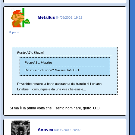
Metallus
04/08/2009, 19:22
0 punti
Posted By: Klàpač
Posted By: Metallus
Rio chi è o chi sono? Mai sentito/i. O.O
Dovrebbe essere la band capitanata dal fratello di Luciano
Ligabue... comunque è da una vita che esiste...
Si ma è la prima volta che li sento nominare, giuro. O.O
Anovex
04/08/2009, 20:02