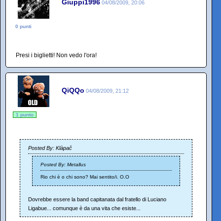
Giuppi1996
04/08/2009, 20:06
0 punti
Presi i biglietti! Non vedo l'ora!
QiQQo
04/08/2009, 21:12
1 punto
Posted By: Klàpač
Posted By: Metallus
Rio chi è o chi sono? Mai sentito/i. O.O
Dovrebbe essere la band capitanata dal fratello di Luciano
Ligabue... comunque è da una vita che esiste...