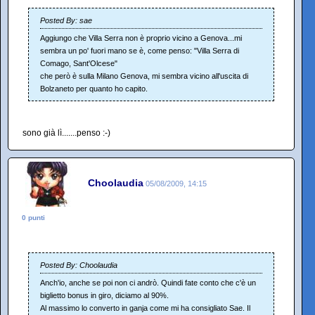
Posted By: sae
Aggiungo che Villa Serra non è proprio vicino a Genova...mi
sembra un po' fuori mano se è, come penso: "Villa Serra di
Comago, Sant'Olcese"
che però è sulla Milano Genova, mi sembra vicino all'uscita di
Bolzaneto per quanto ho capito.
sono già lì.......penso :-)
Choolaudia
05/08/2009, 14:15
0 punti
Posted By: Choolaudia
Anch'io, anche se poi non ci andrò. Quindi fate conto che c'è un
biglietto bonus in giro, diciamo al 90%.
Al massimo lo converto in ganja come mi ha consigliato Sae. Il