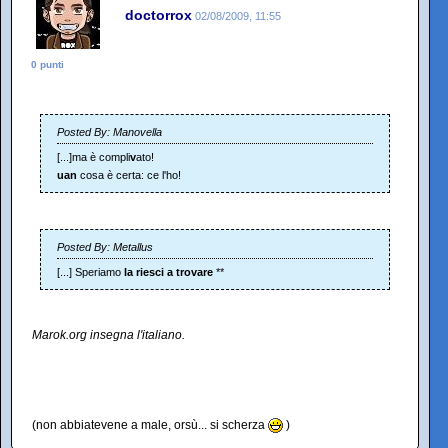
doctorrox
02/08/2009, 11:55
0 punti
Posted By: Manovella
[...]ma è compli
v
ato!
uan
cosa è certa: ce l'ho!
Posted By: Metallus
[...] Speriamo
la riesci a trovare
**
Marok.org insegna l'italiano.
(non abbiatevene a male, orsù... si scherza
)