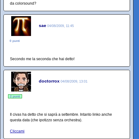
da colorsound?
sae
04/08/2009, 11:45
0 punti
Secondo me la seconda che hai detto!
doctorrox
04/08/2009, 13:01
2 punti
Il civas ha detto che si saprà a settembre. Intanto linko anche
questa data (che ipotizzo senza orchestra).
Cliccami