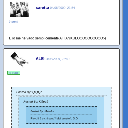
saretta
04/08/2009, 21:54
0 punti
E io me ne vado semplicemente AFFANKULOOOOOOOOOO:-)
ALE
04/08/2009, 22:49
4 punti
Posted By: QiQQo
Posted By: Klàpač
Posted By: Metallus
Rio chi è o chi sono? Mai sentito/i. O.O