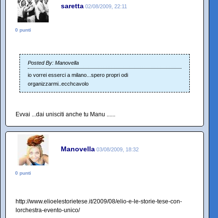
saretta
02/08/2009, 22:11
0 punti
Posted By: Manovella
io vorrei esserci a milano...spero propri odi
organizzarmi..ecchcavolo
Evvai ...dai unisciti anche tu Manu ......
Manovella
03/08/2009, 18:32
0 punti
http://www.elioelestorietese.it/2009/08/elio-e-le-storie-tese-con-
lorchestra-evento-unico/