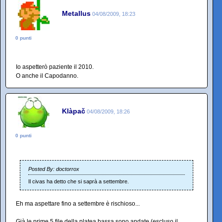
Metallus
04/08/2009, 18:23
0 punti
Io aspetterò paziente il 2010.
O anche il Capodanno.
Klàpač
04/08/2009, 18:26
0 punti
Posted By: doctorrox
Il civas ha detto che si saprà a settembre.
Eh ma aspettare fino a settembre è rischioso...
Già le prime 5 file della platea bassa sono andate (escluso il