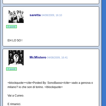
saretta
04/08/2009, 16:10
2 punti
EH LO SO !
Mr.Mistero
04/08/2009, 16:41
2 punti
<blockquote><cite>Posted By: SonoBasso</cite> vado a genova o
milano? io che son di torino. </blockquote>
Vai a Cuneo.
E rimanici.