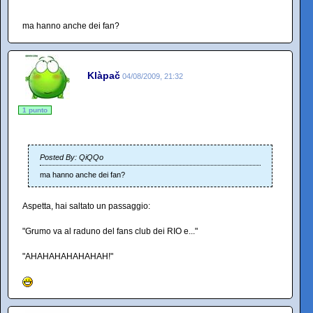
ma hanno anche dei fan?
Klàpač
04/08/2009, 21:32
1 punto
Posted By: QiQQo
ma hanno anche dei fan?
Aspetta, hai saltato un passaggio:
"Grumo va al raduno del fans club dei RIO e..."
"AHAHAHAHAHAHAH!"