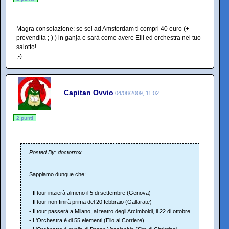
Magra consolazione: se sei ad Amsterdam ti compri 40 euro (+
prevendita ;-) ) in ganja e sarà come avere Elii ed orchestra nel tuo
salotto!
;-)
Capitan Ovvio
04/08/2009, 11:02
2 punti
Posted By: doctorrox
Sappiamo dunque che:
- Il tour inizierà almeno il 5 di settembre (Genova)
- Il tour non finirà prima del 20 febbraio (Gallarate)
- Il tour passerà a Milano, al teatro degli Arcimboldi, il 22 di ottobre
- L'Orchestra è di 55 elementi (Elio al Corriere)