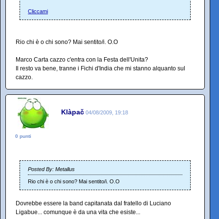
Cliccami
Rio chi è o chi sono? Mai sentito/i. O.O
Marco Carta cazzo c'entra con la Festa dell'Unita?
Il resto va bene, tranne i Fichi d'India che mi stanno alquanto sul
cazzo.
Klàpač
04/08/2009, 19:18
0 punti
Posted By: Metallus
Rio chi è o chi sono? Mai sentito/i. O.O
Dovrebbe essere la band capitanata dal fratello di Luciano
Ligabue... comunque è da una vita che esiste...