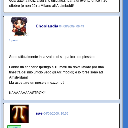
Guardate la notizia sul sito ufficiale:si parla di evento unico il 26
ottobre (e non 22) a Milano all'Arcimboldi!
Choolaudia
04/08/2009, 09:49
0 punti
Sono ufficialmente incazzata col simpatico complessino!
Fanno un concerto iperfigo a 10 metri da dove lavoro (da una
finestra del mio ufficio vedo gli Arcimboldi) e io forse sono ad
Amsterdam!
Ma aspettare un mese e mezzo no?
KAAAAAAAAASTROX!!
sae
04/08/2009, 10:56
1 punto