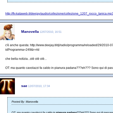
http://flv.kataweb.it/deejay/audio/collezione/collezione_1207_rocco_tanica.mp
Manovella
12/07/2010, 16:51
c'è anche questa: http://www.deejay.it/dj/radio/programma/reloaded/29/2010-0
idProgramma=249&r=rld
che bella notizia...olè olè olè...
OT: ma quanto cavolazzi fa caldo in pianura padana???eh??? Sono qui di passag
sae
12/07/2010, 17:34
Posted By: Manovella
OT: ma quanto cavolazzi fa caldo in
pianura padana
???eh??? Sono qui di passaggio