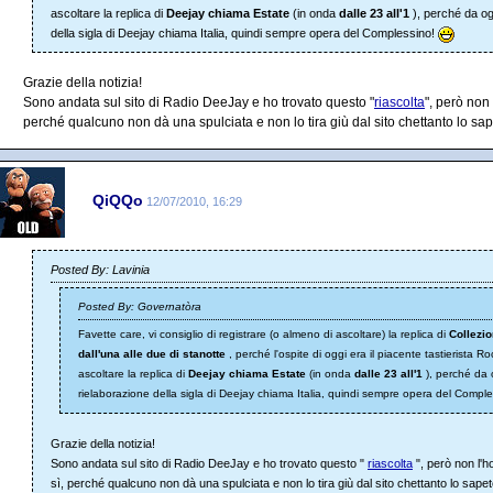
ascoltare la replica di
Deejay chiama Estate
(in onda
dalle 23 all'1
), perché da og
della sigla di Deejay chiama Italia, quindi sempre opera del Complessino!
Grazie della notizia!
Sono andata sul sito di Radio DeeJay e ho trovato questo "
riascolta
", però non 
perché qualcuno non dà una spulciata e non lo tira giù dal sito chettanto lo sap
QiQQo
12/07/2010, 16:29
Posted By: Lavinia
Posted By: Governatòra
Favette care, vi consiglio di registrare (o almeno di ascoltare) la replica di
Collezi
dall'una alle due di stanotte
, perché l'ospite di oggi era il piacente tastierista 
ascoltare la replica di
Deejay chiama Estate
(in onda
dalle 23 all'1
), perché da 
rielaborazione della sigla di Deejay chiama Italia, quindi sempre opera del Compl
Grazie della notizia!
Sono andata sul sito di Radio DeeJay e ho trovato questo "
riascolta
", però non l'ho
sì, perché qualcuno non dà una spulciata e non lo tira giù dal sito chettanto lo sape