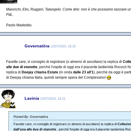
Maionchi, Elio, Ruggeri, Tatangelo. Come dire: non è che possiamo lasciare 
PdL.
Paolo Madeddu
Governatòra
12/07/2010, 16:15
Favette care, vi consiglio di registrare (o almeno di ascoltare) la replica di
Coll
alle due di stanotte
, perché l'ospite di oggi era il piacente tastierista Rococò N
replica di
Deejay chiama Estate
(in onda
dalle 23 all'1
), perché da oggi è part
di Deejay chiama Italia, quindi sempre opera del Complessino!
Lavinia
12/07/2010, 16:21
Posted By: Governatòra
Favette care, vi consiglio di registrare (o almeno di ascoltare) la replica di
Collezio
dall'una alle due di stanotte
, perché l'ospite di oggi era il piacente tastierista 