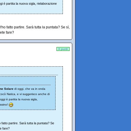
gi è partita la nuova sigla, rielaborazione
l'ho fatto partire. Sarà tutta la puntata? Se sì,
ete fare?
3 punti
one Solare
di oggi, che va in onda
Rococò Natica, e vi suggerisco anche di
oggi è partita la nuova sigla,
essino!
 fatto partire. Sarà tutta la puntata? Se
te fare?