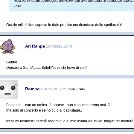
regia del fortunato sceneggiato televisivo degli anni Sessanta, lo spettacolo ospiterà 
Tese.
Grazie mille! Non sapevo le date precise ma ricordavo dello spettacolo!
Arj Ranpa
16/07/2010, 16:48
Gente!
Domani a Sant'Agata BoloNNese chi trovo di voi?
Rombo
16/07/2010, 22:27
modiFICAto
Forse me....con un amico...foooorse...non ci incontreremo mai :D
ma solo al concerto e se ho culo al backstage..
forse mi riconosci perchè assomiglio al mio avatar del buko..magari mi metterò u