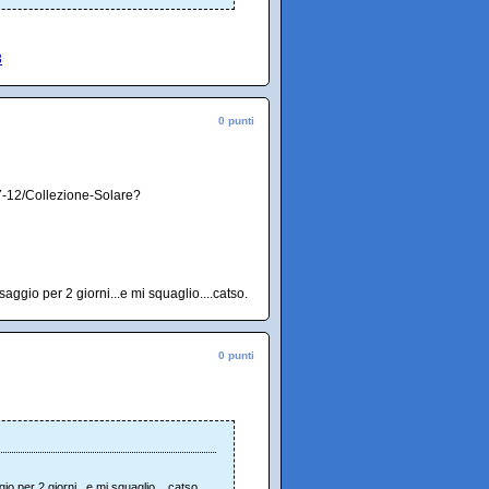
3
0 punti
7-12/Collezione-Solare?
gio per 2 giorni...e mi squaglio....catso.
0 punti
 per 2 giorni...e mi squaglio....catso.