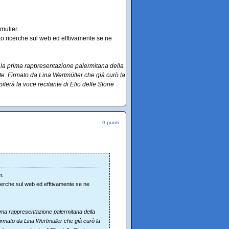
muller.
tto ricerche sul web ed efftivamente se ne
rrà la prima rappresentazione palermitana della
tte. Firmato da Lina Wertmüller che già curò la
terà la voce recitante di Elio delle Storie
0 punti
r.
ricerche sul web ed efftivamente se ne
 prima rappresentazione palermitana della
Firmato da Lina Wertmüller che già curò la