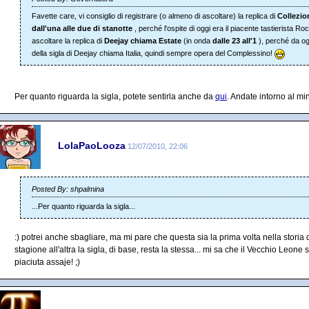
Favette care, vi consiglio di registrare (o almeno di ascoltare) la replica di
Collezio
dall'una alle due di stanotte
, perché l'ospite di oggi era il piacente tastierista 
ascoltare la replica di
Deejay chiama Estate
(in onda
dalle 23 all'1
), perché da og
della sigla di Deejay chiama Italia, quindi sempre opera del Complessino!
Per quanto riguarda la sigla, potete sentirla anche da
qui
. Andate intorno al mi
LolaPaoLooza
12/07/2010, 22:06
Posted By: shpalmina
...Per quanto riguarda la sigla...
:) potrei anche sbagliare, ma mi pare che questa sia la prima volta nella storia 
stagione all'altra la sigla, di base, resta la stessa... mi sa che il Vecchio Leone
piaciuta assaje! ;)