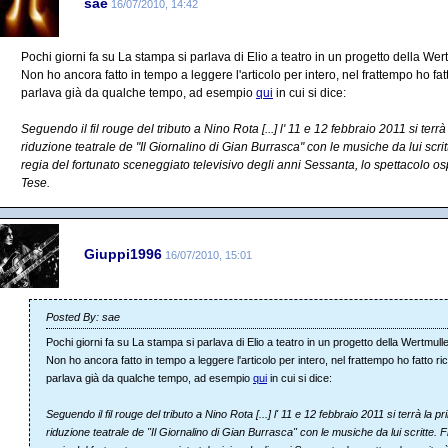
sae
16/07/2010, 14:42
Pochi giorni fa su La stampa si parlava di Elio a teatro in un progetto della Wert
Non ho ancora fatto in tempo a leggere l'articolo per intero, nel frattempo ho fa
parlava già da qualche tempo, ad esempio
qui
in cui si dice:
Seguendo il fil rouge del tributo a Nino Rota [...] l' 11 e 12 febbraio 2011 si te
riduzione teatrale de "Il Giornalino di Gian Burrasca" con le musiche da lui scri
regia del fortunato sceneggiato televisivo degli anni Sessanta, lo spettacolo ospi
Tese.
Giuppi1996
16/07/2010, 15:01
Posted By: sae
Pochi giorni fa su La stampa si parlava di Elio a teatro in un progetto della Wertmulle
Non ho ancora fatto in tempo a leggere l'articolo per intero, nel frattempo ho fatto 
parlava già da qualche tempo, ad esempio
qui
in cui si dice:
Seguendo il fil rouge del tributo a Nino Rota [...] l' 11 e 12 febbraio 2011 si terrà la
riduzione teatrale de "Il Giornalino di Gian Burrasca" con le musiche da lui scritte. 