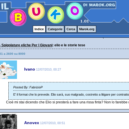
Indice
Categorie
Cerca
Marok.org
- Spigolature eliche Per I Giovani
: elio e le storie tese
51 a 2600 su 8000
Ivano
12/07/2010, 00:27
Posted By: FabrizioP
E' il format che lo prevede. Elio sarà, suo malgrado, costretto a litigare per contratto
Cioè mi stai dicendo che Elio si presterà a fare una rissa finta? Non lo farebbe 
Anovex
12/07/2010, 00:51