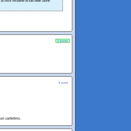
la voce recitante di Elio delle Storie
1 punto
0 punti
n cartellino..