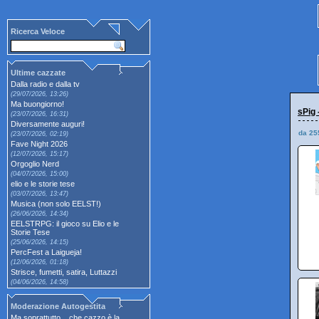
Ricerca Veloce
Ultime cazzate
Dalla radio e dalla tv
(29/07/2026, 13:26)
Ma buongiorno!
sPig 
(23/07/2026, 16:31)
Diversamente auguri!
da 25
(23/07/2026, 02:19)
Fave Night 2026
(12/07/2026, 15:17)
Orgoglio Nerd
(04/07/2026, 15:00)
elio e le storie tese
(03/07/2026, 13:47)
Musica (non solo EELST!)
(26/06/2026, 14:34)
EELSTRPG: il gioco su Elio e le
Storie Tese
(25/06/2026, 14:15)
PercFest a Laigueja!
(12/06/2026, 01:18)
Strisce, fumetti, satira, Luttazzi
(04/06/2026, 14:58)
Moderazione Autogestita
Ma soprattutto... che cazzo è la