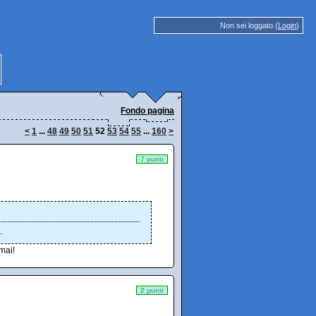
Non sei loggato (
Login
)
Fondo pagina
<
1
...
48
49
50
51
52
53
54
55
...
160
>
7 punti
.
mai!
2 punti