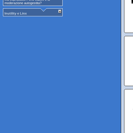
moderazione autogestita?
Inutility e Linx