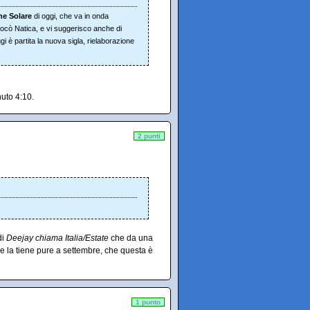
ne Solare
di oggi, che va in onda
Rococò Natica, e vi suggerisco anche di
gi è partita la nuova sigla, rielaborazione
nuto 4:10.
2 punti
di
Deejay chiama Italia/Estate
che da una
 se la tiene pure a settembre, che questa è
1 punto