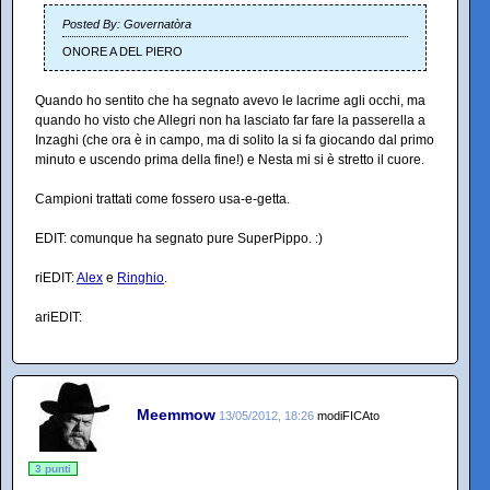
Posted By: Governatòra
ONORE A DEL PIERO
Quando ho sentito che ha segnato avevo le lacrime agli occhi, ma
quando ho visto che Allegri non ha lasciato far fare la passerella a
Inzaghi (che ora è in campo, ma di solito la si fa giocando dal primo
minuto e uscendo prima della fine!) e Nesta mi si è stretto il cuore.
Campioni trattati come fossero usa-e-getta.
EDIT: comunque ha segnato pure SuperPippo. :)
riEDIT:
Alex
e
Ringhio
.
ariEDIT:
Meemmow
13/05/2012, 18:26
modiFICAto
3 punti