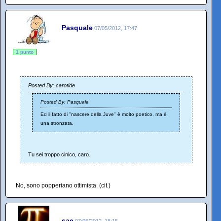
Pasquale
07/05/2012, 17:47
1 punto
Posted By: carotide
Posted By: Pasquale
Ed il fatto di "nascere della Juve" è molto poetico, ma è
una stronzata.
Tu sei troppo cinico, caro.
No, sono popperiano ottimista. (cit.)
sae
07/05/2012, 18:15