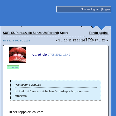
Non sei loggato (
Login
)
SUP: SUPercazzole Senza Un Perché
: Sport
Fondo pagina
<
1
...
10
11
12
13
14
15
16
17
...
23
>
da 651 a 700 su 1125
carotide
07/05/2012, 17:42
1 punto
Posted By: Pasquale
Ed il fatto di "nascere della Juve" è molto poetico, ma è una
stronzata.
Tu sei troppo cinico, caro.