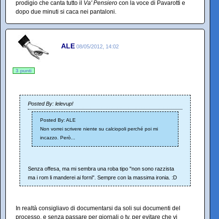
prodigio che canta tutto il
Va' Pensiero
con la voce di Pavarotti e
dopo due minuti si caca nei pantaloni.
ALE
08/05/2012, 14:02
3 punti
Posted By: lelevup!
Posted By: ALE
Non vorrei scrivere niente su calciopoli perché poi mi
incazzo. Però...
Senza offesa, ma mi sembra una roba tipo "non sono razzista
ma i rom li manderei ai forni". Sempre con la massima ironia. :D
In realtà consigliavo di documentarsi da soli sui documenti del
processo, e senza passare per giornali o tv, per evitare che vi