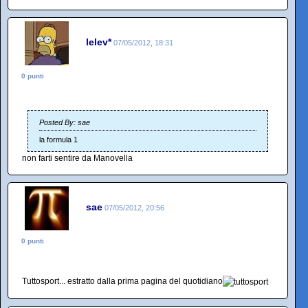
lelev*
07/05/2012, 18:31
0 punti
Posted By: sae
la formula 1
non farti sentire da Manovella
sae
07/05/2012, 20:56
0 punti
Tuttosport... estratto dalla prima pagina del quotidiano