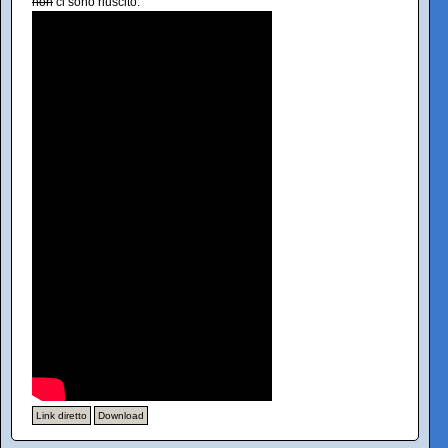
non
ci sono riuscito:
Link diretto
Download