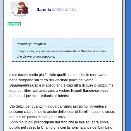
flanella
07/05/2012, 23:34
6 punti
Posted by: Pasquale
In ogni caso, lo juventino/interista/milanista di Napoli è una cosa
che davvero non sopporto.
a me danno molto più fastidio quelli che ora che le cose vanno
bene zompano sul carro del vincitore (voce del verbo
Quagliarellizzarsi
) e si atteggiano a capi ultrà di questo cazzo, ma
quando i tifosi veri andavano a vedere
Napoli-Sangiovannese
erano tutti juventini, milanisti e interisti.
Ciò detto, per quanto mi riguarda l'anno prossimo
I
juventini si
possono cucire in petto anche delle siepi di fiorellini a punto croce,
non me ne passa manco per il cazzo.
Sono molto più preoccupata del fatto che la mia squadra abbia
buttato nel cesso la Champions con la nonchalance del bambino