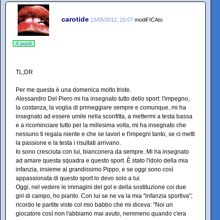
carotide
13/05/2012, 20:07
modiFICAto
4 punti
TL;DR
Per me questa è una domenica molto triste.
Alessandro Del Piero mi ha insegnato tutto dello sport: l'impegno,
la costanza, la voglia di primeggiare sempre e comunque, mi ha
insegnato ad essere umile nella sconfitta, a mettermi a testa bassa
e a ricominciare tutto per la millesima volta, mi ha insegnato che
nessuno ti regala niente e che se lavori e t'impegni tanto, se ci metti
la passione e la testa i risultati arrivano.
Io sono cresciuta con lui, bianconera da sempre. Mi ha insegnato
ad amare questa squadra e questo sport. È stato l'idolo della mia
infanzia, insieme al grandissimo Pippo, e se oggi sono così
appassionata di questo sport lo devo solo a lui.
Oggi, nel vedere le immagini del gol e della sostituzione coi due
giri di campo, ho pianto. Con lui se ne va la mia "infanzia sportiva";
ricordo le partite viste col mio babbo che mi diceva: "Noi un
giocatore così non l'abbiamo mai avuto, nemmeno quando c'era