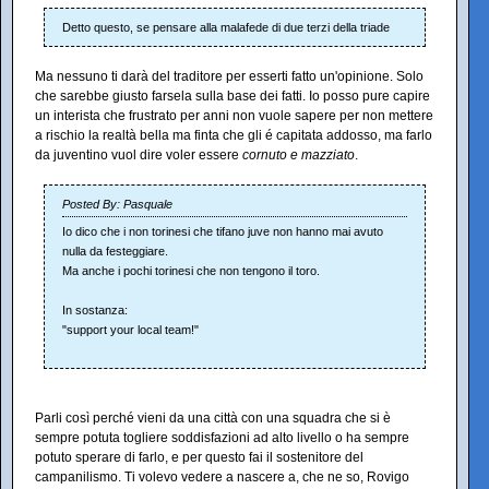
Detto questo, se pensare alla malafede di due terzi della triade
Ma nessuno ti darà del traditore per esserti fatto un'opinione. Solo
che sarebbe giusto farsela sulla base dei fatti. Io posso pure capire
un interista che frustrato per anni non vuole sapere per non mettere
a rischio la realtà bella ma finta che gli é capitata addosso, ma farlo
da juventino vuol dire voler essere
cornuto e mazziato
.
Posted By: Pasquale
Io dico che i non torinesi che tifano juve non hanno mai avuto
nulla da festeggiare.
Ma anche i pochi torinesi che non tengono il toro.
In sostanza:
"support your local team!"
Parli così perché vieni da una città con una squadra che si è
sempre potuta togliere soddisfazioni ad alto livello o ha sempre
potuto sperare di farlo, e per questo fai il sostenitore del
campanilismo. Ti volevo vedere a nascere a, che ne so, Rovigo