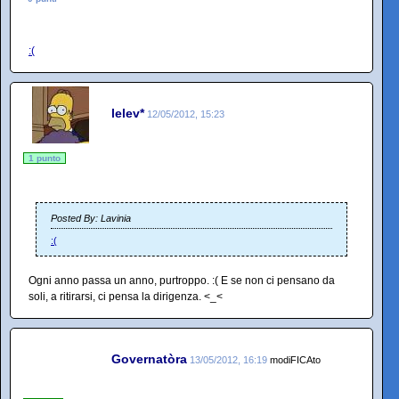
:(
lelev*
12/05/2012, 15:23
1 punto
Posted By: Lavinia
:(
Ogni anno passa un anno, purtroppo. :( E se non ci pensano da
soli, a ritirarsi, ci pensa la dirigenza. <_<
Governatòra
13/05/2012, 16:19
modiFICAto