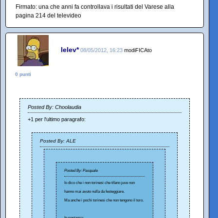
Firmato: una che anni fa controllava i risultati del Varese alla
pagina 214 del televideo
lelev*
08/05/2012, 16:23
modiFICAto
0 punti
Posted By: Choolaudia
+1 per l'ultimo paragrafo:
Posted By: ALE
Posted By: Pasquale
Io dico che i non torinesi che tifano juve non
hanno mai avuto nulla da festeggiare.
Ma anche i pochi torinesi che non tengono il toro.
In sostanza: