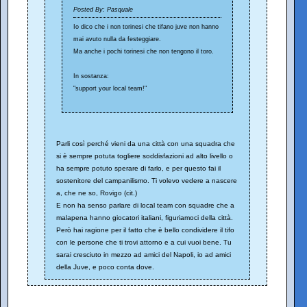
Posted By: Pasquale
Io dico che i non torinesi che tifano juve non hanno
mai avuto nulla da festeggiare.
Ma anche i pochi torinesi che non tengono il toro.
In sostanza:
"support your local team!"
Parli così perché vieni da una città con una squadra che
si è sempre potuta togliere soddisfazioni ad alto livello o
ha sempre potuto sperare di farlo, e per questo fai il
sostenitore del campanilismo. Ti volevo vedere a nascere
a, che ne so, Rovigo (cit.)
E non ha senso parlare di local team con squadre che a
malapena hanno giocatori italiani, figuriamoci della città.
Però hai ragione per il fatto che è bello condividere il tifo
con le persone che ti trovi attorno e a cui vuoi bene. Tu
sarai cresciuto in mezzo ad amici del Napoli, io ad amici
della Juve, e poco conta dove.