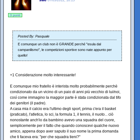
3 punti
Posted By: Pasquale
E comunque un club non è GRANDE perché "esula dal
campanilismo", le competizioni sportive sono nate appunto per
quello!
+1 Considerazione molto interessante!
E comunque mio fratello è interista molto probabilmente perchè
condizionato da un vicino di un paio di anni più vecchio di lui/noi,
così come immagino la maggior parte è stata condizionata dal tifo
dei genitori (il padre).
A casa mia il calcio era l'ultimo degli sport, prima c'era il basket
(praticato), l'atletica, lo sci, la formula 1, il tennis, il nuoto... ciò
nonostante anch'io da bambino avevo una squadra del cuore,
semplicemente per il fatto che quando conoscevi qualche nuovo
amico, appena dopo aver saputo il suo nome la prima domanda
che ti faceva era: "per che squadra tieni?"