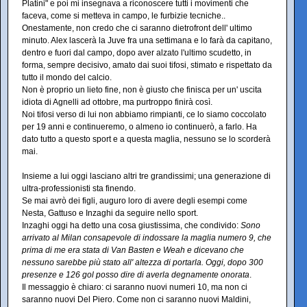
Platini" e poi mi insegnava a riconoscere tutti i movimenti che
faceva, come si metteva in campo, le furbizie tecniche..
Onestamente, non credo che ci saranno dietrofront dell' ultimo
minuto. Alex lascerà la Juve fra una settimana e lo farà da capitano,
dentro e fuori dal campo, dopo aver alzato l'ultimo scudetto, in
forma, sempre decisivo, amato dai suoi tifosi, stimato e rispettato da
tutto il mondo del calcio.
Non è proprio un lieto fine, non è giusto che finisca per un' uscita
idiota di Agnelli ad ottobre, ma purtroppo finirà così.
Noi tifosi verso di lui non abbiamo rimpianti, ce lo siamo coccolato
per 19 anni e continueremo, o almeno io continuerò, a farlo. Ha
dato tutto a questo sport e a questa maglia, nessuno se lo scorderà
mai.
Insieme a lui oggi lasciano altri tre grandissimi; una generazione di
ultra-professionisti sta finendo.
Se mai avrò dei figli, auguro loro di avere degli esempi come
Nesta, Gattuso e Inzaghi da seguire nello sport.
Inzaghi oggi ha detto una cosa giustissima, che condivido:
Sono
arrivato al Milan consapevole di indossare la maglia numero 9, che
prima di me era stata di Van Basten e Weah e dicevano che
nessuno sarebbe più stato all' altezza di portarla. Oggi, dopo 300
presenze e 126 gol posso dire di averla degnamente onorata
.
Il messaggio è chiaro: ci saranno nuovi numeri 10, ma non ci
saranno nuovi Del Piero. Come non ci saranno nuovi Maldini,