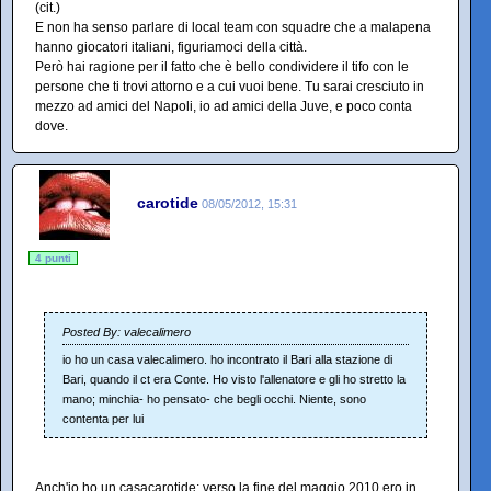
(cit.)
E non ha senso parlare di local team con squadre che a malapena
hanno giocatori italiani, figuriamoci della città.
Però hai ragione per il fatto che è bello condividere il tifo con le
persone che ti trovi attorno e a cui vuoi bene. Tu sarai cresciuto in
mezzo ad amici del Napoli, io ad amici della Juve, e poco conta
dove.
carotide
08/05/2012, 15:31
4 punti
Posted By: valecalimero
io ho un casa valecalimero. ho incontrato il Bari alla stazione di
Bari, quando il ct era Conte. Ho visto l'allenatore e gli ho stretto la
mano; minchia- ho pensato- che begli occhi. Niente, sono
contenta per lui
Anch'io ho un casacarotide: verso la fine del maggio 2010 ero in