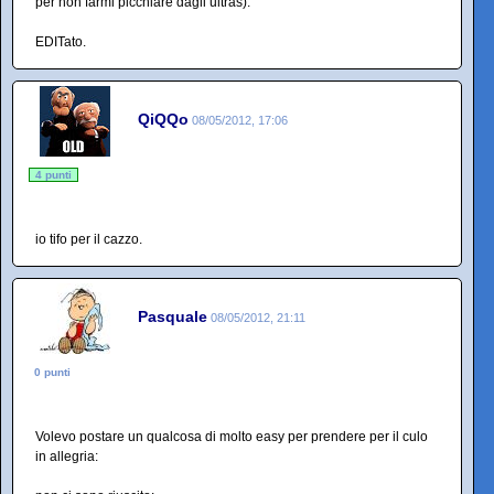
per non farmi picchiare dagli ultras).
EDITato.
QiQQo
08/05/2012, 17:06
4 punti
io tifo per il cazzo.
Pasquale
08/05/2012, 21:11
0 punti
Volevo postare un qualcosa di molto easy per prendere per il culo
in allegria: