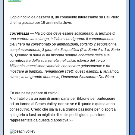
Copioincollo da gazzetta.it, un commento interessante su Del Piero
che ha giocato per 19 anni nella Juve.
correttezza
— Ma ciò che deve essere sottolineato, al termine di
una carriera tanto lunga, è il dato che riguardo il comportamento:
Del Piero ha collezionato 50 ammonizioni, soltanto 2 espulsioni e,
complessivamente, 3 giornate di squalifica (2 in Serie A e 1 in Serie
B). Quando si parla di lui bisogna sempre ricordarsi della sua
correttezza e della sua serietà: nel calcio isterico del Terzo
Millennio, questi sono valori da conservare gelosamente e da
mostrare ai bambini. Teniamoceli stretti, questi esempi. E teniamoci
stretto, in un grande abbraccio, l’immenso Alessandro Del Piero.
Ed ora basta parlare di calcio!
Mio fratello tra un paio di giorni parte per Bibione per partecipare
ad un torneo di Beach Volley, non so se è il quarto o quinto anno
consecutivo. Credo che sia la sua grande passione per lo sport a
spingerlo a farsi un migliaio di km in pochi giorni, passione
rappresentata da questa diapositiva ;-)