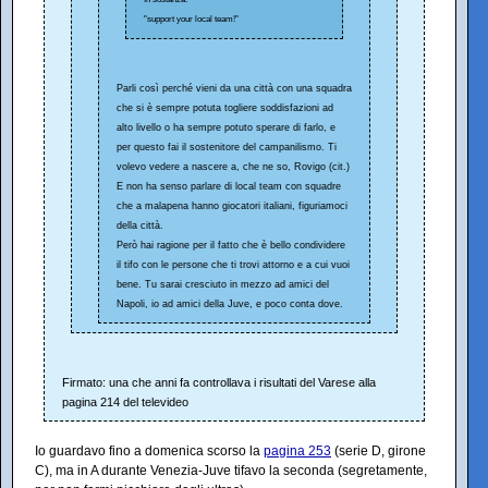
"support your local team!"
Parli così perché vieni da una città con una squadra
che si è sempre potuta togliere soddisfazioni ad
alto livello o ha sempre potuto sperare di farlo, e
per questo fai il sostenitore del campanilismo. Ti
volevo vedere a nascere a, che ne so, Rovigo (cit.)
E non ha senso parlare di local team con squadre
che a malapena hanno giocatori italiani, figuriamoci
della città.
Però hai ragione per il fatto che è bello condividere
il tifo con le persone che ti trovi attorno e a cui vuoi
bene. Tu sarai cresciuto in mezzo ad amici del
Napoli, io ad amici della Juve, e poco conta dove.
Firmato: una che anni fa controllava i risultati del Varese alla
pagina 214 del televideo
Io guardavo fino a domenica scorso la
pagina 253
(serie D, girone
C), ma in A durante Venezia-Juve tifavo la seconda (segretamente,