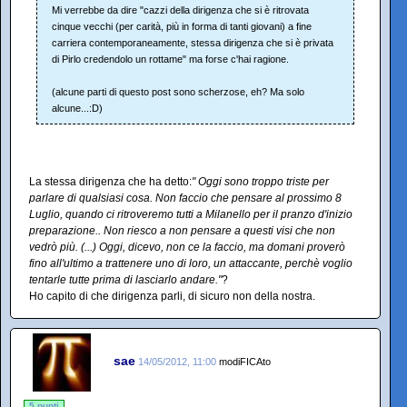
Mi verrebbe da dire "cazzi della dirigenza che si è ritrovata
cinque vecchi (per carità, più in forma di tanti giovani) a fine
carriera contemporaneamente, stessa dirigenza che si è privata
di Pirlo credendolo un rottame" ma forse c'hai ragione.
(alcune parti di questo post sono scherzose, eh? Ma solo
alcune...:D)
La stessa dirigenza che ha detto:
" Oggi sono troppo triste per
parlare di qualsiasi cosa. Non faccio che pensare al prossimo 8
Luglio, quando ci ritroveremo tutti a Milanello per il pranzo d'inizio
preparazione.. Non riesco a non pensare a questi visi che non
vedrò più. (...) Oggi, dicevo, non ce la faccio, ma domani proverò
fino all'ultimo a trattenere uno di loro, un attaccante, perchè voglio
tentarle tutte prima di lasciarlo andare."
?
Ho capito di che dirigenza parli, di sicuro non della nostra.
sae
14/05/2012, 11:00
modiFICAto
5 punti