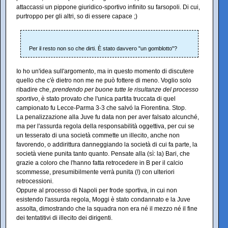
attaccassi un pippone giuridico-sportivo infinito su farsopoli. Di cui,
purtroppo per gli altri, so di essere capace ;)
Per il resto non so che dirti. È stato davvero "un gomblotto"?
Io ho un'idea sull'argomento, ma in questo momento di discutere
quello che c'è dietro non me ne può fottere di meno. Voglio solo
ribadire che,
prendendo per buone tutte le risultanze del processo
sportivo
, è stato provato che l'unica partita truccata di quel
campionato fu Lecce-Parma 3-3 che salvó la Fiorentina. Stop.
La penalizzazione alla Juve fu data non per aver falsato alcunché,
ma per l'assurda regola della responsabilità oggettiva, per cui se
un tesserato di una società commette un illecito, anche non
favorendo, o addirittura danneggiando la società di cui fa parte, la
società viene punita tanto quanto. Pensate alla (sì: la) Bari, che
grazie a coloro che l'hanno fatta retrocedere in B per il calcio
scommesse, presumibilmente verrà punita (!) con ulteriori
retrocessioni.
Oppure al processo di Napoli per frode sportiva, in cui non
esistendo l'assurda regola, Moggi è stato condannato e la Juve
assolta, dimostrando che la squadra non era né il mezzo né il fine
dei tentatitivi di illecito dei dirigenti.