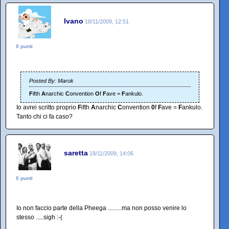
Ivano
18/11/2009, 12:51
0 punti
Posted By: Marok
F
ifth
A
narchic
C
onvention
O
f
F
ave =
F
ankulo.
Io avrei scritto proprio
F
ifth
A
narchic
C
onvention
0
f
F
ave =
F
ankulo.
Tanto chi ci fa caso?
saretta
18/11/2009, 14:06
0 punti
Io non faccio parte della Pheega .........ma non posso venire lo
stesso .....sigh :-(