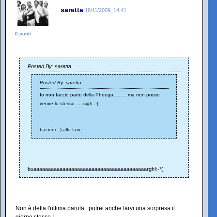
saretta
18/11/2009, 14:41
0 punti
Posted By: saretta
Posted By: saretta
Io non faccio parte della Pheega .........ma non posso
venire lo stesso .....sigh :-(
bacioni :-) alle fave !
buaaaaaaaaaaaaaaaaaaaaaaaaaaaaaaaaaaaaaaargh!:-*(
Non è detta l'ultima parola ..potrei anche farvi una sorpresa il
giorno stesso !