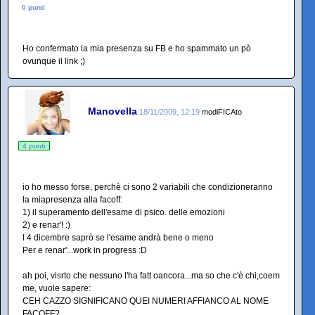
0 punti
Ho confermato la mia presenza su FB e ho spammato un pò
ovunque il link ;)
Manovella
18/11/2009, 12:19
modiFICAto
4 punti
io ho messo forse, perchè ci sono 2 variabili che condizioneranno
la miapresenza alla facoff:
1) il superamento dell'esame di psico. delle emozioni
2) e renar'! :)
l 4 dicembre saprò se l'esame andrà bene o meno
Per e renar'...work in progress :D
ah poi, visrto che nessuno l'ha fatt oancora...ma so che c'è chi,coem
me, vuole sapere:
CEH CAZZO SIGNIFICANO QUEI NUMERI AFFIANCO AL NOME
FACOFF?