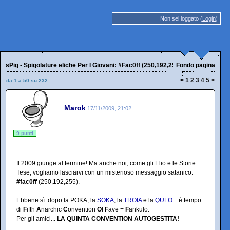
Non sei loggato (
Login
)
sPig - Spigolature eliche Per I Giovani
: #Fac0ff (250,192,255)
Fondo pagina
<
1
2
3
4
5
>
da 1 a 50 su 232
Marok
17/11/2009, 21:02
9 punti
Il 2009 giunge al termine! Ma anche noi, come gli Elio e le Storie
Tese, vogliamo lasciarvi con un misterioso messaggio satanico:
#fac0ff
(250,192,255).
Ebbene sì: dopo la POKA, la
SOKA
, la
TROIA
e la
QULO
... è tempo
di
F
ifth
A
narchic
C
onvention
O
f
F
ave =
F
ankulo.
Per gli amici...
LA QUINTA CONVENTION AUTOGESTITA!