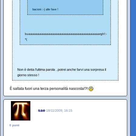
bacioni :-) alle fave !
buaaaaaaaaaaaaaaaaaaaaaaaaaaaaaaaaaaaaaaargh!:-
*(
Non è detta l'ultima parola ..potrei anche farvi una sorpresa il
giorno stesso !
È saltata fuori una terza personalità nascosta!?!
sae
18/11/2009, 16:15
0 punti