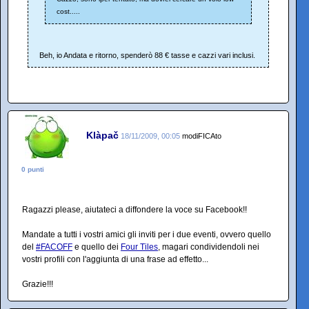
cost.....
Beh, io Andata e ritorno, spenderò 88 € tasse e cazzi vari inclusi.
Klàpač
18/11/2009, 00:05
modiFICAto
0 punti
Ragazzi please, aiutateci a diffondere la voce su Facebook!!
Mandate a tutti i vostri amici gli inviti per i due eventi, ovvero quello
del
#FACOFF
e quello dei
Four Tiles
, magari condividendoli nei
vostri profili con l'aggiunta di una frase ad effetto...
Grazie!!!