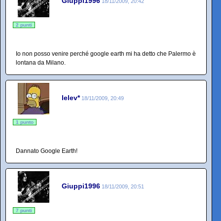
Giuppi1996
18/11/2009, 20:42
2 punti
Io non posso venire perché google earth mi ha detto che Palermo è
lontana da Milano.
lelev*
18/11/2009, 20:49
1 punto
Dannato Google Earth!
Giuppi1996
18/11/2009, 20:51
7 punti