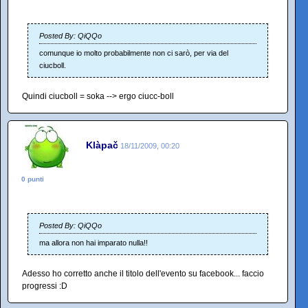
Posted By: QiQQo
comunque io molto probabilmente non ci sarò, per via del
ciucboll.
Quindi ciucboll = soka --> ergo ciucc-boll
Klàpač
18/11/2009, 00:20
0 punti
Posted By: QiQQo
ma allora non hai imparato nulla!!
Adesso ho corretto anche il titolo dell'evento su facebook... faccio
progressi :D