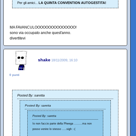
Per gli amici...
LA QUINTA CONVENTION AUTOGESTITA!
MA FAVANCULOOOOOOOOOOOOOOO!
sono via occupato anche quest'anno.
divertitevi
shake
18/11/2009, 16:10
0 punti
Posted By: saretta
Posted By: saretta
Posted By: saretta
Io non faccio parte della Pheega .........ma non
posso venire lo stesso .....sigh :-(