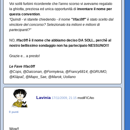
Voi soliti furbini ricorderete che l'anno scorso vi avevamo regalato
la ghiotta, preziosa ed unica opportunità di
inventare il nome per
questa convention
.
"Quindi
- vi starete chiedendo -
il nome
"#fac0ff"
è stato scelto dal
vincitore del concorso? Selezionato tra milioni e milioni di
partecipanti?"
NO,
#fac0ff è il nome che abbiamo deciso DA SOLI... perchè al
nostro bellissimo sondaggio non ha partecipato NESSUNO!!!
Grazie e... a presto!
Le Fave #fac0ff
@Cops, @Daiconan, @Formytesa, @Francy6814, @GRUMO,
@Klàpač, @Mapo_Sae, @Marok, Uollano
Lavinia
17/11/2009, 21:15
modiFICAto
0 punti
Wow!!