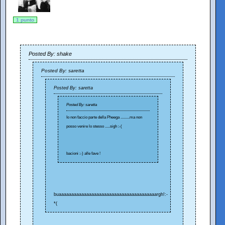
1 punto
Posted By: shake
Posted By: saretta
Posted By: saretta
Posted By: saretta
Io non faccio parte della Pheega .........ma non
posso venire lo stesso .....sigh :-(
bacioni :-) alle fave !
buaaaaaaaaaaaaaaaaaaaaaaaaaaaaaaaaaaaaaaargh!:-
*(