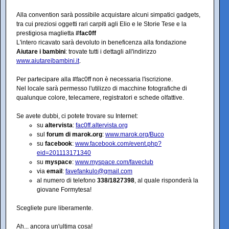
Alla convention sarà possibile acquistare alcuni simpatici gadgets,
tra cui preziosi oggetti rari carpiti agli Elio e le Storie Tese e la
prestigiosa maglietta
#fac0ff
L'intero ricavato sarà devoluto in beneficenza alla fondazione
Aiutare i bambini
: trovate tutti i dettagli all'indirizzo
www.aiutareibambini.it
.
Per partecipare alla #fac0ff non è necessaria l'iscrizione.
Nel locale sarà permesso l'utilizzo di macchine fotografiche di
qualunque colore, telecamere, registratori e schede olfattive.
Se avete dubbi, ci potete trovare su Internet:
su
altervista
:
fac0ff.altervista.org
sul
forum di marok.org
:
www.marok.org/Buco
su
facebook
:
www.facebook.com/event.php?
eid=201113171340
su
myspace
:
www.myspace.com/faveclub
via
email
:
favefankulo@gmail.com
al numero di telefono
338/1827398
, al quale risponderà la
giovane Formytesa!
Scegliete pure liberamente.
Ah... ancora un'ultima cosa!