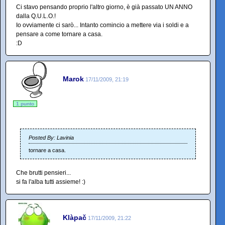
Ci stavo pensando proprio l'altro giorno, è già passato UN ANNO
dalla Q.U.L.O.!
Io ovviamente ci sarò... Intanto comincio a mettere via i soldi e a
pensare a come tornare a casa.
:D
Marok
17/11/2009, 21:19
1 punto
Posted By: Lavinia
tornare a casa.
Che brutti pensieri...
si fa l'alba tutti assieme! :)
Klàpač
17/11/2009, 21:22