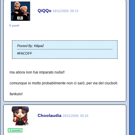
QiQQo
18/11/2009, 00:13
0 punti
Posted By: Klàpač
#FACOFF
ma allora non hai imparato nulla!!
comunque io molto probabilmente non ci sarò, per via del ciucboll.
fankulo!
Choolaudia
18/11/2009, 00:16
1 punto