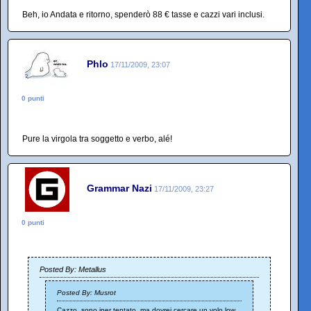
Beh, io Andata e ritorno, spenderò 88 € tasse e cazzi vari inclusi.
Phlo
17/11/2009, 23:07
0 punti
Pure la virgola tra soggetto e verbo, alé!
Grammar Nazi
17/11/2009, 23:27
0 punti
Posted By: Metallus
Posted By: Musrot
Cazzo, sono iper tentato, ma dovrei cercare un volo low