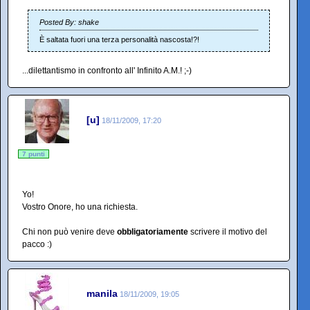
Posted By: shake
È saltata fuori una terza personalità nascosta!?!
...dilettantismo in confronto all' Infinito A.M.! ;-)
[u]
18/11/2009, 17:20
7 punti
Yo!
Vostro Onore, ho una richiesta.
Chi non può venire deve
obbligatoriamente
scrivere il motivo del
pacco :)
manila
18/11/2009, 19:05