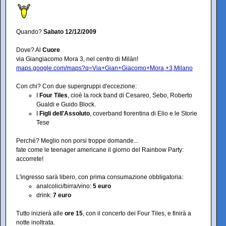
Quando?
Sabato 12/12/2009
Dove? Al
Cuore
via Giangiacomo Mora 3, nel centro di Milàn!
maps.google.com/maps?q=Via+Gian+Giacomo+Mora,+3,Milano
Con chi? Con due supergruppi d'eccezione:
I
Four Tiles
, cioè la rock band di Cesareo, Sebo, Roberto
Gualdi e Guido Block.
I
Figli dell'Assoluto
, coverband fiorentina di Elio e le Storie
Tese
Perché? Meglio non porsi troppe domande...
fate come le teenager americane il giorno del Rainbow Party:
accorrete!
L'ingresso sarà libero, con prima consumazione obbligatoria:
analcolici/birra/vino:
5 euro
drink:
7 euro
Tutto inizierà alle
ore 15
, con il concerto dei Four Tiles, e finirà a
notte inoltrata.