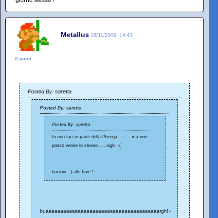
Metallus
18/11/2009, 14:43
0 punti
Posted By: saretta
Posted By: saretta
Posted By: saretta
Io non faccio parte della Pheega .........ma non
posso venire lo stesso .....sigh :-(
bacioni :-) alle fave !
buaaaaaaaaaaaaaaaaaaaaaaaaaaaaaaaaaaaaaaargh!:-