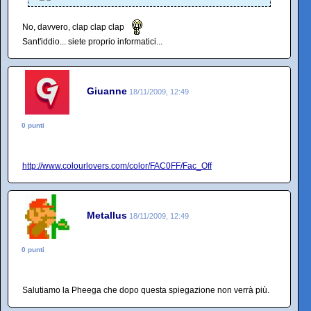
No, davvero, clap clap clap
Sant'iddio... siete proprio informatici...
Giuanne
18/11/2009, 12:49
0 punti
http://www.colourlovers.com/color/FAC0FF/Fac_Off
Metallus
18/11/2009, 12:49
0 punti
Salutiamo la Pheega che dopo questa spiegazione non verrà più.