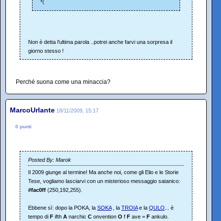
*(
Non è detta l'ultima parola ..potrei anche farvi una sorpresa il
giorno stesso !
Perché suona come una minaccia?
MarcoUrlante
18/11/2009, 15:17
0 punti
Posted By: Marok
Il 2009 giunge al termine! Ma anche noi, come gli Elio e le Storie
Tese, vogliamo lasciarvi con un misterioso messaggio satanico:
#fac0ff
(250,192,255).
Ebbene sì: dopo la POKA, la
SOKA
, la
TROIA
e la
QULO
... è
tempo di
F
ifth
A
narchic
C
onvention
O
f
F
ave =
F
ankulo.