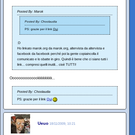
Posted By: Marok
Posted By: Choolaudia
PS: grazie per il link
Qui
:D
Ho linkato marok.org da marok.org, altervista da altervista e
facebook da facebook perché poi la gente copiaincolla il
comunicato e lo sbatte in giro. Quindi è bene che ci siano tutti i
link... compresi quelli inutili... cioè TUTTI!
Oooooooooooookkkkkkkk...
Posted By: Choolaudia
PS: grazie per il link
Qui
Ueuo
18/11/2009, 10:21