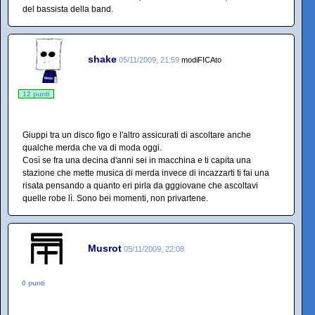
del bassista della band.
shake
05/11/2009, 21:59
modiFICAto
12 punti
Giuppi tra un disco figo e l'altro assicurati di ascoltare anche
qualche merda che va di moda oggi.
Così se fra una decina d'anni sei in macchina e ti capita una
stazione che mette musica di merda invece di incazzarti ti fai una
risata pensando a quanto eri pirla da gggiovane che ascoltavi
quelle robe lì. Sono bei momenti, non privartene.
Musrot
05/11/2009, 22:08
0 punti