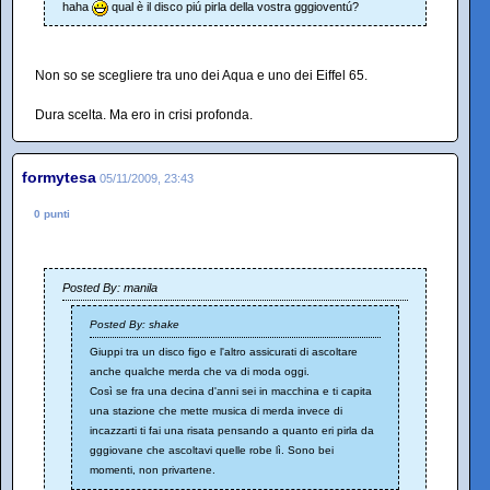
haha
qual è il disco piú pirla della vostra gggioventú?
Non so se scegliere tra uno dei Aqua e uno dei Eiffel 65.
Dura scelta. Ma ero in crisi profonda.
formytesa
05/11/2009, 23:43
0 punti
Posted By: manila
Posted By: shake
Giuppi tra un disco figo e l'altro assicurati di ascoltare
anche qualche merda che va di moda oggi.
Così se fra una decina d'anni sei in macchina e ti capita
una stazione che mette musica di merda invece di
incazzarti ti fai una risata pensando a quanto eri pirla da
gggiovane che ascoltavi quelle robe lì. Sono bei
momenti, non privartene.