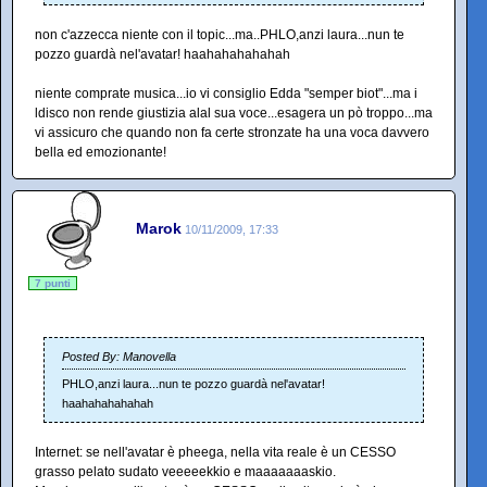
non c'azzecca niente con il topic...ma..PHLO,anzi laura...nun te
pozzo guardà nel'avatar! haahahahahahah
niente comprate musica...io vi consiglio Edda "semper biot"...ma i
ldisco non rende giustizia alal sua voce...esagera un pò troppo...ma
vi assicuro che quando non fa certe stronzate ha una voca davvero
bella ed emozionante!
Marok
10/11/2009, 17:33
7 punti
Posted By: Manovella
PHLO,anzi laura...nun te pozzo guardà nel'avatar!
haahahahahahah
Internet: se nell'avatar è pheega, nella vita reale è un CESSO
grasso pelato sudato veeeeekkio e maaaaaaaskio.