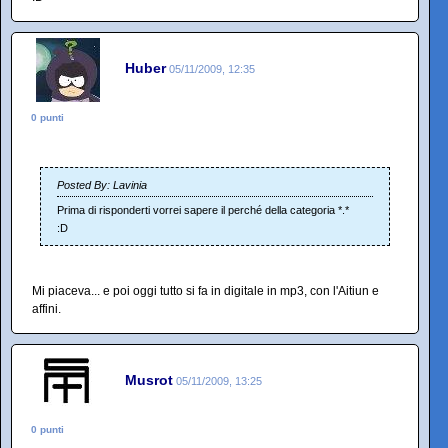
Huber
05/11/2009, 12:35
0 punti
Posted By: Lavinia
Prima di risponderti vorrei sapere il perché della categoria *.*
:D
Mi piaceva... e poi oggi tutto si fa in digitale in mp3, con l'Aitiun e
affini.
Musrot
05/11/2009, 13:25
0 punti