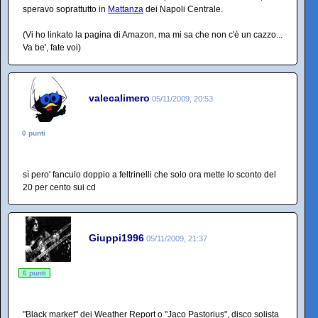
speravo soprattutto in
Mattanza
dei Napoli Centrale.
(Vi ho linkato la pagina di Amazon, ma mi sa che non c'è un cazzo...
Va be', fate voi)
valecalimero
05/11/2009, 20:53
0 punti
sì pero' fanculo doppio a feltrinelli che solo ora mette lo sconto del
20 per cento sui cd
Giuppi1996
05/11/2009, 21:37
6 punti
"Black market" dei Weather Report o "Jaco Pastorius", disco solista