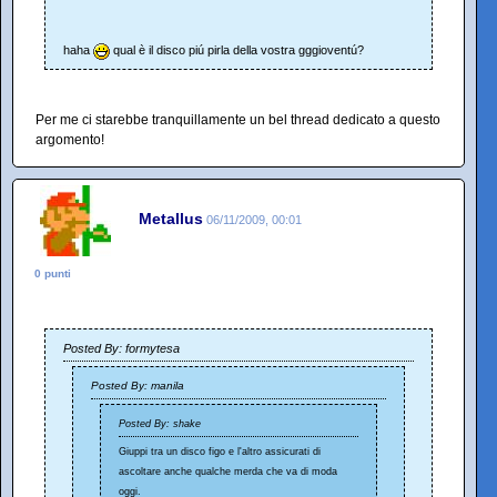
haha
qual è il disco piú pirla della vostra gggioventú?
Per me ci starebbe tranquillamente un bel thread dedicato a questo
argomento!
Metallus
06/11/2009, 00:01
0 punti
Posted By: formytesa
Posted By: manila
Posted By: shake
Giuppi tra un disco figo e l'altro assicurati di
ascoltare anche qualche merda che va di moda
oggi.