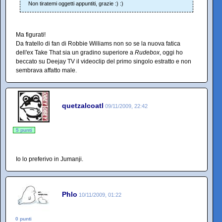
Non tiratemi oggetti appuntiti, grazie :) :)
Ma figurati!
Da fratello di fan di Robbie Williams non so se la nuova fatica
dell'ex Take That sia un gradino superiore a
Rudebox
, oggi ho
beccato su Deejay TV il videoclip del primo singolo estratto e non
sembrava affatto male.
quetzalcoatl
09/11/2009, 22:42
5 punti
Io lo preferivo in Jumanji.
Phlo
10/11/2009, 01:22
0 punti