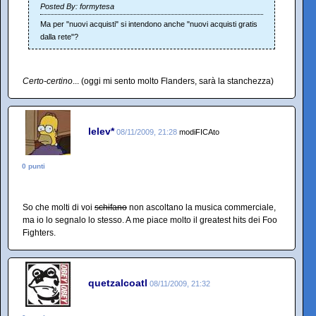
Posted By: formytesa
Ma per "nuovi acquisti" si intendono anche "nuovi acquisti gratis
dalla rete"?
Certo-certino
... (oggi mi sento molto Flanders, sarà la stanchezza)
lelev*
08/11/2009, 21:28
modiFICAto
0 punti
So che molti di voi
schifano
non ascoltano la musica commerciale,
ma io lo segnalo lo stesso. A me piace molto il greatest hits dei Foo
Fighters.
quetzalcoatl
08/11/2009, 21:32