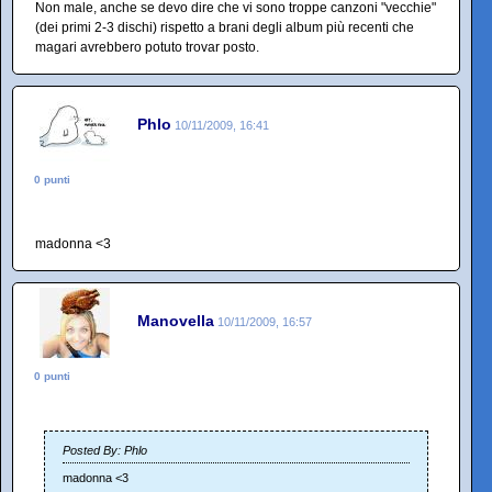
Non male, anche se devo dire che vi sono troppe canzoni "vecchie"
(dei primi 2-3 dischi) rispetto a brani degli album più recenti che
magari avrebbero potuto trovar posto.
Phlo
10/11/2009, 16:41
0 punti
madonna <3
Manovella
10/11/2009, 16:57
0 punti
Posted By: Phlo
madonna <3