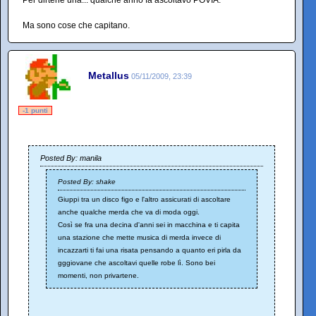
Per dirtene una... qualche anno fa ascoltavo POVIA.
Ma sono cose che capitano.
Metallus
05/11/2009, 23:39
-1 punti
Posted By: manila
Posted By: shake
Giuppi tra un disco figo e l'altro assicurati di ascoltare
anche qualche merda che va di moda oggi.
Così se fra una decina d'anni sei in macchina e ti capita
una stazione che mette musica di merda invece di
incazzarti ti fai una risata pensando a quanto eri pirla da
gggiovane che ascoltavi quelle robe lì. Sono bei
momenti, non privartene.