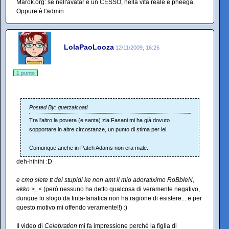
Marok.org: se nell'avatar è un CESSO, nella vita reale è pheega.
Oppure è l'admin.
LolaPaoLooza
12/11/2009, 16:26
1 punto
Posted By: quetzalcoatl
Tra l'altro la povera (e santa) zia Fasani mi ha già dovuto
sopportare in altre circostanze, un punto di stima per lei.
Comunque anche in Patch Adams non era male.
deh-hihihi :D
e cmq siete tt dei stupidi ke non amt il mio adoratiximo RoBbIeN,
ekko >_<
(però nessuno ha detto qualcosa di veramente negativo,
dunque lo sfogo da finta-fanatica non ha ragione di esistere... e per
questo motivo mi offendo veramente!!) :)
Il video di
Celebration
mi fa impressione perché la figlia di