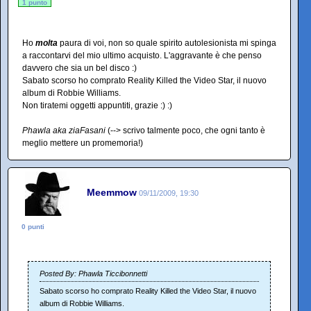
1 punto
Ho
molta
paura di voi, non so quale spirito autolesionista mi spinga
a raccontarvi del mio ultimo acquisto. L'aggravante è che penso
davvero che sia un bel disco :)
Sabato scorso ho comprato Reality Killed the Video Star, il nuovo
album di Robbie Williams.
Non tiratemi oggetti appuntiti, grazie :) :)
Phawla aka ziaFasani
(--> scrivo talmente poco, che ogni tanto è
meglio mettere un promemoria!)
Meemmow
09/11/2009, 19:30
0 punti
Posted By: Phawla Ticcibonnetti
Sabato scorso ho comprato Reality Killed the Video Star, il nuovo
album di Robbie Williams.