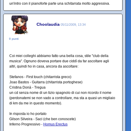
un'intro con il pianoforte parte una schitarrata molto aggressiva.
Choolaudia
05/11/2009, 13:34
0 punti
Coi miei colleghi abbiamo fatto una bella cosa, stile "club della
musica". Ognuno doveva portare due ciddì da far ascoltare agli
altri, quindi ho in casa, ancora da ascoltare:
Stefanos - First touch (chitarrista greco)
Joao Bastos - Guitarra (chitarrista portoghese)
Cristina Donà - Tregua
un cd senza nome di un tizio spagnolo di cui non ricordo il nome
(perdonatemi se non vado a controllare, ma sta a quasi un migliaio
di km da me in questo momento).
In risposta io ho portato
Gilson Silveira - Saci (che ben conoscete)
Inferno Progressivo -
Homus Erectus