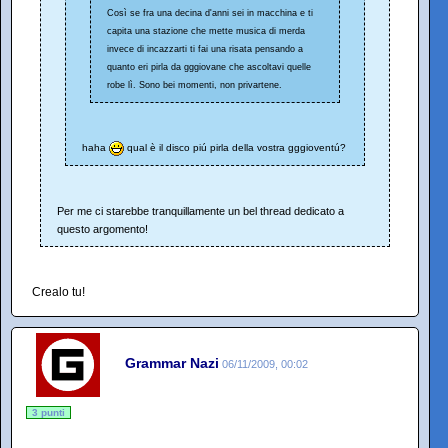
Così se fra una decina d'anni sei in macchina e ti
capita una stazione che mette musica di merda
invece di incazzarti ti fai una risata pensando a
quanto eri pirla da gggiovane che ascoltavi quelle
robe lì. Sono bei momenti, non privartene.
haha
qual è il disco piú pirla della vostra gggioventú?
Per me ci starebbe tranquillamente un bel thread dedicato a
questo argomento!
Crealo tu!
Grammar Nazi
06/11/2009, 00:02
3 punti