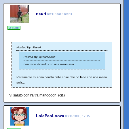
nxurt
09/11/2009, 09:54
2 punti
Posted By: Marok
Posted By: quetzalcoatl
non mi va di finirlo con una mano sola.
Raramente mi sono pentito delle cose che ho fatto con una mano
sola...
Vi saluto con l'altra manooooh! (cit.)
LolaPaoLooza
09/11/2009, 17:15