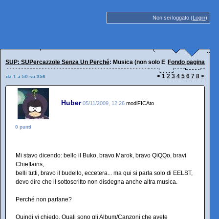
Non sei loggato (
Login
)
SUP: SUPercazzole Senza Un Perché
: Musica (non solo EELST!)
Fondo pagina
<
1
2
3
4
5
6
7
8
>
da 1 a 50 su 356
Huber
05/11/2009, 12:26
modiFICAto
0 punti
Mi stavo dicendo: bello il Buko, bravo Marok, bravo QiQQo, bravi
Chieftains,
belli tutti, bravo il budello, eccetera... ma qui si parla solo di EELST,
devo dire che il sottoscritto non disdegna anche altra musica.
Perché non parlane?
Quindi vi chiedo. Quali sono gli Album/Canzoni che avete