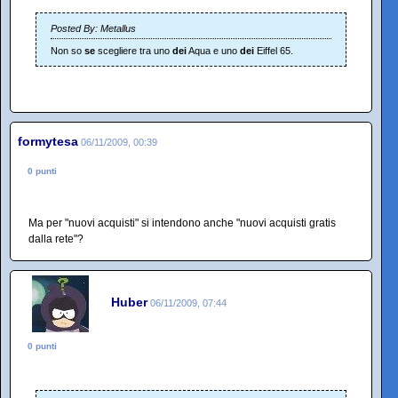
Posted By: Metallus
Non so
se
scegliere tra uno
dei
Aqua e uno
dei
Eiffel 65.
formytesa
06/11/2009, 00:39
0 punti
Ma per "nuovi acquisti" si intendono anche "nuovi acquisti gratis
dalla rete"?
Huber
06/11/2009, 07:44
0 punti