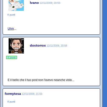
Ivano
12/11/2009, 20:55
0 punti
Uhm
...
doctorrox
12/11/2009, 20:58
2 punti
E il bello che il tuo post non l'avevo neanche visto...
formytesa
12/11/2009, 21:03
0 punti