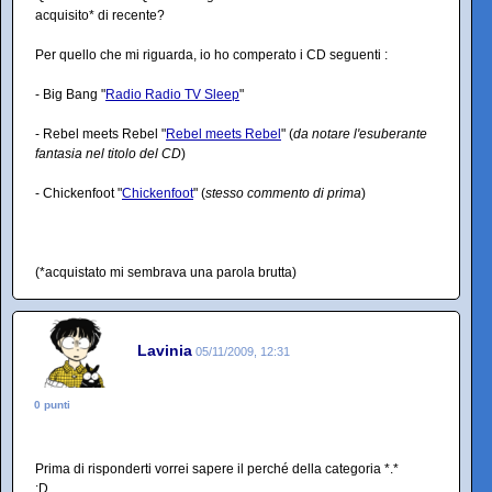
acquisito* di recente?
Per quello che mi riguarda, io ho comperato i CD seguenti :
- Big Bang "
Radio Radio TV Sleep
"
- Rebel meets Rebel "
Rebel meets Rebel
" (
da notare l'esuberante
fantasia nel titolo del CD
)
- Chickenfoot "
Chickenfoot
" (
stesso commento di prima
)
(*acquistato mi sembrava una parola brutta)
Lavinia
05/11/2009, 12:31
0 punti
Prima di risponderti vorrei sapere il perché della categoria *.*
:D