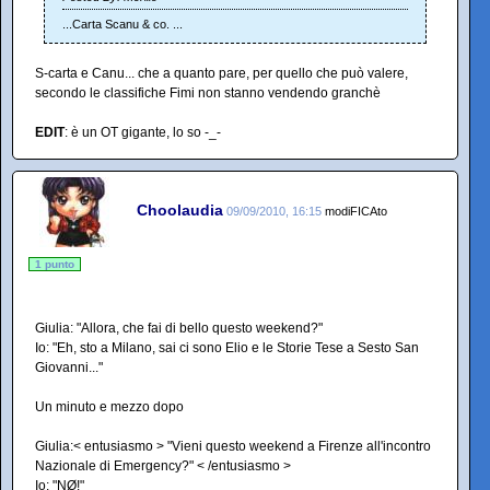
...Carta Scanu & co. ...
S-carta e Canu... che a quanto pare, per quello che può valere,
secondo le classifiche Fimi non stanno vendendo granchè
EDIT
: è un OT gigante, lo so -_-
Choolaudia
09/09/2010, 16:15
modiFICAto
1 punto
Giulia: "Allora, che fai di bello questo weekend?"
Io: "Eh, sto a Milano, sai ci sono Elio e le Storie Tese a Sesto San
Giovanni..."
Un minuto e mezzo dopo
Giulia:< entusiasmo > "Vieni questo weekend a Firenze all'incontro
Nazionale di Emergency?" < /entusiasmo >
Io: "NØ!"