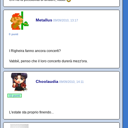
Metallus
09/09/2010, 13:17
0 punti
I Righeira fanno ancora concerti?
Vabbè, penso che il loro concerto durerà mezz'ora.
Choolaudia
09/09/2010, 14:11
11 punti
L'estate sta proprio finendo...