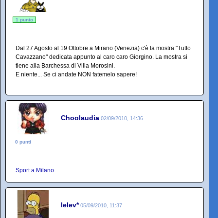
1 punto
Dal 27 Agosto al 19 Ottobre a Mirano (Venezia) c'è la mostra "Tutto
Cavazzano" dedicata appunto al caro caro Giorgino. La mostra si
tiene alla Barchessa di Villa Morosini.
E niente... Se ci andate NON fatemelo sapere!
Choolaudia
02/09/2010, 14:36
0 punti
Sport a Milano
.
lelev*
05/09/2010, 11:37