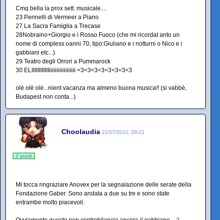
Cmq bella la prox sett. musicale....
23 Pennelli di Vermeer a Piano
27 La Sacra Famiglia a Trecase
28Nobraino+Giorgio e i Rosso Fuoco (che mi ricordat anto un
nome di compless oanni 70, tipo:Giuliano e i notturni o Nico e i
gabbiani etc...)
29 Teatro degli Orrori a Pummarock
30 ELIIIIIIIIIIIIiiiiiiiiiiiiiiiiii <3<3<3<3<3<3<3<3
olè olè olè...nient vacanza ma almeno buona musica!! (si vabbè,
Budapest non conta...)
Choolaudia
21/07/2010, 09:21
2 punti
Mi tocca ringraziare Anovex per la segnalazione delle serate della
Fondazione Gaber. Sono andata a due su tre e sono state
entrambe molto piacevoli.