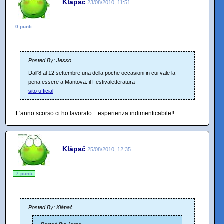
Klàpač
23/08/2010, 11:51
0 punti
Posted By: Jesso
Dall'8 al 12 settembre una della poche occasioni in cui vale la
pena essere a Mantova: il Festivaletteratura
sito ufficial
L'anno scorso ci ho lavorato... esperienza indimenticabile!!
Klàpač
25/08/2010, 12:35
7 punti
Posted By: Klàpač