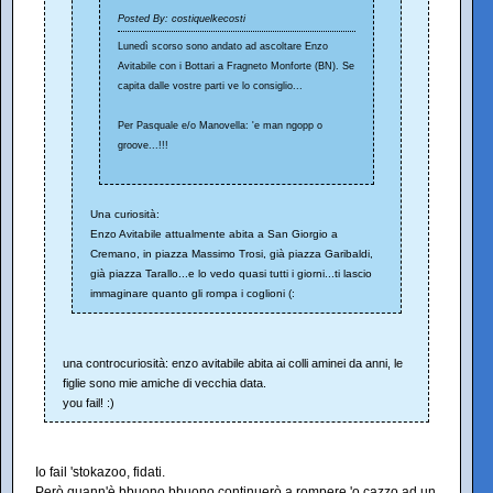
Posted By: costiquelkecosti
Lunedì scorso sono andato ad ascoltare Enzo
Avitabile con i Bottari a Fragneto Monforte (BN). Se
capita dalle vostre parti ve lo consiglio...
Per Pasquale e/o Manovella: 'e man ngopp o
groove...!!!
Una curiosità:
Enzo Avitabile attualmente abita a San Giorgio a
Cremano, in piazza Massimo Trosi, già piazza Garibaldi,
già piazza Tarallo...e lo vedo quasi tutti i giorni...ti lascio
immaginare quanto gli rompa i coglioni (:
una controcuriosità: enzo avitabile abita ai colli aminei da anni, le
figlie sono mie amiche di vecchia data.
you fail! :)
Io fail 'stokazoo, fidati.
Però quann'è bbuono bbuono continuerò a rompere 'o cazzo ad un