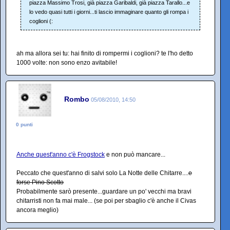
piazza Massimo Trosi, già piazza Garibaldi, già piazza Tarallo...e
lo vedo quasi tutti i giorni...ti lascio immaginare quanto gli rompa i
coglioni (:
ah ma allora sei tu: hai finito di rompermi i coglioni? te l'ho detto
1000 volte: non sono enzo avitabile!
Rombo
05/08/2010, 14:50
0 punti
Anche quest'anno c'è Frogstock
e non può mancare...
Peccato che quest'anno di salvi solo La Notte delle Chitarre....
e
forse Pino Scotto
Probabilmente sarò presente...guardare un po' vecchi ma bravi
chitarristi non fa mai male... (se poi per sbaglio c'è anche il Civas
ancora meglio)