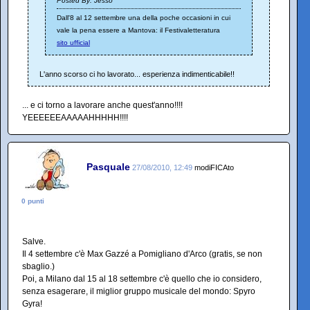
Posted By: Jesso
Dall'8 al 12 settembre una della poche occasioni in cui
vale la pena essere a Mantova: il Festivaletteratura
sito ufficial
L'anno scorso ci ho lavorato... esperienza indimenticabile!!
... e ci torno a lavorare anche quest'anno!!!!
YEEEEEEAAAAAHHHHH!!!!
Pasquale
27/08/2010, 12:49
modiFICAto
0 punti
Salve.
Il 4 settembre c'è Max Gazzé a Pomigliano d'Arco (gratis, se non
sbaglio.)
Poi, a Milano dal 15 al 18 settembre c'è quello che io considero,
senza esagerare, il miglior gruppo musicale del mondo: Spyro
Gyra!