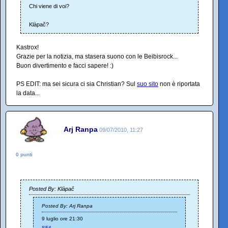
Chi viene di voi?
Klàpač?
Kastrox!
Grazie per la notizia, ma stasera suono con le Beibisrock...
Buon divertimento e facci sapere! :)
PS EDIT: ma sei sicura ci sia Christian? Sul
suo sito
non è riportata
la data...
Arj Ranpa
09/07/2010, 11:27
0 punti
Posted By: Klàpač
Posted By: Arj Ranpa
9 luglio ore 21:30
SF4