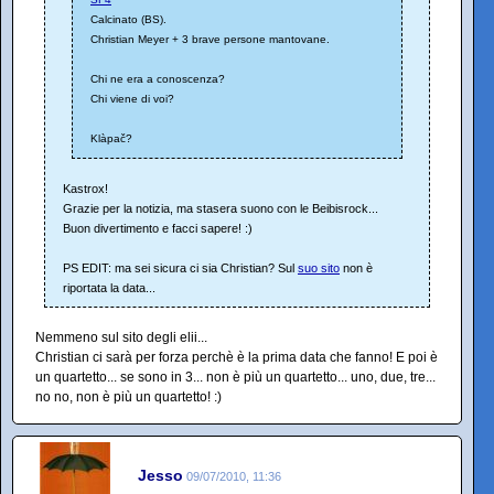
Calcinato (BS).
Christian Meyer + 3 brave persone mantovane.
Chi ne era a conoscenza?
Chi viene di voi?
Klàpač?
Kastrox!
Grazie per la notizia, ma stasera suono con le Beibisrock...
Buon divertimento e facci sapere! :)
PS EDIT: ma sei sicura ci sia Christian? Sul
suo sito
non è
riportata la data...
Nemmeno sul sito degli elii...
Christian ci sarà per forza perchè è la prima data che fanno! E poi è
un quartetto... se sono in 3... non è più un quartetto... uno, due, tre...
no no, non è più un quartetto! :)
Jesso
09/07/2010, 11:36