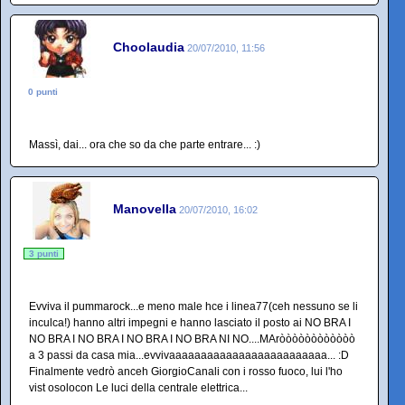
Choolaudia
20/07/2010, 11:56
0 punti
Massì, dai... ora che so da che parte entrare... :)
Manovella
20/07/2010, 16:02
3 punti
Evviva il pummarock...e meno male hce i linea77(ceh nessuno se li
inculca!) hanno altri impegni e hanno lasciato il posto ai NO BRA I
NO BRA I NO BRA I NO BRA I NO BRA NI NO....MAròòòòòòòòòòòò
a 3 passi da casa mia...evvivaaaaaaaaaaaaaaaaaaaaaaaaa... :D
Finalmente vedrò anceh GiorgioCanali con i rosso fuoco, lui l'ho
vist osolocon Le luci della centrale elettrica...