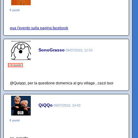
0 punti
qua l'evento sulla pagina facebook
SonoGrasso
09/07/2010, 12:53
-2 punti
@Quiqqo, per la questione domenica al gru village...cazzi tuoi
QiQQo
09/07/2010, 14:43
0 punti