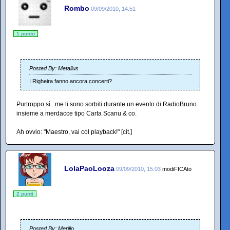
Rombo
09/09/2010, 14:51
1 punto
Posted By: Metallus
I Righeira fanno ancora concerti?
Purtroppo sì...me li sono sorbiti durante un evento di RadioBruno
insieme a merdacce tipo Carta Scanu & co.
Ah ovvio: "Maestro, vai col playback!" [cit.]
LolaPaoLooza
09/09/2010, 15:03
modiFICAto
2 punti
Posted By: Merillo