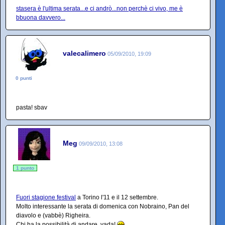
stasera è l'ultima serata...e ci andrò...non perchè ci vivo, me è
bbuona davvero...
valecalimero
05/09/2010, 19:09
0 punti
pasta! sbav
Meg
09/09/2010, 13:08
1 punto
Fuori stagione festival
a Torino l'11 e il 12 settembre.
Molto interessante la serata di domenica con Nobraino, Pan del
diavolo e (vabbè) Righeira.
Chi ha la possibilità di andare, vada!