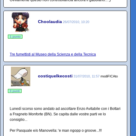
Ovviamente questo non controbilancia ancora il gabbiano... ;)
Choolaudia
26/07/2010, 10:20
1 punto
Tre fumettisti al Museo della Scienza e della Tecnica
costiquelkecosti
31/07/2010, 11:57
modiFICAto
3 punti
Lunedì scorso sono andato ad ascoltare Enzo Avitabile con i Bottari
a Fragneto Monforte (BN). Se capita dalle vostre parti ve lo
consiglio...
Per Pasquale e/o Manovella: 'e man ngopp o groove...!!!