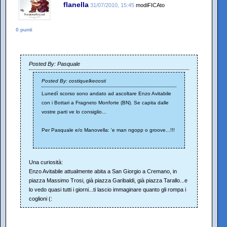
flanella
31/07/2010, 15:45
modiFICAto
0 punti
Posted By: Pasquale
Posted By: costiquelkecosti
Lunedì scorso sono andato ad ascoltare Enzo Avitabile
con i Bottari a Fragneto Monforte (BN). Se capita dalle
vostre parti ve lo consiglio...
Per Pasquale e/o Manovella: 'e man ngopp o groove...!!!
Una curiosità:
Enzo Avitabile attualmente abita a San Giorgio a Cremano, in
piazza Massimo Trosi, già piazza Garibaldi, già piazza Tarallo...e
lo vedo quasi tutti i giorni...ti lascio immaginare quanto gli rompa i
coglioni (: