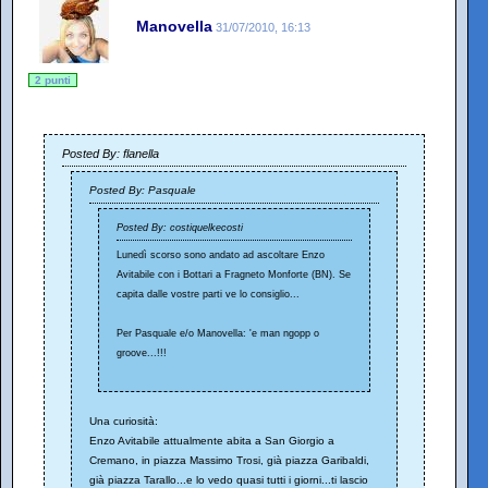
Manovella
31/07/2010, 16:13
2 punti
Posted By: flanella
Posted By: Pasquale
Posted By: costiquelkecosti
Lunedì scorso sono andato ad ascoltare Enzo
Avitabile con i Bottari a Fragneto Monforte (BN). Se
capita dalle vostre parti ve lo consiglio...
Per Pasquale e/o Manovella: 'e man ngopp o
groove...!!!
Una curiosità:
Enzo Avitabile attualmente abita a San Giorgio a
Cremano, in piazza Massimo Trosi, già piazza Garibaldi,
già piazza Tarallo...e lo vedo quasi tutti i giorni...ti lascio