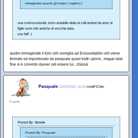
immaginare quanto gli rompa i coglioni (:
una controcuriosità: enzo avitabile abita ai colli aminei da anni, le
figlie sono mie amiche di vecchia data.
you fail! :)
quidni immaginate il tizio ceh somiglia ad Enzoavitabile ceh viene
fermato ed importunato da pasquale quasi trutti i giorni...magar ialal
fine si è convinto davver odi essere lui...chijssà
Pasquale
31/07/2010, 16:16
modiFICAto
0 punti
Posted By: flanella
Posted By: Pasquale