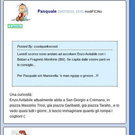
Pasquale
31/07/2010, 13:41
modiFICAto
1 punto
Posted By: costiquelkecosti
Lunedì scorso sono andato ad ascoltare Enzo Avitabile con i
Bottari a Fragneto Monforte (BN). Se capita dalle vostre parti ve
lo consiglio...
Per Pasquale e/o Manovella: 'e man ngopp o groove...!!!
Una curiosità:
Enzo Avitabile attualmente abita a San Giorgio a Cremano, in
piazza Massimo Trosi, già piazza Garibaldi, già piazza Tarallo...e lo
vedo quasi tutti i giorni...ti lascio immaginare quanto gli rompa i
coglioni (: