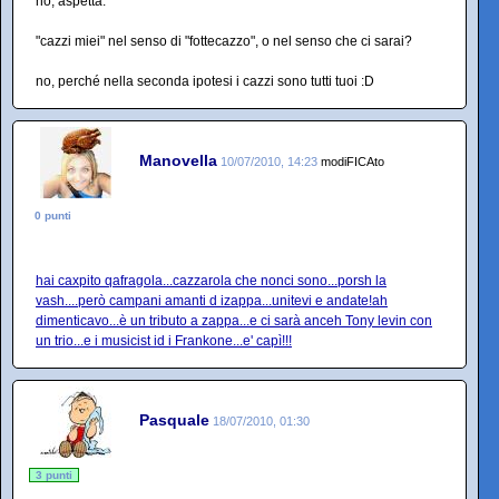
no, aspetta.
"cazzi miei" nel senso di "fottecazzo", o nel senso che ci sarai?
no, perché nella seconda ipotesi i cazzi sono tutti tuoi :D
Manovella
10/07/2010, 14:23
modiFICAto
0 punti
hai caxpito qafragola...cazzarola che nonci sono...porsh la
vash....però campani amanti d izappa...unitevi e andate!ah
dimenticavo...è un tributo a zappa...e ci sarà anceh Tony levin con
un trio...e i musicist id i Frankone...e' capì!!!
Pasquale
18/07/2010, 01:30
3 punti