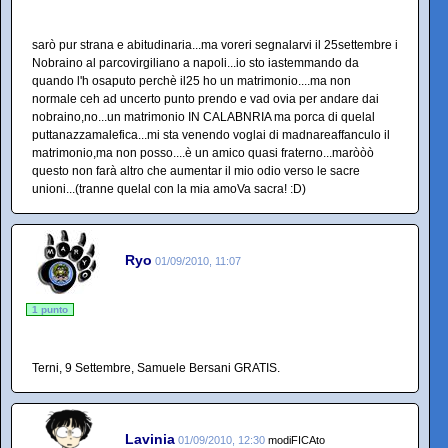
sarò pur strana e abitudinaria...ma voreri segnalarvi il 25settembre i
Nobraino al parcovirgiliano a napoli...io sto iastemmando da
quando l'h osaputo perchè il25 ho un matrimonio....ma non
normale ceh ad uncerto punto prendo e vad ovia per andare dai
nobraino,no...un matrimonio IN CALABNRIA ma porca di quelal
puttanazzamalefica...mi sta venendo voglai di madnareaffanculo il
matrimonio,ma non posso....è un amico quasi fraterno...maròòò
questo non farà altro che aumentar il mio odio verso le sacre
unioni...(tranne quelal con la mia amoVa sacra! :D)
Ryo
01/09/2010, 11:07
1 punto
Terni, 9 Settembre, Samuele Bersani GRATIS.
Lavinia
01/09/2010, 12:30
modiFICAto