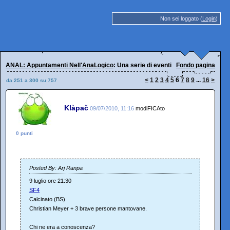
Non sei loggato (
Login
)
ANAL: Appuntamenti Nell'AnaLogico
: Una serie di eventi interessanti
Fondo pagina
<
1
2
3
4
5
6
7
8
9
...
16
>
da 251 a 300 su 757
Klàpač
09/07/2010, 11:16
modiFICAto
0 punti
Posted By: Arj Ranpa
9 luglio ore 21:30
SF4
Calcinato (BS).
Christian Meyer + 3 brave persone mantovane.
Chi ne era a conoscenza?