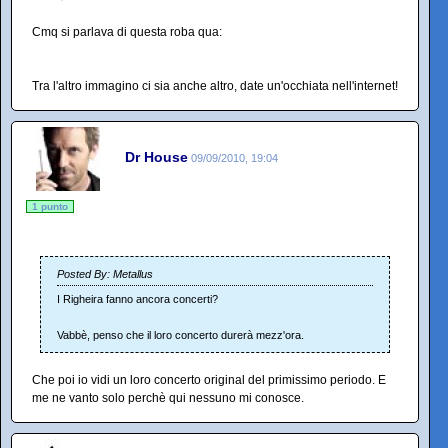
Cmq si parlava di questa roba qua:
Tra l'altro immagino ci sia anche altro, date un'occhiata nell'internet!
Dr House
09/09/2010, 19:04
1 punto
Posted By: Metallus
I Righeira fanno ancora concerti?
Vabbè, penso che il loro concerto durerà mezz'ora.
Che poi io vidi un loro concerto original del primissimo periodo. E
me ne vanto solo perchè qui nessuno mi conosce.