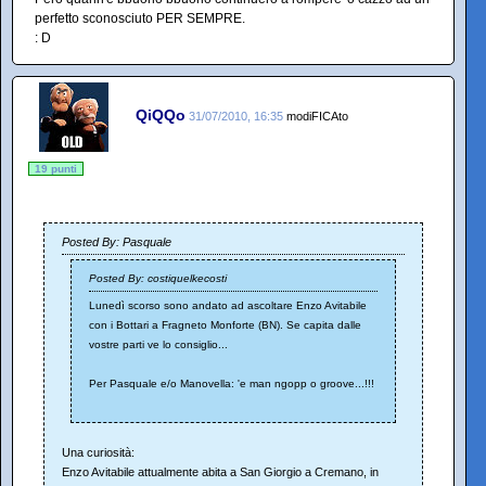
perfetto sconosciuto PER SEMPRE.
: D
QiQQo
31/07/2010, 16:35
modiFICAto
19 punti
Posted By: Pasquale
Posted By: costiquelkecosti
Lunedì scorso sono andato ad ascoltare Enzo Avitabile
con i Bottari a Fragneto Monforte (BN). Se capita dalle
vostre parti ve lo consiglio...
Per Pasquale e/o Manovella: 'e man ngopp o groove...!!!
Una curiosità:
Enzo Avitabile attualmente abita a San Giorgio a Cremano, in