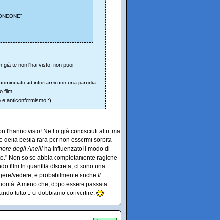
!11ONEONE"
già te non l'hai visto, non puoi
 cominciato ad intortarmi con una parodia
 film.
o e anticonformismo!:)
 l'hanno visto! Ne ho già conosciuti altri, ma
 della bestia rara per non essermi sorbita
gnore degli Anelli
ha influenzato il modo di
isto." Non so se abbia completamente ragione
do film in quantità discreta, ci sono una
leggere/vedere, e probabilmente anche
Il
riorità. A meno che, dopo essere passata
liando tutto e ci dobbiamo convertire.