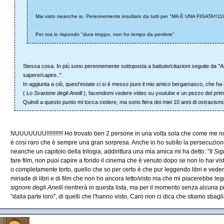
Mai visto neanche io. Perennemente insultato da tutti per "MA È UNA FIGATA!
Per ora io rispondo "dura troppo, non ho tempo da perdere"
Stessa cosa. In più sono perennemente sottoposta a battute/citazioni seguite da "Ah 
sapere/capire..".
In aggiunta a ciò, quest'estate ci si è messo pure il mio amico bergamasco, che ha
(
Lo Svarione degli Anelli
), facendomi vedere video su youtube e un pezzo del primo
Quindi a questo punto mi tocca cedere, ma sono fiera dei miei 10 anni di ostracism
NUUUUUUU!!!!!!!!!!! Ho trovato ben 2 persone in una volta sola che come me non
è così raro che è sempre una gran sorpresa. Anche io ho subíto la persecuzione
neanche un capitolo della trilogia, addirittura una mia amica mi ha detto: "
Il Si
fare film, non puoi capire a fondo il cinema che è venuto dopo se non lo hai v
o completamente torto, quello che so per certo è che pur leggendo libri e veden
miriade di libri e di film che non ho ancora letto/visto ma che mi piacerebbe 
signore degli Anelli
rientrerà in questa lista, ma per il momento senza alcuna p
"dalla parte loro", di quelli che l'hanno visto, Caro non ci dica che stiamo sbag