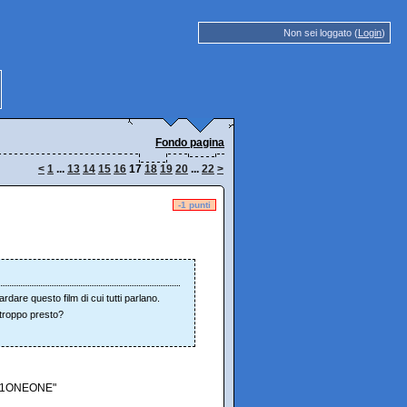
Non sei loggato (
Login
)
Fondo pagina
<
1
...
13
14
15
16
17
18
19
20
...
22
>
-1 punti
dare questo film di cui tutti parlano.
a troppo presto?
!!11ONEONE"