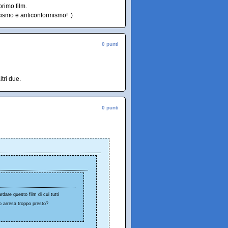
rimo film.
cismo e anticonformismo! :)
0 punti
ltri due.
0 punti
dare questo film di cui tutti
no arresa troppo presto?