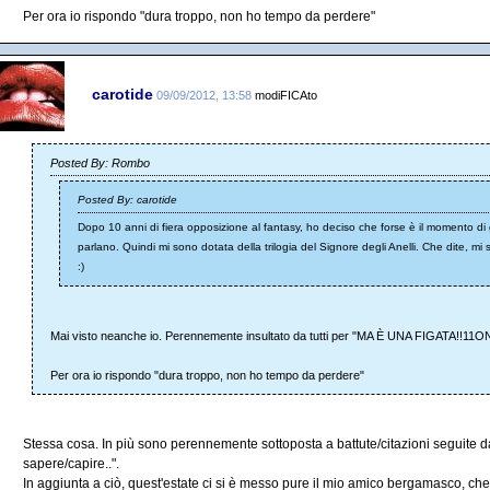
Per ora io rispondo "dura troppo, non ho tempo da perdere"
carotide
09/09/2012, 13:58
modiFICAto
Posted By: Rombo
Posted By: carotide
Dopo 10 anni di fiera opposizione al fantasy, ho deciso che forse è il momento di g
parlano. Quindi mi sono dotata della trilogia del Signore degli Anelli. Che dite, m
:)
Mai visto neanche io. Perennemente insultato da tutti per "MA È UNA FIGATA!!1
Per ora io rispondo "dura troppo, non ho tempo da perdere"
Stessa cosa. In più sono perennemente sottoposta a battute/citazioni seguite da 
sapere/capire..".
In aggiunta a ciò, quest'estate ci si è messo pure il mio amico bergamasco, ch