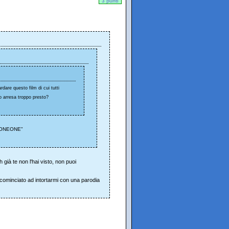
3 punti
dare questo film di cui tutti
no arresa troppo presto?
!11ONEONE"
già te non l'hai visto, non puoi
 cominciato ad intortarmi con una parodia