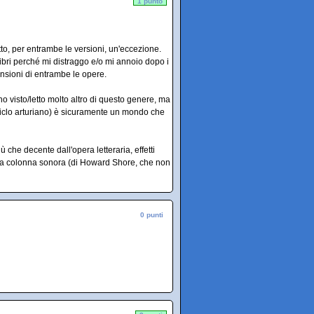
1 punto
tto, per entrambe le versioni, un'eccezione.
libri perché mi distraggo e/o mi annoio dopo i
ensioni di entrambe le opere.
ho visto/letto molto altro di questo genere, ma
ciclo arturiano) è sicuramente un mondo che
che decente dall'opera letteraria, effetti
ida colonna sonora (di Howard Shore, che non
0 punti