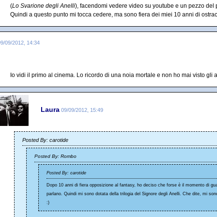
(
Lo Svarione degli Anelli
), facendomi vedere video su youtube e un pezzo del p
Quindi a questo punto mi tocca cedere, ma sono fiera dei miei 10 anni di ostra
09/09/2012, 14:34
Io vidi il primo al cinema. Lo ricordo di una noia mortale e non ho mai visto gli a
Laura
09/09/2012, 15:49
Posted By: carotide
Posted By: Rombo
Posted By: carotide
Dopo 10 anni di fiera opposizione al fantasy, ho deciso che forse è il momento di guar
parlano. Quindi mi sono dotata della trilogia del Signore degli Anelli. Che dite, mi so
:)