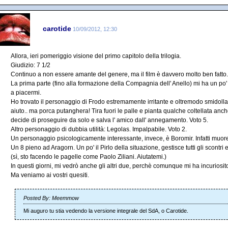
carotide
10/09/2012, 12:30
Allora, ieri pomeriggio visione del primo capitolo della trilogia.
Giudizio: 7 1/2
Continuo a non essere amante del genere, ma il film è davvero molto ben fatto.
La prima parte (fino alla formazione della Compagnia dell' Anello) mi ha un po'
a piacermi.
Ho trovato il personaggio di Frodo estremamente irritante e oltremodo smidolla
aiuto.. ma porca putanghera! Tira fuori le palle e pianta qualche coltellata anche
decide di proseguire da solo e salva l' amico dall' annegamento. Voto 5.
Altro personaggio di dubbia utilità: Legolas. Impalpabile. Voto 2.
Un personaggio psicologicamente interessante, invece, è Boromir. Infatti muore
Un 8 pieno ad Aragorn. Un po' il Pirlo della situazione, gestisce tutti gli scontri 
(sì, sto facendo le pagelle come Paolo Ziliani. Aiutatemi.)
In questi giorni, mi vedrò anche gli altri due, perchè comunque mi ha incuriosito
Ma veniamo ai vostri quesiti.
Posted By: Meemmow
Mi auguro tu stia vedendo la versione integrale del SdA, o Carotide.