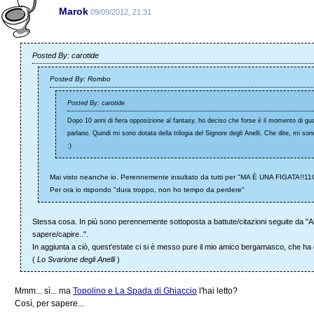
Marok
09/09/2012, 21:31
Posted By: carotide
Posted By: Rombo
Posted By: carotide
Dopo 10 anni di fiera opposizione al fantasy, ho deciso che forse è il momento di guar
parlano. Quindi mi sono dotata della trilogia del Signore degli Anelli. Che dite, mi so
:)
Mai visto neanche io. Perennemente insultato da tutti per "MA È UNA FIGATA!
Per ora io rispondo "dura troppo, non ho tempo da perdere"
Stessa cosa. In più sono perennemente sottoposta a battute/citazioni seguite da "Ah 
sapere/capire..".
In aggiunta a ciò, quest'estate ci si è messo pure il mio amico bergamasco, che ha
(
Lo Svarione degli Anelli
)
Mmm... sì... ma
Topolino e La Spada di Ghiaccio
l'hai letto?
Così, per sapere...