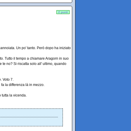
2 punti
 annoiata. Un po' tanto. Però dopo ha iniziato
to. Tutto il tempo a chiamare Aragorn in suo
 te no? Si riscatta solo all' ultimo, quando
. Voto 7.
e fa la differenza là in mezzo.
 tutta la vicenda.