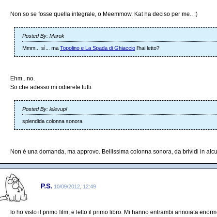
Non so se fosse quella integrale, o Meemmow. Kat ha deciso per me.. :)
Posted By: Marok
Mmm... sì... ma
Topolino e La Spada di Ghiaccio
l'hai letto?
Ehm.. no.
So che adesso mi odierete tutti.
Posted By: lelevup!
splendida colonna sonora
Non è una domanda, ma approvo. Bellissima colonna sonora, da brividi in alc
P.S.
10/09/2012, 12:49
Io ho visto il primo film, e letto il primo libro. Mi hanno entrambi annoiata eno