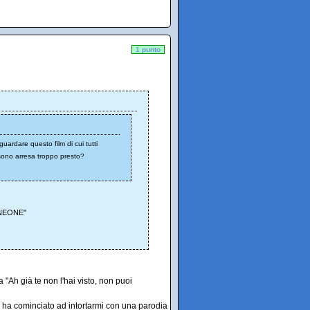
1 punto
uardare questo film di cui tutti
i sono arresa troppo presto?
1ONEONE"
"Ah già te non l'hai visto, non puoi
e ha cominciato ad intortarmi con una parodia