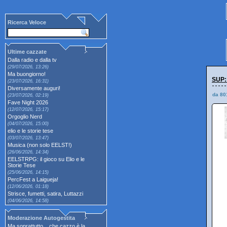
Ricerca Veloce
Ultime cazzate
Dalla radio e dalla tv
(29/07/2026, 13:26)
Ma buongiorno!
SUP:
(23/07/2026, 16:31)
Diversamente auguri!
da 80
(23/07/2026, 02:19)
Fave Night 2026
(12/07/2026, 15:17)
Orgoglio Nerd
(04/07/2026, 15:00)
elio e le storie tese
(03/07/2026, 13:47)
Musica (non solo EELST!)
(26/06/2026, 14:34)
EELSTRPG: il gioco su Elio e le
Storie Tese
(25/06/2026, 14:15)
PercFest a Laigueja!
(12/06/2026, 01:18)
Strisce, fumetti, satira, Luttazzi
(04/06/2026, 14:58)
Moderazione Autogestita
Ma soprattutto... che cazzo è la