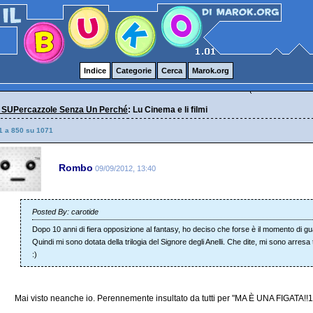
Indice
Categorie
Cerca
Marok.org
 SUPercazzole Senza Un Perché
: Lu Cinema e li filmi
1 a 850 su 1071
Rombo
09/09/2012, 13:40
Posted By: carotide
Dopo 10 anni di fiera opposizione al fantasy, ho deciso che forse è il momento di guar
Quindi mi sono dotata della trilogia del Signore degli Anelli. Che dite, mi sono arres
:)
Mai visto neanche io. Perennemente insultato da tutti per "MA È UNA FIGATA