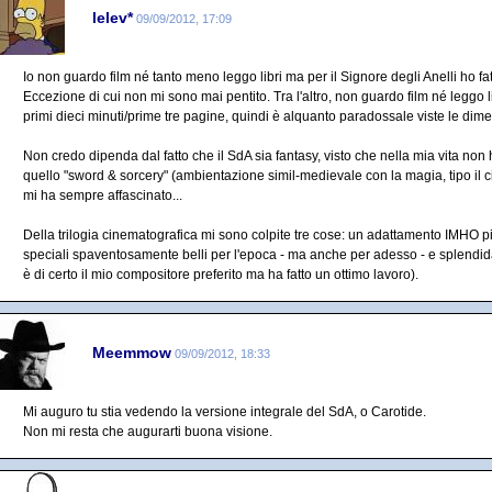
lelev*
09/09/2012, 17:09
Io non guardo film né tanto meno leggo libri ma per il Signore degli Anelli ho fa
Eccezione di cui non mi sono mai pentito. Tra l'altro, non guardo film né leggo 
primi dieci minuti/prime tre pagine, quindi è alquanto paradossale viste le dim
Non credo dipenda dal fatto che il SdA sia fantasy, visto che nella mia vita non 
quello "sword & sorcery" (ambientazione simil-medievale con la magia, tipo il 
mi ha sempre affascinato...
Della trilogia cinematografica mi sono colpite tre cose: un adattamento IMHO più 
speciali spaventosamente belli per l'epoca - ma anche per adesso - e splend
è di certo il mio compositore preferito ma ha fatto un ottimo lavoro).
Meemmow
09/09/2012, 18:33
Mi auguro tu stia vedendo la versione integrale del SdA, o Carotide.
Non mi resta che augurarti buona visione.