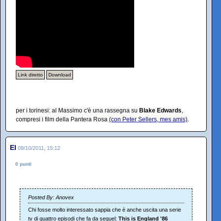
Link diretto
Download
per i torinesi: al Massimo c'è una rassegna su
Blake Edwards
,
compresi i film della Pantera Rosa
(con Peter Sellers, mes amis)
.
El
09/10/2011, 15:12
0 punti
Posted By: Anovex
Chi fosse molto interessato sappia che è anche uscita una serie
tv di quattro episodi che fa da sequel:
This is England '86