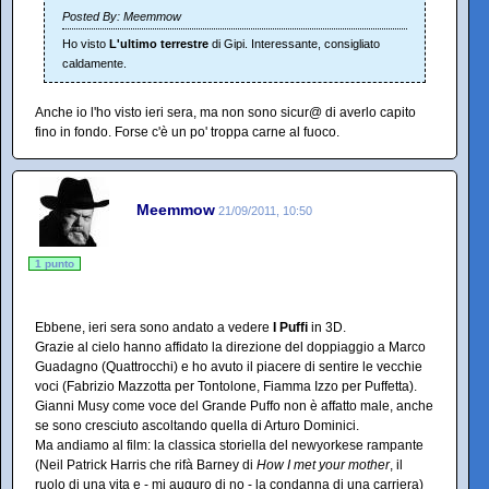
Posted By: Meemmow
Ho visto
L'ultimo terrestre
di Gipi. Interessante, consigliato
caldamente.
Anche io l'ho visto ieri sera, ma non sono sicur@ di averlo capito
fino in fondo. Forse c'è un po' troppa carne al fuoco.
Meemmow
21/09/2011, 10:50
1 punto
Ebbene, ieri sera sono andato a vedere
I Puffi
in 3D.
Grazie al cielo hanno affidato la direzione del doppiaggio a Marco
Guadagno (Quattrocchi) e ho avuto il piacere di sentire le vecchie
voci (Fabrizio Mazzotta per Tontolone, Fiamma Izzo per Puffetta).
Gianni Musy come voce del Grande Puffo non è affatto male, anche
se sono cresciuto ascoltando quella di Arturo Dominici.
Ma andiamo al film: la classica storiella del newyorkese rampante
(Neil Patrick Harris che rifà Barney di
How I met your mother
, il
ruolo di una vita e - mi auguro di no - la condanna di una carriera)