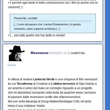
+1 perché ogni tanto è bello commuoversi con i film (e anche con le
canzoni!) :)
Posted By: carotide
[...] sono del parere che i cartoni Dreamworks, in questo
momento, siano superiori ai Disney [...]
+1... per tutto quello che hai detto in merito!
Meemmow
07/09/2011, 01:42
modiFICAto
0 punti
In attesa di vedere
Lanterna Verde
e una cinquina di film veneziani
tra cui
Terraferma
di Crialese e
L'ultimo terrestre
di Gipi chiedo a
voi amiche e amici del buko un consiglio riguardo a un progetto
che mi sta(rebbe) ronzando nella testa da qualche mese: pensavo
di passare dalle recensioni scritte alle videorecensioni.
Ma non sulla falsariga di Doug Walker/Nostalgia Critic nè tanto
meno il suo imitatore Yotobi.