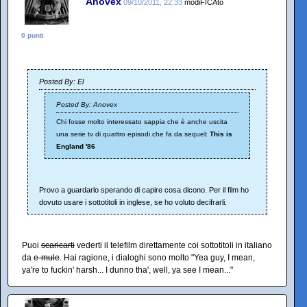
Anovex
09/10/2011, 22:33
modiFICAto
0 punti
Posted By: El
Posted By: Anovex
Chi fosse molto interessato sappia che è anche uscita
una serie tv di quattro episodi che fa da sequel:
This is
England '86
Provo a guardarlo sperando di capire cosa dicono. Per il film ho
dovuto usare i sottotitoli in inglese, se ho voluto decifrarli.
Puoi
scaricarti
vederti il telefilm direttamente coi sottotitoli in italiano
da
e-mule
. Hai ragione, i dialoghi sono molto "Yea guy, I mean,
ya're to fuckin' harsh... I dunno tha', well, ya see I mean..."