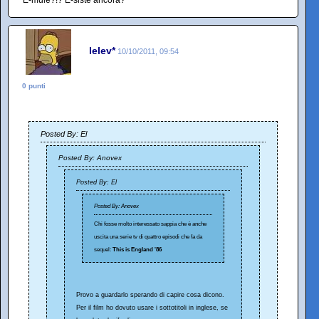
E-mule?!? E-siste ancora?
lelev*
10/10/2011, 09:54
0 punti
Posted By: El
Posted By: Anovex
Posted By: El
Posted By: Anovex
Chi fosse molto interessato sappia che è anche
uscita una serie tv di quattro episodi che fa da
sequel:
This is England '86
Provo a guardarlo sperando di capire cosa dicono.
Per il film ho dovuto usare i sottotitoli in inglese, se