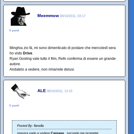
Meemmow
08/10/2011, 03:17
0 punti
Minghia zio fà, mi sono dimenticato di postare che mercoledì sera
ho visto
Drive
.
Ryan Gosling vale tutto il film, Refn conferma di essere un grande
autore.
Andatelo a vedere, non rimarrete delusi.
ALE
08/10/2011, 13:15
0 punti
Posted By: flanella
stasera vado a vedere
Carnage
. secondo me promette