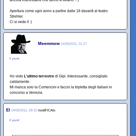
ancora interessanti che fanno a Milano"! :)
Apertura come ogni anno a partire dalle 18 davanti al teatro
Strehler.
Ci si vede lì :)
Meemmow
14/09/2011, 01:27
0 punti
Ho visto
L'ultimo terrestre
di Gipi. Interessante, consigliato
caldamente.
Mi manca solo la Comencini e faccio la tripletta degli italiani in
concorso a Venezia.
El
14/09/2011, 09:32
modiFICAto
0 punti