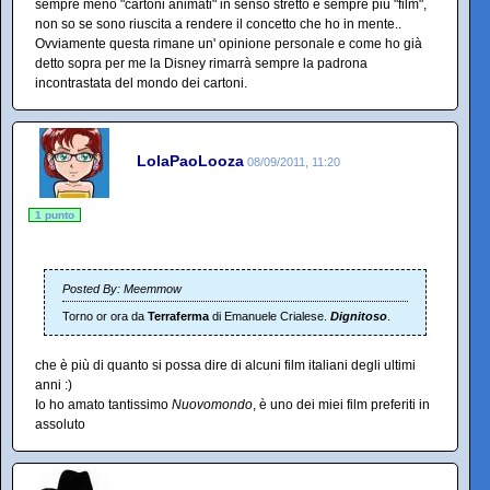
sempre meno "cartoni animati" in senso stretto e sempre più "film",
non so se sono riuscita a rendere il concetto che ho in mente..
Ovviamente questa rimane un' opinione personale e come ho già
detto sopra per me la Disney rimarrà sempre la padrona
incontrastata del mondo dei cartoni.
LolaPaoLooza
08/09/2011, 11:20
1 punto
Posted By: Meemmow
Torno or ora da
Terraferma
di Emanuele Crialese.
Dignitoso
.
che è più di quanto si possa dire di alcuni film italiani degli ultimi
anni :)
Io ho amato tantissimo
Nuovomondo
, è uno dei miei film preferiti in
assoluto