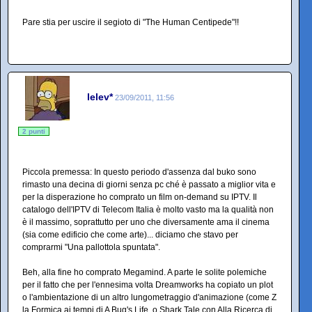
Pare stia per uscire il segioto di "The Human Centipede"!!
lelev*
23/09/2011, 11:56
2 punti
Piccola premessa: In questo periodo d'assenza dal buko sono
rimasto una decina di giorni senza pc ché è passato a miglior vita e
per la disperazione ho comprato un film on-demand su IPTV. Il
catalogo dell'IPTV di Telecom Italia è molto vasto ma la qualità non
è il massimo, soprattutto per uno che diversamente ama il cinema
(sia come edificio che come arte)... diciamo che stavo per
comprarmi "Una pallottola spuntata".
Beh, alla fine ho comprato Megamind. A parte le solite polemiche
per il fatto che per l'ennesima volta Dreamworks ha copiato un plot
o l'ambientazione di un altro lungometraggio d'animazione (come Z
la Formica ai tempi di A Bug's Life, o Shark Tale con Alla Ricerca di