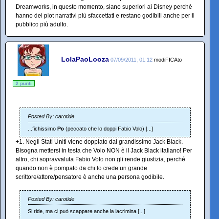
Dreamworks, in questo momento, siano superiori ai Disney perchè
hanno dei plot narrativi più sfaccettati e restano godibili anche per il
pubblico più adulto.
LolaPaoLooza
07/09/2011, 01:12
modiFICAto
2 punti
Posted By: carotide
...fichissimo
Po
(peccato che lo doppi Fabio Volo) [...]
+1. Negli Stati Uniti viene doppiato dal grandissimo Jack Black.
Bisogna mettersi in testa che Volo NON è il Jack Black italiano! Per
altro, chi sopravvaluta Fabio Volo non gli rende giustizia, perché
quando non è pompato da chi lo crede un grande
scrittore/attore/pensatore è anche una persona godibile.
Posted By: carotide
Si ride, ma ci può scappare anche la lacrimina [...]