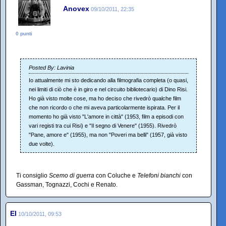
Anovex
09/10/2011, 22:35
0 punti
Posted By: Lavinia
Io attualmente mi sto dedicando alla filmografia completa (o quasi,
nei limiti di ciò che è in giro e nel circuito bibliotecario) di Dino Risi.
Ho già visto molte cose, ma ho deciso che rivedrò qualche film
che non ricordo o che mi aveva particolarmente ispirata. Per il
momento ho già visto "L'amore in città" (1953, film a episodi con
vari registi tra cui Risi) e "Il segno di Venere" (1955). Rivedrò
"Pane, amore e" (1955), ma non "Poveri ma belli" (1957, già visto
due volte).
Ti consiglio
Scemo di guerra
con Coluche e
Telefoni bianchi
con
Gassman, Tognazzi, Cochi e Renato.
El
10/10/2011, 09:53