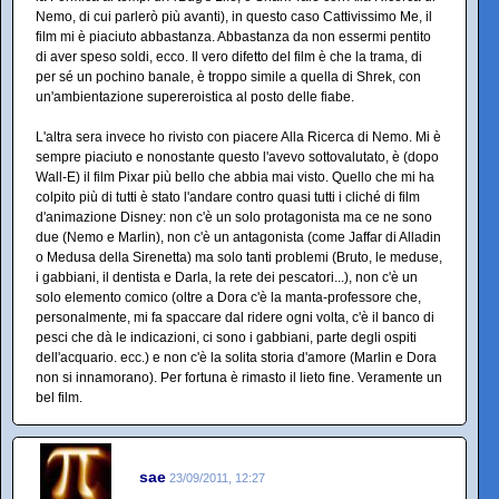
Nemo, di cui parlerò più avanti), in questo caso Cattivissimo Me, il
film mi è piaciuto abbastanza. Abbastanza da non essermi pentito
di aver speso soldi, ecco. Il vero difetto del film è che la trama, di
per sé un pochino banale, è troppo simile a quella di Shrek, con
un'ambientazione supereroistica al posto delle fiabe.
L'altra sera invece ho rivisto con piacere Alla Ricerca di Nemo. Mi è
sempre piaciuto e nonostante questo l'avevo sottovalutato, è (dopo
Wall-E) il film Pixar più bello che abbia mai visto. Quello che mi ha
colpito più di tutti è stato l'andare contro quasi tutti i cliché di film
d'animazione Disney: non c'è un solo protagonista ma ce ne sono
due (Nemo e Marlin), non c'è un antagonista (come Jaffar di Alladin
o Medusa della Sirenetta) ma solo tanti problemi (Bruto, le meduse,
i gabbiani, il dentista e Darla, la rete dei pescatori...), non c'è un
solo elemento comico (oltre a Dora c'è la manta-professore che,
personalmente, mi fa spaccare dal ridere ogni volta, c'è il banco di
pesci che dà le indicazioni, ci sono i gabbiani, parte degli ospiti
dell'acquario. ecc.) e non c'è la solita storia d'amore (Marlin e Dora
non si innamorano). Per fortuna è rimasto il lieto fine. Veramente un
bel film.
sae
23/09/2011, 12:27