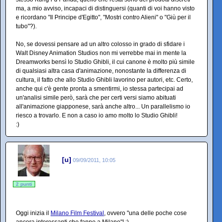
ma, a mio avviso, incapaci di distinguersi (quanti di voi hanno visto
e ricordano "Il Principe d'Egitto", "Mostri contro Alieni" o "Giù per il
tubo"?).
No, se dovessi pensare ad un altro colosso in grado di sfidare i
Walt Disney Animation Studios non mi verrebbe mai in mente la
Dreamworks bensì lo Studio Ghibli, il cui canone è molto più simile
di qualsiasi altra casa d'animazione, nonostante la differenza di
cultura, il fatto che allo Studio Ghibli lavorino per autori, etc. Certo,
anche qui c'è gente pronta a smentirmi, io stessa partecipai ad
un'analisi simile però, sarà che per certi versi siamo abituati
all'animazione giapponese, sarà anche altro... Un parallelismo io
riesco a trovarlo. E non a caso io amo molto lo Studio Ghibli!
:)
[u]
09/09/2011, 10:05
2 punti
Oggi inizia il
Milano Film Festival
, ovvero "una delle poche cose