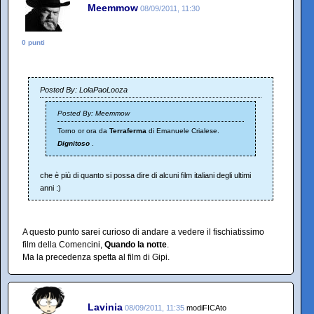
Meemmow
08/09/2011, 11:30
0 punti
Posted By: LolaPaoLooza
Posted By: Meemmow
Torno or ora da
Terraferma
di Emanuele Crialese.
Dignitoso
.
che è più di quanto si possa dire di alcuni film italiani degli ultimi
anni :)
A questo punto sarei curioso di andare a vedere il fischiatissimo
film della Comencini,
Quando la notte
.
Ma la precedenza spetta al film di Gipi.
Lavinia
08/09/2011, 11:35
modiFICAto