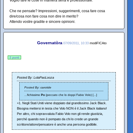
Voglio fare le cose in maniera seria e professionale.
Che ne pensate? Impressioni, suggerimenti, cosa fare cosa
dire/cosa non fare cosa non dire in merito?
Attendo vostre gradite e sincere opinioni.
Governatòra
07/09/2011, 10:33
modiFICAto
2 punti
Posted By: LolaPaoLooza
Posted By: carotide
...fichissimo
Po
(peccato che lo doppi Fabio Volo) [...]
+1. Negli Stati Uniti viene doppiato dal grandissimo Jack Black.
Bisogna mettersi in testa che Volo NON è il Jack Black italiano!
Per altro, chi sopravvaluta Fabio Volo non gli rende giustizia,
perché quando non è pompato da chi lo crede un grande
scrittore/attore/pensatore è anche una persona godibile.