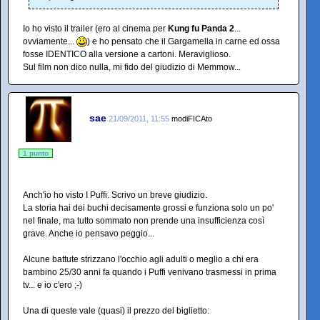
Io ho visto il trailer (ero al cinema per
Kung fu Panda 2
...
ovviamente...
) e ho pensato che il Gargamella in carne ed ossa
fosse IDENTICO alla versione a cartoni. Meraviglioso.
Sul film non dico nulla, mi fido del giudizio di Memmow...
sae
21/09/2011, 11:55
modiFICAto
1 punto
Anch'io ho visto I Puffi. Scrivo un breve giudizio.
La storia hai dei buchi decisamente grossi e funziona solo un po'
nel finale, ma tutto sommato non prende una insufficienza così
grave. Anche io pensavo peggio...
Alcune battute strizzano l'occhio agli adulti o meglio a chi era
bambino 25/30 anni fa quando i Puffi venivano trasmessi in prima
tv... e io c'ero ;-)
Una di queste vale (quasi) il prezzo del biglietto: