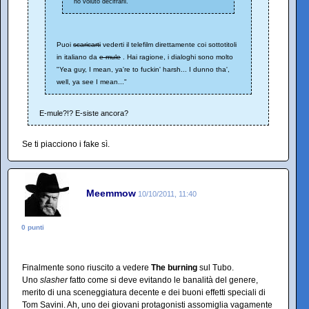
ho voluto decifrarli.
Puoi
scaricarti
vederti il telefilm direttamente coi sottotitoli
in italiano da
e-mule
. Hai ragione, i dialoghi sono molto
"Yea guy, I mean, ya're to fuckin' harsh... I dunno tha',
well, ya see I mean..."
E-mule?!? E-siste ancora?
Se ti piacciono i fake sì.
Meemmow
10/10/2011, 11:40
0 punti
Finalmente sono riuscito a vedere
The burning
sul Tubo.
Uno
slasher
fatto come si deve evitando le banalità del genere,
merito di una sceneggiatura decente e dei buoni effetti speciali di
Tom Savini. Ah, uno dei giovani protagonisti assomiglia vagamente