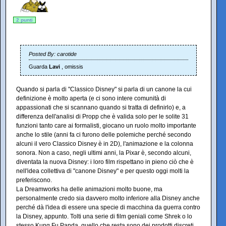
2 punti
Posted By: carotide
Guarda
Lavi
, omissis
Quando si parla di "Classico Disney" si parla di un canone la cui
definizione è molto aperta (e ci sono intere comunità di
appassionati che si scannano quando si tratta di definirlo) e, a
differenza dell'analisi di Propp che è valida solo per le solite 31
funzioni tanto care ai formalisti, giocano un ruolo molto importante
anche lo stile (anni fa ci furono delle polemiche perché secondo
alcuni il vero Classico Disney è in 2D), l'animazione e la colonna
sonora. Non a caso, negli ultimi anni, la Pixar è, secondo alcuni,
diventata la nuova Disney: i loro film rispettano in pieno ciò che è
nell'idea collettiva di "canone Disney" e per questo oggi molti la
preferiscono.
La Dreamworks ha delle animazioni molto buone, ma
personalmente credo sia davvero molto inferiore alla Disney anche
perché dà l'idea di essere una specie di macchina da guerra contro
la Disney, appunto. Tolti una serie di film geniali come Shrek o lo
stesso Kung Fu Panda, quello che resta sono dei prodotti discreti