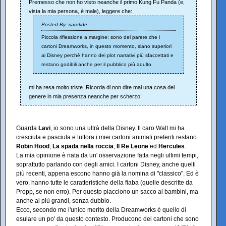
Premesso che non ho visto neanche il primo Kung Fu Panda (e,
vista la mia persona, è male), leggere che:
Posted By: carotide
Piccola riflessione a margine: sono del parere che i
cartoni Dreamworks, in questo momento, siano superiori
ai Disney perchè hanno dei plot narrativi più sfaccettati e
restano godibili anche per il pubblico più adulto.
mi ha resa molto triste. Ricorda di non dire mai una cosa del
genere in mia presenza neanche per scherzo!
Guarda
Lavi
, io sono una ultrà della Disney. Il caro Walt mi ha
cresciuta e pasciuta e tuttora i miei cartoni animati preferiti restano
Robin Hood
,
La spada nella roccia
,
Il Re Leone
ed
Hercules
.
La mia opinione è nata da un' osservazione fatta negli ultimi tempi,
soprattutto parlando con degli amici. I cartoni Disney, anche quelli
più recenti, appena escono hanno già la nomina di "classico". Ed è
vero, hanno tutte le caratteristiche della fiaba (quelle descritte da
Propp, se non erro). Per questo piacciono un sacco ai bambini, ma
anche ai più grandi, senza dubbio.
Ecco, secondo me l'unico merito della Dreamworks è quello di
esulare un po' da questo contesto. Producono dei cartoni che sono