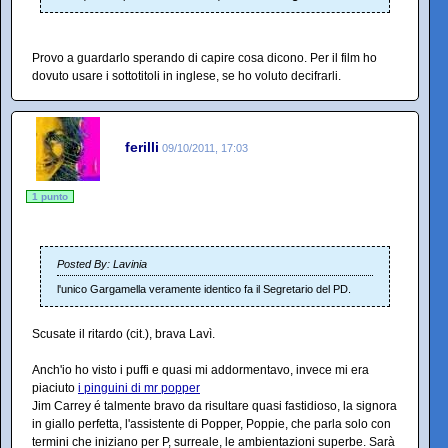
Provo a guardarlo sperando di capire cosa dicono. Per il film ho
dovuto usare i sottotitoli in inglese, se ho voluto decifrarli.
ferilli
09/10/2011, 17:03
1 punto
Posted By: Lavinia
l'unico Gargamella veramente identico fa il Segretario del PD.
Scusate il ritardo (cit.), brava Lavì.
Anch'io ho visto i puffi e quasi mi addormentavo, invece mi era
piaciuto
i pinguini di mr popper
Jim Carrey é talmente bravo da risultare quasi fastidioso, la signora
in giallo perfetta, l'assistente di Popper, Poppie, che parla solo con
termini che iniziano per P, surreale, le ambientazioni superbe. Sarà