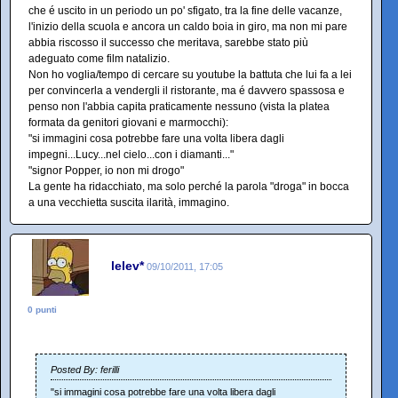
che é uscito in un periodo un po' sfigato, tra la fine delle vacanze,
l'inizio della scuola e ancora un caldo boia in giro, ma non mi pare
abbia riscosso il successo che meritava, sarebbe stato più
adeguato come film natalizio.
Non ho voglia/tempo di cercare su youtube la battuta che lui fa a lei
per convincerla a vendergli il ristorante, ma é davvero spassosa e
penso non l'abbia capita praticamente nessuno (vista la platea
formata da genitori giovani e marmocchi):
"si immagini cosa potrebbe fare una volta libera dagli
impegni...Lucy...nel cielo...con i diamanti..."
"signor Popper, io non mi drogo"
La gente ha ridacchiato, ma solo perché la parola "droga" in bocca
a una vecchietta suscita ilarità, immagino.
lelev*
09/10/2011, 17:05
0 punti
Posted By: ferilli
"si immagini cosa potrebbe fare una volta libera dagli