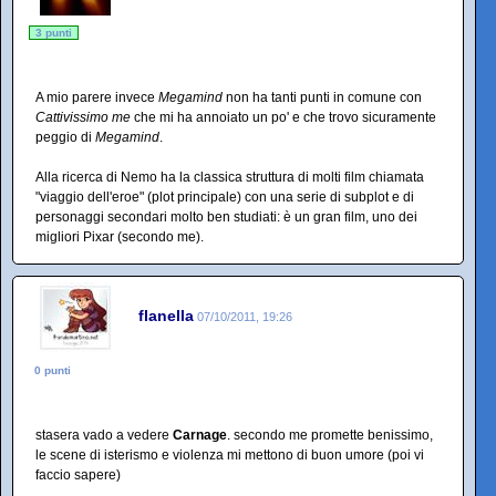
3 punti
A mio parere invece
Megamind
non ha tanti punti in comune con
Cattivissimo me
che mi ha annoiato un po' e che trovo sicuramente
peggio di
Megamind
.
Alla ricerca di Nemo ha la classica struttura di molti film chiamata
"viaggio dell'eroe" (plot principale) con una serie di subplot e di
personaggi secondari molto ben studiati: è un gran film, uno dei
migliori Pixar (secondo me).
flanella
07/10/2011, 19:26
0 punti
stasera vado a vedere
Carnage
. secondo me promette benissimo,
le scene di isterismo e violenza mi mettono di buon umore (poi vi
faccio sapere)