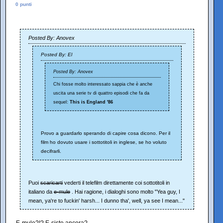
0 punti
Posted By: Anovex
Posted By: El
Posted By: Anovex
Chi fosse molto interessato sappia che è anche
uscita una serie tv di quattro episodi che fa da
sequel:
This is England '86
Provo a guardarlo sperando di capire cosa dicono. Per il
film ho dovuto usare i sottotitoli in inglese, se ho voluto
decifrarli.
Puoi
scaricarti
vederti il telefilm direttamente coi sottotitoli in
italiano da
e-mule
. Hai ragione, i dialoghi sono molto "Yea guy, I
mean, ya're to fuckin' harsh... I dunno tha', well, ya see I mean..."