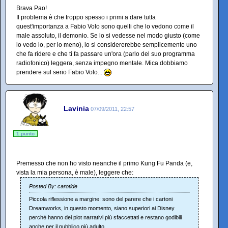
Brava Pao!
Il problema è che troppo spesso i primi a dare tutta
quest'importanza a Fabio Volo sono quelli che lo vedono come il
male assoluto, il demonio. Se lo si vedesse nel modo giusto (come
lo vedo io, per lo meno), lo si considererebbe semplicemente uno
che fa ridere e che ti fa passare un'ora (parlo del suo programma
radiofonico) leggera, senza impegno mentale. Mica dobbiamo
prendere sul serio Fabio Volo...
Lavinia
07/09/2011, 22:57
1 punto
Premesso che non ho visto neanche il primo Kung Fu Panda (e,
vista la mia persona, è male), leggere che:
Posted By: carotide
Piccola riflessione a margine: sono del parere che i cartoni
Dreamworks, in questo momento, siano superiori ai Disney
perchè hanno dei plot narrativi più sfaccettati e restano godibili
anche per il pubblico più adulto.