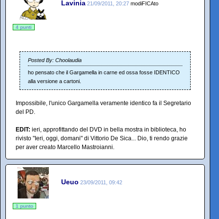
Lavinia
21/09/2011, 20:27
modiFICAto
4 punti
Posted By: Choolaudia
ho pensato che il Gargamella in carne ed ossa fosse IDENTICO
alla versione a cartoni.
Impossibile, l'unico Gargamella veramente identico fa il Segretario
del PD.
EDIT:
ieri, approfittando del DVD in bella mostra in biblioteca, ho
rivisto "Ieri, oggi, domani" di Vittorio De Sica... Dio, ti rendo grazie
per aver creato Marcello Mastroianni.
Ueuo
23/09/2011, 09:42
1 punto