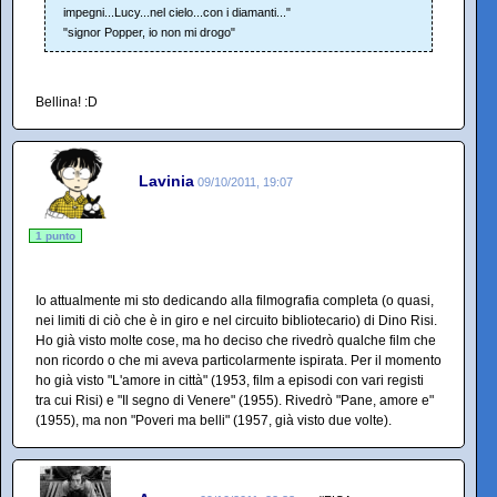
impegni...Lucy...nel cielo...con i diamanti..."
"signor Popper, io non mi drogo"
Bellina! :D
Lavinia
09/10/2011, 19:07
1 punto
Io attualmente mi sto dedicando alla filmografia completa (o quasi,
nei limiti di ciò che è in giro e nel circuito bibliotecario) di Dino Risi.
Ho già visto molte cose, ma ho deciso che rivedrò qualche film che
non ricordo o che mi aveva particolarmente ispirata. Per il momento
ho già visto "L'amore in città" (1953, film a episodi con vari registi
tra cui Risi) e "Il segno di Venere" (1955). Rivedrò "Pane, amore e"
(1955), ma non "Poveri ma belli" (1957, già visto due volte).