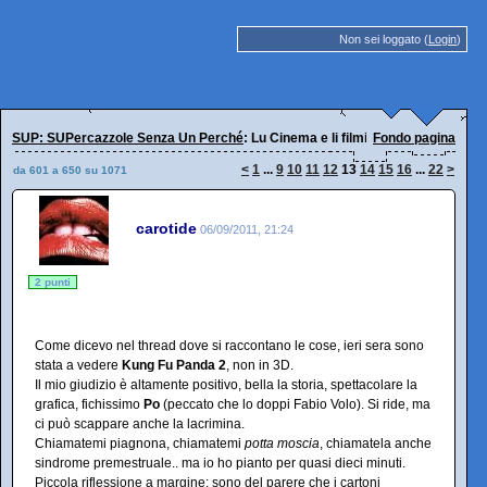
Non sei loggato (
Login
)
SUP: SUPercazzole Senza Un Perché
: Lu Cinema e li filmi
Fondo pagina
<
1
...
9
10
11
12
13
14
15
16
...
22
>
da 601 a 650 su 1071
carotide
06/09/2011, 21:24
2 punti
Come dicevo nel thread dove si raccontano le cose, ieri sera sono
stata a vedere
Kung Fu Panda 2
, non in 3D.
Il mio giudizio è altamente positivo, bella la storia, spettacolare la
grafica, fichissimo
Po
(peccato che lo doppi Fabio Volo). Si ride, ma
ci può scappare anche la lacrimina.
Chiamatemi piagnona, chiamatemi
potta moscia
, chiamatela anche
sindrome premestruale.. ma io ho pianto per quasi dieci minuti.
Piccola riflessione a margine: sono del parere che i cartoni