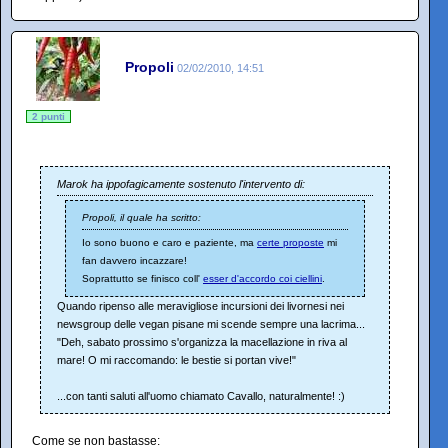
Propoli
02/02/2010, 14:51
2 punti
Marok ha ippofagicamente sostenuto l'intervento di:
Propoli, il quale ha scritto:
Io sono buono e caro e paziente, ma
certe proposte
mi
fan davvero incazzare!
Soprattutto se finisco coll'
esser d'accordo coi ciellini
.
Quando ripenso alle meravigliose incursioni dei livornesi nei
newsgroup delle vegan pisane mi scende sempre una lacrima...
"Deh, sabato prossimo s'organizza la macellazione in riva al
mare! O mi raccomando: le bestie si portan vive!"
...con tanti saluti all'uomo chiamato Cavallo, naturalmente! :)
Come se non bastasse: