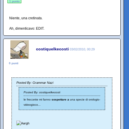
1 punto
Niente, una cretinata.
Ah, dimenticavo: EDIT.
costiquelkecosti
03/02/2010, 00:29
0 punti
Posted By: Grammar Nazi
Posted By: costiquelkecosti
le freccette mi fanno
sospettare a
una specie di orologio-
videogioco...