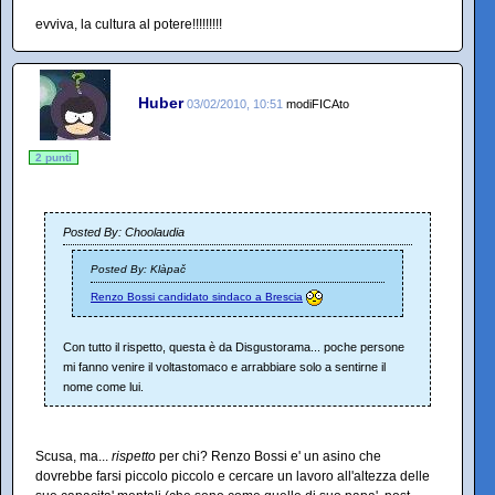
evviva, la cultura al potere!!!!!!!!!
Huber
03/02/2010, 10:51
modiFICAto
2 punti
Posted By: Choolaudia
Posted By: Klàpač
Renzo Bossi candidato sindaco a Brescia
Con tutto il rispetto, questa è da Disgustorama... poche persone
mi fanno venire il voltastomaco e arrabbiare solo a sentirne il
nome come lui.
Scusa, ma...
rispetto
per chi? Renzo Bossi e' un asino che
dovrebbe farsi piccolo piccolo e cercare un lavoro all'altezza delle