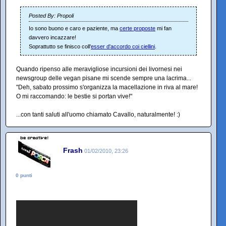
Posted By: Propoli
Io sono buono e caro e paziente, ma
certe proposte
mi fan
davvero incazzare!
Soprattutto se finisco coll'
esser d'accordo coi ciellini
.
Quando ripenso alle meravigliose incursioni dei livornesi nei
newsgroup delle vegan pisane mi scende sempre una lacrima...
"Deh, sabato prossimo s'organizza la macellazione in riva al mare!
O mi raccomando: le bestie si portan vive!"
...con tanti saluti all'uomo chiamato Cavallo, naturalmente! :)
Frash
01/02/2010, 23:26
0 punti