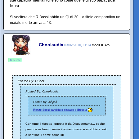
sue capacita' mentali (che sono come quelle di suo papa', post
ictus).
Si vocifera che R.Bossi abbia un QI di 30... a titolo comparativo un
maiale morto arriva a 43.
Choolaudia
03/02/2010, 11:14
modiFICAto
6 punti
Posted By: Huber
Posted By: Choolaudia
Posted By: Klàpač
Renzo Bossi candidato sindaco a Brescia
Con tutto il rispetto, questa è da Disgustorama... poche
persone mi fanno venire il voltastomaco e arrabbiare solo
a sentirne il nome come lui.