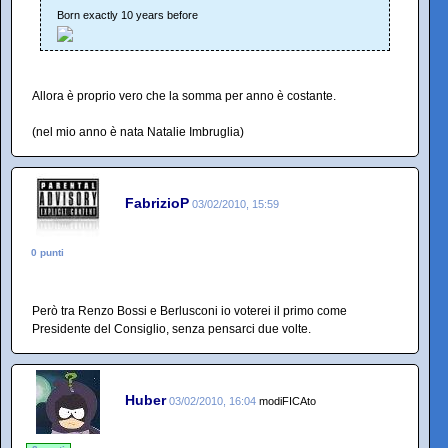
Born exactly 10 years before
Allora è proprio vero che la somma per anno è costante.
(nel mio anno è nata Natalie Imbruglia)
FabrizioP
03/02/2010, 15:59
0 punti
Però tra Renzo Bossi e Berlusconi io voterei il primo come
Presidente del Consiglio, senza pensarci due volte.
Huber
03/02/2010, 16:04
modiFICAto