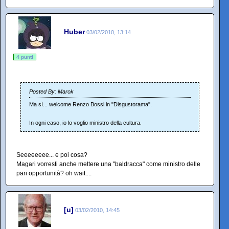
Huber
03/02/2010, 13:14
4 punti
Posted By: Marok
Ma sì... welcome Renzo Bossi in "Disgustorama".
In ogni caso, io lo voglio ministro della cultura.
Seeeeeeee... e poi cosa?
Magari vorresti anche mettere una "baldracca" come ministro delle
pari opportunità? oh wait....
[u]
03/02/2010, 14:45