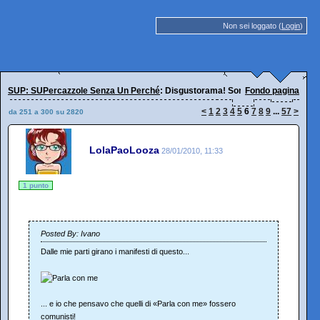
Non sei loggato (
Login
)
SUP: SUPercazzole Senza Un Perché
: Disgustorama! Sorridi, oggi è peggio.
Fondo pagina
<
1
2
3
4
5
6
7
8
9
...
57
>
da 251 a 300 su 2820
LolaPaoLooza
28/01/2010, 11:33
1 punto
Posted By: Ivano
Dalle mie parti girano i manifesti di questo...
... e io che pensavo che quelli di «Parla con me» fossero
comunisti!