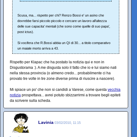
Scusa, ma...
rispetto
per chi? Renzo Bossi e' un asino che
dovrebbe farsi piccolo piccolo e cercare un lavoro all'altezza
delle sue capacita' mentali (che sono come quelle di suo papa',
post ictus).
Si vocifera che R.Bossi abbia un QI di 30... a titolo comparativo
un maiale morto arriva a 43.
Rispetto per Klapac che ha postato la notizia qui e non in
Disgustorama :). A me disgusta solo il fatto che io e lui siamo nati
nella stessa provincia (o almeno credo... probabilmente ci ha
provato tre volte in tre zone diverse prima di riuscire a nascere).
Mi spiace un po' che non si candidi a Varese, come questa
vecchia
notizia
prospettava... avrei potuto sbizzarrirmi a trovare begli epiteti
da scrivere sulla scheda.
Lavinia
03/02/2010, 11:15