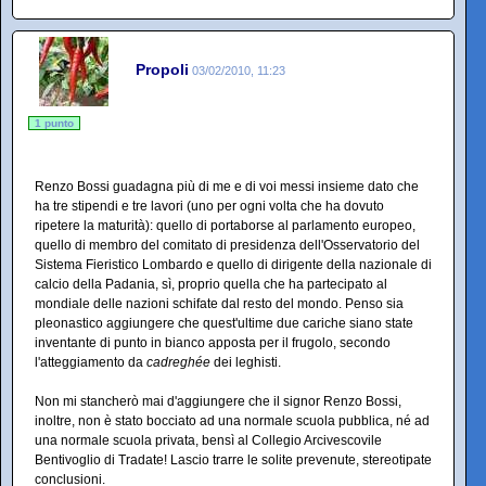
Propoli
03/02/2010, 11:23
1 punto
Renzo Bossi guadagna più di me e di voi messi insieme dato che
ha tre stipendi e tre lavori (uno per ogni volta che ha dovuto
ripetere la maturità): quello di portaborse al parlamento europeo,
quello di membro del comitato di presidenza dell'Osservatorio del
Sistema Fieristico Lombardo e quello di dirigente della nazionale di
calcio della Padania, sì, proprio quella che ha partecipato al
mondiale delle nazioni schifate dal resto del mondo. Penso sia
pleonastico aggiungere che quest'ultime due cariche siano state
inventante di punto in bianco apposta per il frugolo, secondo
l'atteggiamento da
cadreghée
dei leghisti.
Non mi stancherò mai d'aggiungere che il signor Renzo Bossi,
inoltre, non è stato bocciato ad una normale scuola pubblica, né ad
una normale scuola privata, bensì al Collegio Arcivescovile
Bentivoglio di Tradate! Lascio trarre le solite prevenute, stereotipate
conclusioni.