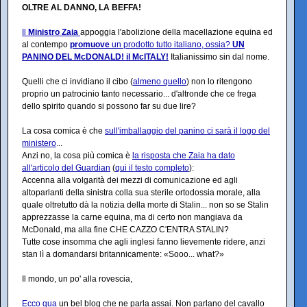
OLTRE AL DANNO, LA BEFFA!
Il
Ministro Zaia
appoggia l'abolizione della macellazione equina ed
al contempo
promuove
un prodotto tutto italiano, ossia?
UN
PANINO DEL McDONALD! il McITALY!
Italianissimo sin dal nome.
Quelli che ci invidiano il cibo (
almeno quello
) non lo ritengono
proprio un patrocinio tanto necessario... d'altronde che ce frega
dello spirito quando si possono far su due lire?
La cosa comica è che
sull'imballaggio del panino ci sarà il logo del
ministero
...
Anzi no, la cosa più comica è
la risposta che Zaia ha dato
all'articolo del Guardian
(
qui il testo completo
):
Accenna alla volgarità dei mezzi di comunicazione ed agli
altoparlanti della sinistra colla sua sterile ortodossia morale, alla
quale oltretutto dà la notizia della morte di Stalin... non so se Stalin
apprezzasse la carne equina, ma di certo non mangiava da
McDonald, ma alla fine CHE CAZZO C'ENTRA STALIN?
Tutte cose insomma che agli inglesi fanno lievemente ridere, anzi
stan lì a domandarsi britannicamente: «Sooo... what?»
Il mondo, un po' alla rovescia,
Ecco qua
un bel blog che ne parla assai. Non parlano del cavallo