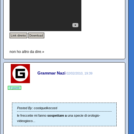
Link diretto
Download
non ho altro da dire.»
Grammar Nazi
02/02/2010, 19:39
3 punti
Posted By: costiquelkecosti
le freccette mi fanno
sospettare a
una specie di orologio-
videogioco...