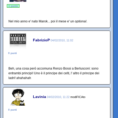
1 punto
Nel mio anno e' nato Marok... poi il mese e' un
optional
.
FabrizioP
04/02/2010, 11:02
0 punti
Beh, una cosa però accomuna Renzo Bossi a Berlusconi: sono
entrambi principi! Uno è il principe dei celti, l' altro il principe dei
ladri! ahahahah
Lavinia
04/02/2010, 11:22
modiFICAto
0 punti