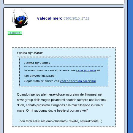
valecalimero
03/02/2010, 17:12
1 punto
Posted By: Marok
Posted By: Propoli
Io sono buono e caro e paziente, ma
certe proposte
mi
fan davvero incazzare!
Soprattutto se finisco coll'
esser d'accordo coi ciellini
.
Quando ripenso alle meravigliose incursioni dei livornesi nei
newsgroup delle vegan pisane mi scende sempre una lacrima...
"Deh, sabato prossimo s'organizza la macellazione in riva al
mare! O mi raccomando: le bestie si portan vive!"
...con tanti saluti all'uomo chiamato Cavallo, naturalmente! :)