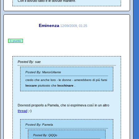
Con il dovuto tatto e le dovute maniere.
Eminenza
12/09/2009, 01:25
1 punto
Posted By: sae
Posted By: MarcoUrlante
credo che anche loro - le donne - amerebbero di più farsi
leccare
piuttosto che
lecchinare
.
Dovresti proporlo a Pamela, che si esprimeva così in un altro
thread
;-)
Posted By: Pamela
Posted By: QiQQo