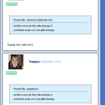
1 punto
Posted By: spetusozz@gmail.com
un'altra cosa da fare alla pheega è
sostituirla asap con una
più
pheega
Il jpeg non vale (cit.)
frappa
10/09/2009, 10:03
3 punti
Posted By: sgaplazzo
un'altra cosa da fare alla pheega è
sostituirla asap con una
più
pheega