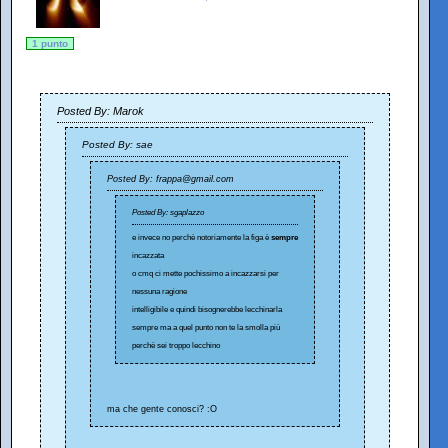
1 punto
Posted By: Marok
Posted By: sae
Posted By: frappa@gmail.com
Posted By: sgaplazzo
e invece no perchè notoriamente la figa è
sempre
incazzata
o cmq ci mette pochissimo a incazzarsi per
nessuna ragione
intelligibile e quindi bisognerebbe lecchinarla
sempre ma a quel punto non te la smolla più
perchè sei troppo lecchino
ma che gente conosci? :O