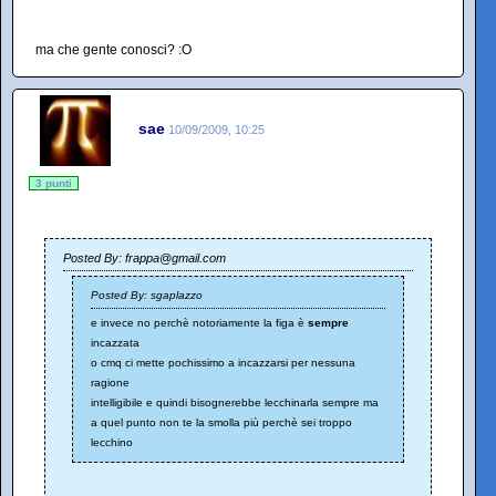
ma che gente conosci? :O
sae
10/09/2009, 10:25
3 punti
Posted By: frappa@gmail.com
Posted By: sgaplazzo
e invece no perchè notoriamente la figa è
sempre
incazzata
o cmq ci mette pochissimo a incazzarsi per nessuna
ragione
intelligibile e quindi bisognerebbe lecchinarla sempre ma
a quel punto non te la smolla più perchè sei troppo
lecchino