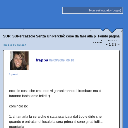
Non sei loggato (
Login
)
SUP: SUPercazzole Senza Un Perché
: cose da fare alla pheega
Fondo pagina
<
1
2
3
>
da 1 a 50 su 117
frappa
09/09/2009, 09:18
0 punti
ecco le cose che cmq non vi garantiranno di trombare ma ci
faranno tanto tanto felici! :)
comincio io:
1. chiamarla la sera che è stata scaricata dal tipo e dirle che
quando è entrata nel locale la sera prima si sono girati tutti a
guardarla.