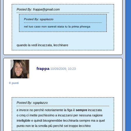
Posted By: frappa@gmail.com
Posted By: sgaplazzo
nel tuo caso non saresti stata tu la prima pheega
quando la vedi incazzata, lecchinare
frappa
10/09/2009, 10:23
0 punti
Posted By: sgaplazzo
e invece no perchè notoriamente la figa è
sempre
incazzata
o cmq ci mette pochissimo a incazzarsi per nessuna ragione
intelligibile e quindi bisognerebbe lecchinarla sempre ma a quel
punto non te la smolla più perchè sei troppo lecchino