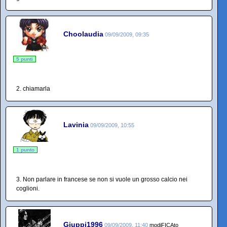
Choolaudia
09/09/2009, 09:35
5 punti
2. chiamarla
Lavinia
09/09/2009, 10:55
1 punto
3. Non parlare in francese se non si vuole un grosso calcio nei
coglioni.
Giuppi1996
09/09/2009, 11:40
modiFICAto