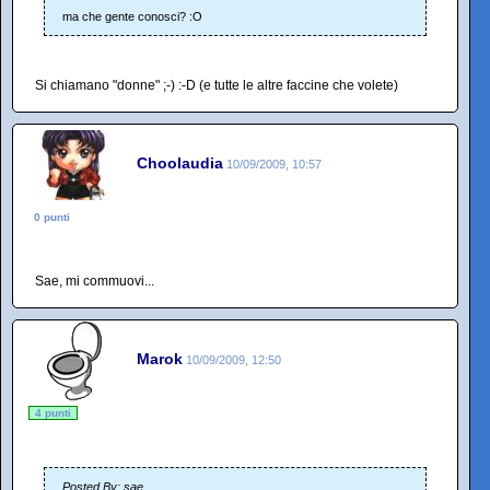
ma che gente conosci? :O
Si chiamano "donne" ;-) :-D (e tutte le altre faccine che volete)
Choolaudia
10/09/2009, 10:57
0 punti
Sae, mi commuovi...
Marok
10/09/2009, 12:50
4 punti
Posted By: sae