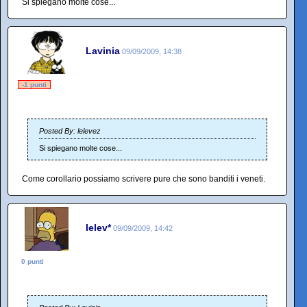
Si spiegano molte cose...
Lavinia
09/09/2009, 14:38
-1 punti
Posted By: lelevez
Si spiegano molte cose...
Come corollario possiamo scrivere pure che sono banditi i veneti.
lelev*
09/09/2009, 14:42
0 punti