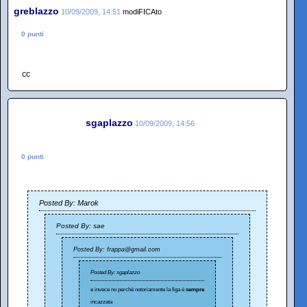
greblazzo
10/09/2009, 14:51
modiFICAto
0 punti
cc
sgaplazzo
10/09/2009, 14:56
0 punti
Posted By: Marok
Posted By: sae
Posted By: frappa@gmail.com
Posted By: sgaplazzo
e invece no perchè notoriamente la figa è
sempre
incazzata