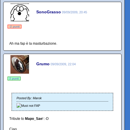
SonoGrasso
09/09/2009, 20:45
-2 punti
Ah ma fap è la masturbazione.
Grumo
09/09/2009, 22:04
2 punti
Posted By: Marok
Tribute to
Mapo_Sae
! :-D
Ciao