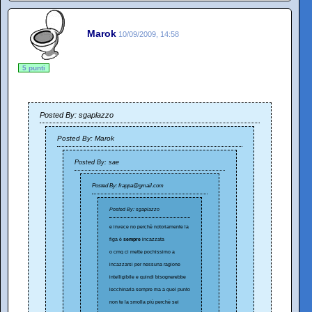
Marok
10/09/2009, 14:58
5 punti
Posted By: sgaplazzo
Posted By: Marok
Posted By: sae
Posted By: frappa@gmail.com
Posted By: sgaplazzo
e invece no perchè notoriamente la
figa è
sempre
incazzata
o cmq ci mette pochissimo a
incazzarsi per nessuna ragione
intelligibile e quindi bisognerebbe
lecchinarla sempre ma a quel punto
non te la smolla più perchè sei