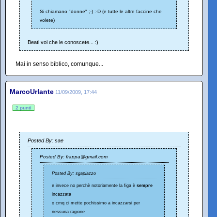
Si chiamano "donne" ;-) :-D (e tutte le altre faccine che
volete)
Beati voi che le conoscete... :)
Mai in senso biblico, comunque...
MarcoUrlante
11/09/2009, 17:44
2 punti
Posted By: sae
Posted By: frappa@gmail.com
Posted By: sgaplazzo
e invece no perchè notoriamente la figa è
sempre
incazzata
o cmq ci mette pochissimo a incazzarsi per
nessuna ragione