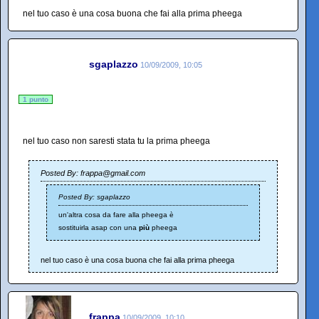
nel tuo caso è una cosa buona che fai alla prima pheega
sgaplazzo
10/09/2009, 10:05
1 punto
nel tuo caso non saresti stata tu la prima pheega
Posted By: frappa@gmail.com
Posted By: sgaplazzo
un'altra cosa da fare alla pheega è
sostituirla asap con una
più
pheega
nel tuo caso è una cosa buona che fai alla prima pheega
frappa
10/09/2009, 10:10