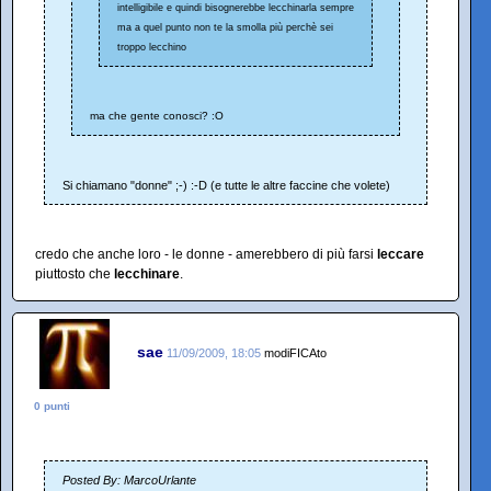
intelligibile e quindi bisognerebbe lecchinarla sempre
ma a quel punto non te la smolla più perchè sei
troppo lecchino
ma che gente conosci? :O
Si chiamano "donne" ;-) :-D (e tutte le altre faccine che volete)
credo che anche loro - le donne - amerebbero di più farsi
leccare
piuttosto che
lecchinare
.
sae
11/09/2009, 18:05
modiFICAto
0 punti
Posted By: MarcoUrlante