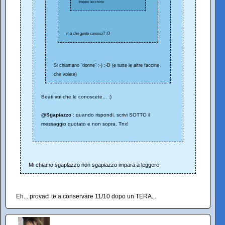
troppo lecchino
ma che gente conosci? :O
Si chiamano "donne" ;-) :-D (e tutte le altre faccine
che volete)
Beati voi che le conoscete... :)
@Sgapiazzo
: quando rispondi, scrivi SOTTO il
messaggio quotato e non sopra. Tnx!
Mi chiamo sgaplazzo non sgapiazzo impara a leggere
Eh... provaci te a conservare 11/10 dopo un TERA...