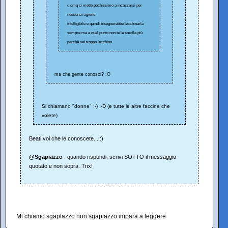
o cmq ci mette pochissimo a incazzarsi per
nessuna ragione
intelligibile e quindi bisognerebbe lecchinarla
sempre ma a quel punto non te la smolla più
perchè sei troppo lecchino
ma che gente conosci? :O
Si chiamano "donne" ;-) :-D (e tutte le altre faccine che
volete)
Beati voi che le conoscete... :)
@Sgapiazzo
: quando rispondi, scrivi SOTTO il messaggio
quotato e non sopra. Tnx!
Mi chiamo sgaplazzo non sgapiazzo impara a leggere