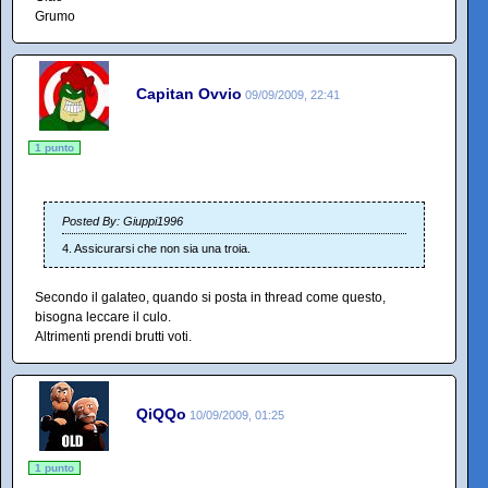
Grumo
Capitan Ovvio
09/09/2009, 22:41
1 punto
Posted By: Giuppi1996
4. Assicurarsi che non sia una troia.
Secondo il galateo, quando si posta in thread come questo,
bisogna leccare il culo.
Altrimenti prendi brutti voti.
QiQQo
10/09/2009, 01:25
1 punto