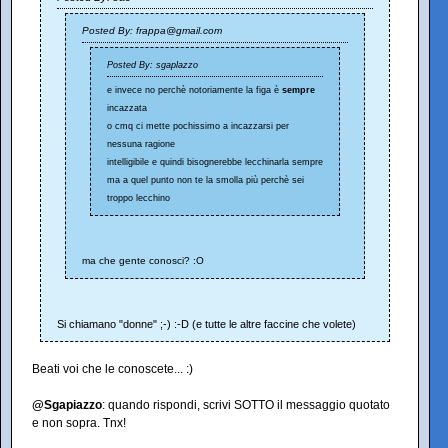
Posted By: frappa@gmail.com
Posted By: sgaplazzo
e invece no perchè notoriamente la figa è
sempre
incazzata
o cmq ci mette pochissimo a incazzarsi per
nessuna ragione
intelligibile e quindi bisognerebbe lecchinarla sempre
ma a quel punto non te la smolla più perchè sei
troppo lecchino
ma che gente conosci? :O
Si chiamano "donne" ;-) :-D (e tutte le altre faccine che volete)
Beati voi che le conoscete... :)
@Sgapiazzo
: quando rispondi, scrivi SOTTO il messaggio quotato
e non sopra. Tnx!