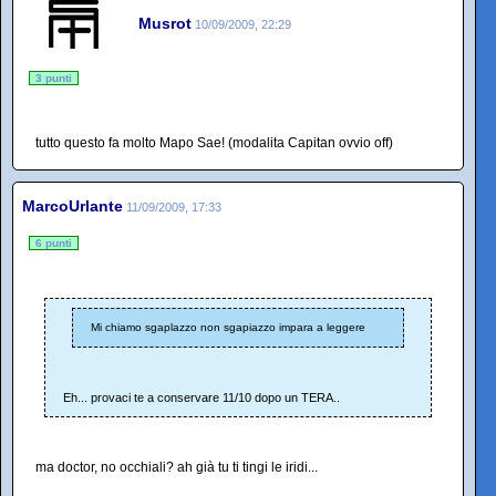
Musrot
10/09/2009, 22:29
3 punti
tutto questo fa molto Mapo Sae! (modalita Capitan ovvio off)
MarcoUrlante
11/09/2009, 17:33
6 punti
Mi chiamo sgaplazzo non sgapiazzo impara a leggere
Eh... provaci te a conservare 11/10 dopo un TERA..
ma doctor, no occhiali? ah già tu ti tingi le iridi...