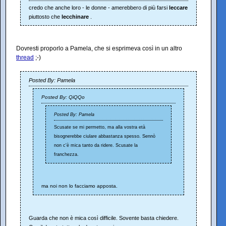
credo che anche loro - le donne - amerebbero di più farsi
leccare
piuttosto che
lecchinare
.
Dovresti proporlo a Pamela, che si esprimeva così in un altro
thread
;-)
Posted By: Pamela
Posted By: QiQQo
Posted By: Pamela
Scusate se mi permetto, ma alla vostra età
bisognerebbe ciulare abbastanza spesso. Sennò
non c'è mica tanto da ridere. Scusate la
franchezza.
ma noi non lo facciamo apposta.
Guarda che non è mica così difficile. Sovente basta chiedere.