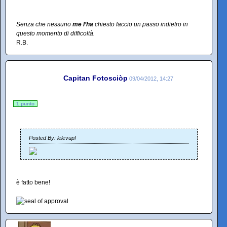
Senza che nessuno
me l’ha
chiesto faccio un passo indietro in
questo momento di difficoltà.
R.B.
Capitan Fotosciòp
09/04/2012, 14:27
1 punto
Posted By: lelevup!
è fatto bene!