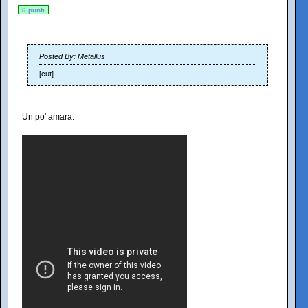
6 punti
Posted By: Metallus
[cut]
Un po' amara: