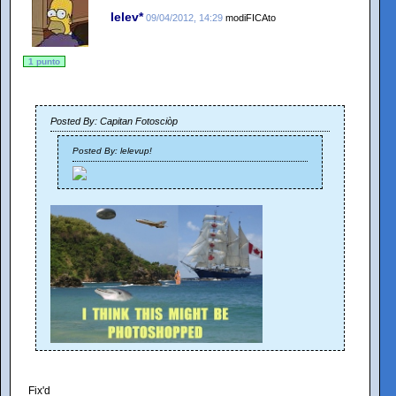
lelev*
09/04/2012, 14:29
modiFICAto
1 punto
Posted By: Capitan Fotosciòp
Posted By: lelevup!
Fix'd