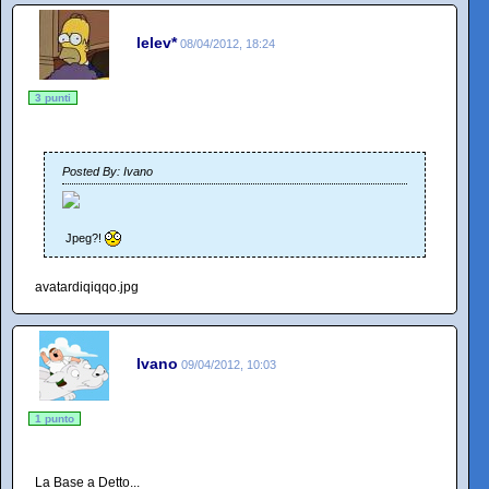
lelev*
08/04/2012, 18:24
3 punti
Posted By: Ivano
Jpeg?!
avatardiqiqqo.jpg
Ivano
09/04/2012, 10:03
1 punto
La Base a Detto...