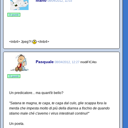
Ivano
08/04/2012, 11:03
3 punti
<inb4> Jpeg?!
</inb4>
Pasquale
08/04/2012, 12:27
modiFICAto
3 punti
Un predicatore... ma quant'è bello?
"Satana te magna, te caga, te caga dal culo, glie scappa fora la
merda che impesta molto di più della diarrea a fischio de quando
stiamo male ché c'avemo i virus intestinali continui!"
Un poeta.