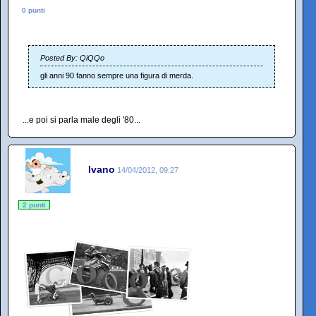
0 punti
Posted By: QiQQo
gli anni 90 fanno sempre una figura di merda.
...e poi si parla male degli '80...
Ivano
14/04/2012, 09:27
2 punti