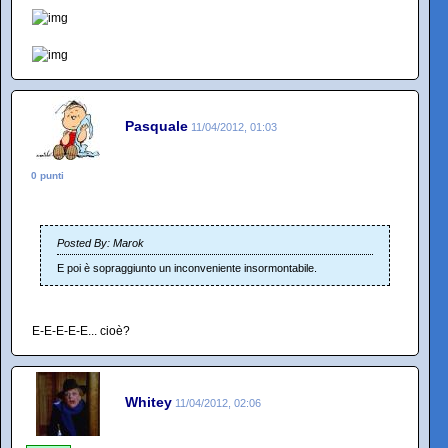
Pasquale
11/04/2012, 01:03
0 punti
Posted By: Marok
E poi è sopraggiunto un inconveniente insormontabile.
E-E-E-E-E... cioè?
Whitey
11/04/2012, 02:06