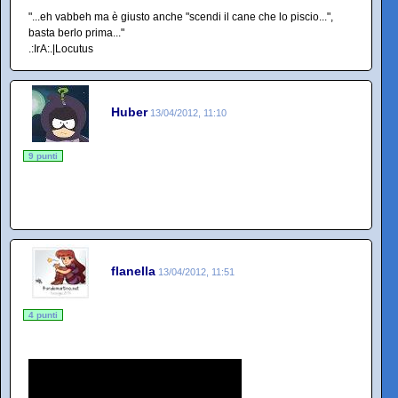
"...eh vabbeh ma è giusto anche "scendi il cane che lo piscio...",
basta berlo prima..."
.:IrA:.|Locutus
Huber
13/04/2012, 11:10
9 punti
flanella
13/04/2012, 11:51
4 punti