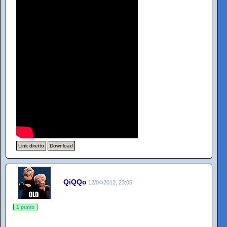
Link diretto
Download
QiQQo
12/04/2012, 23:05
1 punto