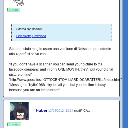
3 punti
Posted By: flanella
Link diretto
Download
Sarebbe stato meglio usare una versione di Netscape precedente
alla 4, però si salva con:
"If you don't have a scanner, you can send your picture to the
facebook company, and in only ONE MONTH, they'll put your digital
picture online!"
"http://www.geocities...OTTOCENTOMILIARDIDCARATTERI.../index.html"
"Message of Kylie1968: I try to call you, but you the line is busy
because you are on the internet!"
Huber
13/04/2012, 13:14
modiFICAto
1 punto