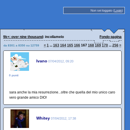
Non sei loggato (
Login
)
9k+: over nine thousand
: incollamelo
Fondo pagina
<
1
...
163
164
165
166
167
168
169
170
...
256
>
da 8301 a 8350 su 12759
Ivano
07/04/2012, 09:20
0 punti
sara anche la mia resurrezione...oltre che quella del mio unico caro
vero grande amico DIO!
Whitey
07/04/2012, 17:38