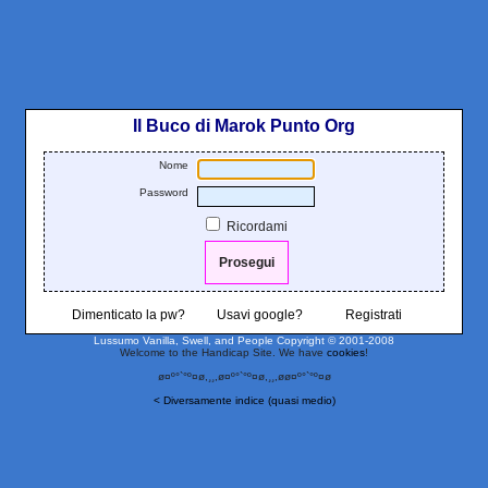
Il Buco di Marok Punto Org
Nome
Password
Ricordami
Dimenticato la pw?
Usavi google?
Registrati
Lussumo Vanilla, Swell, and People
Copyright © 2001-2008
Welcome to the Handicap Site. We have
cookies
!
ø¤º°`°º¤ø,¸¸,ø¤º°`°º¤ø,¸¸,øø¤º°`°º¤ø
< Diversamente indice (quasi medio)