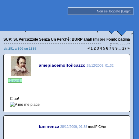
Non sei loggato (
Login
)
SUP: SUPercazzole Senza Un Perché
: BURP ahah (mi presento)
Fondo pagina
<
1
2
3
4
5
6
7
8
9
...
27
>
da 251 a 300 su 1339
amepiacemoltoilcazzo
28/12/2009, 01:32
2 punti
Ciao!
Eminenza
28/12/2009, 01:38
modiFICAto