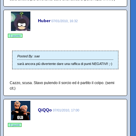
Huber
07/01/2010, 16:32
1 punto
Posted By: sae
sarà ancora più divertente dare una raffica di punti NEGATIVI! ;-)
Cazzo, scusa. Stavo pulendo il sorcio ed è partito il colpo. (semi
cit.)
QiQQo
07/01/2010, 17:00
3 punti