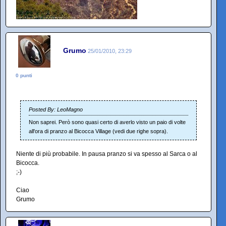
Grumo
25/01/2010, 23:29
0 punti
Posted By: LeoMagno
Non saprei. Però sono quasi certo di averlo visto un paio di volte
all'ora di pranzo al Bicocca Village (vedi due righe sopra).
Niente di più probabile. In pausa pranzo si va spesso al Sarca o al
Bicocca.
;-)
Ciao
Grumo