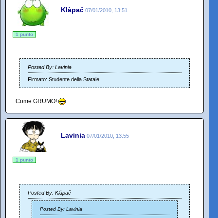
Klàpač
07/01/2010, 13:51
1 punto
Posted By: Lavinia
Firmato: Studente della Statale.
Come GRUMO!
Lavinia
07/01/2010, 13:55
1 punto
Posted By: Klàpač
Posted By: Lavinia