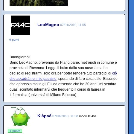
LeoMagno
07/01/2010, 11:55
0 punti
Buongiorno!
Sono LeoMagno, provengo da Piangipane, metropoli in comune e
provincia di Ravenna. Leggo il buko dalla sua nascita ma ho
deciso di registrarmi solo ora per poter rendere tutti partecipi di
ciò
che accadrà nel mio paesino
, sperando di fare cosa utile. Essendo
che apprezzo molto gli Elii ed essendo che ho 20 anni, mi sembra
quasi scontato informarvi che frequento il corso di laurea in
Informatica (università di Milano Bicocca).
Klàpač
07/01/2010, 11:58
modiFICAto
1 punto