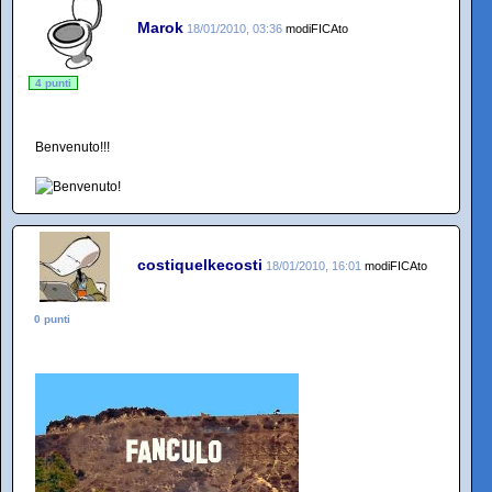
Marok
18/01/2010, 03:36
modiFICAto
4 punti
Benvenuto!!!
costiquelkecosti
18/01/2010, 16:01
modiFICAto
0 punti