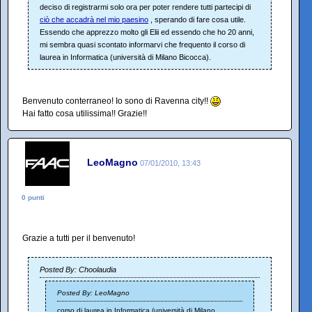
deciso di registrarmi solo ora per poter rendere tutti partecipi di
ciò che accadrà nel mio paesino
, sperando di fare cosa utile.
Essendo che apprezzo molto gli Elii ed essendo che ho 20 anni,
mi sembra quasi scontato informarvi che frequento il corso di
laurea in Informatica (università di Milano Bicocca).
Benvenuto conterraneo! Io sono di Ravenna city!!
Hai fatto cosa utilissima!! Grazie!!
LeoMagno
07/01/2010, 13:43
0 punti
Grazie a tutti per il benvenuto!
Posted By: Choolaudia
Posted By: LeoMagno
corso di laurea in Informatica (università di Milano