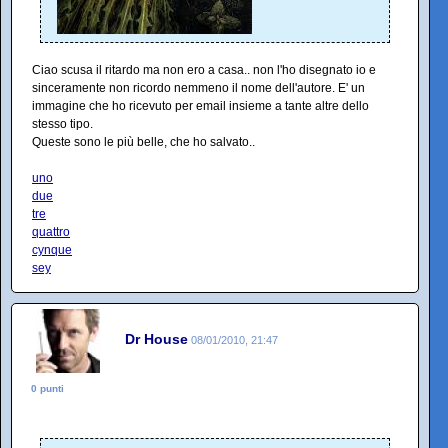
Ciao scusa il ritardo ma non ero a casa.. non l'ho disegnato io e
sinceramente non ricordo nemmeno il nome dell'autore. E' un
immagine che ho ricevuto per email insieme a tante altre dello
stesso tipo.
Queste sono le più belle, che ho salvato..
uno
due
tre
quattro
cynque
sey
Dr House
08/01/2010, 21:47
0 punti