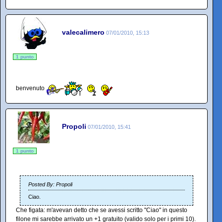
valecalimero
07/01/2010, 15:13
1 punto
benvenuto
Propoli
07/01/2010, 15:41
1 punto
Posted By: Propoli
Ciao.
Che figata: m'avevan detto che se avessi scritto "Ciao" in questo
filone mi sarebbe arrivato un +1 gratuito (valido solo per i primi 10).