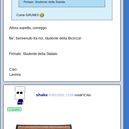
Firmato: Studente della Statale.
Come GRUMO!
Allora aspetta, correggo.
Be', benvenuto tra noi, studente della Bicocca!
Firmato: Studente della Statale.
Ciao
Lavinia
shake
07/01/2010, 13:56
modiFICAto
1 punto