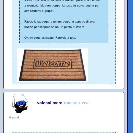
Ascolto Elio e le storie tese. Conosco parecchie canzoni
a memoria. Ma non troppe, la testa mi serve anche per
altri cantanti e gruppi.
Faccio lo studente a tempo perso, e aspetto di aver
notizie per scoprire se ho un posto di lavoro.
Ok, mi sono scassato. Fankulo a tutti.
valecalimero
15/01/2010, 19:25
0 punti