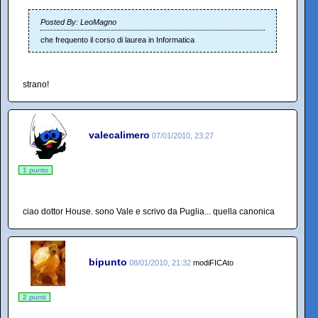
Posted By: LeoMagno
che frequento il corso di laurea in Informatica
strano!
valecalimero
07/01/2010, 23:27
1 punto
ciao dottor House. sono Vale e scrivo da Puglia... quella canonica
bipunto
08/01/2010, 21:32
modiFICAto
2 punti