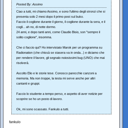
Posted By: Assimo
Ciao a tutti, mi chiamo Assimo, e sono l'ultimo degli stronzi che si
presenta solo 2 mesi dopo il primo post sul buko.
Faccio il coglione durante il giorno, il coglione durante la sera, e il
cogli... ah no, di notte dormo.
24 anni, e dopo tanti anni, come Claudio Bisio, son "sempre il
solito coglione", insomma.
Che ci faccio qui? Ho intervistato Marok per un programma su
Radionation (che chissà se stasera va in onda...) e diciamo che
per rendere il favore, gli segnalo noiosissimi bug (UNO) che mai
risolverà.
Ascolto Elio e le storie tese. Conosco parecchie canzoni a
memoria. Ma non troppe, la testa mi serve anche per altri
cantanti e gruppi.
Faccio lo studente a tempo perso, e aspetto di aver notizie per
scoprire se ho un posto di lavoro.
Ok, mi sono scassato. Fankulo a tutti.
fankulo