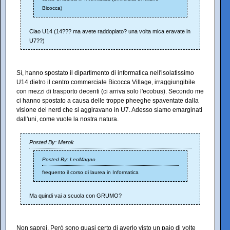
Bicocca)
Ciao U14 (14??? ma avete raddopiato? una volta mica eravate in
U7??)
Sì, hanno spostato il dipartimento di informatica nell'isolatissimo
U14 dietro il centro commerciale Bicocca Village, irraggiungibile
con mezzi di trasporto decenti (ci arriva solo l'ecobus). Secondo me
ci hanno spostato a causa delle troppe pheeghe spaventate dalla
visione dei nerd che si aggiravano in U7. Adesso siamo emarginati
dall'uni, come vuole la nostra natura.
Posted By: Marok
Posted By: LeoMagno
frequento il corso di laurea in Informatica
Ma quindi vai a scuola con GRUMO?
Non saprei. Però sono quasi certo di averlo visto un paio di volte