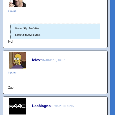
0 punti
Posted By: Metallus
Salve ai nuovi iscritti!
No!
lelev*
07/01/2010, 16:07
0 punti
Zao.
LeoMagno
07/01/2010, 16:15