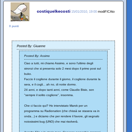
costiquelkecosti
15/01/2010, 19:00
modiFICAto
0 punti
Posted By: Giuanne
Posted By: Assimo
Ciao a tutti, mi chiamo Assimo, e sono l'ultimo degli
stronzi che si presenta solo 2 mesi dopo il primo post sul
buko.
Faccio il coglione durante il giorno, il coglione durante la
sera, e il cogli... ah no, di notte dormo.
24 anni, e dopo tanti anni, come Claudio Bisio, son
"sempre il solito coglione", insomma.
Che ci faccio qui? Ho intervistato Marok per un
programma su Radionation (che chissà se stasera va in
onda...) e diciamo che per rendere il favore, gli segnalo
noiosissimi bug (UNO) che mai risolverà.