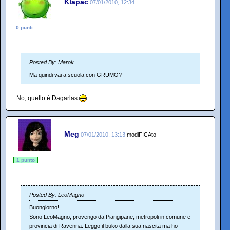
Klàpač
07/01/2010, 12:34
0 punti
Posted By: Marok
Ma quindi vai a scuola con GRUMO?
No, quello è Dagarlas
Meg
07/01/2010, 13:13
modiFICAto
1 punto
Posted By: LeoMagno
Buongiorno!
Sono LeoMagno, provengo da Piangipane, metropoli in comune e
provincia di Ravenna. Leggo il buko dalla sua nascita ma ho