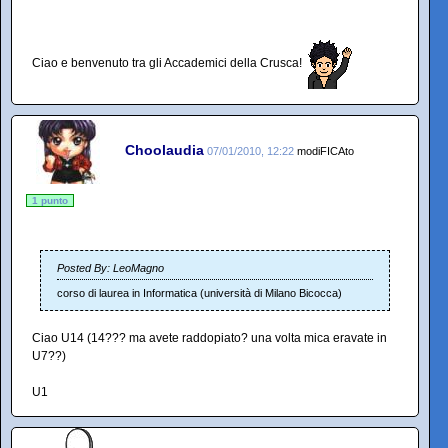
Ciao e benvenuto tra gli Accademici della Crusca!
Choolaudia
07/01/2010, 12:22
modiFICAto
1 punto
Posted By: LeoMagno
corso di laurea in Informatica (università di Milano Bicocca)
Ciao U14 (14??? ma avete raddopiato? una volta mica eravate in
U7??)
U1