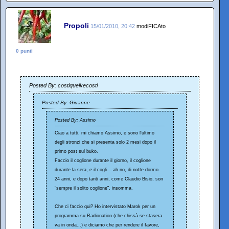
Propoli
15/01/2010, 20:42
modiFICAto
0 punti
Posted By: costiquelkecosti
Posted By: Giuanne
Posted By: Assimo
Ciao a tutti, mi chiamo Assimo, e sono l'ultimo
degli stronzi che si presenta solo 2 mesi dopo il
primo post sul buko.
Faccio il coglione durante il giorno, il coglione
durante la sera, e il cogli... ah no, di notte dormo.
24 anni, e dopo tanti anni, come Claudio Bisio, son
"sempre il solito coglione", insomma.
Che ci faccio qui? Ho intervistato Marok per un
programma su Radionation (che chissà se stasera
va in onda...) e diciamo che per rendere il favore,