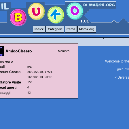
Indice
Categorie
Cerca
Marok.org
AmicoCheero
Membro
Welcome to th
me vero
ail
n/a
ø¤º°`°º¤
count Creato
26/01/2010, 17:24
16/09/2013, 23:36
< Divers
tatore Visite
154
ead aperti
0
ssaggi
43