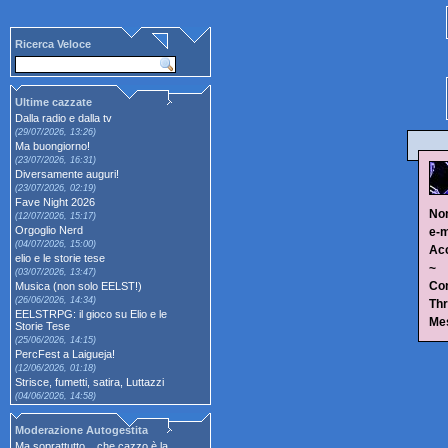
Ricerca Veloce
Ultime cazzate
Dalla radio e dalla tv
(29/07/2026, 13:26)
Ma buongiorno!
(23/07/2026, 16:31)
Diversamente auguri!
(23/07/2026, 02:19)
Fave Night 2026
No
(12/07/2026, 15:17)
Orgoglio Nerd
e-m
(04/07/2026, 15:00)
Ac
elio e le storie tese
~
(03/07/2026, 13:47)
Con
Musica (non solo EELST!)
(26/06/2026, 14:34)
Thr
EELSTRPG: il gioco su Elio e le
Me
Storie Tese
(25/06/2026, 14:15)
PercFest a Laigueja!
(12/06/2026, 01:18)
Strisce, fumetti, satira, Luttazzi
(04/06/2026, 14:58)
Moderazione Autogestita
Ma soprattutto... che cazzo è la