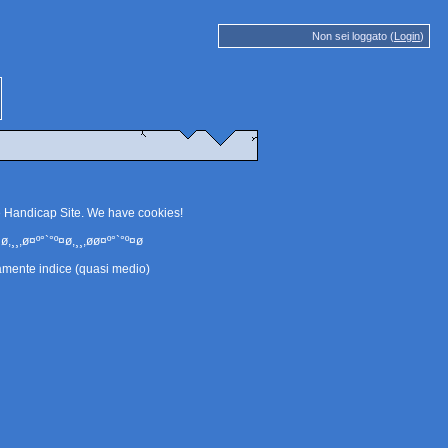
Non sei loggato (
Login
)
e Handicap Site. We have
cookies
!
ø,¸¸,ø¤º°`°º¤ø,¸¸,øø¤º°`°º¤ø
amente indice (quasi medio)