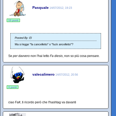
Pasquale
14/07/2012, 19:23
10 punti
Posted By: El
Ma si legge "fa cancelletto" o "fuck ancelletto"?
Se
per davvero
non l'hai letto
Fa diesis
, non so più cosa pensare.
valecalimero
14/07/2012, 20:56
3 punti
ciao Fa#, ti ricordo però che l'hashtag va davanti