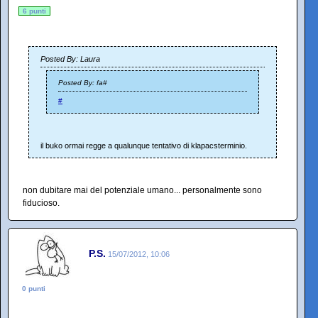
6 punti
Posted By: Laura
Posted By: fa#
#
il buko ormai regge a qualunque tentativo di klapacsterminio.
non dubitare mai del potenziale umano... personalmente sono
fiducioso.
P.S.
15/07/2012, 10:06
0 punti