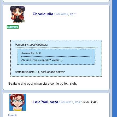
Choolaudia
17/05/2012, 12:01
2 punti
Posted By: LolaPaoLooza
Posted By: ALE
Ah, non Pere Scoperte? Vabbe'.:)
Botte fortissime! +1, però anche botte:P
Beata te che puoi minacciare con le botte... sigh.
LolaPaoLooza
17/05/2012, 12:47
modiFICAto
0 punti