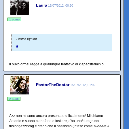
Laura
15/07/2012, 00:50
1 punto
Posted By: fa#
#
il buko ormai regge a qualunque tentativo di klapacsterminio.
PastorTheDoctor
15/07/2012, 01:02
2 punti
Azz non mi sono ancora presentato ufficialmente! Mi chiamo
Antonio e suono pianoforte e tastiere, c'ho uno/due gruppi
fusion/jazz/prog e credo che il bassismo (inteso come
suonare il