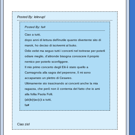
Posted By: lelevup!
Posted By: fa#
Ciao a tutti,
dopo anni di lettura dell'inutile quanto divertente sito di
marok, ho deciso di iscrivermi al buko.
Odio eelst ma seguo tutti i concerti nel torinese per poterli
odiare meglio, d'altronde bisogna conoscere il proprio
nemico per poterlo sconfiggere.
Il mio primo concerto degli Elii è stato quello a
Carmagnola alla sagra del peperone, lì mi sono
accaparrato un plettro di Cesareo.
Ultimamente sto trascinando ai concerti anche la mia
ragazza, che però non è contenta del fatto che io ami
alla follia Paola Folli.
(ab)b(r)ac(c)i a tutti,
fa#
Ciao zio!