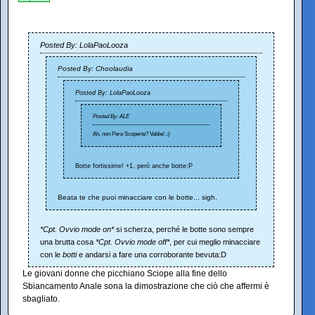
Posted By: LolaPaoLooza
Posted By: Choolaudia
Posted By: LolaPaoLooza
Posted By: ALE
Ah, non Pere Scoperte? Vabbe'.:)
Botte fortissime! +1, però anche botte:P
Beata te che puoi minacciare con le botte... sigh.
*Cpt. Ovvio mode on*
si scherza, perché le botte sono sempre
una brutta cosa
*Cpt. Ovvio mode off*
, per cui meglio minacciare
con le
botti
e andarsi a fare una corroborante bevuta:D
Le giovani donne che picchiano Sciope alla fine dello
Sbiancamento Anale sona la dimostrazione che ciò che affermi è
sbagliato.