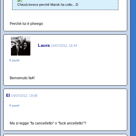
Chissà invece perché Marok ha colto...:D
Perchè lui è pheego
Laura
14/07/2012, 16:44
0 punti
Benvenuto fa#!
El
14/07/2012, 19:08
0 punti
Ma si legge "fa cancelletto" o "fuck ancelletto"?