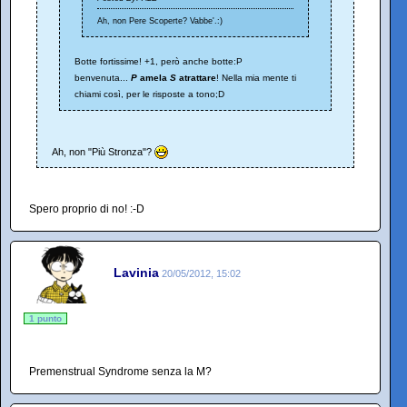
Ah, non Pere Scoperte? Vabbe'.:)
Botte fortissime! +1, però anche botte:P
benvenuta...
P
amela
S
atrattare
! Nella mia mente ti
chiami così, per le risposte a tono;D
Ah, non "Più Stronza"?
Spero proprio di no! :-D
Lavinia
20/05/2012, 15:02
1 punto
Premenstrual Syndrome senza la M?