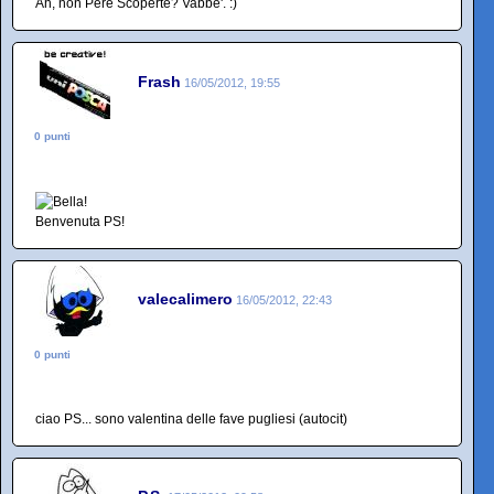
Ah, non Pere Scoperte? Vabbe'. :)
Frash
16/05/2012, 19:55
0 punti
Benvenuta PS!
valecalimero
16/05/2012, 22:43
0 punti
ciao PS... sono valentina delle fave pugliesi (autocit)