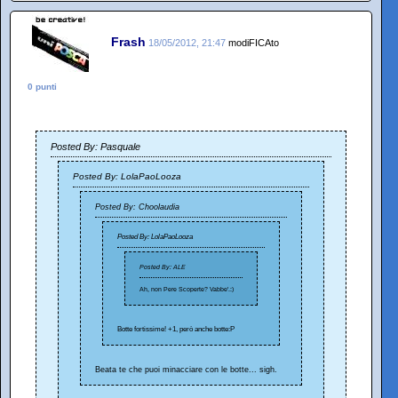
Frash
18/05/2012, 21:47
modiFICAto
0 punti
Posted By: Pasquale
Posted By: LolaPaoLooza
Posted By: Choolaudia
Posted By: LolaPaoLooza
Posted By: ALE
Ah, non Pere Scoperte? Vabbe'.:)
Botte fortissime! +1, però anche botte:P
Beata te che puoi minacciare con le botte... sigh.