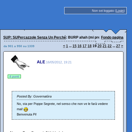
Non sei loggato (
Login
)
SUP: SUPercazzole Senza Un Perché
: BURP ahah (mi presento)
Fondo pagina
<
1
...
15
16
17
18
19
20
21
22
...
27
>
da 901 a 950 su 1339
ALE
16/05/2012, 19:21
4 punti
Posted By: Governatòra
No, sta per Poppe Segrete, nel senso che non ve le farà vedere
mai!
Benvenuta Pi!