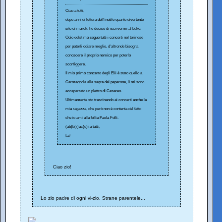
Ciao a tutti,
dopo anni di lettura dell'inutile quanto divertente
sito di marok, ho deciso di iscrivermi al buko.
Odio eelst ma seguo tutti i concerti nel torinese
per poterli odiare meglio, d'altronde bisogna
conoscere il proprio nemico per poterlo
sconfiggere.
Il mio primo concerto degli Elii è stato quello a
Carmagnola alla sagra del peperone, lì mi sono
accaparrato un plettro di Cesareo.
Ultimamente sto trascinando ai concerti anche la
mia ragazza, che però non è contenta del fatto
che io ami alla follia Paola Folli.
(ab)b(r)ac(c)i a tutti,
fa#
Ciao zio!
Lo zio padre di ogni vi-zio. Strane parentele...