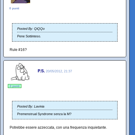
0 punti
Posted By: QiQQo
Pene Sottinteso.
Rule #16?
P.S.
20/05/2012, 21:37
2 punti
Posted By: Lavinia
Premenstrual Syndrome senza la M?
Potrebbe essere azzeccata, con una frequenza inquietante.