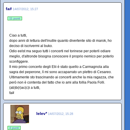
fa#
14/07/2012, 15:27
11 punti
Ciao a tutti,
dopo anni di lettura dell'inutile quanto divertente sito di marok, ho
deciso di iscrivermi al buko.
Odio eelst ma seguo tutti i concerti nel torinese per poterli odiare
meglio, d'altronde bisogna conoscere il proprio nemico per poterlo
sconfiggere.
Il mio primo concerto degli Elii è stato quello a Carmagnola alla
sagra del peperone, lì mi sono accaparrato un plettro di Cesareo.
Ultimamente sto trascinando ai concerti anche la mia ragazza, che
però non è contenta del fatto che io ami alla follia Paola Folli.
(ab)b(r)ac(c)i a tutti,
fa#
lelev*
14/07/2012, 15:28
4 punti