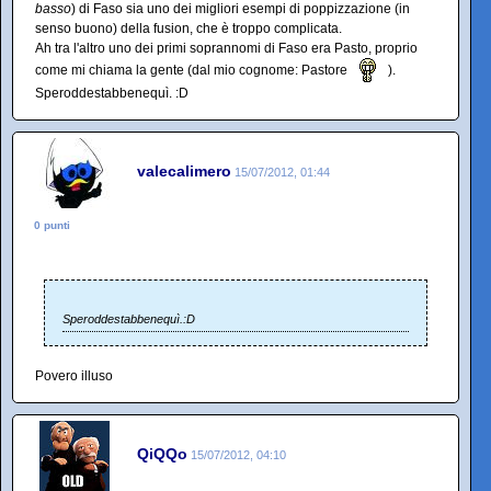
basso
) di Faso sia uno dei migliori esempi di poppizzazione (in
senso buono) della fusion, che è troppo complicata.
Ah tra l'altro uno dei primi soprannomi di Faso era Pasto, proprio
come mi chiama la gente (dal mio cognome: Pastore
).
Speroddestabbenequì. :D
valecalimero
15/07/2012, 01:44
0 punti
Speroddestabbenequì.:D
Povero illuso
QiQQo
15/07/2012, 04:10