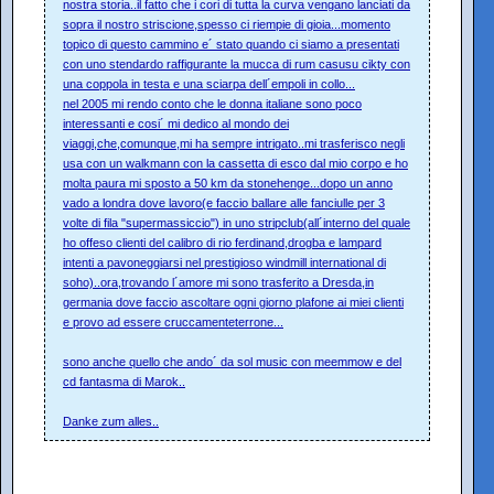
nostra storia..il fatto che i cori di tutta la curva vengano lanciati da
sopra il nostro striscione,spesso ci riempie di gioia...momento
topico di questo cammino e´ stato quando ci siamo a presentati
con uno stendardo raffigurante la mucca di rum casusu cikty con
una coppola in testa e una sciarpa dell´empoli in collo...
nel 2005 mi rendo conto che le donna italiane sono poco
interessanti e cosi´ mi dedico al mondo dei
viaggi,che,comunque,mi ha sempre intrigato..mi trasferisco negli
usa con un walkmann con la cassetta di esco dal mio corpo e ho
molta paura mi sposto a 50 km da stonehenge...dopo un anno
vado a londra dove lavoro(e faccio ballare alle fanciulle per 3
volte di fila "supermassiccio") in uno stripclub(all´interno del quale
ho offeso clienti del calibro di rio ferdinand,drogba e lampard
intenti a pavoneggiarsi nel prestigioso windmill international di
soho)..ora,trovando l´amore mi sono trasferito a Dresda,in
germania dove faccio ascoltare ogni giorno plafone ai miei clienti
e provo ad essere cruccamenteterrone...
sono anche quello che ando´ da sol music con meemmow e del
cd fantasma di Marok..
Danke zum alles..