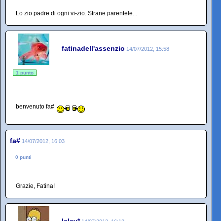
Lo zio padre di ogni vi-zio. Strane parentele...
fatinadell'assenzio
14/07/2012, 15:58
1 punto
benvenuto fa#
fa#
14/07/2012, 16:03
0 punti
Grazie, Fatina!
lelev*