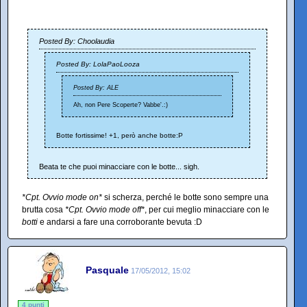
Posted By: Choolaudia
Posted By: LolaPaoLooza
Posted By: ALE
Ah, non Pere Scoperte? Vabbe'.:)
Botte fortissime! +1, però anche botte:P
Beata te che puoi minacciare con le botte... sigh.
*Cpt. Ovvio mode on*
si scherza, perché le botte sono sempre una
brutta cosa
*Cpt. Ovvio mode off*
, per cui meglio minacciare con le
botti
e andarsi a fare una corroborante bevuta :D
Pasquale
17/05/2012, 15:02
4 punti