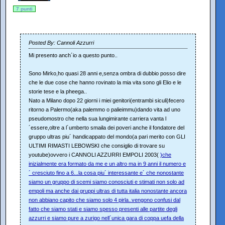
7 punti
Posted By: Cannoli Azzurri
Mi presento anch´io a questo punto..
Sono Mirko,ho quasi 28 anni e,senza ombra di dubbio posso dire
che le due cose che hanno rovinato la mia vita sono gli Elio e le
storie tese e la pheega..
Nato a Milano dopo 22 giorni i miei genitori(entrambi siculi)fecero
ritorno a Palermo(aka palemmo o palieimmu)dando vita ad uno
pseudomostro che nella sua lungimirante carriera vanta l
´essere,oltre a l´umberto smaila dei poveri anche il fondatore del
gruppo ultras piu´ handicappato del mondo(a pari merito con GLI
ULTIMI RIMASTI LEBOWSKI che consiglio di trovare su
youtube)ovvero i CANNOLI AZZURRI EMPOLI 2003(
)che
inizialmente era formato da me e un altro ma in 9 anni il numero e
´ cresciuto fino a 6...la cosa piu´ interessante e´ che nonostante
siamo un gruppo di scemi siamo conosciuti e stimati non solo ad
empoli ma anche dai gruppi ultras di tutta italia nonostante ancora
non abbiano capito che siamo solo 4 pirla..vengono confusi dal
fatto che siamo stati e siamo spesso presenti alle partite degli
azzurri e siamo pure a zurigo nell´unica gara di coppa uefa della