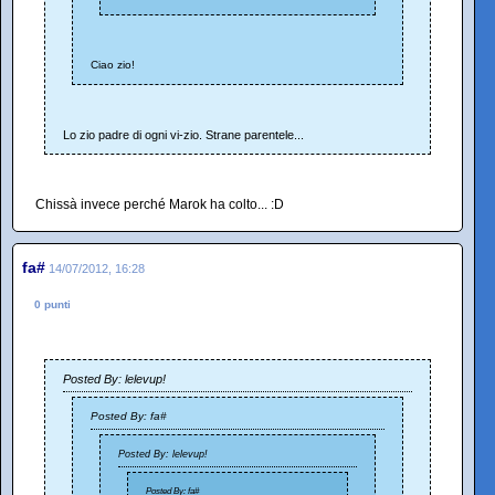
Ciao zio!
Lo zio padre di ogni vi-zio. Strane parentele...
Chissà invece perché Marok ha colto... :D
fa#
14/07/2012, 16:28
0 punti
Posted By: lelevup!
Posted By: fa#
Posted By: lelevup!
Posted By: fa#