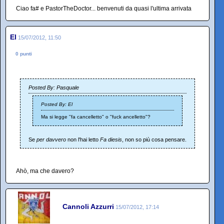
Ciao fa# e PastorTheDoctor... benvenuti da quasi l'ultima arrivata
El
15/07/2012, 11:50
0 punti
Posted By: Pasquale
Posted By: El
Ma si legge "fa cancelletto" o "fuck ancelletto"?
Se
per davvero
non l'hai letto
Fa diesis
, non so più cosa pensare.
Ahò, ma che davero?
Cannoli Azzurri
15/07/2012, 17:14