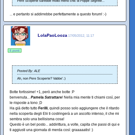
Pere Scoperte sarebbe molto meno chic di Poppe Segrete...
... e pertanto si addirrebbe perfettamente a questo forum! :-)
LolaPaoLooza
17/05/2012, 11:17
6 punti
Posted By: ALE
Ah, non Pere Scoperte? Vabbe'.:)
Botte fortissime! +1, però anche botte :P
benvenuta...
P
amela
S
atrattare
! Nella mia mente ti chiami così, per
le risposte a tono ;D
Ha già detto tutto
Ferilli
, quindi posso solo aggiungere che il ritardo
nella scoperta degli Elii ti costringerà a un ascolto intenso, il che mi
sembra solo una bellisisma cosa!
Questo è un bel posto... addirittura, a volte, capita che passi di qui e
ti aggiusti una giornata di merda così: graaaaatis! :)