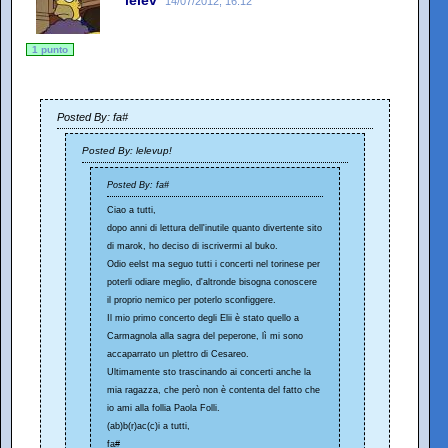
14/07/2012, 16:12
1 punto
Posted By: fa#
Posted By: lelevup!
Posted By: fa#
Ciao a tutti,
dopo anni di lettura dell'inutile quanto divertente sito
di marok, ho deciso di iscrivermi al buko.
Odio eelst ma seguo tutti i concerti nel torinese per
poterli odiare meglio, d'altronde bisogna conoscere
il proprio nemico per poterlo sconfiggere.
Il mio primo concerto degli Elii è stato quello a
Carmagnola alla sagra del peperone, lì mi sono
accaparrato un plettro di Cesareo.
Ultimamente sto trascinando ai concerti anche la
mia ragazza, che però non è contenta del fatto che
io ami alla follia Paola Folli.
(ab)b(r)ac(c)i a tutti,
fa#