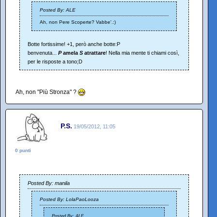
Posted By: ALE
Ah, non Pere Scoperte? Vabbe'.:)
Botte fortissime! +1, però anche botte:P
benvenuta...
P
amela
S
atrattare
! Nella mia mente ti chiami così,
per le risposte a tono;D
Ah, non "Più Stronza" ?
P.S.
19/05/2012, 11:05
0 punti
Posted By: manila
Posted By: LolaPaoLooza
Posted By: ALE