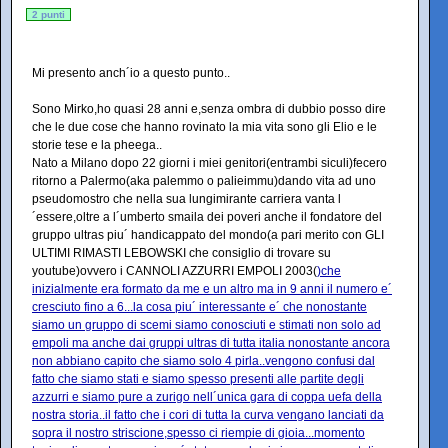
2 punti
Mi presento anch´io a questo punto..
Sono Mirko,ho quasi 28 anni e,senza ombra di dubbio posso dire
che le due cose che hanno rovinato la mia vita sono gli Elio e le
storie tese e la pheega..
Nato a Milano dopo 22 giorni i miei genitori(entrambi siculi)fecero
ritorno a Palermo(aka palemmo o palieimmu)dando vita ad uno
pseudomostro che nella sua lungimirante carriera vanta l
´essere,oltre a l´umberto smaila dei poveri anche il fondatore del
gruppo ultras piu´ handicappato del mondo(a pari merito con GLI
ULTIMI RIMASTI LEBOWSKI che consiglio di trovare su
youtube)ovvero i CANNOLI AZZURRI EMPOLI 2003(
)che
inizialmente era formato da me e un altro ma in 9 anni il numero e´
cresciuto fino a 6...la cosa piu´ interessante e´ che nonostante
siamo un gruppo di scemi siamo conosciuti e stimati non solo ad
empoli ma anche dai gruppi ultras di tutta italia nonostante ancora
non abbiano capito che siamo solo 4 pirla..vengono confusi dal
fatto che siamo stati e siamo spesso presenti alle partite degli
azzurri e siamo pure a zurigo nell´unica gara di coppa uefa della
nostra storia..il fatto che i cori di tutta la curva vengano lanciati da
sopra il nostro striscione,spesso ci riempie di gioia...momento