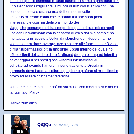
topico di questo cammino e´ stato quando ci siamo a presentati con
uno stendardo raffigurante la mucca di rum casusu cikty con una
coppola in testa e una sciarpa dell´empoli in collo...
nel 2005 mi rendo conto che le donna italiane sono poco
interessanti e cosi´ mi dedico al mondo dei
viaggi,che,comunque,mi ha sempre intrigato..mi trasferisco negli
usa con un walkmann con la cassetta di esco dal mio corpo e ho
molta paura mi sposto a 50 km da stonehenge ...dopo un anno
vado a londra dove lavoro(e faccio ballare alle fanciulle per 3 volte
di fila "supermassiccio") in uno stripclub(all´interno del quale ho
offeso clienti del calibro di rio ferdinand,drogba e lampard intenti a
pavoneggiarsi nel prestigioso windmill international di
soho)..ora,trovando l´amore mi sono trasferito a Dresda,in
germania dove faccio ascoltare ogni giorno plafone ai miei clienti e
provo ad essere cruccamenteterrone...
sono anche quello che ando´ da sol music con meemmow e del cd
fantasma di Marok..
Danke zum alles..
QiQQo
15/07/2012, 17:20