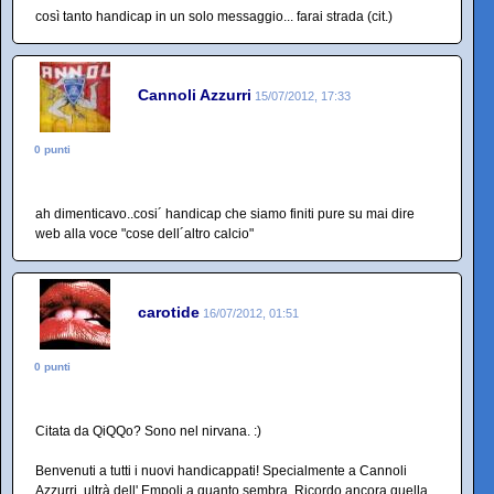
così tanto handicap in un solo messaggio... farai strada (cit.)
Cannoli Azzurri
15/07/2012, 17:33
0 punti
ah dimenticavo..cosi´ handicap che siamo finiti pure su mai dire
web alla voce "cose dell´altro calcio"
carotide
16/07/2012, 01:51
0 punti
Citata da QiQQo? Sono nel nirvana. :)
Benvenuti a tutti i nuovi handicappati! Specialmente a Cannoli
Azzurri, ultrà dell' Empoli a quanto sembra. Ricordo ancora quella