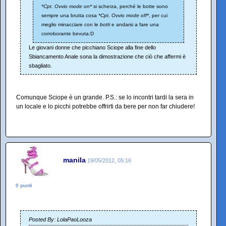
*Cpt. Ovvio mode on*
si scherza, perché le botte sono
sempre una brutta cosa
*Cpt. Ovvio mode off*
, per cui
meglio minacciare con le
botti
e andarsi a fare una
corroborante bevuta:D
Le giovani donne che picchiano Sciope alla fine dello
Sbiancamento Anale sona la dimostrazione che ciò che affermi è
sbagliato.
Comunque Sciope è un grande. P.S.: se lo incontri tardi la sera in
un locale e lo picchi potrebbe offrirti da bere per non far chiudere!
manila
19/05/2012, 05:16
0 punti
Posted By: LolaPaoLooza