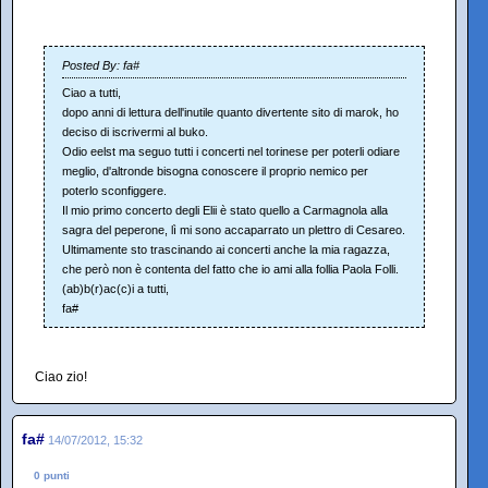
Posted By: fa#
Ciao a tutti,
dopo anni di lettura dell'inutile quanto divertente sito di marok, ho
deciso di iscrivermi al buko.
Odio eelst ma seguo tutti i concerti nel torinese per poterli odiare
meglio, d'altronde bisogna conoscere il proprio nemico per
poterlo sconfiggere.
Il mio primo concerto degli Elii è stato quello a Carmagnola alla
sagra del peperone, lì mi sono accaparrato un plettro di Cesareo.
Ultimamente sto trascinando ai concerti anche la mia ragazza,
che però non è contenta del fatto che io ami alla follia Paola Folli.
(ab)b(r)ac(c)i a tutti,
fa#
Ciao zio!
fa#
14/07/2012, 15:32
0 punti