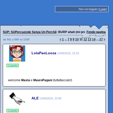
Non sei loggato (
Login
)
SUP: SUPercazzole Senza Un Perché
: BURP ahah (mi presento)
Fondo pagina
<
1
...
7
8
9
10
11
12
13
14
...
27
>
da 501 a 550 su 1339
LolaPaoLooza
13/09/2010, 23:19
1 punto
welcome
Masta
e
MauroPagani
(tuttattaccato!)
ALE
13/09/2010, 23:58
1 punto