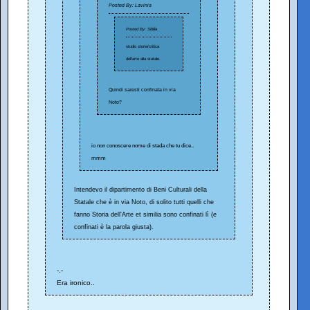
Posted By: Lavinia
Posted By: Sibilla
studio storia/critica
dell'arte alla statale.
Quindi saresti confinata in via
Noto?
io non conoscere nome di stada che tu dice..
mmm
Intendevo il dipartimento di Beni Culturali della
Statale che è in via Noto, di solito tutti quelli che
fanno Storia dell'Arte et similia sono confinati lì (e
confinati è la parola giusta).
-.-
Era ironico..