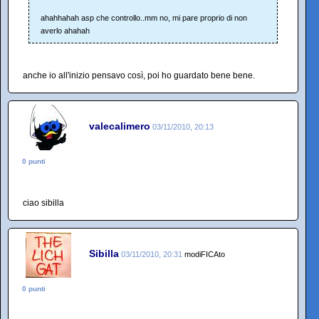
ahahhahah asp che controllo..mm no, mi pare proprio di non
averlo ahahah
anche io all'inizio pensavo così, poi ho guardato bene bene.
valecalimero
03/11/2010, 20:13
0 punti
ciao sibilla
Sibilla
03/11/2010, 20:31
modiFICAto
0 punti