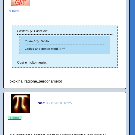
0 punti
Posted By: Pasquale
Posted By: Sibilla
Ladies and gent'e merd'!!! ^^
Così è molto meglio.
okok hai ragione..perdonamelo!
sae
03/11/2010, 18:25
5 punti