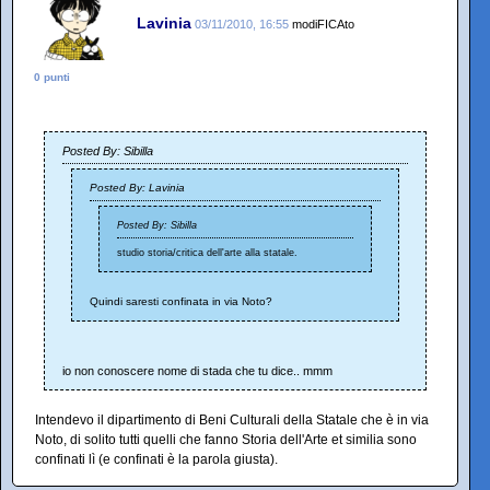
Lavinia
03/11/2010, 16:55
modiFICAto
0 punti
Posted By: Sibilla
Posted By: Lavinia
Posted By: Sibilla
studio storia/critica dell'arte alla statale.
Quindi saresti confinata in via Noto?
io non conoscere nome di stada che tu dice.. mmm
Intendevo il dipartimento di Beni Culturali della Statale che è in via
Noto, di solito tutti quelli che fanno Storia dell'Arte et similia sono
confinati lì (e confinati è la parola giusta).