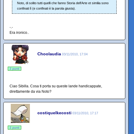
Noto, di solito tutti quelli che fanno Storia dell'Arte et similia sono
confinati lì (e confinati è la parola giusta).
-.-
Era ironico..
Choolaudia
03/11/2010, 17:04
2 punti
Ciao Sibilla. Cosa ti porta su queste lande handicappate,
direttamente da via Noto?
costiquelkecosti
03/11/2010, 17:17
2 punti