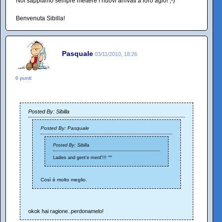
Noi sappiamo sempre mettere i nuovi arrivati a loro agio! ;-)
Benvenuta Sibilla!
Pasquale
03/11/2010, 18:26
0 punti
Posted By: Sibilla
Posted By: Pasquale
Posted By: Sibilla
Ladies and gent'e merd'!!! ^^
Così è molto meglio.
okok hai ragione..perdonamelo!