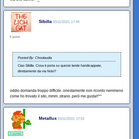
Sibilla
03/11/2010, 17:49
0 punti
Posted By: Choolaudia
Ciao Sibilla. Cosa ti porta su queste lande handicappate,
direttamente da via Noto?
oddio domanda troppo difficile..onestamente non ricordo nemmeno
come ho trovato il sito..mmm..strano..però me gusta!!^^
Metallus
03/11/2010, 17:52
1 punto