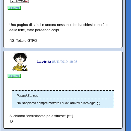
4 punti
Una pagina di saluti e ancora nessuno che ha chiesto una foto
delle tette, state perdendo colpi.
P.S. Tette o GTFO
Lavinia
03/11/2010, 19:25
3 punti
Posted By: sae
Noi sappiamo sempre mettere i nuovi arrivati a loro agio! ;-)
Si chiama "entusiasmo palestinese" [cit.]
:D