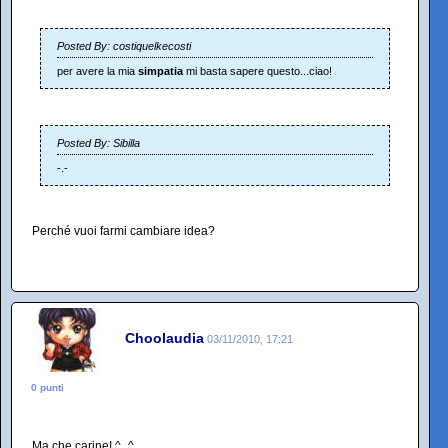
Posted By: costiquelkecosti
per avere la mia
simpatia
mi basta sapere questo...ciao!
Posted By: Sibilla
-.-
Perché vuoi farmi cambiare idea?
Choolaudia
03/11/2010, 17:21
0 punti
Ma che carine! ^_^