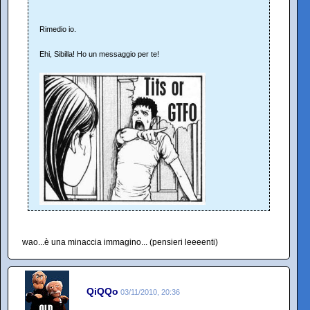
Rimedio io.
Ehi, Sibilla! Ho un messaggio per te!
wao...è una minaccia immagino... (pensieri leeeenti)
QiQQo
03/11/2010, 20:36