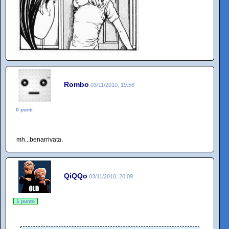
Rombo
03/11/2010, 19:56
0 punti
mh...benarrivata.
QiQQo
03/11/2010, 20:09
1 punto