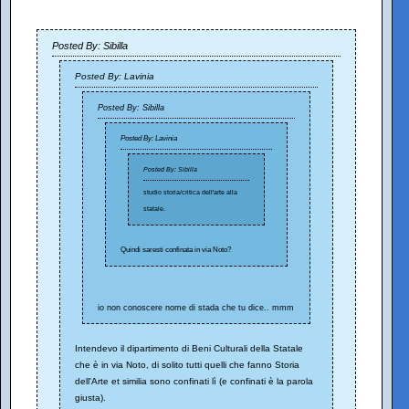
Posted By: Sibilla
Posted By: Lavinia
Posted By: Sibilla
Posted By: Lavinia
Posted By: Sibilla
studio storia/critica dell'arte alla
statale.
Quindi saresti confinata in via Noto?
io non conoscere nome di stada che tu dice.. mmm
Intendevo il dipartimento di Beni Culturali della Statale
che è in via Noto, di solito tutti quelli che fanno Storia
dell'Arte et similia sono confinati lì (e confinati è la parola
giusta).