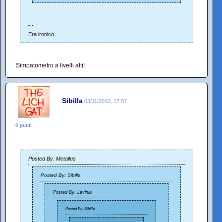
-.-
Era ironico..
Simpatometro a livelli alti!
Sibilla
03/11/2010, 17:57
0 punti
Posted By: Metallus
Posted By: Sibilla
Posted By: Lavinia
Posted By: Sibilla