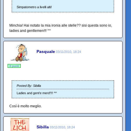
Simpatometro a livelli alti!
Minchia! Hai notato la mia ironia alle stelle?? sisi questa sono io,
ladies and gentlemen!!! ^^
Pasquale
03/11/2010, 18:24
3 punti
Posted By: Sibilla
Ladies and gent'e merd'!!! ^^
Così è molto meglio.
Sibilla
03/11/2010, 18:24