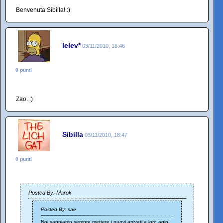
Benvenuta Sibilla! :)
lelev*
03/11/2010, 18:46
0 punti
Zao. :)
Sibilla
03/11/2010, 18:47
0 punti
Posted By: Marok
Posted By: sae
Noi sappiamo sempre mettere i nuovi arrivati a loro agio!