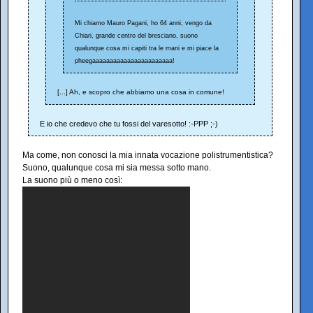
Mi chiamo Mauro Pagani, ho 64 anni, vengo da
Chiari, grande centro del bresciano, suono
qualunque cosa mi capiti tra le mani e mi piace la
pheegaaaaaaaaaaaaaaaaaaaaaaa!
[...] Ah, e scopro che abbiamo una cosa in comune!
E io che credevo che tu fossi del varesotto! :-PPP ;-)
Ma come, non conosci la mia innata vocazione polistrumentistica?
Suono, qualunque cosa mi sia messa sotto mano.
La suono più o meno così: