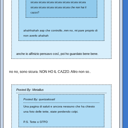
sicura sicura sicura sicura sicura sicura sicura
sicura sicura sicura sicura sicura che non hai il
cazzo?
ahahhahah asp che controllo..mm no, mi pare proprio di
non averlo ahahah
anche io all'inizio pensavo così, poi ho guardato bene bene.
no no, sono sicura. NON HO IL CAZZO. Altro non so..
Posted By: Metallus
Posted By: quetzalcoatl
Una pagina di saluti e ancora nessuno che ha chiesto
una foto delle tette, state perdendo colpi.
P.S. Tette o GTFO