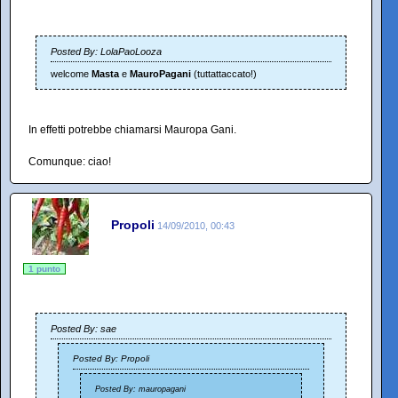
Posted By: LolaPaoLooza
welcome
Masta
e
MauroPagani
(tuttattaccato!)
In effetti potrebbe chiamarsi Mauropa Gani.
Comunque: ciao!
Propoli
14/09/2010, 00:43
1 punto
Posted By: sae
Posted By: Propoli
Posted By: mauropagani