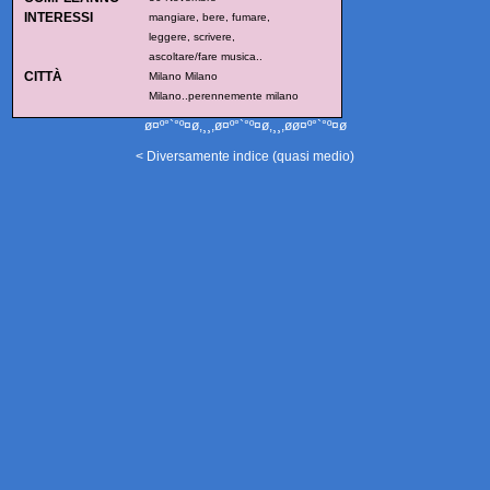
INTERESSI
mangiare, bere, fumare,
leggere, scrivere,
ascoltare/fare musica..
CITTÀ
Milano Milano
Milano..perennemente milano
ø¤º°`°º¤ø,¸¸,ø¤º°`°º¤ø,¸¸,øø¤º°`°º¤ø
< Diversamente indice (quasi medio)