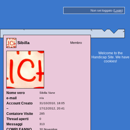
Non sei loggato (
Login
)
Sibilla
Membro
Welcome to the
Handicap Site. We have
cookies
!
Nome vero
Sibilla Vane
e-mail
n/a
Account Creato
31/10/2010, 18:05
~
17/12/2012, 20:41
Contatore Visite
285
Thread aperti
0
Messaggi
313
COMPLEANNO
30 Novembre