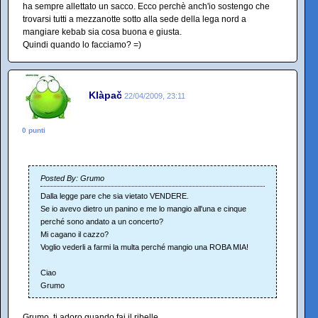
ha sempre allettato un sacco. Ecco perchè anch'io sostengo che
trovarsi tutti a mezzanotte sotto alla sede della lega nord a
mangiare kebab sia cosa buona e giusta.
Quindi quando lo facciamo? =)
Klàpač
22/04/2009, 23:11
0 punti
Posted By: Grumo
Dalla legge pare che sia vietato VENDERE.
Se io avevo dietro un panino e me lo mangio all'una e cinque
perché sono andato a un concerto?
Mi cagano il cazzo?
Voglio vederli a farmi la multa perché mangio una ROBA MIA!
Ciao
Grumo
Grumo, ti adoro quando fai il ribelle.