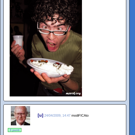
[u]
24/04/2009, 14:47
modiFICAto
3 punti