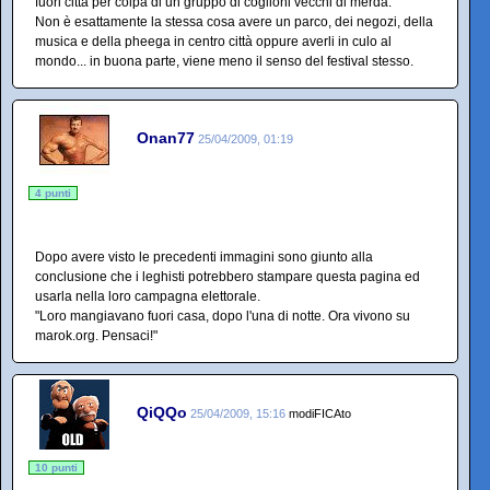
fuori città per colpa di un gruppo di coglioni vecchi di merda.
Non è esattamente la stessa cosa avere un parco, dei negozi, della
musica e della pheega in centro città oppure averli in culo al
mondo... in buona parte, viene meno il senso del festival stesso.
Onan77
25/04/2009, 01:19
4 punti
Dopo avere visto le precedenti immagini sono giunto alla
conclusione che i leghisti potrebbero stampare questa pagina ed
usarla nella loro campagna elettorale.
"Loro mangiavano fuori casa, dopo l'una di notte. Ora vivono su
marok.org. Pensaci!"
QiQQo
25/04/2009, 15:16
modiFICAto
10 punti