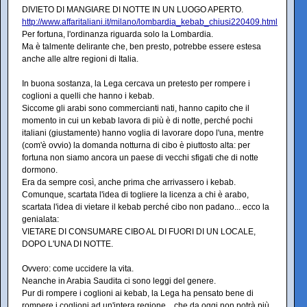
DIVIETO DI MANGIARE DI NOTTE IN UN LUOGO APERTO.
http://www.affaritaliani.it/milano/lombardia_kebab_chiusi220409.html
Per fortuna, l'ordinanza riguarda solo la Lombardia.
Ma è talmente delirante che, ben presto, potrebbe essere estesa
anche alle altre regioni di Italia.
In buona sostanza, la Lega cercava un pretesto per rompere i
coglioni a quelli che hanno i kebab.
Siccome gli arabi sono commercianti nati, hanno capito che il
momento in cui un kebab lavora di più è di notte, perché pochi
italiani (giustamente) hanno voglia di lavorare dopo l'una, mentre
(com'è ovvio) la domanda notturna di cibo è piuttosto alta: per
fortuna non siamo ancora un paese di vecchi sfigati che di notte
dormono.
Era da sempre così, anche prima che arrivassero i kebab.
Comunque, scartata l'idea di togliere la licenza a chi è arabo,
scartata l'idea di vietare il kebab perché cibo non padano... ecco la
genialata:
VIETARE DI CONSUMARE CIBO AL DI FUORI DI UN LOCALE,
DOPO L'UNA DI NOTTE.
Ovvero: come uccidere la vita.
Neanche in Arabia Saudita ci sono leggi del genere.
Pur di rompere i coglioni ai kebab, la Lega ha pensato bene di
rompere i coglioni ad un'intera regione... che da oggi non potrà più