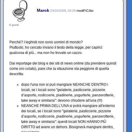
Marok
23/04/2009, 02:29
modiFICAto
0 punti
Perché? I leghisti non sono uomini di mondo?
Piuttosto, ho cercato invano il testo della legge, per capirci
qualcosa di più... ma non ho trovato un cazzo.
Dai reportage dei blog e dei siti di news online (da prendere quindi
come oro colato), pare che la situazione sia peggiore di quella
descritta:
dopo l'una non si può mangiare NEANCHE DENTRO i
locali, se i locali sono "gelaterie, pasticcerie, pizzerie
d’asporto, rosticcerie, piadinerie, yogurterie, panzerotterie,
take away e similaria": devono chiudere all'una (!!!)
NEANCHE PRIMA DELL'UNA si potrà mangiare all'esterno
dei locali, se i locali sono "gelaterie, pasticcerie, pizzerie
d’asporto, rosticcerie, piadinerie, yogurterie, panzerotterie,
take away e similaria": questi locali NON HANNO PIÙ
DIRITTO ad avere un dehors. Bisognerà mangiare dentro,