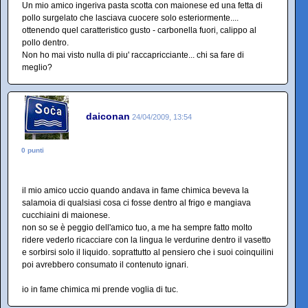
Un mio amico ingeriva pasta scotta con maionese ed una fetta di
pollo surgelato che lasciava cuocere solo esteriormente....
ottenendo quel caratteristico gusto - carbonella fuori, calippo al
pollo dentro.
Non ho mai visto nulla di piu' raccapricciante... chi sa fare di
meglio?
daiconan
24/04/2009, 13:54
0 punti
il mio amico uccio quando andava in fame chimica beveva la
salamoia di qualsiasi cosa ci fosse dentro al frigo e mangiava
cucchiaini di maionese.
non so se è peggio dell'amico tuo, a me ha sempre fatto molto
ridere vederlo ricacciare con la lingua le verdurine dentro il vasetto
e sorbirsi solo il liquido. soprattutto al pensiero che i suoi coinquilini
poi avrebbero consumato il contenuto ignari.
io in fame chimica mi prende voglia di tuc.