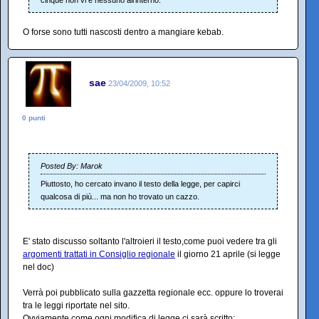
cinque non vi è nessuno all'interno.
O forse sono tutti nascosti dentro a mangiare kebab.
sae
23/04/2009, 10:52
0 punti
Posted By: Marok
Piuttosto, ho cercato invano il testo della legge, per capirci
qualcosa di più... ma non ho trovato un cazzo.
E' stato discusso soltanto l'altroieri il testo,come puoi vedere tra gli
argomenti trattati in Consiglio regionale
il giorno 21 aprile (si legge
nel doc)
Verrà poi pubblicato sulla gazzetta regionale ecc. oppure lo troverai
tra le leggi riportate nel sito.
Ovviamente come ogni modifica di legge ci sarà scritto: