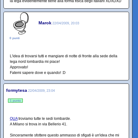
la lega evidentemente tiene alla forma fisica degli italiani XDXDXD
Marok
22/04/2009, 20:03
0 punti
L'idea di trovarsi tutti e mangiare di notte di fronte alla sede della
lega nord lombardia mi piace!
Approvato!
Fatemi sapere dove e quando! :D
formytesa
22/04/2009, 23:04
1 punto
QUA
troviamo tutte le sedi lombarde.
A Milano si trova in via Bellerio 41.
Sinceramente sfottere questo ammasso di sfigati è un'idea che mi