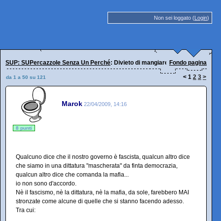
Non sei loggato (
Login
)
SUP: SUPercazzole Senza Un Perché
: Divieto di mangiare di notte: LA P
Fondo pagina
<
1
2
3
>
da 1 a 50 su 121
Marok
22/04/2009, 14:16
8 punti
Qualcuno dice che il nostro governo è fascista, qualcun altro dice
che siamo in una dittatura "mascherata" da finta democrazia,
qualcun altro dice che comanda la mafia...
io non sono d'accordo.
Nè il fascismo, nè la dittatura, nè la mafia, da sole, farebbero MAI
stronzate come alcune di quelle che si stanno facendo adesso.
Tra cui: