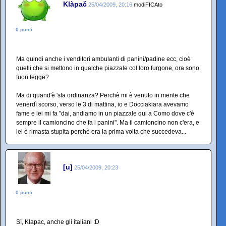
Klàpač
25/04/2009, 20:16
modiFICAto
0 punti
Ma quindi anche i venditori ambulanti di panini/padine ecc, cioè
quelli che si mettono in qualche piazzale col loro furgone, ora sono
fuori legge?
Ma di quand'è 'sta ordinanza? Perchè mi è venuto in mente che
venerdì scorso, verso le 3 di mattina, io e Docciakiara avevamo
fame e lei mi fa "dai, andiamo in un piazzale qui a Como dove c'è
sempre il camioncino che fa i panini". Ma il camioncino non c'era, e
lei è rimasta stupita perchè era la prima volta che succedeva...
[u]
25/04/2009, 20:23
0 punti
Sì, Klapac, anche gli italiani :D