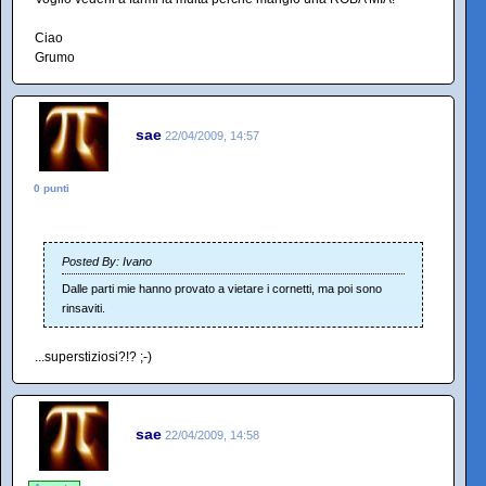
Ciao
Grumo
sae
22/04/2009, 14:57
0 punti
Posted By: Ivano
Dalle parti mie hanno provato a vietare i cornetti, ma poi sono
rinsaviti.
...superstiziosi?!? ;-)
sae
22/04/2009, 14:58