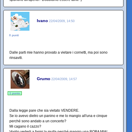
Ivano
22/04/2009, 14:50
0 punti
Dalle parti mie hanno provato a vietare i cornetti, ma poi sono
rinsaviti.
Grumo
22/04/2009, 14:57
1 punto
Dalla legge pare che sia vietato VENDERE.
Se io avevo dietro un panino e me lo mangio all'una e cinque
perché sono andato a un concerto?
Mi cagano il cazzo?
Voglio vederli a farmi la multa perché mangio una ROBA MIA!