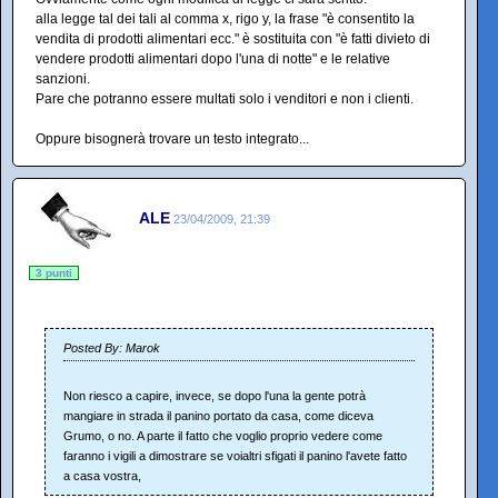
alla legge tal dei tali al comma x, rigo y, la frase "è consentito la
vendita di prodotti alimentari ecc." è sostituita con "è fatti divieto di
vendere prodotti alimentari dopo l'una di notte" e le relative
sanzioni.
Pare che potranno essere multati solo i venditori e non i clienti.
Oppure bisognerà trovare un testo integrato...
ALE
23/04/2009, 21:39
3 punti
Posted By: Marok
Non riesco a capire, invece, se dopo l'una la gente potrà
mangiare in strada il panino portato da casa, come diceva
Grumo, o no. A parte il fatto che voglio proprio vedere come
faranno i vigili a dimostrare se voialtri sfigati il panino l'avete fatto
a casa vostra,