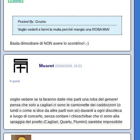
1 punto
Posted By: Grumo
Voglio vederli a farmi la multa perché mangio una ROBA MIA!
Basta dimostrare di NON avere lo scontrino! ;-)
Musrot
22/04/2009, 15:01
0 punti
voglio vedere se la faranno dalle mie parti una roba del genere!
pensa che solo a cagliari ci sono le camionette dei caddozzoni (o
luridi o come si dice da altre parti non so) davanti a ogni discoteca
e luogo di concerto, senza contare i chioschi/bar che ci sono alla
spiaggia del poetto (Cagliari, Quartu, Flumini) sarebbe impossibile