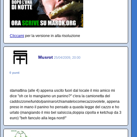
Cliccami
per la versione in alta risoluzione
Musrot
25/04/2009, 20:00
0 punti
stamattina (alle 4) appena uscito fuori dal locale il mio amico mi
dice "oh ce lo mangiamo un panino?" c'era la camionetta del
caddozzone/lurido/paninaro/chiamatelocomecazzovolete, appena
preso in mano il panino ho pensato a quasta legge del cazzo e ho
urlato (mangiando il mio bel salsiccia,doppia cipolla e ketchup da 3
euro) "beh fanculo alla lega nord!"