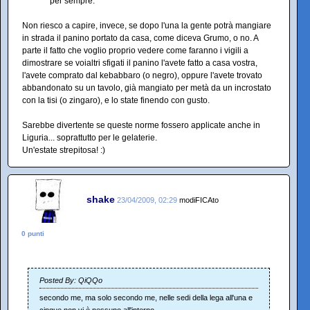
per sempre.
Non riesco a capire, invece, se dopo l'una la gente potrà mangiare
in strada il panino portato da casa, come diceva Grumo, o no. A
parte il fatto che voglio proprio vedere come faranno i vigili a
dimostrare se voialtri sfigati il panino l'avete fatto a casa vostra,
l'avete comprato dal kebabbaro (o negro), oppure l'avete trovato
abbandonato su un tavolo, già mangiato per metà da un incrostato
con la tisi (o zingaro), e lo state finendo con gusto.
Sarebbe divertente se queste norme fossero applicate anche in
Liguria... soprattutto per le gelaterie.
Un'estate strepitosa! :)
shake
23/04/2009, 02:29
modiFICAto
0 punti
Posted By: QiQQo
secondo me, ma solo secondo me, nelle sedi della lega all'una e