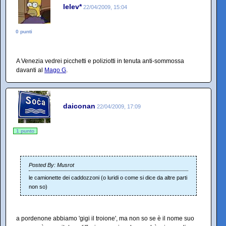
lelev*
22/04/2009, 15:04
0 punti
A Venezia vedrei picchetti e poliziotti in tenuta anti-sommossa
davanti al
Mago G
.
daiconan
22/04/2009, 17:09
1 punto
Posted By: Musrot
le camionette dei caddozzoni (o luridi o come si dice da altre parti
non so)
a pordenone abbiamo 'gigi il troione', ma non so se è il nome suo