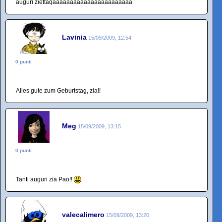
auguri ziettaqaaaaaaaaaaaaaaaaaaaaaaa
Lavinia
15/09/2009, 12:54
0 punti
Alles gute zum Geburtstag, zia!!
Meg
15/09/2009, 13:15
0 punti
Tanti auguri zia Pao!!
valecalimero
15/09/2009, 13:20