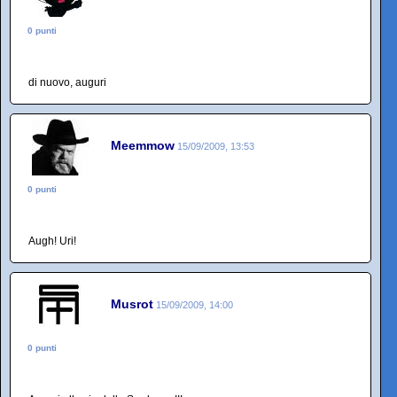
0 punti
di nuovo, auguri
Meemmow
15/09/2009, 13:53
0 punti
Augh! Uri!
Musrot
15/09/2009, 14:00
0 punti