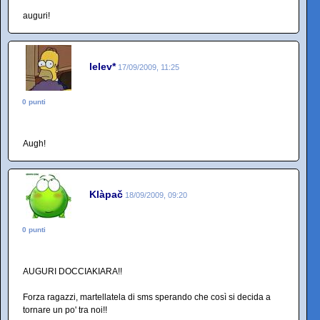
auguri!
lelev*
17/09/2009, 11:25
0 punti
Augh!
Klàpač
18/09/2009, 09:20
0 punti
AUGURI DOCCIAKIARA!!
Forza ragazzi, martellatela di sms sperando che così si decida a
tornare un po' tra noi!!