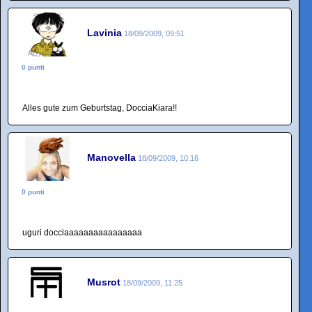
Lavinia
18/09/2009, 09:51
0 punti
Alles gute zum Geburtstag, DocciaKiara!!
Manovella
18/09/2009, 10:16
0 punti
uguri docciaaaaaaaaaaaaaaaa
Musrot
18/09/2009, 11:25