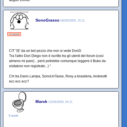
auguri Dondi!
SonoGrasso
08/09/2009, 15:11
-2 punti
CIT "(E' da un bel pezzo che non si vede DonD.
Tra l'altro Don Diego non è iscritto tra gli utenti del forum (così
almeno mi pare)... però potrebbe comunque leggere il Buko da
visitatore non registrato...) "
Chi tra Dario Lampa, SonoUnTasso, Rosy a brasileria, Andreotti
ecc ecc ecc?
Marok
12/09/2009, 04:11
0 punti