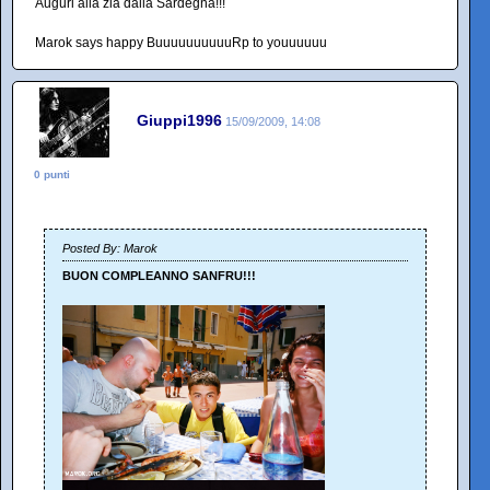
Auguri alla zia dalla Sardegna!!!
Marok says happy BuuuuuuuuuuRp to youuuuuu
Giuppi1996
15/09/2009, 14:08
0 punti
Posted By: Marok
BUON COMPLEANNO SANFRU!!!