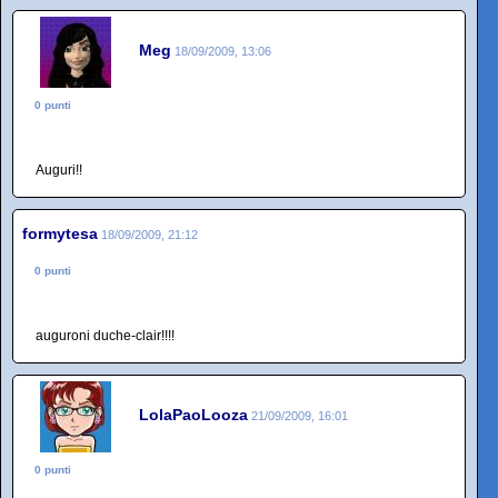
Meg
18/09/2009, 13:06
0 punti
Auguri!!
formytesa
18/09/2009, 21:12
0 punti
auguroni duche-clair!!!!
LolaPaoLooza
21/09/2009, 16:01
0 punti