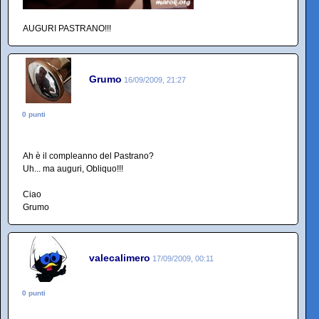
AUGURI PASTRANO!!!
Grumo
16/09/2009, 21:27
0 punti
Ah è il compleanno del Pastrano?
Uh... ma auguri, Obliquo!!!
Ciao
Grumo
valecalimero
17/09/2009, 00:11
0 punti