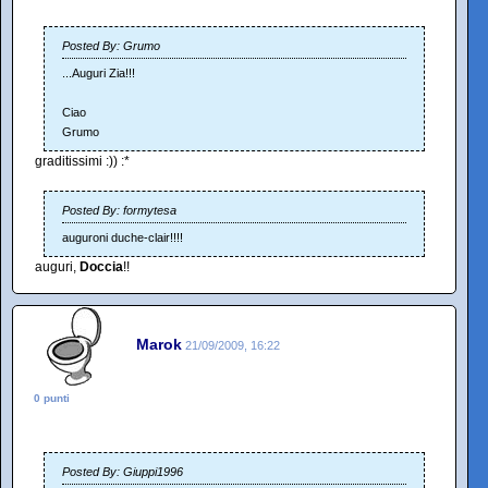
Posted By: Grumo
...Auguri Zia!!!
Ciao
Grumo
graditissimi :)) :*
Posted By: formytesa
auguroni duche-clair!!!!
auguri,
Doccia
!!
Marok
21/09/2009, 16:22
0 punti
Posted By: Giuppi1996