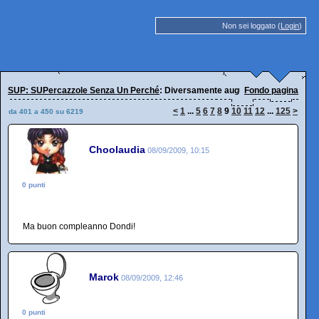
Non sei loggato (
Login
)
SUP: SUPercazzole Senza Un Perché
: Diversamente auguri!
Fondo pagina
<
1
...
5
6
7
8
9
10
11
12
...
125
>
da 401 a 450 su 6219
Choolaudia
08/09/2009, 10:15
0 punti
Ma buon compleanno Dondi!
Marok
08/09/2009, 12:46
0 punti