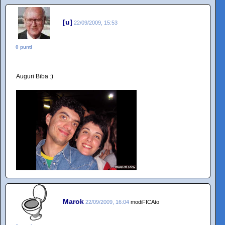
[u]
22/09/2009, 15:53
0 punti
Auguri Biba :)
Marok
22/09/2009, 16:04
modiFICAto