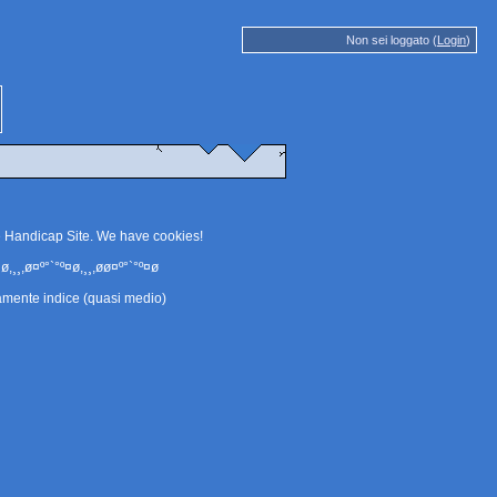
Non sei loggato (
Login
)
e Handicap Site. We have
cookies
!
ø,¸¸,ø¤º°`°º¤ø,¸¸,øø¤º°`°º¤ø
amente indice (quasi medio)