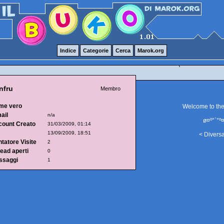
Indice
Categorie
Cerca
Marok.org
nfru
Membro
me vero
Welcome to th
ail
n/a
ø¤º°`°º¤
count Creato
31/03/2009, 01:14
13/09/2009, 18:51
< Divers
tatore Visite
2
ead aperti
0
ssaggi
1