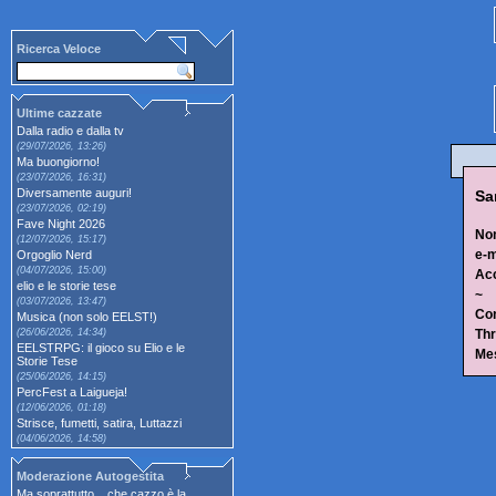
Ricerca Veloce
Ultime cazzate
Dalla radio e dalla tv
(29/07/2026, 13:26)
Ma buongiorno!
(23/07/2026, 16:31)
Diversamente auguri!
Sa
(23/07/2026, 02:19)
Fave Night 2026
No
(12/07/2026, 15:17)
e-m
Orgoglio Nerd
(04/07/2026, 15:00)
Ac
elio e le storie tese
~
(03/07/2026, 13:47)
Con
Musica (non solo EELST!)
(26/06/2026, 14:34)
Thr
EELSTRPG: il gioco su Elio e le
Me
Storie Tese
(25/06/2026, 14:15)
PercFest a Laigueja!
(12/06/2026, 01:18)
Strisce, fumetti, satira, Luttazzi
(04/06/2026, 14:58)
Moderazione Autogestita
Ma soprattutto... che cazzo è la