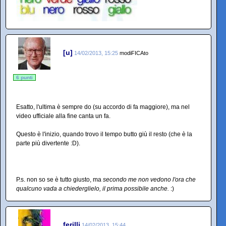
[u]
14/02/2013, 15:25
modiFICAto
6 punti
Esatto, l'ultima è sempre do (su accordo di fa maggiore), ma nel
video ufficiale alla fine canta un fa.
Questo è l'inizio, quando trovo il tempo butto giù il resto (che è la
parte più divertente :D).
P.s. non so se è tutto giusto, ma
secondo me non vedono l'ora che
qualcuno vada a chiederglielo, il prima possibile anche.
:)
ferilli
14/02/2013, 15:44