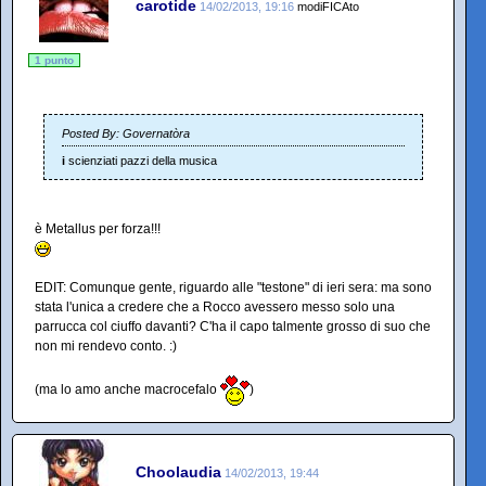
carotide
14/02/2013, 19:16
modiFICAto
1 punto
Posted By: Governatòra
i
scienziati pazzi della musica
è Metallus per forza!!!
EDIT: Comunque gente, riguardo alle "testone" di ieri sera: ma sono
stata l'unica a credere che a Rocco avessero messo solo una
parrucca col ciuffo davanti? C'ha il capo talmente grosso di suo che
non mi rendevo conto. :)
(ma lo amo anche macrocefalo
)
Choolaudia
14/02/2013, 19:44