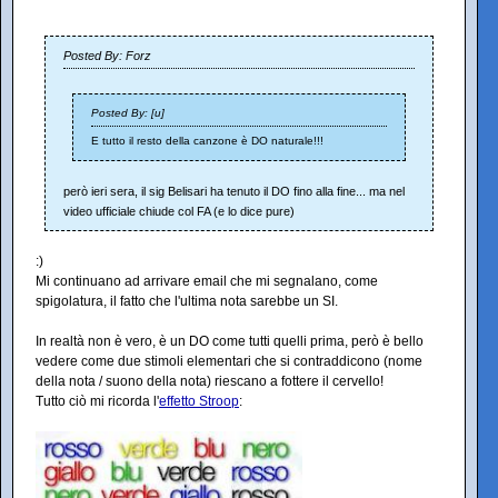
Posted By: Forz
Posted By: [u]
E tutto il resto della canzone è DO naturale!!!
però ieri sera, il sig Belisari ha tenuto il DO fino alla fine... ma nel
video ufficiale chiude col FA (e lo dice pure)
:)
Mi continuano ad arrivare email che mi segnalano, come
spigolatura, il fatto che l'ultima nota sarebbe un SI.
In realtà non è vero, è un DO come tutti quelli prima, però è bello
vedere come due stimoli elementari che si contraddicono (nome
della nota / suono della nota) riescano a fottere il cervello!
Tutto ciò mi ricorda l'
effetto Stroop
: