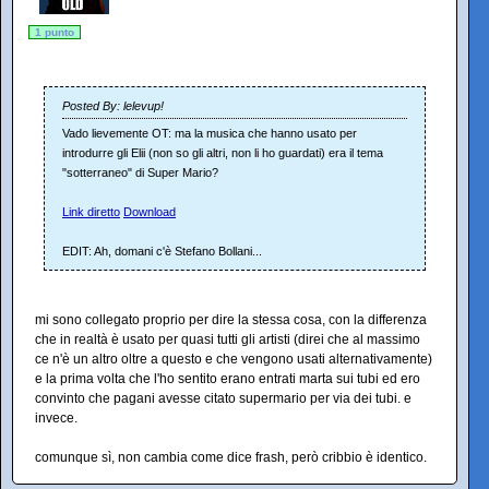
1 punto
Posted By: lelevup!
Vado lievemente OT: ma la musica che hanno usato per
introdurre gli Elii (non so gli altri, non li ho guardati) era il tema
"sotterraneo" di Super Mario?
Link diretto
Download
EDIT: Ah, domani c'è Stefano Bollani...
mi sono collegato proprio per dire la stessa cosa, con la differenza
che in realtà è usato per quasi tutti gli artisti (direi che al massimo
ce n'è un altro oltre a questo e che vengono usati alternativamente)
e la prima volta che l'ho sentito erano entrati marta sui tubi ed ero
convinto che pagani avesse citato supermario per via dei tubi. e
invece.
comunque sì, non cambia come dice frash, però cribbio è identico.