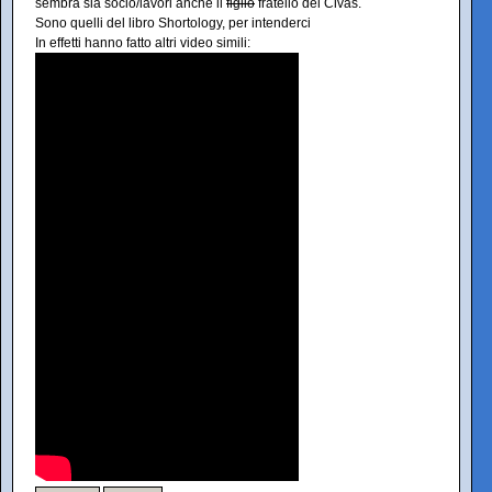
sembra sia socio/lavori anche il
figlio
fratello del Civas.
Sono quelli del libro Shortology, per intenderci
In effetti hanno fatto altri video simili: