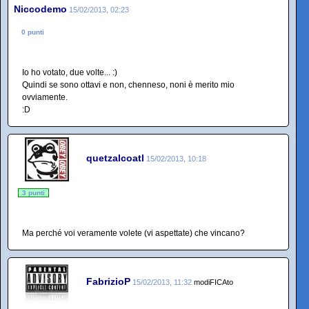
Niccodemo
15/02/2013, 02:23
0 punti
Io ho votato, due volte... :)
Quindi se sono ottavi e non, chenneso, noni è merito mio
ovviamente.
:D
quetzalcoatl
15/02/2013, 10:18
3 punti
Ma perché voi veramente volete (vi aspettate) che vincano?
FabrizioP
15/02/2013, 11:32
modiFICAto