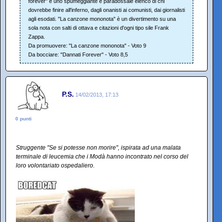
forever" è uno spumeggiante e paradossale elenco di chi
dovrebbe finire all'inferno, dagli onanisti ai comunisti, dai giornalisti
agli esodati. "La canzone mononota" è un divertimento su una
sola nota con salti di ottava e citazioni d'ogni tipo sile Frank
Zappa.
Da promuovere: "La canzone mononota" - Voto 9
Da bocciare: "Dannati Forever" - Voto 8,5
P.S.
14/02/2013, 17:13
0 punti
Struggente "Se si potesse non morire", ispirata ad una malata
terminale di leucemia che i Modà hanno incontrato nel corso del
loro volontariato ospedaliero.