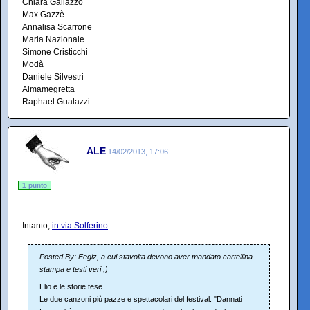
Chiara Galiazzo
Max Gazzè
Annalisa Scarrone
Maria Nazionale
Simone Cristicchi
Modà
Daniele Silvestri
Almamegretta
Raphael Gualazzi
ALE
14/02/2013, 17:06
1 punto
Intanto,
in via Solferino
:
Posted By: Fegiz, a cui stavolta devono aver mandato cartellina
stampa e testi veri ;)
Elio e le storie tese
Le due canzoni più pazze e spettacolari del festival. "Dannati