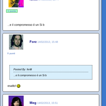
1 punto
...e il compromesso é un Si b
Forz
14/02/2013, 15:48
0 punti
Posted By: ferilli
...e il compromesso é un Si b
esatto!
Meg
14/02/2013, 15:51