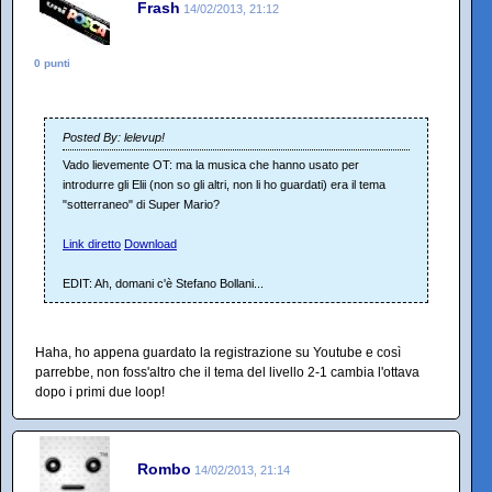
Frash
14/02/2013, 21:12
0 punti
Posted By: lelevup!
Vado lievemente OT: ma la musica che hanno usato per
introdurre gli Elii (non so gli altri, non li ho guardati) era il tema
"sotterraneo" di Super Mario?
Link diretto
Download
EDIT: Ah, domani c'è Stefano Bollani...
Haha, ho appena guardato la registrazione su Youtube e così
parrebbe, non foss'altro che il tema del livello 2-1 cambia l'ottava
dopo i primi due loop!
Rombo
14/02/2013, 21:14