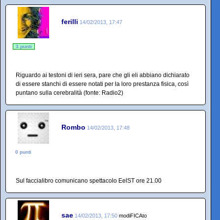
ferilli
14/02/2013, 17:47
3 punti
Riguardo ai testoni di ieri sera, pare che gli eli abbiano dichiarato
di essere stanchi di essere notati per la loro prestanza fisica, così
puntano sulla cerebralità (fonte: Radio2)
Rombo
14/02/2013, 17:48
0 punti
Sul faccialibro comunicano spettacolo EelST ore 21.00
sae
14/02/2013, 17:50
modiFICAto