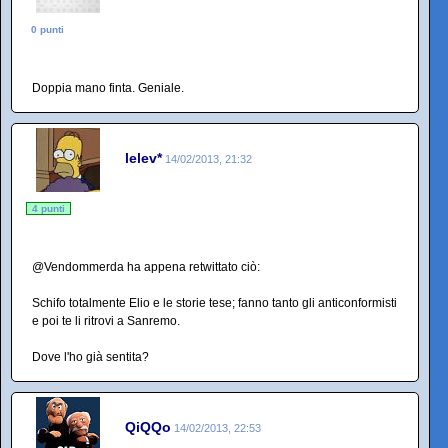
0 punti
Doppia mano finta. Geniale.
lelev*
14/02/2013, 21:32
4 punti
@Vendommerda ha appena retwittato ciò:
Schifo totalmente Elio e le storie tese; fanno tanto gli anticonformisti
e poi te li ritrovi a Sanremo.
Dove l'ho già sentita?
QiQQo
14/02/2013, 22:53