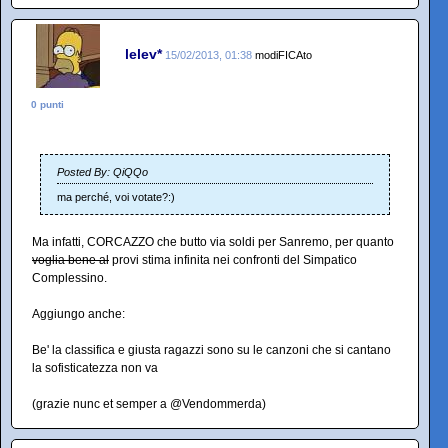
lelev*
15/02/2013, 01:38
modiFICAto
0 punti
Posted By: QiQQo
ma perché, voi votate?:)
Ma infatti, CORCAZZO che butto via soldi per Sanremo, per quanto
voglia bene al
provi stima infinita nei confronti del Simpatico
Complessino.
Aggiungo anche:
Be' la classifica e giusta ragazzi sono su le canzoni che si cantano
la sofisticatezza non va
(grazie nunc et semper a @Vendommerda)