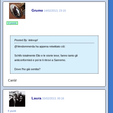
Grumo
14/02/2013, 23:15
2 punti
Posted By: lelevup!
@Vendommerda ha appena retwittato ciò:
Schifo totalmente Elio e le storie tese; fanno tanto gli
anticonformisti e poi te li ritrovi a Sanremo.
Dove l'ho già sentita?
Carrà!
Laura
15/02/2013, 00:16
0 punti