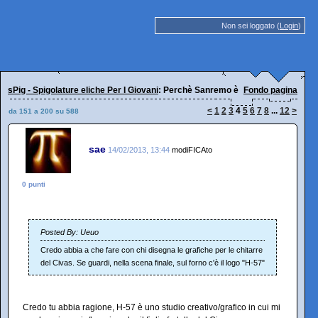
Non sei loggato (
Login
)
sPig - Spigolature eliche Per I Giovani
: Perchè Sanremo è Sanremo
Fondo pagina
<
1
2
3
4
5
6
7
8
...
12
>
da 151 a 200 su 588
sae
14/02/2013, 13:44
modiFICAto
0 punti
Posted By: Ueuo
Credo abbia a che fare con chi disegna le grafiche per le chitarre
del Civas. Se guardi, nella scena finale, sul forno c'è il logo "H-57"
Credo tu abbia ragione, H-57 è uno studio creativo/grafico in cui mi