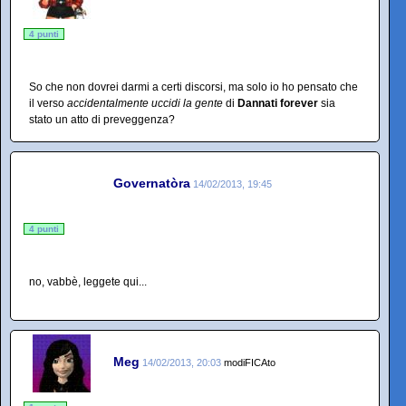
4 punti
So che non dovrei darmi a certi discorsi, ma solo io ho pensato che
il verso
accidentalmente uccidi la gente
di
Dannati forever
sia
stato un atto di preveggenza?
Governatòra
14/02/2013, 19:45
4 punti
no, vabbè, leggete qui...
Meg
14/02/2013, 20:03
modiFICAto