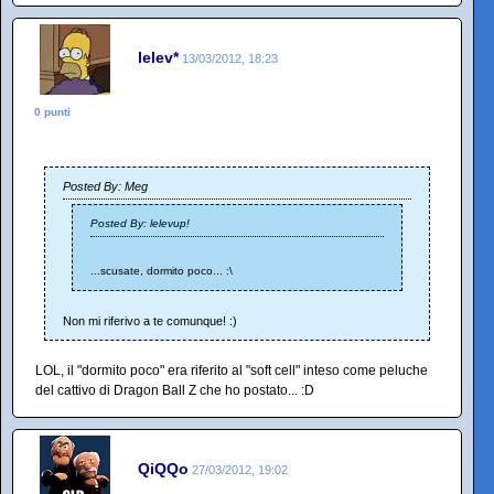
lelev*
13/03/2012, 18:23
0 punti
Posted By: Meg
Posted By: lelevup!
...scusate, dormito poco... :\
Non mi riferivo a te comunque! :)
LOL, il "dormito poco" era riferito al "soft cell" inteso come peluche
del cattivo di Dragon Ball Z che ho postato... :D
QiQQo
27/03/2012, 19:02