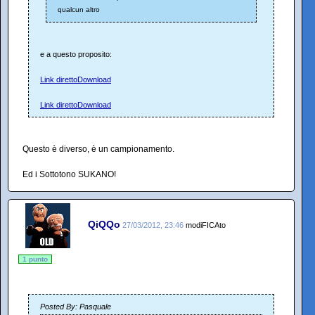
qualcun altro
e a questo proposito:
Link diretto
Download
Link diretto
Download
Questo è diverso, è un campionamento.
Ed i Sottotono SUKANO!
QiQQo
27/03/2012, 23:46
modiFICAto
1 punto
Posted By: Pasquale