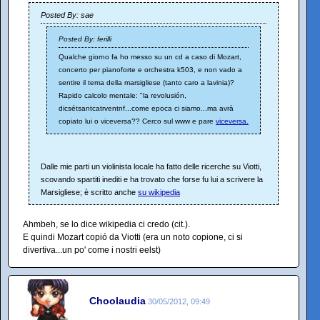
Posted By: sae
Posted By: ferilli
Qualche giorno fa ho messo su un cd a caso di Mozart,
concerto per pianoforte e orchestra k503, e non vado a
sentire il tema della marsigliese (tanto caro a lavinia)?
Rapido calcolo mentale: "la revolusión,
dicsétsantcatrventnf...come epoca ci siamo...ma avrà
copiato lui o viceversa?? Cerco sul www e pare
viceversa.
Dalle mie parti un violinista locale ha fatto delle ricerche su Viotti,
scovando spartiti inediti e ha trovato che forse fu lui a scrivere la
Marsigliese; è scritto anche
su wikipedia
Ahmbeh, se lo dice wikipedia ci credo (cit.).
E quindi Mozart copió da Viotti (era un noto copione, ci si
divertiva...un po' come i nostri eelst)
Choolaudia
30/05/2012, 09:49