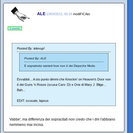
ALE
13/03/2012, 00:16
modiFICAto
1 punto
Posted By: lelevup!
Posted By: ALE
E soprattutto tainted love non è dei Depeche Mode.
Evvabbè... A sto punto dimmi che Knockin' on Heaven's Door non
è dei Guns 'n Roses (scusa Caro :D) e One di Mary J. Blige...
Bah...
EDIT: scusate, lapsus
Vabbe', ma differenza dei sopracitati non credo che i dm l'abbiano
nemmeno mai incisa.