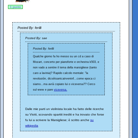
1 punto
Posted By: ferilli
Posted By: sae
Posted By: ferilli
Qualche giorno fa ho messo su un cd a caso di
Mozart, concerto per pianoforte e orchestra k503, e
non vado a sentire il tema della marsigliese (tanto
caro a lavinia)? Rapido calcolo mentale: "la
revolusión, dicsétsantcatrventnf...come epoca ci
siamo...ma avrà copiato lui o viceversa?? Cerco
sul www e pare
viceversa.
Dalle mie parti un violinista locale ha fatto delle ricerche
su Viotti, scovando spartiti inediti e ha trovato che forse
fu lui a scrivere la Marsigliese; è scritto anche
su
wikipedia