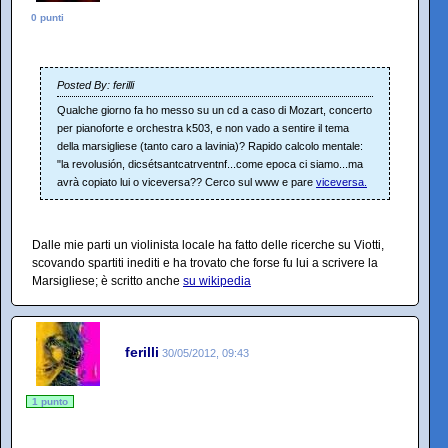
0 punti
Posted By: ferilli
Qualche giorno fa ho messo su un cd a caso di Mozart, concerto
per pianoforte e orchestra k503, e non vado a sentire il tema
della marsigliese (tanto caro a lavinia)? Rapido calcolo mentale:
"la revolusión, dicsétsantcatrventnf...come epoca ci siamo...ma
avrà copiato lui o viceversa?? Cerco sul www e pare
viceversa.
Dalle mie parti un violinista locale ha fatto delle ricerche su Viotti,
scovando spartiti inediti e ha trovato che forse fu lui a scrivere la
Marsigliese; è scritto anche
su wikipedia
ferilli
30/05/2012, 09:43
1 punto