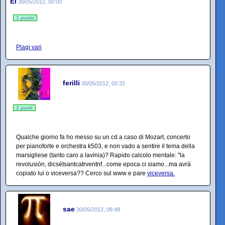
El
30/05/2012, 00:00
1 punto
Plagi vari
ferilli
30/05/2012, 00:33
2 punti
Qualche giorno fa ho messo su un cd a caso di Mozart, concerto
per pianoforte e orchestra k503, e non vado a sentire il tema della
marsigliese (tanto caro a lavinia)? Rapido calcolo mentale: "la
revolusión, dicsétsantcatrventnf...come epoca ci siamo...ma avrà
copiato lui o viceversa?? Cerco sul www e pare
viceversa.
sae
30/05/2012, 08:48