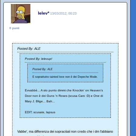
lelev*
13/03/2012, 00:23
0 punti
Posted By: ALE
Posted By: lelevup!
Posted By: ALE
E soprattutto tainted love non è dei Depeche Mode.
Evvabbè... A sto punto dimmi che Knockin' on Heaven's
Door non è dei Guns 'n Roses (scusa Caro :D) e One di
Mary J. Blige... Bah...
EDIT: scusate, lapsus
Vabbe', ma differenza dei sopracitati non credo che i dm l'abbiano