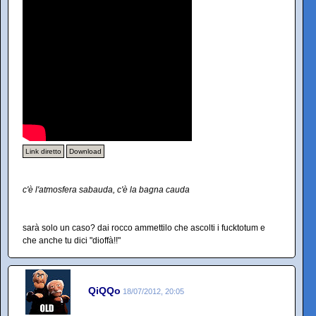
Link diretto
Download
c'è l'atmosfera sabauda, c'è la bagna cauda
sarà solo un caso? dai rocco ammettilo che ascolti i fucktotum e
che anche tu dici "dioffà!!"
QiQQo
18/07/2012, 20:05