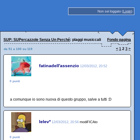
Non sei loggato (
Login
)
SUP: SUPercazzole Senza Un Perché
: plaggi musiccali
Fondo pagina
<
1
2
3
>
da 51 a 100 su 119
fatinadell'assenzio
12/03/2012, 20:52
0 punti
a comunque io sono nuova di questo gruppo, salve a tutti :D
lelev*
12/03/2012, 20:56
modiFICAto
0 punti