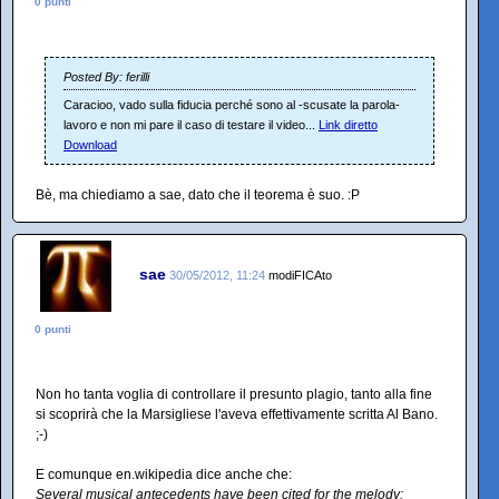
0 punti
Posted By: ferilli
Caracioo, vado sulla fiducia perché sono al -scusate la parola-
lavoro e non mi pare il caso di testare il video...
Link diretto
Download
Bè, ma chiediamo a sae, dato che il teorema è suo. :P
sae
30/05/2012, 11:24
modiFICAto
0 punti
Non ho tanta voglia di controllare il presunto plagio, tanto alla fine
si scoprirà che la Marsigliese l'aveva effettivamente scritta Al Bano.
;-)
E comunque en.wikipedia dice anche che:
Several musical antecedents have been cited for the melody: