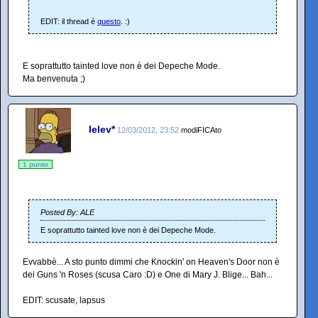
EDIT: il thread è
questo
. :)
E soprattutto tainted love non è dei Depeche Mode.
Ma benvenuta ;)
lelev*
12/03/2012, 23:52
modiFICAto
1 punto
Posted By: ALE
E soprattutto tainted love non è dei Depeche Mode.
Evvabbè... A sto punto dimmi che Knockin' on Heaven's Door non è
dei Guns 'n Roses (scusa Caro :D) e One di Mary J. Blige... Bah...
EDIT: scusate, lapsus