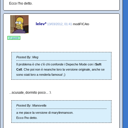
Ecco l'ho detto.
lelev*
13/03/2012, 01:41
modiFICAto
2 punti
Posted By: Meg
Il problema è che c'è chi confonde i Depeche Mode con i
Soft
Cell
. Che poi non è neanche loro la versione originale, anche se
sono stati loro a renderla famosa! ;)
...scusate, dormito poco... :\
Posted By: Manovella
a me piace la versione di marylinmanson.
Ecco l'ho detto.