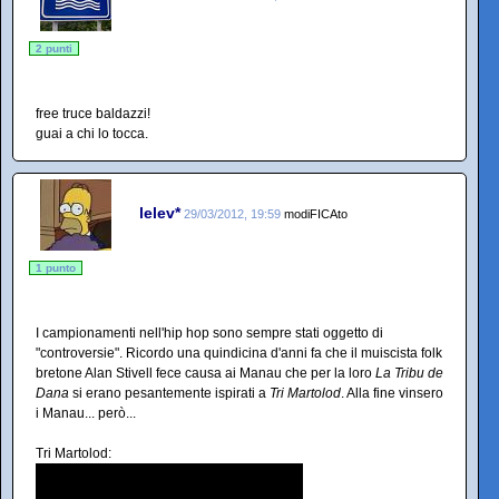
2 punti
free truce baldazzi!
guai a chi lo tocca.
lelev*
29/03/2012, 19:59
modiFICAto
1 punto
I campionamenti nell'hip hop sono sempre stati oggetto di
"controversie". Ricordo una quindicina d'anni fa che il muiscista folk
bretone Alan Stivell fece causa ai Manau che per la loro
La Tribu de
Dana
si erano pesantemente ispirati a
Tri Martolod
. Alla fine vinsero
i Manau... però...
Tri Martolod: