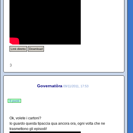
Link diretto
Download
:)
Governatòra
09/11/2011, 17:53
5 punti
Ok, volete i cartoni?
Io guardo questa tipaccia qua ancora ora, ogni volta che ne
trasmettono gli episodi!