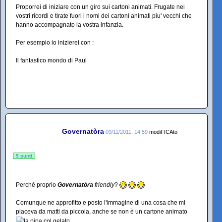
Proporrei di iniziare con un giro sui cartoni animati. Frugate nei
vostri ricordi e tirate fuori i nomi dei cartoni animati piu' vecchi che
hanno accompagnato la vostra infanzia.
Per esempio io inizierei con :
Il fantastico mondo di Paul
Governatòra
09/11/2011, 14:59
modiFICAto
5 punti
Perché proprio
Governatòra
friendly
?
Comunque ne approfitto e posto l'immagine di una cosa che mi
piaceva da matti da piccola, anche se non è un cartone animato