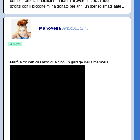
denti durante la pubblicità...la paura di avere in bocca quegli
stronzi con il piccone mi ha donato per anni un sorriso smagliante...
Manovella
09/11/2011, 17:46
3 punti
Marò altro ceh cassetto,qua c'ho un garage della memoria!!