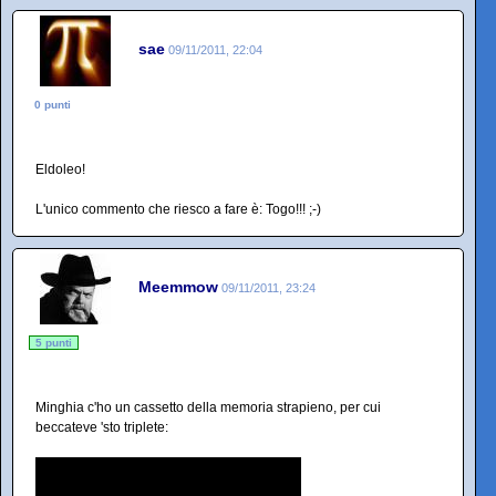
sae
09/11/2011, 22:04
0 punti
Eldoleo!
L'unico commento che riesco a fare è: Togo!!! ;-)
Meemmow
09/11/2011, 23:24
5 punti
Minghia c'ho un cassetto della memoria strapieno, per cui
beccateve 'sto triplete: