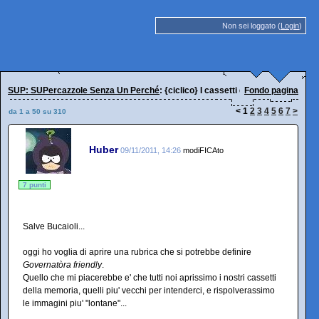
Non sei loggato (
Login
)
SUP: SUPercazzole Senza Un Perché
: {ciclico} I cassetti della memoria...
Fondo pagina
<
1
2
3
4
5
6
7
>
da 1 a 50 su 310
Huber
09/11/2011, 14:26
modiFICAto
7 punti
Salve Bucaioli...
oggi ho voglia di aprire una rubrica che si potrebbe definire
Governatòra friendly
.
Quello che mi piacerebbe e' che tutti noi aprissimo i nostri cassetti
della memoria, quelli piu' vecchi per intenderci, e rispolverassimo
le immagini piu' "lontane"...