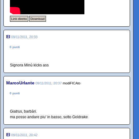
Link diretto
Download
El
09/11/2011, 20:33
0 punti
Signora Minù kicks ass
MarcoUrlante
09/11/2011, 20:37
modiFICAto
0 punti
Giatrus, barbàri.
ma posso andare piu' in basso, sotto Goldrake
El
09/11/2011, 20:42