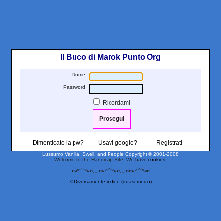
Il Buco di Marok Punto Org
Nome
Password
Ricordami
Dimenticato la pw?
Usavi google?
Registrati
Lussumo Vanilla, Swell, and People
Copyright © 2001-2008
Welcome to the Handicap Site. We have
cookies
!
ø¤º°`°º¤ø,¸¸,ø¤º°`°º¤ø,¸¸,øø¤º°`°º¤ø
< Diversamente indice (quasi medio)