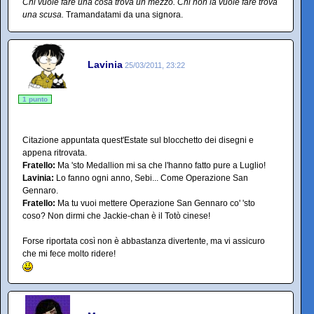
Chi vuole fare una cosa trova un mezzo. Chi non la vuole fare trova
una scusa.
Tramandatami da una signora.
Lavinia
25/03/2011, 23:22
1 punto
Citazione appuntata quest'Estate sul blocchetto dei disegni e
appena ritrovata.
Fratello:
Ma 'sto Medallion mi sa che l'hanno fatto pure a Luglio!
Lavinia:
Lo fanno ogni anno, Sebi... Come Operazione San
Gennaro.
Fratello:
Ma tu vuoi mettere Operazione San Gennaro co' 'sto
coso? Non dirmi che Jackie-chan è il Totò cinese!
Forse riportata così non è abbastanza divertente, ma vi assicuro
che mi fece molto ridere!