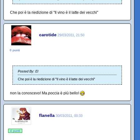
Che poi è la riedizione di "Il vino è il latte dei vecchi"
carotide
29/03/2011, 21:50
0 punti
Posted By: El
Che poi è la riedizione di "Il vino è il latte dei vecchi"
non la conoscevo! Ma
poccia
è più bello!
flanella
30/03/2011, 00:33
4 punti