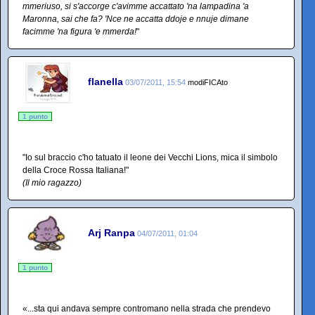
mmeriuso, si s'accorge c'avimme accattato 'na lampadina 'a
Maronna, sai che fa? 'Nce ne accatta ddoje e nnuje dimane
facimme 'na figura 'e mmerda!
"
flanella
03/07/2011, 15:54
modiFICAto
1 punto
"Io sul braccio c'ho tatuato il leone dei Vecchi Lions, mica il simbolo
della Croce Rossa Italiana!"
(Il mio ragazzo)
Arj Ranpa
04/07/2011, 01:04
1 punto
«...sta qui andava sempre contromano nella strada che prendevo