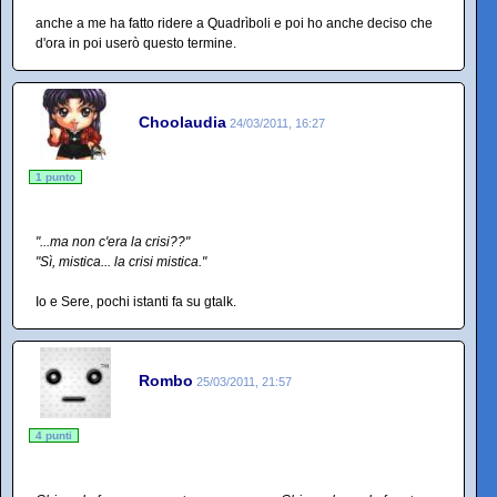
anche a me ha fatto ridere a Quadrìboli e poi ho anche deciso che
d'ora in poi userò questo termine.
Choolaudia
24/03/2011, 16:27
1 punto
"...ma non c'era la crisi??"
"Sì, mistica... la crisi mistica."
Io e Sere, pochi istanti fa su gtalk.
Rombo
25/03/2011, 21:57
4 punti