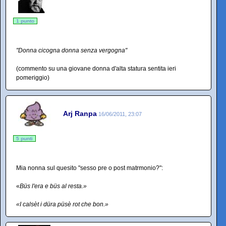
1 punto
"Donna cicogna donna senza vergogna"
(commento su una giovane donna d'alta statura sentita ieri
pomeriggio)
Arj Ranpa
16/06/2011, 23:07
5 punti
Mia nonna sul quesito "sesso pre o post matrmonio?":
«
Büs l'era e büs al resta.»
«I calsèt i düra püsè rot che bon.»