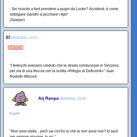
..Sei riuscito a farti prendere a pugni da Locke? Accidenti, è come
obbligare Gandhi a picchiare i figli!
(Sawyer)
El
04/04/2011, 23:13
-1 punti
"I tedeschi avevano creduto che la strada conducesse in Svizzera,
per via di una freccia con la scritta «Rifugio di Deficienti»" Juan
Rodolfo Wilcock
Arj Ranpa
05/04/2011, 20:20
0 punti
"Non sono bella... però sai cos'ho io che tu non avrai mai? Io sarò
per sempre giovane, tu no."