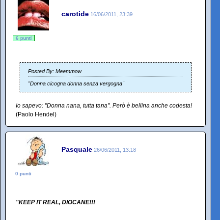
carotide
16/06/2011, 23:39
6 punti
Posted By: Meemmow
"Donna cicogna donna senza vergogna"
Io sapevo: "Donna nana, tutta tana". Però è bellina anche codesta!
(Paolo Hendel)
Pasquale
26/06/2011, 13:18
0 punti
"KEEP IT REAL, DIOCANE!!!