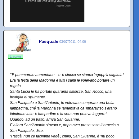
Pasquale
03/07/2011, 04:09
1 punto
"
'E pummarole aumentano... e 'o ciucco se stanca 'ngopp'a sagliuta!
Era la festa della Madonna e tutti i santi le volevano portare un
regalo.
Santa Lucia le ha portato quaranta salsicce, San Rocco, una
bottiglia di spumante.
San Pasquale e Sant'Antonio, le volevano comprare una bella
lampadina, ché 'a Maronna se lamentava ca 'mparaviso s'erano
fulminate tutte 'e lampadine e la sera non poteva leggere!
Quando, ad un tratto, arriva San Giuanne.
E allora Sant'Antonio s'avota e, dopo aver preso sotto il braccio a
San Pasquale, dice:
"Pascà, nun ce facimme vedè', chillo, San Giuanne, è 'nu poco