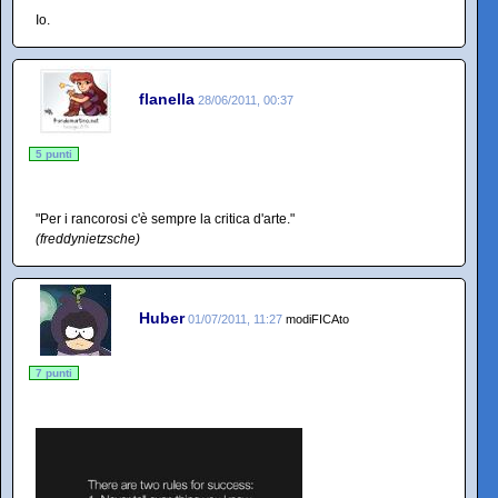
Io.
flanella
28/06/2011, 00:37
5 punti
"Per i rancorosi c'è sempre la critica d'arte."
(freddynietzsche)
Huber
01/07/2011, 11:27
modiFICAto
7 punti