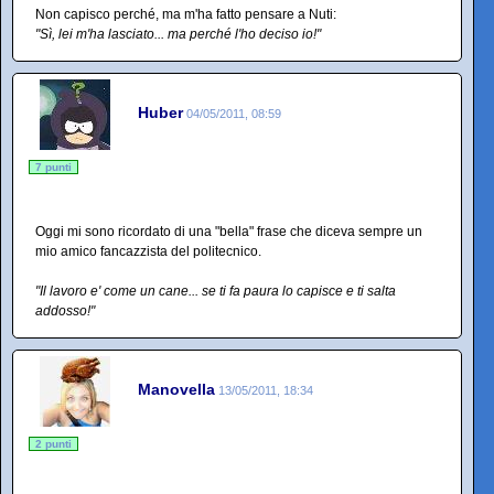
Non capisco perché, ma m'ha fatto pensare a Nuti:
"Sì, lei m'ha lasciato... ma perché l'ho deciso io!"
Huber
04/05/2011, 08:59
7 punti
Oggi mi sono ricordato di una "bella" frase che diceva sempre un
mio amico fancazzista del politecnico.
"Il lavoro e' come un cane... se ti fa paura lo capisce e ti salta
addosso!"
Manovella
13/05/2011, 18:34
2 punti