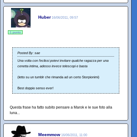
Huber
16/06/2011, 09:57
1 punto
Posted By: sae
Una volta con l’eclissi potevi invitare qualche ragazza per una
cenetta intima, adesso invece telescopi e basta
(letto su un tumblr che rimanda ad un certo Storpionimi)
Best doppio senso ever!
Questa frase ha fatto subito pensare a Marok e le sue foto alla
luna...
Meemmow
16/06/2011, 11:00