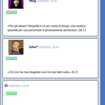
Meg
27/03/2011, 20:22
9 punti
«Per gli italiani l’illegalità è un po' come la droga: una modica
quantità per uso personale è generalmente ammessa».
(M.T.)
lelev*
28/03/2011, 20:42
3 punti
«Chi non ha mai sbagliato non ha mai fatto nulla.»
B.-P.
El
29/03/2011, 16:38
4 punti