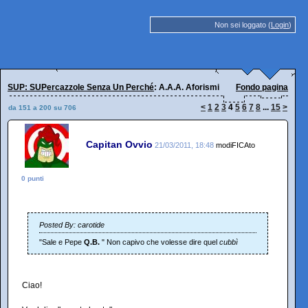
Non sei loggato (
Login
)
SUP: SUPercazzole Senza Un Perché
: A.A.A. Aforismi
Fondo pagina
<
1
2
3
4
5
6
7
8
...
15
>
da 151 a 200 su 706
Capitan Ovvio
21/03/2011, 18:48
modiFICAto
0 punti
Posted By: carotide
"Sale e Pepe
Q.B.
" Non capivo che volesse dire quel
cubbì
Ciao!