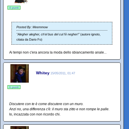
4 punti
Posted By: Meemmow
"Alegher alegher, ch'el bus del cul l'è negher!"
(autore ignoto,
citata da Dario Fo)
Ai tempi non c'era ancora la moda dello sbiancamento anale...
Whitey
15/05/2011, 01:47
6 punti
Discutere con te è come discutere con un muro.
Anzi no, una differenza c'è: il muro sta zitto e non rompe le palle.
Io, incazzata con non ricordo chi.