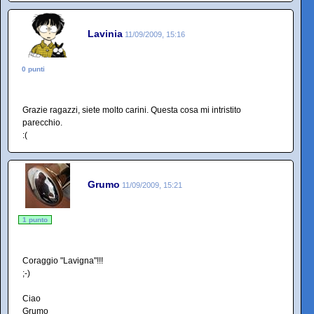
Lavinia
11/09/2009, 15:16
0 punti
Grazie ragazzi, siete molto carini. Questa cosa mi intristito
parecchio.
:(
Grumo
11/09/2009, 15:21
1 punto
Coraggio "Lavigna"!!!
;-)
Ciao
Grumo