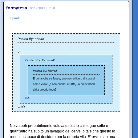
formytesa
18/09/2009, 02:10
0 punti
Posted By: shake
2.
Posted By: FabrizioP
Posted By: lelevez
E poi anche se fosse, uno non è libero di curarsi
come vuole (o non curarsi affatto), a prescindere
dalla propria fede?
No.
Eh??
No va beh probabilmente voleva dire che chi segue sette e
quant'altro ha subito un lavaggio del cervello tale che questo lo
rende incapace di decidere per la propria vita. E' ovvio che una