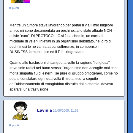
0 punti
Mentre un tumore stava lavorando per portarsi via il mio migliore
amico mi sono documentata un pochino...allo stato attuale NON
esiste "cura", DI PROTOCOLLO si fa la chemio, un cocktail
micidiale di veleni iniettati in un organismo debilitato, nel giro di
pochi mesi te ne vai tra atroci sofferenze, in compenso il
BUSINESS farmaceutico ed il P.I.L. ringraziano.
Quanto alle trasfusioni di sangue, a volte la ragione "religiosa"
trova solo radici nel buon senso: l'organismo non accoglie mai con
molta simpatia fluidi esterni, se pure di gruppo omogeneo, come ho
potuto constatare ogni qualvolta il mio amico, a seguito
dell'abbassamento di emoglobina distrutta dalla chemio, doveva
spararsi una trasfusione.
Lavinia
18/09/2009, 11:52
0 punti