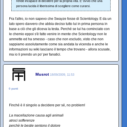
rende incapace di decidere per la propria vita. E' ovvio che una
persona lucida è liberissima di scegliere come curarsi.
Fra l'altro, io non sapevo che Swayze fosse di Scientology. E da un
lato spero davvero che abbia deciso tutto lui in prima persona in
base a ciò che gli diceva la testa. Perché se lui ha cominciato con
le chemio eppoi s'è fatto venire in mente che Scientology non le
ammette ed ha smesso - caso che non escludo, visto che non
sappiamo assolutamente come sia andata la vicenda e anche le
informazioni su wiki lasciano il tempo che trovano - allora scusate,
ma io li prendo un po' per fanatici.
Musrot
18/09/2009, 11:53
0 punti
Finché è il singolo a decidere per sé, no problem!
La macellazione causa agli animali
atroci sofferenze
perchè le bestie sentono il dolore