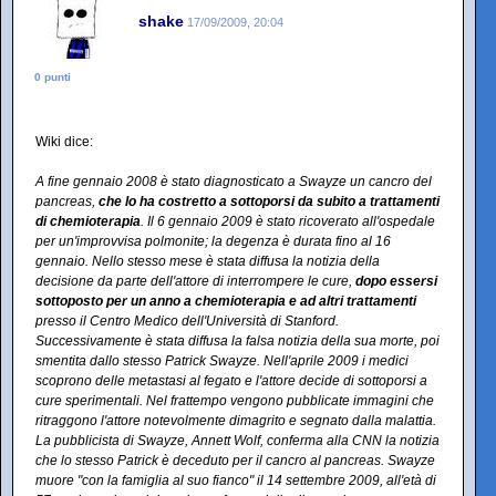
shake
17/09/2009, 20:04
0 punti
Wiki dice:
A fine gennaio 2008 è stato diagnosticato a Swayze un cancro del
pancreas,
che lo ha costretto a sottoporsi da subito a trattamenti
di chemioterapia
. Il 6 gennaio 2009 è stato ricoverato all'ospedale
per un'improvvisa polmonite; la degenza è durata fino al 16
gennaio. Nello stesso mese è stata diffusa la notizia della
decisione da parte dell'attore di interrompere le cure,
dopo essersi
sottoposto per un anno a chemioterapia e ad altri trattamenti
presso il Centro Medico dell'Università di Stanford.
Successivamente è stata diffusa la falsa notizia della sua morte, poi
smentita dallo stesso Patrick Swayze. Nell'aprile 2009 i medici
scoprono delle metastasi al fegato e l'attore decide di sottoporsi a
cure sperimentali. Nel frattempo vengono pubblicate immagini che
ritraggono l'attore notevolmente dimagrito e segnato dalla malattia.
La pubblicista di Swayze, Annett Wolf, conferma alla CNN la notizia
che lo stesso Patrick è deceduto per il cancro al pancreas. Swayze
muore "con la famiglia al suo fianco" il 14 settembre 2009, all'età di