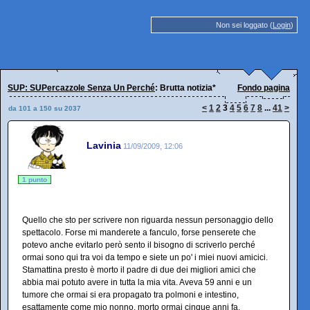
Non sei loggato (
Login
)
SUP: SUPercazzole Senza Un Perché
: Brutta notizia*
Fondo pagina
<
1
2
3
4
5
6
7
8
...
41
>
da 101 a 150 su 2037
Lavinia
11/09/2009, 12:06
1 punto
Quello che sto per scrivere non riguarda nessun personaggio dello
spettacolo. Forse mi manderete a fanculo, forse penserete che
potevo anche evitarlo però sento il bisogno di scriverlo perché
ormai sono qui tra voi da tempo e siete un po' i miei nuovi amicici.
Stamattina presto è morto il padre di due dei migliori amici che
abbia mai potuto avere in tutta la mia vita. Aveva 59 anni e un
tumore che ormai si era propagato tra polmoni e intestino,
esattamente come mio nonno, morto ormai cinque anni fa.