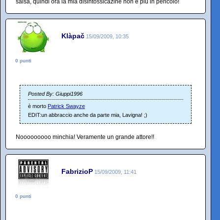
salsa, quindi ora la mia disintossicazine non è più in pericolo!
Klàpač
15/09/2009, 10:35
0 punti
Posted By: Giuppi1996
è morto
Patrick Swayze
EDIT:un abbraccio anche da parte mia, Lavigna! ;)
Nooooooooo minchia! Veramente un grande attore!!
FabrizioP
15/09/2009, 11:41
0 punti