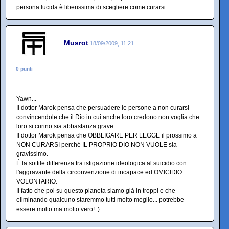
persona lucida è liberissima di scegliere come curarsi.
Musrot
18/09/2009, 11:21
0 punti
Yawn...
Il dottor Marok pensa che persuadere le persone a non curarsi
convincendole che il Dio in cui anche loro credono non voglia che
loro si curino sia abbastanza grave.
Il dottor Marok pensa che OBBLIGARE PER LEGGE il prossimo a
NON CURARSI perché IL PROPRIO DIO NON VUOLE sia
gravissimo.
È la sottile differenza tra istigazione ideologica al suicidio con
l'aggravante della circonvenzione di incapace ed OMICIDIO
VOLONTARIO.
Il fatto che poi su questo pianeta siamo già in troppi e che
eliminando qualcuno staremmo tutti molto meglio... potrebbe
essere molto ma molto vero! :)