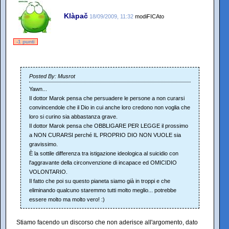
Klàpač
18/09/2009, 11:32
modiFICAto
-1 punti
Posted By: Musrot
Yawn...
Il dottor Marok pensa che persuadere le persone a non curarsi
convincendole che il Dio in cui anche loro credono non voglia che
loro si curino sia abbastanza grave.
Il dottor Marok pensa che OBBLIGARE PER LEGGE il prossimo
a NON CURARSI perché IL PROPRIO DIO NON VUOLE sia
gravissimo.
È la sottile differenza tra istigazione ideologica al suicidio con
l'aggravante della circonvenzione di incapace ed OMICIDIO
VOLONTARIO.
Il fatto che poi su questo pianeta siamo già in troppi e che
eliminando qualcuno staremmo tutti molto meglio... potrebbe
essere molto ma molto vero! :)
Stiamo facendo un discorso che non aderisce all'argomento, dato