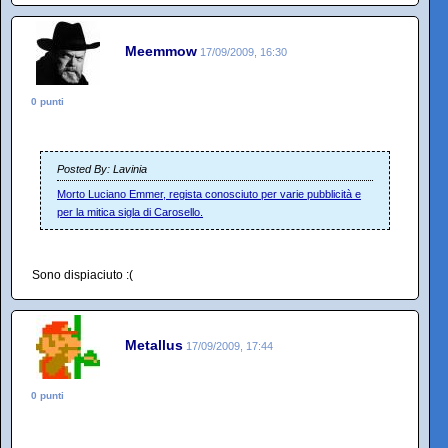
Meemmow
17/09/2009, 16:30
0 punti
Posted By: Lavinia
Morto Luciano Emmer, regista conosciuto per varie pubblicità e
per la mitica sigla di Carosello.
Sono dispiaciuto :(
Metallus
17/09/2009, 17:44
0 punti