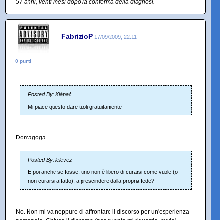
57 anni, venti mesi dopo la conferma della diagnosi.
FabrizioP
17/09/2009, 22:11
0 punti
Posted By: Klàpač
Mi piace questo dare titoli gratuitamente
Demagoga.
Posted By: lelevez
E poi anche se fosse, uno non è libero di curarsi come vuole (o
non curarsi affatto), a prescindere dalla propria fede?
No. Non mi va neppure di affrontare il discorso per un'esperienza