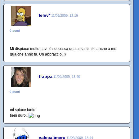
lelev*
11/09/2009, 13:19
0 punti
Mi dispiace molto Lavi, è successa una cosa simile anche a me
qualche anno fa. Un abbraccio. :)
frappa
11/09/2009, 13:40
0 punti
mi spiace tanto!
tieni duro..
valecalimero
11/09/2009, 13:44