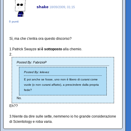
shake
18/09/2009, 01:15
0 punti
Sì, ma che c'entra ora questo discorso?
1.Patrick Swayze
si è sottoposto
alla chemio.
2.
Posted By: FabrizioP
Posted By: lelevez
E poi anche se fosse, uno non è libero di curarsi come
vuole (o non curarsi affatto), a prescindere dalla propria
fede?
No.
Eh??
3.Niente da dire sulle sette, nemmeno io ho grande considerazione
di Scientology e roba varia.