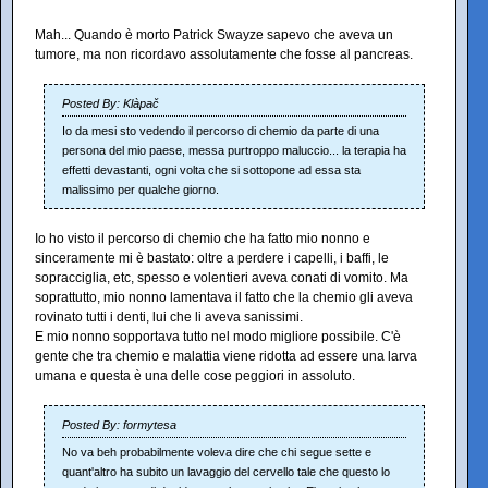
Mah... Quando è morto Patrick Swayze sapevo che aveva un
tumore, ma non ricordavo assolutamente che fosse al pancreas.
Posted By: Klàpač
Io da mesi sto vedendo il percorso di chemio da parte di una
persona del mio paese, messa purtroppo maluccio... la terapia ha
effetti devastanti, ogni volta che si sottopone ad essa sta
malissimo per qualche giorno.
Io ho visto il percorso di chemio che ha fatto mio nonno e
sinceramente mi è bastato: oltre a perdere i capelli, i baffi, le
sopracciglia, etc, spesso e volentieri aveva conati di vomito. Ma
soprattutto, mio nonno lamentava il fatto che la chemio gli aveva
rovinato tutti i denti, lui che li aveva sanissimi.
E mio nonno sopportava tutto nel modo migliore possibile. C'è
gente che tra chemio e malattia viene ridotta ad essere una larva
umana e questa è una delle cose peggiori in assoluto.
Posted By: formytesa
No va beh probabilmente voleva dire che chi segue sette e
quant'altro ha subito un lavaggio del cervello tale che questo lo