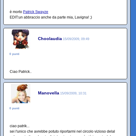
è morto
Patrick Swayze
EDIT:un abbraccio anche da parte mia, Lavigna! ;)
Choolaudia
15/09/2009, 09:49
0 punti
Ciao Patrick..
Manovella
15/09/2009, 10:31
0 punti
ciao patrik...
sei l'unico che avrebbe potuto riportarmi nel circolo vizioso delal