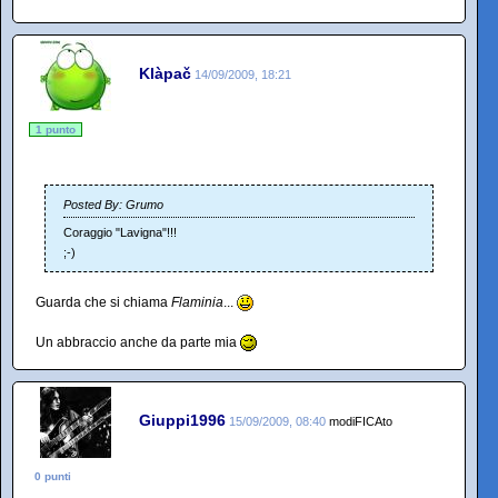
Klàpač
14/09/2009, 18:21
1 punto
Posted By: Grumo
Coraggio "Lavigna"!!!
;-)
Guarda che si chiama
Flaminia
...
Un abbraccio anche da parte mia
Giuppi1996
15/09/2009, 08:40
modiFICAto
0 punti