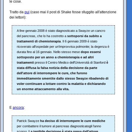
le cose.
Tratto da
qui
(caso mai il post di Shake fosse sfuggito all'attenzione
dei lettori):
A fine gennaio 2008 è stato diagnosticato a Swayze un cancro
del pancreas, che lo ha costretto a
sottoporsi da subito a
trattamenti di chemioterapia
. Il 6 gennaio 2009 è stato
ricoverato all'ospedale per un'improvvisa polmonite; la degenza è
durata fino al 16 gennaio. Nello stesso mese
dopo essersi
sottoposto per un anno a chemioterapia e ad altri
trattamenti
presso il Centro Medico dell'Università di Stanford
è
stata diffusa la falsa notizia della decisione da parte
dell'attore di interrompere le cure, che furono
immeditamente smentite dallo stesso Swayze ribadendo di
voler continuare a lottare contro la malattia e dichiarando
un enorme attaccamento alla vita.
E
ancora
:
Patrick Swayze
ha deciso di interrompere le cure mediche
per combattere il tumore al pancreas diagnosticatogli l’anno
scorso.
La terribile decisione è stata presa dall’attore