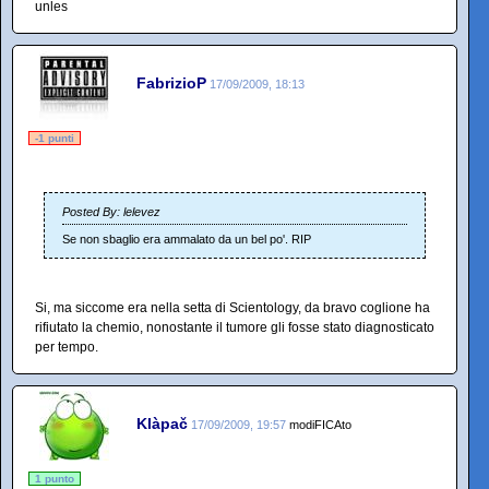
unles
FabrizioP
17/09/2009, 18:13
-1 punti
Posted By: lelevez
Se non sbaglio era ammalato da un bel po'. RIP
Si, ma siccome era nella setta di Scientology, da bravo coglione ha
rifiutato la chemio, nonostante il tumore gli fosse stato diagnosticato
per tempo.
Klàpač
17/09/2009, 19:57
modiFICAto
1 punto