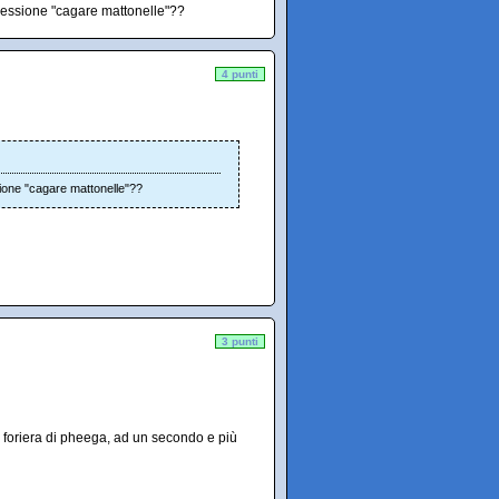
pressione "cagare mattonelle"??
4 punti
sione "cagare mattonelle"??
3 punti
 foriera di pheega, ad un secondo e più