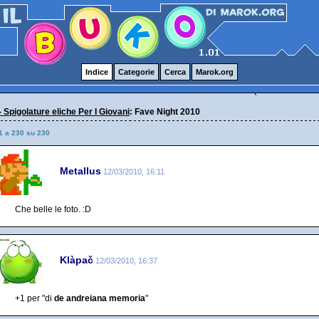
Indice
Categorie
Cerca
Marok.org
- Spigolature eliche Per I Giovani
: Fave Night 2010
1 a 230 su 230
Metallus
12/03/2010, 16:11
Che belle le foto. :D
Klàpač
12/03/2010, 16:37
+1 per "di
de andreiana memoria
"