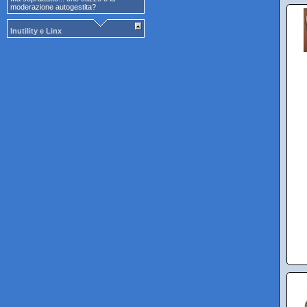
moderazione autogestita?
Inutility e Linx