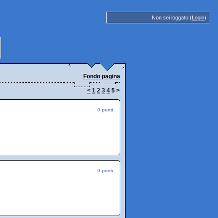
Non sei loggato (
Login
)
Fondo pagina
<
1
2
3
4
5
>
0 punti
0 punti