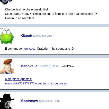
Che bellissimo che è questo file!
Siete grandi ragazzi, il migliore finora è [u], può fare il Dj benissimo ;D
Continuo ad ascoltare.
Klàpač
12/03/2010, 21:57
E comunque
non vale
... Oratorium l'ho suonata io :D
Manovella
13/03/2010, 11:08
modiFICAto
a me piace questa!!!
mas cvhi è?????????lo voglio...ma non posso.
Meemmow
13/03/2010, 11:16