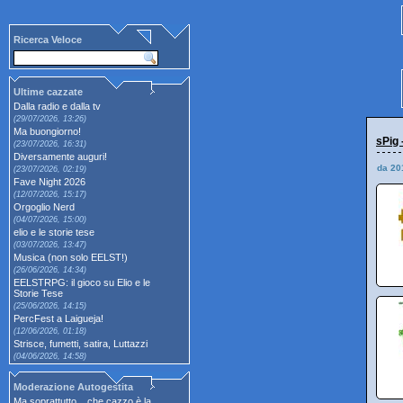
Ricerca Veloce
Ultime cazzate
Dalla radio e dalla tv
(29/07/2026, 13:26)
Ma buongiorno!
sPig 
(23/07/2026, 16:31)
Diversamente auguri!
da 20
(23/07/2026, 02:19)
Fave Night 2026
(12/07/2026, 15:17)
Orgoglio Nerd
(04/07/2026, 15:00)
elio e le storie tese
(03/07/2026, 13:47)
Musica (non solo EELST!)
(26/06/2026, 14:34)
EELSTRPG: il gioco su Elio e le
Storie Tese
(25/06/2026, 14:15)
PercFest a Laigueja!
(12/06/2026, 01:18)
Strisce, fumetti, satira, Luttazzi
(04/06/2026, 14:58)
Moderazione Autogestita
Ma soprattutto... che cazzo è la