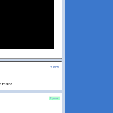
0 punti
e fresche
2 punti