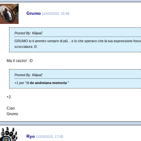
Grumo
12/03/2010, 16:48
Posted By: Klàpač
GRUMO io ti ammiro sempre di più... e io che speravo che la tua espressione fosse
scocciatura :D
Ma il cazzo! :-D
Posted By: Klàpač
+1 per "di
de andreiana memoria
"
+2.
Ciao
Grumo
Ryo
12/03/2010, 17:05