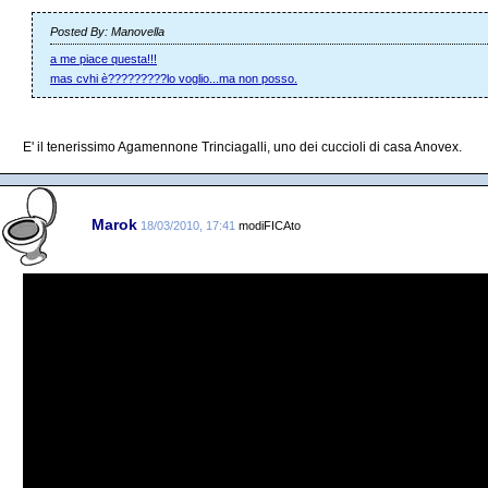
Posted By: Manovella
a me piace questa!!!
mas cvhi è?????????lo voglio...ma non posso.
E' il tenerissimo Agamennone Trinciagalli, uno dei cuccioli di casa Anovex.
Marok
18/03/2010, 17:41
modiFICAto