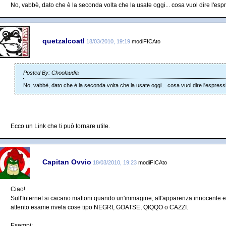
No, vabbè, dato che è la seconda volta che la usate oggi... cosa vuol dire l'es
quetzalcoatl
18/03/2010, 19:19
modiFICAto
Posted By: Choolaudia
No, vabbè, dato che è la seconda volta che la usate oggi... cosa vuol dire l'espres
Ecco un Link che ti può tornare utile.
Capitan Ovvio
18/03/2010, 19:23
modiFICAto
Ciao!
Sull'Internet si cacano mattoni quando un'immagine, all'apparenza innocente e
attento esame rivela cose tipo NEGRI, GOATSE, QIQQO o CAZZI.
Esempi: