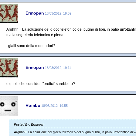
Ermopan
18/03/2012, 19:09
Arghhh!!! La soluzione del gioco telefonico del pugno di libri, in palio un'ottant
ma la segreteria telefonica è piena...
I gialli sono della mondadori?
Ermopan
18/03/2012, 19:11
e quelli che consideri "erotici" sarebbero?
Rombo
18/03/2012, 19:55
Posted By: Ermopan
Arghhh!!! La soluzione del gioco telefonico del pugno di libri, in palio un'ottantina di