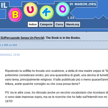
Indice
Categorie
Cerca
Marok.org
 SUPercazzole Senza Un Perché
: The Book is in the Booko.
1 a 300 su 324
05/03/2012, 23:59
Ripulendo la soffitta ho trovato uno scatolone, a detta di mia madre zeppo di "lib
potremmo considerare erotici, più una quarantina di gialli, una decina di fumett
vario tema, principalmente religioso. Il tutto pubblicato più o meno quarant'an
lettura, avete qualche consiglio su che cosa possa farne?
PS: tra le altre cose, ho ritrovato anche un vecchio vocabolario che ricordavo 
ci sono date impresse sopra, ma se le ricerche che ho fatto sull'Internèt non 
1870!