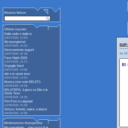
Ricerca Veloce
Ultime cazzate
Dalla radio e dalla tv
(29/07/2026, 13:26)
Ma buongiorno!
SUP:
(23/07/2026, 16:31)
Diversamente auguri!
da 25
(23/07/2026, 02:19)
Fave Night 2026
(12/07/2026, 15:17)
El
Orgoglio Nerd
(04/07/2026, 15:00)
elio e le storie tese
(03/07/2026, 13:47)
Musica (non solo EELST!)
(26/06/2026, 14:34)
EELSTRPG: il gioco su Elio e le
Storie Tese
(25/06/2026, 14:15)
PercFest a Laigueja!
(12/06/2026, 01:18)
Strisce, fumetti, satira, Luttazzi
(04/06/2026, 14:58)
Moderazione Autogestita
Ma soprattutto... che cazzo è la