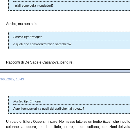
I gialli sono della mondadori?
Anche, ma non solo.
Posted By: Ermopan
e quelli che consideri "erotici" sarebbero?
Racconti di De Sade e Casanova, per dire.
19/03/2012, 13:43
Posted By: Ermopan
Autori conosciuti tra quelli dei gialli che hai trovato?
Un paio di Ellery Queen, mi pare. Ho messo tutto su un foglio Excel, che incoll
colonne sarebbero, in ordine, titolo, autore, editore, collana, condizioni del vo