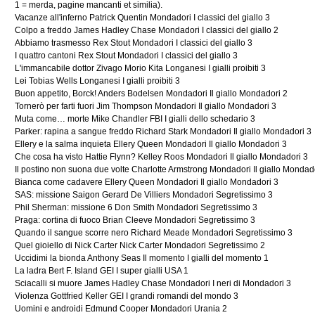
1 = merda, pagine mancanti et similia).
Vacanze all'inferno Patrick Quentin Mondadori I classici del giallo 3
Colpo a freddo James Hadley Chase Mondadori I classici del giallo 2
Abbiamo trasmesso Rex Stout Mondadori I classici del giallo 3
I quattro cantoni Rex Stout Mondadori I classici del giallo 3
L'immancabile dottor Zivago Morio Kita Longanesi I gialli proibiti 3
Lei Tobias Wells Longanesi I gialli proibiti 3
Buon appetito, Borck! Anders Bodelsen Mondadori Il giallo Mondadori 2
Tornerò per farti fuori Jim Thompson Mondadori Il giallo Mondadori 3
Muta come… morte Mike Chandler FBI I gialli dello schedario 3
Parker: rapina a sangue freddo Richard Stark Mondadori Il giallo Mondadori 3
Ellery e la salma inquieta Ellery Queen Mondadori Il giallo Mondadori 3
Che cosa ha visto Hattie Flynn? Kelley Roos Mondadori Il giallo Mondadori 3
Il postino non suona due volte Charlotte Armstrong Mondadori Il giallo Mondad
Bianca come cadavere Ellery Queen Mondadori Il giallo Mondadori 3
SAS: missione Saigon Gerard De Villiers Mondadori Segretissimo 3
Phil Sherman: missione 6 Don Smith Mondadori Segretissimo 3
Praga: cortina di fuoco Brian Cleeve Mondadori Segretissimo 3
Quando il sangue scorre nero Richard Meade Mondadori Segretissimo 3
Quel gioiello di Nick Carter Nick Carter Mondadori Segretissimo 2
Uccidimi la bionda Anthony Seas Il momento I gialli del momento 1
La ladra Bert F. Island GEI I super gialli USA 1
Sciacalli si muore James Hadley Chase Mondadori I neri di Mondadori 3
Violenza Gottfried Keller GEI I grandi romandi del mondo 3
Uomini e androidi Edmund Cooper Mondadori Urania 2