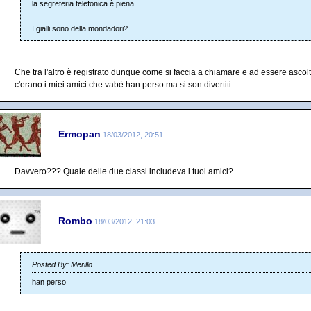
la segreteria telefonica è piena...
I gialli sono della mondadori?
Che tra l'altro è registrato dunque come si faccia a chiamare e ad essere ascoltati
c'erano i miei amici che vabè han perso ma si son divertiti..
Ermopan
18/03/2012, 20:51
Davvero??? Quale delle due classi includeva i tuoi amici?
Rombo
18/03/2012, 21:03
Posted By: Merillo
han perso