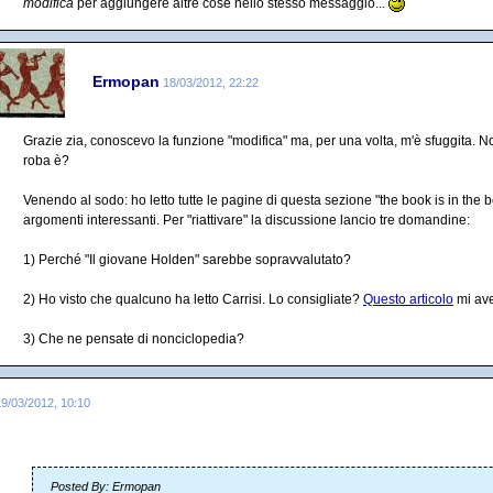
modifica
per aggiungere altre cose nello stesso messaggio...
Ermopan
18/03/2012, 22:22
Grazie zia, conoscevo la funzione "modifica" ma, per una volta, m'è sfuggita. Non 
roba è?
Venendo al sodo: ho letto tutte le pagine di questa sezione "the book is in the b
argomenti interessanti. Per "riattivare" la discussione lancio tre domandine:
1) Perché "Il giovane Holden" sarebbe sopravvalutato?
2) Ho visto che qualcuno ha letto Carrisi. Lo consigliate?
Questo articolo
mi ave
3) Che ne pensate di nonciclopedia?
19/03/2012, 10:10
Posted By: Ermopan