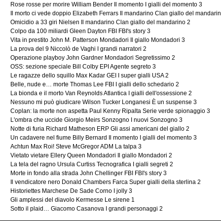
Rose rosse per morire William Bender Il momento I gialli del momento 3
Il morto ci vede doppio Elizabeth Ferrars Il mandarino Clan giallo del mandari
Omicidio a 33 giri Nielsen Il mandarino Clan giallo del mandarino 2
Colpo da 100 miliardi Gleen Dayton FBI FBI's story 3
Vita in prestito John M. Patterson Mondadori Il giallo Mondadori 3
La prova del 9 Niccolò de Vaghi I grandi narratori 2
Operazione playboy John Gardner Mondadori Segretissimo 2
OSS: sezione speciale Bill Colby EPI Agente segreto 3
Le ragazze dello squillo Max Kadar GEI I super gialli USA 2
Belle, nude e… morte Thomas Lee FBI I gialli dello schedario 2
La bionda e il morto Van Reynolds Atlantica I gialli dell'ossessione 2
Nessuno mi può giudicare Wilson Tucker Longanesi È un suspense 3
Coplan: la morte non aspetta Paul Kenny Ripalta Serie verde spionaggio 3
L'ombra che uccide Giorgio Meirs Sonzogno I nuovi Sonzogno 3
Notte di furia Richard Matheson ERP Gli assi americani del giallo 2
Un cadavere nel fiume Billy Bernard Il momento I gialli del momento 3
Achtun Max Roi! Steve McGregor ADM La talpa 3
Vietato vietare Ellery Queen Mondadori Il giallo Mondadori 2
La tela del ragno Ursula Curtiss Tecnografica I gialli segreti 2
Morte in fondo alla strada John Chellinger FBI FBI's story 3
Il vendicatore nero Donald Chambers Farca Super gialli della sterlina 2
Historiettes Marchese De Sade Corno I jolly 3
Gli amplessi del diavolo Kermesse Le sirene 1
Sotto il plaid… Giacomo Casanova I grandi personaggi 2