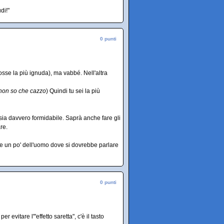
di!"
0 punti
osse la più ignuda), ma vabbé. Nell'altra
i non so che cazzo
) Quindi tu sei la più
ia davvero formidabile. Saprà anche fare gli
re.
lare un po' dell'uomo dove si dovrebbe parlare
0 punti
 evitare l'"effetto saretta", c'è il tasto