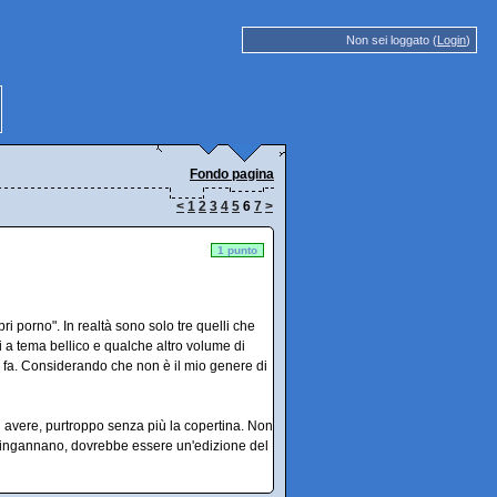
Non sei loggato (
Login
)
Fondo pagina
<
1
2
3
4
5
6
7
>
1 punto
ri porno". In realtà sono solo tre quelli che
i a tema bellico e qualche altro volume di
ni fa. Considerando che non è il mio genere di
di avere, purtroppo senza più la copertina. Non
mi ingannano, dovrebbe essere un'edizione del