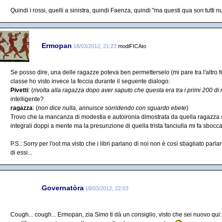
Quindi i rossi, quelli a sinistra, quindi Faenza, quindi "ma questi qua son tutti nu
Ermopan
18/03/2012, 21:23
modiFICAto
Se posso dire, una delle ragazze poteva ben permetterselo (mi pare tra l'altro f
classe ho visto invece la feccia durante il seguente dialogo:
Pivetti
: (
rivolta alla ragazza dopo aver saputo che questa era tra i primi 200 d
intelligente?
ragazza
: (
non dice nulla, annuisce sorridendo con sguardo ebete
)
Trovo che la mancanza di modestia e autoironia dimostrata da quella ragazza s
integrali doppi a mente ma la presunzione di quella trista fanciulla mi fa sbocca
P.S.: Sorry per l'oot ma visto che i libri parlano di noi non è così sbagliato par
di essi...
Governatòra
18/03/2012, 22:03
Cough... cough... Ermopan, zia Simo ti dà un consiglio, visto che sei nuovo qui: per