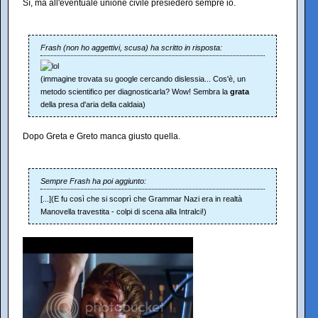
Sì, ma all'eventuale unione civile presiederò sempre io.
Frash (non ho aggettivi, scusa) ha scritto in risposta:
(immagine trovata su google cercando dislessia... Cos'è, un
metodo scientifico per diagnosticarla? Wow! Sembra la
grata
della presa d'aria della caldaia)
Dopo Greta e Greto manca giusto quella.
Sempre Frash ha poi aggiunto:
[...](E fu così che si scoprì che Grammar Nazi era in realtà
Manovella travestita - colpi di scena alla Intralci!)