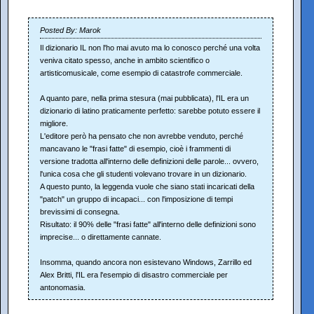
Posted By: Marok
Il dizionario IL non l'ho mai avuto ma lo conosco perché una volta
veniva citato spesso, anche in ambito scientifico o
artisticomusicale, come esempio di catastrofe commerciale.
A quanto pare, nella prima stesura (mai pubblicata), l'IL era un
dizionario di latino praticamente perfetto: sarebbe potuto essere il
migliore.
L'editore però ha pensato che non avrebbe venduto, perché
mancavano le "frasi fatte" di esempio, cioè i frammenti di
versione tradotta all'interno delle definizioni delle parole... ovvero,
l'unica cosa che gli studenti volevano trovare in un dizionario.
A questo punto, la leggenda vuole che siano stati incaricati della
"patch" un gruppo di incapaci... con l'imposizione di tempi
brevissimi di consegna.
Risultato: il 90% delle "frasi fatte" all'interno delle definizioni sono
imprecise... o direttamente cannate.
Insomma, quando ancora non esistevano Windows, Zarrillo ed
Alex Britti, l'IL era l'esempio di disastro commerciale per
antonomasia.