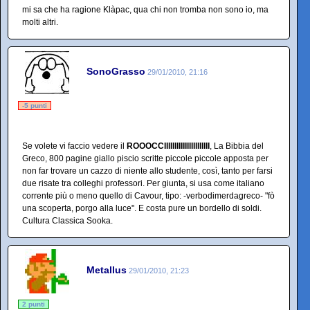
mi sa che ha ragione Klàpac, qua chi non tromba non sono io, ma
molti altri.
SonoGrasso
29/01/2010, 21:16
-5 punti
Se volete vi faccio vedere il
ROOOCCIIIIIIIIIIIIIIIIIIIIII
, La Bibbia del
Greco, 800 pagine giallo piscio scritte piccole piccole apposta per
non far trovare un cazzo di niente allo studente, così, tanto per farsi
due risate tra colleghi professori. Per giunta, si usa come italiano
corrente più o meno quello di Cavour, tipo: -verbodimerdagreco- "fò
una scoperta, porgo alla luce". E costa pure un bordello di soldi.
Cultura Classica Sooka.
Metallus
29/01/2010, 21:23
2 punti