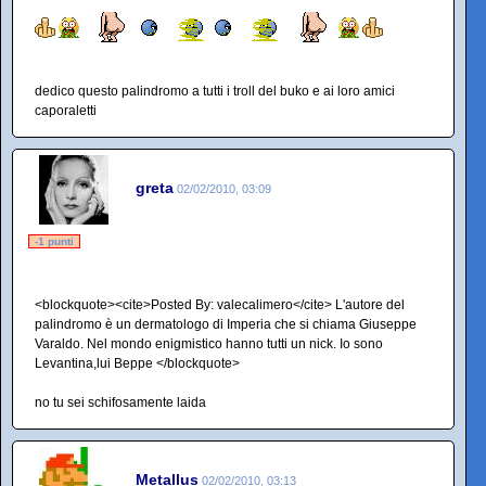
dedico questo palindromo a tutti i troll del buko e ai loro amici
caporaletti
greta
02/02/2010, 03:09
-1 punti
<blockquote><cite>Posted By: valecalimero</cite> L'autore del
palindromo è un dermatologo di Imperia che si chiama Giuseppe
Varaldo. Nel mondo enigmistico hanno tutti un nick. Io sono
Levantina,lui Beppe </blockquote>
no tu sei schifosamente laida
Metallus
02/02/2010, 03:13