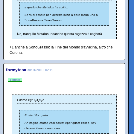
a quello che Metallus ha scritto:
Se vuoi essere ben accetta inizia a dare meno uno a
SonoBasso e SonoGrasso.
No, tranquillo Metallus, neanche questa ragazza ti cagherà.
+1 anche a SonoGrasso: la Fine del Mondo s'avvicina, altro che
Corona.
formytesa
30/01/2010, 02:19
1 punto
Posted By: QiQQo
Posted By: greta
Ah iragino eforse vooi bastat eper quset ecsoe. sev
oletemir itirrooooooooooo