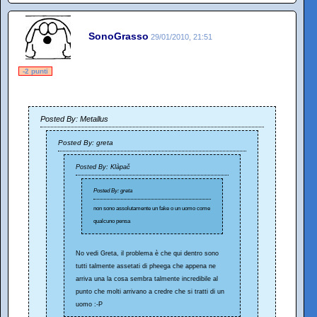
SonoGrasso
29/01/2010, 21:51
-2 punti
Posted By: Metallus
Posted By: greta
Posted By: Klàpač
Posted By: greta
non sono assolutamente un fake o un uomo come
qualcuno pensa
No vedi Greta, il problema è che qui dentro sono
tutti talmente assetati di pheega che appena ne
arriva una la cosa sembra talmente incredibile al
punto che molti arrivano a credre che si tratti di un
uomo :-P