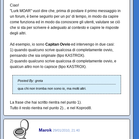
Ciao!
"Lurk MOAR" vuol dire che, prima di postare il primo messaggio in
un forum, è bene seguirlo per un po' di tempo, in modo da capire
come funziona ed in modo da conoscere gli utenti, valutare se ciò
che si sta per scrivere è adeguato al contesto e capire le risposte
degli altri.
Ad esempio, io sono
Capitan Ovvio
ed intervengo in due casi:
1) quando qualcuno scrive qualcosa di completamente ovvio,
pensando che sia originale (tipo KASTROX).
2) quando qualcuno scrive qualcosa di completamente ovvio, e
qualcun altro non lo capisce (tipo KASTROX).
Posted By: greta
qua chi non tromba non sono io, ma molti altri.
La frase che hai scritto rientra nel punto 1).
Tutto il resto rientra nel punto 2)... e nel Koprod8.
Marok
29/01/2010, 21:40