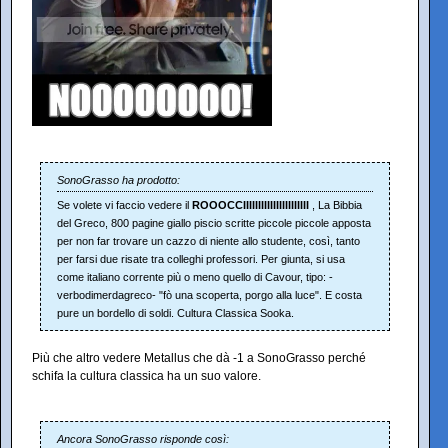
SonoGrasso ha prodotto:
Se volete vi faccio vedere il
ROOOCCIIIIIIIIIIIIIIIIIIIIII
, La Bibbia
del Greco, 800 pagine giallo piscio scritte piccole piccole apposta
per non far trovare un cazzo di niente allo studente, così, tanto
per farsi due risate tra colleghi professori. Per giunta, si usa
come italiano corrente più o meno quello di Cavour, tipo: -
verbodimerdagreco- "fò una scoperta, porgo alla luce". E costa
pure un bordello di soldi. Cultura Classica Sooka.
Più che altro vedere Metallus che dà -1 a SonoGrasso perché
schifa la cultura classica ha un suo valore.
Ancora SonoGrasso risponde così: