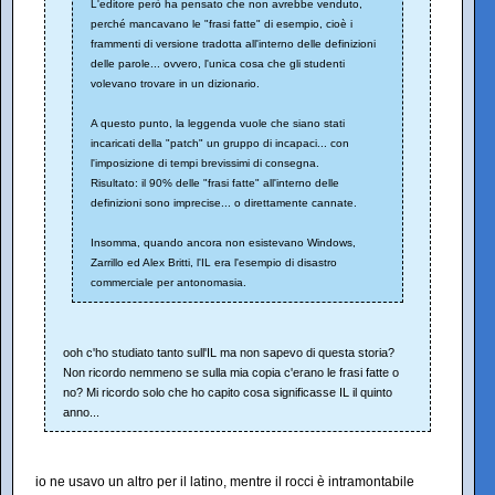
L'editore però ha pensato che non avrebbe venduto,
perché mancavano le "frasi fatte" di esempio, cioè i
frammenti di versione tradotta all'interno delle definizioni
delle parole... ovvero, l'unica cosa che gli studenti
volevano trovare in un dizionario.
A questo punto, la leggenda vuole che siano stati
incaricati della "patch" un gruppo di incapaci... con
l'imposizione di tempi brevissimi di consegna.
Risultato: il 90% delle "frasi fatte" all'interno delle
definizioni sono imprecise... o direttamente cannate.
Insomma, quando ancora non esistevano Windows,
Zarrillo ed Alex Britti, l'IL era l'esempio di disastro
commerciale per antonomasia.
ooh c'ho studiato tanto sull'IL ma non sapevo di questa storia?
Non ricordo nemmeno se sulla mia copia c'erano le frasi fatte o
no? Mi ricordo solo che ho capito cosa significasse IL il quinto
anno...
io ne usavo un altro per il latino, mentre il rocci è intramontabile