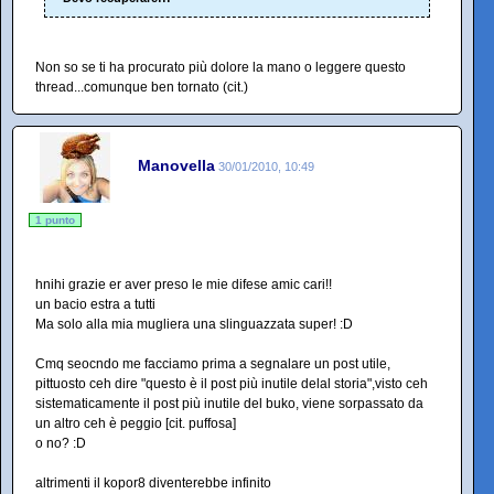
Non so se ti ha procurato più dolore la mano o leggere questo
thread...comunque ben tornato (cit.)
Manovella
30/01/2010, 10:49
1 punto
hnihi grazie er aver preso le mie difese amic cari!!
un bacio estra a tutti
Ma solo alla mia mugliera una slinguazzata super! :D
Cmq seocndo me facciamo prima a segnalare un post utile,
pittuosto ceh dire "questo è il post più inutile delal storia",visto ceh
sistematicamente il post più inutile del buko, viene sorpassato da
un altro ceh è peggio [cit. puffosa]
o no? :D
altrimenti il kopor8 diventerebbe infinito