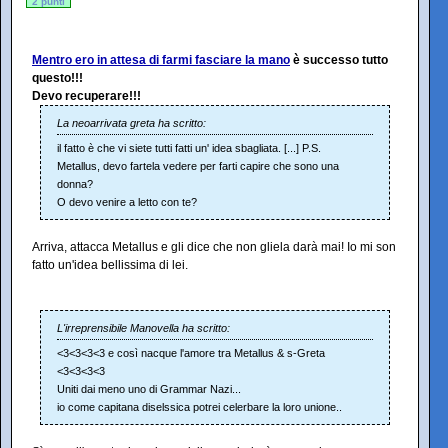
2 punti
Mentro ero in attesa di farmi fasciare la mano
è successo tutto
questo!!!
Devo recuperare!!!
La neoarrivata greta ha scritto:
il fatto è che vi siete tutti fatti un' idea sbagliata. [...] P.S.
Metallus, devo fartela vedere per farti capire che sono una
donna?
O devo venire a letto con te?
Arriva, attacca Metallus e gli dice che non gliela darà mai! Io mi son
fatto un'idea bellissima di lei.
L'irreprensibile Manovella ha scritto:
<3<3<3<3 e così nacque l'amore tra Metallus & s-Greta
<3<3<3<3
Uniti dai meno uno di Grammar Nazi...
io come capitana diselssica potrei celerbare la loro unione..