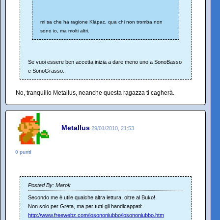
mi sa che ha ragione Klàpac, qua chi non tromba non
sono io, ma molti altri.
Se vuoi essere ben accetta inizia a dare meno uno a SonoBasso
e SonoGrasso.
No, tranquillo Metallus, neanche questa ragazza ti cagherà.
Metallus
29/01/2010, 21:53
0 punti
Posted By: Marok
Secondo me è utile qualche altra lettura, oltre al Buko!
Non solo per Greta, ma per tutti gli handicappati:
http://www.freewebz.com/iosononiubbo/iosononiubbo.htm