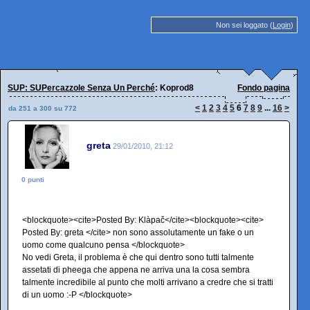
Non sei loggato (
Login
)
SUP: SUPercazzole Senza Un Perché
: Koprod8
Fondo pagina
<
1
2
3
4
5
6
7
8
9
...
16
>
da 251 a 300 su 772
greta
29/01/2010, 21:12
0 punti
<blockquote><cite>Posted By: Klàpač</cite><blockquote><cite>
Posted By: greta </cite> non sono assolutamente un fake o un
uomo come qualcuno pensa </blockquote>
No vedi Greta, il problema è che qui dentro sono tutti talmente
assetati di pheega che appena ne arriva una la cosa sembra
talmente incredibile al punto che molti arrivano a credre che si tratti
di un uomo :-P </blockquote>