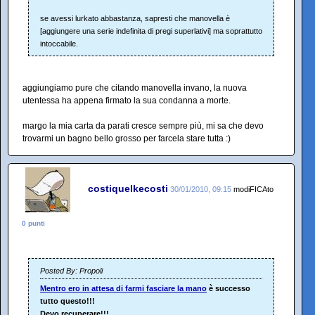
se avessi lurkato abbastanza, sapresti che manovella è
[aggiungere una serie indefinita di pregi superlativi] ma soprattutto
intoccabile.
aggiungiamo pure che citando manovella invano, la nuova
utentessa ha appena firmato la sua condanna a morte.
margo la mia carta da parati cresce sempre più, mi sa che devo
trovarmi un bagno bello grosso per farcela stare tutta :)
costiquelkecosti
30/01/2010, 09:15
modiFICAto
0 punti
Posted By: Propoli
Mentro ero in attesa di farmi fasciare la mano
è successo
tutto questo!!!
Devo recuperare!!!