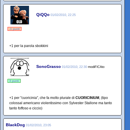
QiQQo
01/02/2010, 22:25
-1 punti
+1 per la parola sbokkini
SonoGrasso
01/02/2010, 22:30
modiFICAto
3 punti
+1 per "cuoricinia", che fa molto plurale di
CUORICINIUM
, (tipo
colossal americano violentissimo con Sylvester Stallone ma tanto
tanto foffoso e ciccio)
BlackDog
01/02/2010, 23:05