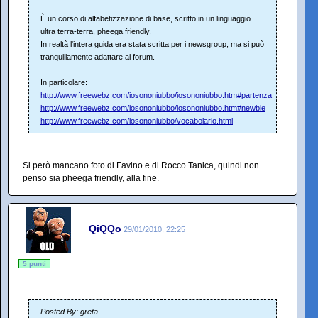
È un corso di alfabetizzazione di base, scritto in un linguaggio
ultra terra-terra, pheega friendly.
In realtà l'intera guida era stata scritta per i newsgroup, ma si può
tranquillamente adattare ai forum.
In particolare:
http://www.freewebz.com/iosononiubbo/iosononiubbo.htm#partenza
http://www.freewebz.com/iosononiubbo/iosononiubbo.htm#newbie
http://www.freewebz.com/iosononiubbo/vocabolario.html
Si però mancano foto di Favino e di Rocco Tanica, quindi non
penso sia pheega friendly, alla fine.
QiQQo
29/01/2010, 22:25
5 punti
Posted By: greta