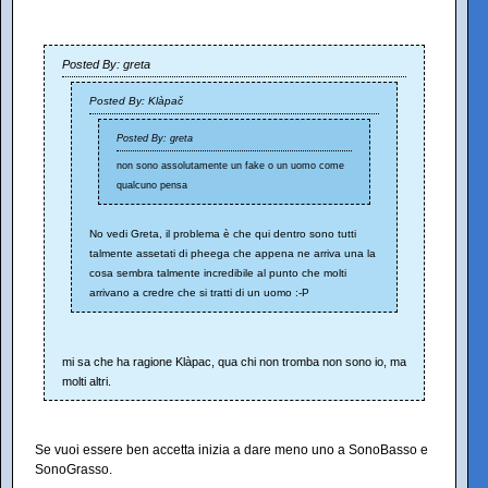
Posted By: greta
Posted By: Klàpač
Posted By: greta
non sono assolutamente un fake o un uomo come
qualcuno pensa
No vedi Greta, il problema è che qui dentro sono tutti
talmente assetati di pheega che appena ne arriva una la
cosa sembra talmente incredibile al punto che molti
arrivano a credre che si tratti di un uomo :-P
mi sa che ha ragione Klàpac, qua chi non tromba non sono io, ma
molti altri.
Se vuoi essere ben accetta inizia a dare meno uno a SonoBasso e
SonoGrasso.