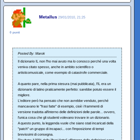
Metallus
29/01/2010, 21:25
0 punti
Posted By: Marok
Il dizionario IL non l'ho mai avuto ma lo conosco perché una volta
veniva citato spesso, anche in ambito scientifico o
artisticomusicale, come esempio di catastrofe commerciale.
A quanto pare, nella prima stesura (mai pubblicata), l'IL era un
dizionario di latino praticamente perfetto: sarebbe potuto essere il
migliore.
L'editore però ha pensato che non avrebbe venduto, perché
mancavano le "frasi fatte" di esempio, cioè i frammenti di
versione tradotta all'interno delle definizioni delle parole... ovvero,
l'unica cosa che gli studenti volevano trovare in un dizionario.
A questo punto, la leggenda vuole che siano stati incaricati della
"patch" un gruppo di incapaci... con l'imposizione di tempi
brevissimi di consegna.