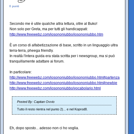
0 punti
Secondo me è utile qualche altra lettura, oltre al Buko!
Non solo per Greta, ma per tutti gli handicappati:
http://www.freewebz.com/iosononiubbo/iosononiubbo.htm
È un corso di alfabetizzazione di base, scritto in un linguaggio ultra
terra-terra, pheega friendly.
In realtà l'intera guida era stata scritta per i newsgroup, ma si può
tranquillamente adattare ai forum.
In particolare:
http://www.freewebz.com/iosononiubbo/iosononiubbo.htm#partenza
http://www.freewebz.com/iosononiubbo/iosononiubbo.htm#newbie
http://www.freewebz.com/iosononiubbo/vocabolario.html
Posted By: Capitan Ovvio
Tutto il resto rientra nel punto 2)... e nel Koprod8.
Eh, dopo sposto... adesso non ci ho voglia.