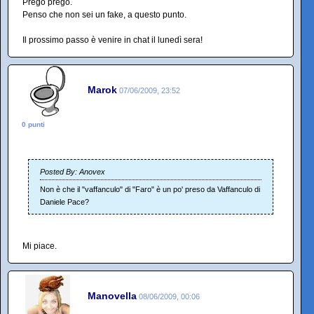
Prego prego.
Penso che non sei un fake, a questo punto.
Il prossimo passo è venire in chat il lunedì sera!
Marok
07/06/2009, 23:52
0 punti
Posted By: Anovex
Non è che il "vaffanculo" di "Faro" è un po' preso da Vaffanculo di
Daniele Pace?
Mi piace.
Manovella
08/06/2009, 00:06