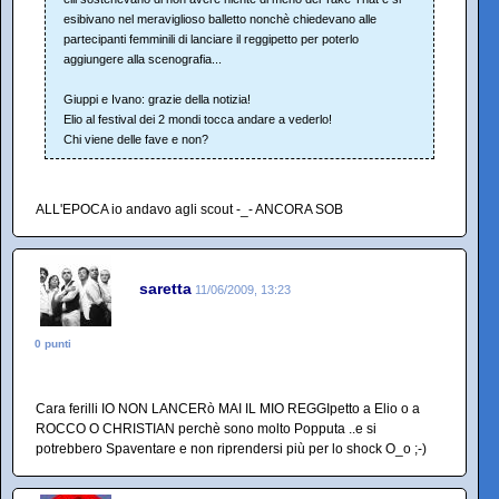
esibivano nel meraviglioso balletto nonchè chiedevano alle
partecipanti femminili di lanciare il reggipetto per poterlo
aggiungere alla scenografia...
Giuppi e Ivano: grazie della notizia!
Elio al festival dei 2 mondi tocca andare a vederlo!
Chi viene delle fave e non?
ALL'EPOCA io andavo agli scout -_- ANCORA SOB
saretta
11/06/2009, 13:23
0 punti
Cara ferilli IO NON LANCERò MAI IL MIO REGGIpetto a Elio o a
ROCCO O CHRISTIAN perchè sono molto Popputa ..e si
potrebbero Spaventare e non riprendersi più per lo shock O_o ;-)