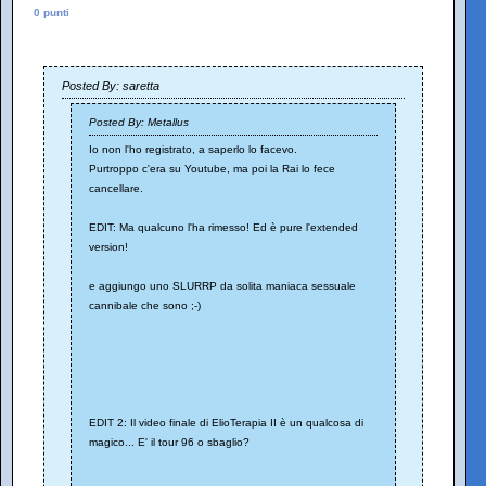
0 punti
Posted By: saretta
Posted By: Metallus
Io non l'ho registrato, a saperlo lo facevo.
Purtroppo c'era su Youtube, ma poi la Rai lo fece
cancellare.
EDIT: Ma qualcuno l'ha rimesso! Ed è pure l'extended
version!
e aggiungo uno SLURRP da solita maniaca sessuale
cannibale che sono ;-)
EDIT 2: Il video finale di ElioTerapia II è un qualcosa di
magico... E' il tour 96 o sbaglio?