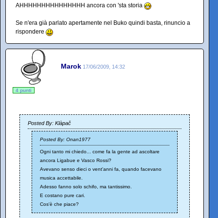
AHHHHHHHHHHHHHHH ancora con 'sta storia
Se n'era già parlato apertamente nel Buko quindi basta, rinuncio a
rispondere
Marok
17/06/2009, 14:32
4 punti
Posted By: Klàpač
Posted By: Onan1977
Ogni tanto mi chiedo... come fa la gente ad ascoltare
ancora Ligabue e Vasco Rossi?
Avevano senso dieci o vent'anni fa, quando facevano
musica accettabile.
Adesso fanno solo schifo, ma tantissimo.
E costano pure cari.
Cos'è che piace?