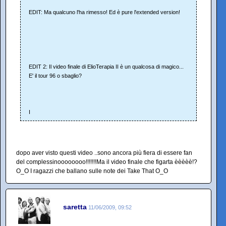
EDIT: Ma qualcuno l'ha rimesso! Ed è pure l'extended version!
EDIT 2: Il video finale di ElioTerapia II è un qualcosa di magico...
E' il tour 96 o sbaglio?
I
dopo aver visto questi video ..sono ancora più fiera di essere fan
del complessinoooooooo!!!!!!!Ma il video finale che figarta èèèèè!?
O_O I ragazzi che ballano sulle note dei Take That O_O
saretta
11/06/2009, 09:52