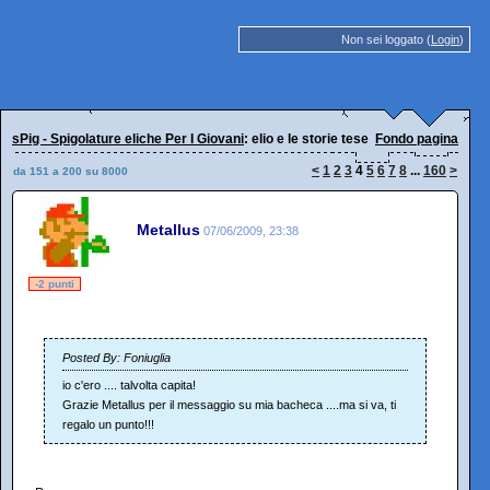
Non sei loggato (
Login
)
sPig - Spigolature eliche Per I Giovani
: elio e le storie tese
Fondo pagina
<
1
2
3
4
5
6
7
8
...
160
>
da 151 a 200 su 8000
Metallus
07/06/2009, 23:38
-2 punti
Posted By: Foniuglia
io c'ero .... talvolta capita!
Grazie Metallus per il messaggio su mia bacheca ....ma si va, ti
regalo un punto!!!