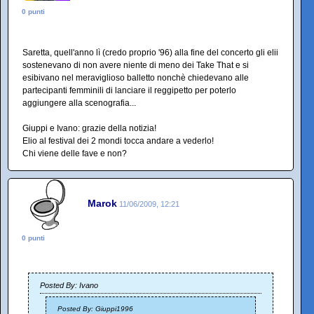
0 punti
Saretta, quell'anno lì (credo proprio '96) alla fine del concerto gli elii
sostenevano di non avere niente di meno dei Take That e si
esibivano nel meraviglioso balletto nonchè chiedevano alle
partecipanti femminili di lanciare il reggipetto per poterlo
aggiungere alla scenografia...
Giuppi e Ivano: grazie della notizia!
Elio al festival dei 2 mondi tocca andare a vederlo!
Chi viene delle fave e non?
Marok
11/06/2009, 12:21
0 punti
Posted By: Ivano
Posted By: Giuppi1996