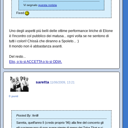
Vi segnalo
questa notizia
Fixed
Uno degli aspetti più belli delle ottime performance liriche di Elione
è l'incontro col pubblico dei matusa... ogni volta se ne sentono di
tutti i colori! Chissà che diranno a Spoleto... :)
Il mondo non è abbastanza avanti.
Del resto...
Elio, o lo si ACCETTA o lo si ODIA.
saretta
11/06/2009, 13:21
0 punti
Posted By: ferilli
Saretta, quell'anno lì (credo proprio '96) alla fine del concerto gli
elii sostenevano di non avere niente di meno dei Take That e si