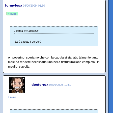
formytesa
08/06/2009, 01:30
4 punti
Posted By: Metallus
Sarà caduto il server?
oh poverino. speriamo che con la caduta si sia fatto talmente tanto
male da rendere necessaria una bella ristrutturazione completa...in
meglio, stavolta!
doctorrox
08/06/2009, 12:59
0 punti