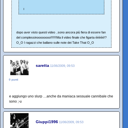
I
dopo aver visto questi video ..sono ancora più fiera di essere fan
del complessinoooooooo!!!!!!!Ma il video finale che figarta èèèèè!?
O_O I ragazzi che ballano sulle note dei Take That O_O
saretta
11/06/2009, 09:53
0 punti
e aggiungo uno slurp ....anche da maniaca sessuale cannibale che
sono ;-u
Giuppi1996
11/06/2009, 09:53