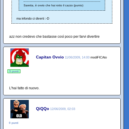
Saretta, è ovvio che hai rotto il cazzo (punto)
ma infondo ci diverti :-D
azz non credevo che bastasse così poco per farvi divertire
Capitan Ovvio
11/06/2009, 14:00
modiFICAto
5 punti
L'hai fatto di nuovo.
QiQQo
12/06/2009, 02:03
0 punti