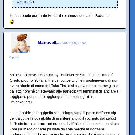
a Gallarate!
Io mi prenoto già, tanto Gallarate è a mezz'oretta da Paderno.
Manovella
12/06/2009, 12:02
0 punti
<blockquote><cite>Posted By: ferilli</cite> Saretta, quell'anno lì
(credo proprio '96) alla fine del concerto gli elii sostenevano di non
avere niente di meno dei Take That e si esibivano nel meraviglioso
balletto nonchè chiedevano alle partecipanti femminili di lanciare il
reggipetto per poterlo aggiungere alla scenografia...
</blockquote>
e le dionatrici di reggipetto si guadagnavano il posto nell'area vip
del palco...e la possibilità di assistere a tutto il cocnerto dal palco!
Io l'h ofatto...a salerno...ed era quasi all'inizio del cocnerto...risultato
2ore (la maggior parte passata da sola perchè le donzelle
partenopee,a parte essere poche, non avevano il coraggio!) sotto a