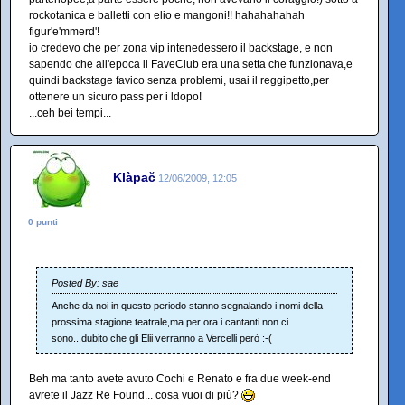
rockotanica e balletti con elio e mangoni!! hahahahahah
figur'e'mmerd'!
io credevo che per zona vip intenedessero il backstage, e non
sapendo che all'epoca il FaveClub era una setta che funzionava,e
quindi backstage favico senza problemi, usai il reggipetto,per
ottenere un sicuro pass per i ldopo!
...ceh bei tempi...
Klàpač
12/06/2009, 12:05
0 punti
Posted By: sae
Anche da noi in questo periodo stanno segnalando i nomi della
prossima stagione teatrale,ma per ora i cantanti non ci
sono...dubito che gli Elii verranno a Vercelli però :-(
Beh ma tanto avete avuto Cochi e Renato e fra due week-end
avrete il Jazz Re Found... cosa vuoi di più?