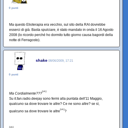
0 punti
Ma questo Elioterapia era vecchio, sul sito della RAI dovrebbe
esserci di già. Basta spulciare, è stato mandato in onda il 16 Agosto
2008 (lo ricordo perché ho dormito tutto giorno causa bagordi della
notte di Ferragosto).
shake
08/06/2009, 17:21
0 punti
(cit.)
Ma Cordialmente???
Su it.fan.radio.deejay sono fermi alla puntata dell'11 Maggio,
qualcuno sa dove trovare le altre? Ce ne sono altre? se sì,
(cit.)
qualcuno sa dove trovare le altre
?
(cit.)