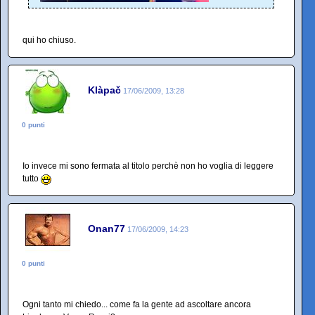
qui ho chiuso.
Klàpač
17/06/2009, 13:28
0 punti
Io invece mi sono fermata al titolo perchè non ho voglia di leggere
tutto
Onan77
17/06/2009, 14:23
0 punti
Ogni tanto mi chiedo... come fa la gente ad ascoltare ancora