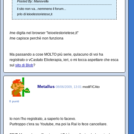
Posted By: Manovella
il sito non va...nemmeno il forum...
prlo di leioelestorietese,it
/me digita nel browser "leioelestorietese,it"
/me capisce perchè non funziona
Ma passando a cose MOLTO più serie, qulacuno di voi ha
registrato o vCastato Elioterapia, ieri, o mi tocca aspettare che esca
sul
sito di Blob
?
Metallus
08/06/2009, 13:01
modiFICAto
0 punti
Io non l'ho registrato, a saperlo lo facevo.
Purtroppo c'era su Youtube, ma poi la Rai lo fece cancellare.