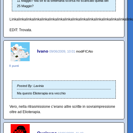
11 Maggio? Ma se io la settimana scorsa ho scaricato quella del
25 Maggio?
Linkalinkalinkalinkalinkalinkalinkalinkalinkalinkalinkalinkalinkalinkalinkalinka
EDIT: Trovata.
Ivano
09/06/2009, 10:01
modiFICAto
0 punti
Posted By: Lavinia
Ma questo Elioterapia era vecchio
Vero, nella ritrasmissione c’erano altre scritte in sovraimpressione
oltre ad Elioterapia.
Qualcuno