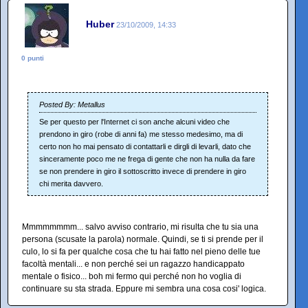
Huber
23/10/2009, 14:33
0 punti
Posted By: Metallus
Se per questo per l'Internet ci son anche alcuni video che
prendono in giro (robe di anni fa) me stesso medesimo, ma di
certo non ho mai pensato di contattarli e dirgli di levarli, dato che
sinceramente poco me ne frega di gente che non ha nulla da fare
se non prendere in giro il sottoscritto invece di prendere in giro
chi merita davvero.
Mmmmmmmm... salvo avviso contrario, mi risulta che tu sia una
persona (scusate la parola) normale. Quindi, se ti si prende per il
culo, lo si fa per qualche cosa che tu hai fatto nel pieno delle tue
facoltà mentali... e non perché sei un ragazzo handicappato
mentale o fisico... boh mi fermo qui perché non ho voglia di
continuare su sta strada. Eppure mi sembra una cosa cosi' logica.