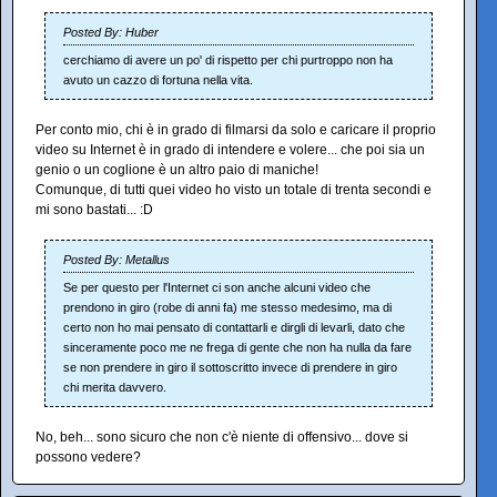
Posted By: Huber
cerchiamo di avere un po' di rispetto per chi purtroppo non ha
avuto un cazzo di fortuna nella vita.
Per conto mio, chi è in grado di filmarsi da solo e caricare il proprio
video su Internet è in grado di intendere e volere... che poi sia un
genio o un coglione è un altro paio di maniche!
Comunque, di tutti quei video ho visto un totale di trenta secondi e
mi sono bastati... :D
Posted By: Metallus
Se per questo per l'Internet ci son anche alcuni video che
prendono in giro (robe di anni fa) me stesso medesimo, ma di
certo non ho mai pensato di contattarli e dirgli di levarli, dato che
sinceramente poco me ne frega di gente che non ha nulla da fare
se non prendere in giro il sottoscritto invece di prendere in giro
chi merita davvero.
No, beh... sono sicuro che non c'è niente di offensivo... dove si
possono vedere?