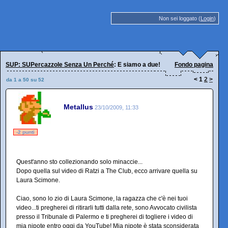
Non sei loggato (
Login
)
SUP: SUPercazzole Senza Un Perché
: E siamo a due!
Fondo pagina
<
1
2
>
da 1 a 50 su 52
Metallus
23/10/2009, 11:33
-2 punti
Quest'anno sto collezionando solo minaccie...
Dopo quella sul video di Ratzi a The Club, ecco arrivare quella su
Laura Scimone.
Ciao, sono lo zio di Laura Scimone, la ragazza che c'è nei tuoi
video...ti pregherei di ritirarli tutti dalla rete, sono Avvocato civilista
presso il Tribunale di Palermo e ti pregherei di togliere i video di
mia nipote entro oggi da YouTube! Mia nipote è stata sconsiderata