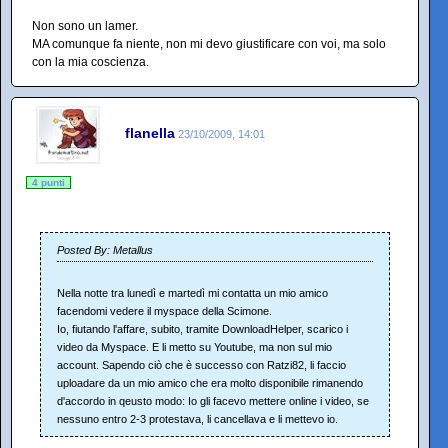
Non sono un lamer.
MA comunque fa niente, non mi devo giustificare con voi, ma solo
con la mia coscienza.
flanella
23/10/2009, 14:01
4 punti
Posted By: Metallus
Nella notte tra lunedì e martedì mi contatta un mio amico
facendomi vedere il myspace della Scimone.
Io, fiutando l'affare, subito, tramite DownloadHelper, scarico i
video da Myspace. E li metto su Youtube, ma non sul mio
account. Sapendo ciò che è successo con Ratzi82, li faccio
uploadare da un mio amico che era molto disponibile rimanendo
d'accordo in qeusto modo: Io gli facevo mettere online i video, se
nessuno entro 2-3 protestava, li cancellava e li mettevo io.