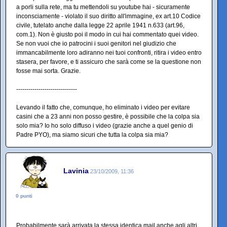
a porli sulla rete, ma tu mettendoli su youtube hai - sicuramente
inconsciamente - violato il suo diritto all'immagine, ex art.10 Codice
civile, tutelato anche dalla legge 22 aprile 1941 n.633 (art.96,
com.1). Non è giusto poi il modo in cui hai commentato quei video.
Se non vuoi che io patrocini i suoi genitori nel giudizio che
immancabilmente loro adiranno nei tuoi confronti, ritira i video entro
stasera, per favore, e ti assicuro che sarà come se la questione non
fosse mai sorta. Grazie.
------------------------------
Levando il fatto che, comunque, ho eliminato i video per evitare
casini che a 23 anni non posso gestire, è possibile che la colpa sia
solo mia? Io ho solo diffuso i video (grazie anche a quel genio di
Padre PYO), ma siamo sicuri che tutta la colpa sia mia?
Lavinia
23/10/2009, 11:36
0 punti
Probabilmente sarà arrivata la stessa identica mail anche agli altri