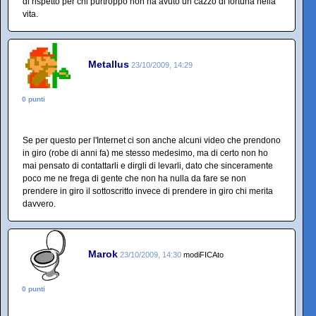
di rispetto per chi purtroppo non ha avuto un cazzo di fortuna nella
vita.
Metallus
23/10/2009, 14:29
0 punti
Se per questo per l'Internet ci son anche alcuni video che prendono
in giro (robe di anni fa) me stesso medesimo, ma di certo non ho
mai pensato di contattarli e dirgli di levarli, dato che sinceramente
poco me ne frega di gente che non ha nulla da fare se non
prendere in giro il sottoscritto invece di prendere in giro chi merita
davvero.
Marok
23/10/2009, 14:30
modiFICAto
0 punti