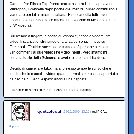
Caraibi, Per Elisa e Pop Porno, che considero il suo capolavoro.
Purtroppo, li cancella dopo poche ore, mentre i video continuano a
viaggiare per tutta l'internet Italiana. E poi cancella tutti i suoi
account (se non sbaglio cè ancora uno vecchio di Myspace e uno
di Wikipedia).
Riuscendo a fregare la cache di Myspace, riesco a vedere i tre
video, li scarico, e, sfruttando una terza persona, li metto su
Facebook. E' subito successo, e mando a 3 persone a caso tra i
vari commenti ai due video i tre video inediti. Però intanto mi
contatta lo zio della Scimone, e avete letto cosa mi ha detto.
Decido di cancellare tutto, ma allo stesso tempo le scrivo che è
inutile che io cancelli i video, quando ormai son hostati dappertutto
da decine di utenti. Aspetto ancora una risposta.
Questa è la storia di come si crea un meme italiano.
quetzalcoatl
23/10/2009, 13:29
modiFICAto
0 punti