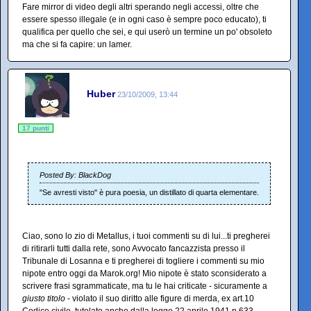
Fare mirror di video degli altri sperando negli accessi, oltre che
essere spesso illegale (e in ogni caso è sempre poco educato), ti
qualifica per quello che sei, e qui userò un termine un po' obsoleto
ma che si fa capire: un lamer.
Huber
23/10/2009, 13:44
17 punti
Posted By: BlackDog
"Se avresti visto" è pura poesia, un distillato di quarta elementare.
Ciao, sono lo zio di Metallus, i tuoi commenti su di lui...ti pregherei
di ritirarli tutti dalla rete, sono Avvocato fancazzista presso il
Tribunale di Losanna e ti pregherei di togliere i commenti su mio
nipote entro oggi da Marok.org! Mio nipote è stato sconsiderato a
scrivere frasi sgrammaticate, ma tu le hai criticate - sicuramente a
giusto titolo
- violato il suo diritto alle figure di merda, ex art.10