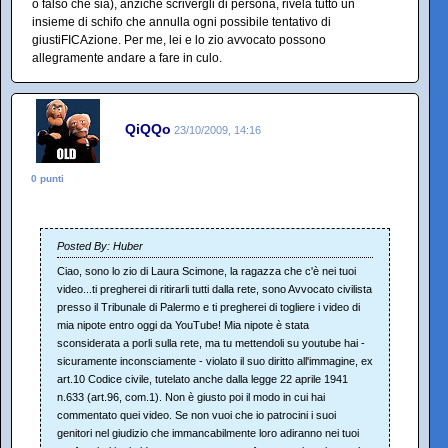
o falso che sia), anziché scrivergli di persona, rivela tutto un
insieme di schifo che annulla ogni possibile tentativo di
giustiFICAzione. Per me, lei e lo zio avvocato possono
allegramente andare a fare in culo.
QiQQo
23/10/2009, 14:16
0 punti
Posted By: Huber
Ciao, sono lo zio di Laura Scimone, la ragazza che c'è nei tuoi
video...ti pregherei di ritirarli tutti dalla rete, sono Avvocato civilista
presso il Tribunale di Palermo e ti pregherei di togliere i video di
mia nipote entro oggi da YouTube! Mia nipote è stata
sconsiderata a porli sulla rete, ma tu mettendoli su youtube hai -
sicuramente inconsciamente - violato il suo diritto all'immagine, ex
art.10 Codice civile, tutelato anche dalla legge 22 aprile 1941
n.633 (art.96, com.1). Non è giusto poi il modo in cui hai
commentato quei video. Se non vuoi che io patrocini i suoi
genitori nel giudizio che immancabilmente loro adiranno nei tuoi