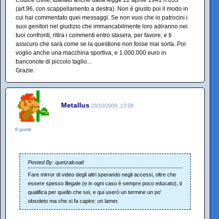
Codice civile, tutelato anche dalla legge 22 aprile 1941 n.633
(art.96, con scappellamento a destra). Non è giusto poi il modo in
cui hai commentato quei messaggi. Se non vuoi che io patrocini i
suoi genitori nel giudizio che immancabilmente loro adiranno nei
tuoi confronti, ritira i commenti entro stasera, per favore, e ti
assicuro che sarà come se la questione non fosse mai sorta. Poi
voglio anche una macchina sportiva, e 1.000.000 euro in
banconote di piccolo taglio...
Grazie.
Metallus
23/10/2009, 13:58
0 punti
Posted By: quetzalcoatl
Fare mirror di video degli altri sperando negli accessi, oltre che
essere spesso illegale (e in ogni caso è sempre poco educato), ti
qualifica per quello che sei, e qui userò un termine un po'
obsoleto ma che si fa capire: un lamer.