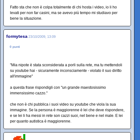
Fatto sta che non è colpa totalmente di chi hosta i video, io li ho
levati per non far casini, ma se avevo più tempo mi studiavo per
bene la situazione.
formytesa
23/10/2009, 13:09
0 punti
"Mia nipote è stata sconsiderata a porli sulla rete, ma tu mettendoli
su youtube hai - sicuramente inconsciamente - violato il suo diritto
all'immagine"
a questa frase rispondigli con "un grande maestosissimo
immensissimo cazzo."
che non è chi pubblica i suoi video su youtube che viola la sua
immagine. Se la persona è maggiorenne è lei che deve rispondere,
e se lei li ha messi in rete son cazzi suoi, nel bene e nel male. E lei
per quanto autistica è maggiorenne.