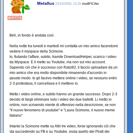
Metallus
23/10/2009, 13:25
modiFICAto
-1 punti
Beh, in fondo è andata così.
Nella notte tra lunedì e martedì mi contatta un mio amico facendomi
vedere il myspace della Scimone.
Io, fiutando l'affare, subito, tramite DownloadHelper, scarico i video
da Myspace. E li metto su Youtube, ma non sul mio account.
Sapendo ciò che è successo con Ratzi82, li faccio uploadare da un
mio amico che era molto disponibile rimanendo d'accordo in
qeusto modo: Io gli facevo mettere online i video, se nessuno entro
2-3 protestava, li cancellava e li mettevo io.
Metto i video online, e subito hanno un grande successo. Dopo 2-3
decido di fargli eliminare solo i video dei due balletti. Li metto io
online, non scrivendo niente di offensivo nella descrizione, se non
"Il nuovo fenomeno di youtube" e "Laura Scimone, il nuovo meme
italiano".
Intanto la Scimone mette su Altri tre video, forse ignorando ciò che
sta succedendo su FB e su Youtube, ossia quello dei Pirati dei