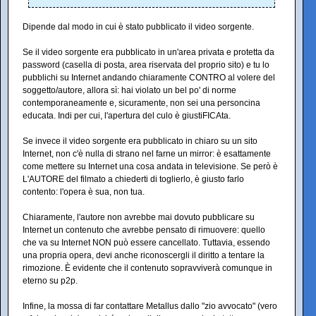
Dipende dal modo in cui è stato pubblicato il video sorgente.
Se il video sorgente era pubblicato in un'area privata e protetta da
password (casella di posta, area riservata del proprio sito) e tu lo
pubblichi su Internet andando chiaramente CONTRO al volere del
soggetto/autore, allora sì: hai violato un bel po' di norme
contemporaneamente e, sicuramente, non sei una personcina
educata. Indi per cui, l'apertura del culo è giustiFICAta.
Se invece il video sorgente era pubblicato in chiaro su un sito
Internet, non c'è nulla di strano nel farne un mirror: è esattamente
come mettere su Internet una cosa andata in televisione. Se però è
L'AUTORE del filmato a chiederti di toglierlo, è giusto farlo
contento: l'opera è sua, non tua.
Chiaramente, l'autore non avrebbe mai dovuto pubblicare su
Internet un contenuto che avrebbe pensato di rimuovere: quello
che va su Internet NON può essere cancellato. Tuttavia, essendo
una propria opera, devi anche riconoscergli il diritto a tentare la
rimozione. È evidente che il contenuto sopravviverà comunque in
eterno su p2p.
Infine, la mossa di far contattare Metallus dallo "zio avvocato" (vero