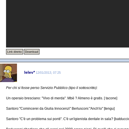
Link diretto
Download
lelev*
12/01/2013, 07:25
Per chi si fosse perso Servizio Pubblico (tipo il sottoscritto):
Un operaio bresciano: "Vivo di merda". Mbè ? Almeno è gratis. [ tacone]
Santoro:"Comincerei da Giulia Innocenzi" Berlusconi:"Anch'io" [tengu]
Santoro "C'è un problema sui ponti". C'è un'igienista dentale in sala? [batduccio