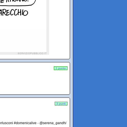
1 punto
3 punti
berlusconi #domenicalive
- @serena_gandhi