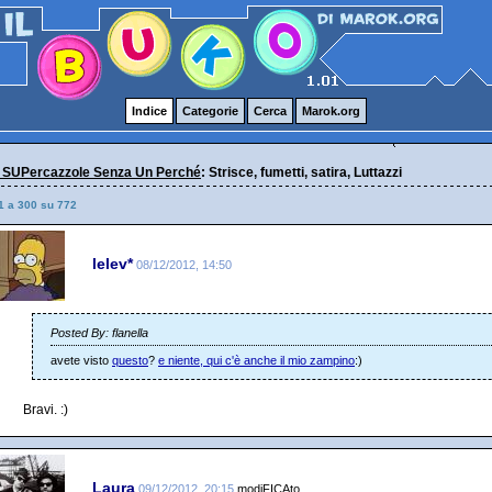
Indice
Categorie
Cerca
Marok.org
 SUPercazzole Senza Un Perché
: Strisce, fumetti, satira, Luttazzi
1 a 300 su 772
lelev*
08/12/2012, 14:50
Posted By: flanella
avete visto
questo
?
e niente, qui c'è anche il mio zampino
:)
Bravi. :)
Laura
09/12/2012, 20:15
modiFICAto