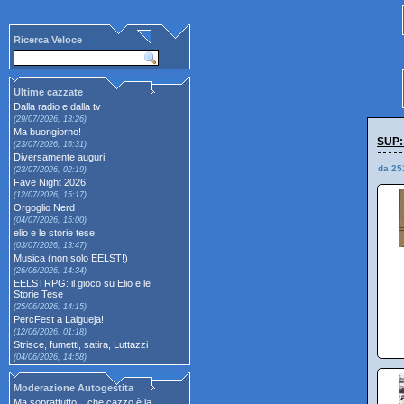
Ricerca Veloce
Ultime cazzate
Dalla radio e dalla tv
(29/07/2026, 13:26)
Ma buongiorno!
SUP:
(23/07/2026, 16:31)
Diversamente auguri!
da 25
(23/07/2026, 02:19)
Fave Night 2026
(12/07/2026, 15:17)
Orgoglio Nerd
(04/07/2026, 15:00)
elio e le storie tese
(03/07/2026, 13:47)
Musica (non solo EELST!)
(26/06/2026, 14:34)
EELSTRPG: il gioco su Elio e le
Storie Tese
(25/06/2026, 14:15)
PercFest a Laigueja!
(12/06/2026, 01:18)
Strisce, fumetti, satira, Luttazzi
(04/06/2026, 14:58)
Moderazione Autogestita
Ma soprattutto... che cazzo è la