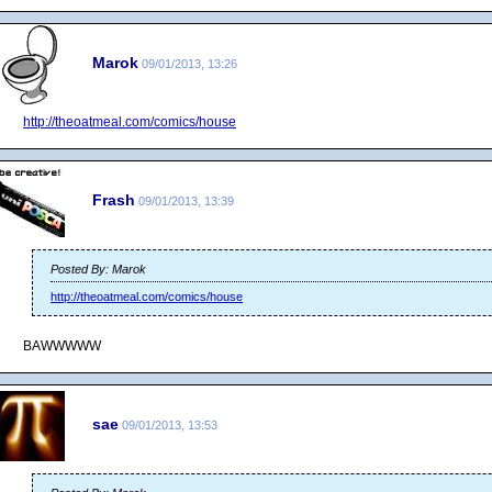
Marok
09/01/2013, 13:26
http://theoatmeal.com/comics/house
Frash
09/01/2013, 13:39
Posted By: Marok
http://theoatmeal.com/comics/house
BAWWWWW
sae
09/01/2013, 13:53