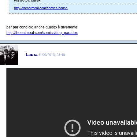
Posted By: Marok
http://theoatmeal.com/comics/house
per par condicio anche questo è divertente:
http://theoatmeal.com/comics/dog_paradox
Laura
11/01/2013, 23:40