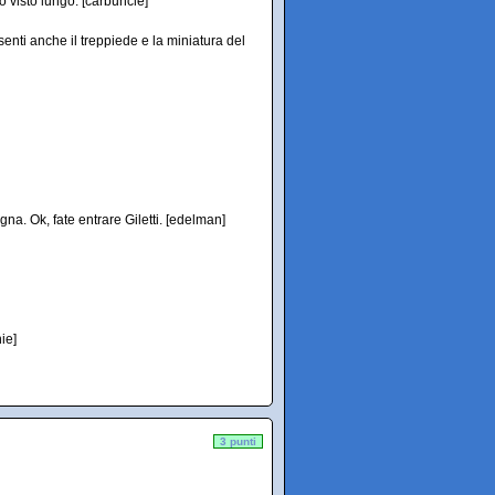
o visto lungo. [carbuncle]
senti anche il treppiede e la miniatura del
na. Ok, fate entrare Giletti. [edelman]
ie]
3 punti