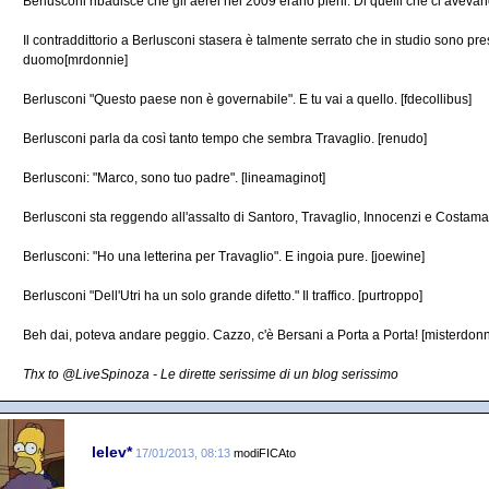
Berlusconi ribadisce che gli aerei nel 2009 erano pieni. Di quelli che ci avevan
Il contraddittorio a Berlusconi stasera è talmente serrato che in studio sono pre
duomo[mrdonnie]
Berlusconi "Questo paese non è governabile". E tu vai a quello. [fdecollibus]
Berlusconi parla da così tanto tempo che sembra Travaglio. [renudo]
Berlusconi: "Marco, sono tuo padre". [lineamaginot]
Berlusconi sta reggendo all'assalto di Santoro, Travaglio, Innocenzi e Costamag
Berlusconi: "Ho una letterina per Travaglio". E ingoia pure. [joewine]
Berlusconi "Dell'Utri ha un solo grande difetto." Il traffico. [purtroppo]
Beh dai, poteva andare peggio. Cazzo, c'è Bersani a Porta a Porta! [misterdonn
Thx to @LiveSpinoza - Le dirette serissime di un blog serissimo
lelev*
17/01/2013, 08:13
modiFICAto