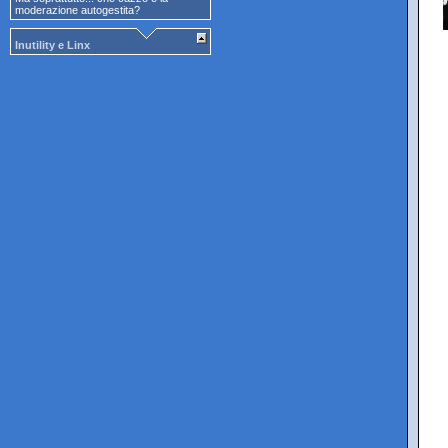
moderazione autogestita?
Inutility e Linx