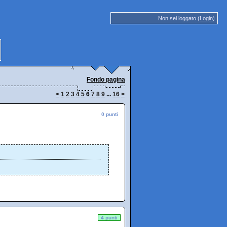
Non sei loggato (
Login
)
Fondo pagina
<
1
2
3
4
5
6
7
8
9
...
16
>
0 punti
4 punti