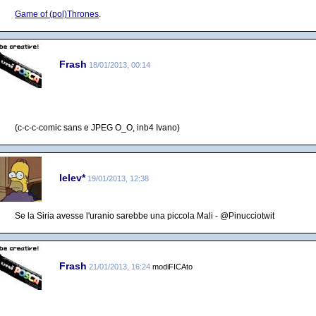
Game of (pol)Thrones
.
Frash
18/01/2013, 00:14
(c-c-c-comic sans e JPEG O_O, inb4 Ivano)
lelev*
19/01/2013, 12:38
Se la Siria avesse l'uranio sarebbe una piccola Mali - @Pinucciotwit
Frash
21/01/2013, 16:24
modiFICAto