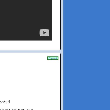
6 punti
, giggi]