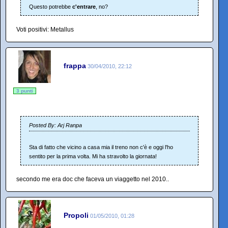
Questo potrebbe
c'entrare
, no?
Voti positivi: Metallus
frappa
30/04/2010, 22:12
3 punti
Posted By: Arj Ranpa
Sta di fatto che vicino a casa mia il treno non c'è e oggi l'ho
sentito per la prima volta. Mi ha stravolto la giornata!
secondo me era doc che faceva un viaggetto nel 2010..
Propoli
01/05/2010, 01:28