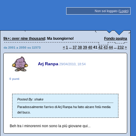
Non sei loggato (
Login
)
9k+: over nine thousand
: Ma buongiorno!
Fondo pagina
<
1
...
37
38
39
40
41
42
43
44
...
232
>
da 2001 a 2050 su 11573
Arj Ranpa
29/04/2010, 18:54
0 punti
Posted By: shake
Paradossalmente l'arrivo di Arj Ranpa ha fatto alzare l'età media
del buco.
Beh tra i minorenni non sono la più giovane qui...