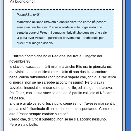
Ma buongiorno!
Posted By: ferilli
stamattina mi sono ritrovata a canticchiare "nè carne nè pesce"
senza un perchè, così l'ho riascoltata in auto...ogni volta che
sento la voce di Feiez mi vengono i brividi...ho pensato che vale
la pena aver vissuto - purtroppo brevemente - anche solo per
quei 37" di magico assolo...
È l'ultimo ricordo che ho di Paolone, nel live al Lingotto del
novembre 98.
Io stavo di cacca per i fatti miei, ma anche Elio era in giornata no:
era visibilmente mortificato per il fatto di non riuscire a cantare
bene, causa raffreddore (non poteva sapere che, con quell'acustica
di merda, non se ne sarebbe accorto nessuno). Però tirava i
fazzoletti incrostati di muco sulle prime file, ed alla gente piaceva.
Poi Feiez, con la sua voce splendida, è partito col solo di Né carne
né pesce.
Elio si è girato verso di lui, stupito come se non l'avesse mai sentito
prima, e si è illuminato di un sorriso enorme, spontaneo. Come a
dire: "Posso sempre contare su di te!".
Credo che, di tutto il pubblico, non se ne sia accorto nessuno.
Però è stato bello.