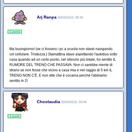
Arj Ranpa
30/04/2010, 09:36
1 punto
Ma buongiorno! (se ci fossero i pc a scuola non starei navigando
col cellulare. Tristezza.) Stamattina stavo aspettando l'autobus sotto
casa quando ad un certo punto, nel silenzio più totale, ho sentito IL
RUMORE DEL TRENO CHE PASSAVA. Non ci sarebbe niente di
strano se non fosse che vicino a casa mia e nel raggio di 5 km IL
TRENO NON C'È. E non dite che è cocaina perché l'abbiamo
sentito in 2!
Choolaudia
30/04/2010, 09:49
2 punti