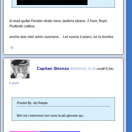
Io lead guitar Fender strato nera, tastiera ebano, 2 hum, floyd.
Piuttosto cattiva.
anche due miei amici suonano.... Lei suona il piano, lui la tromba
:-)
Capitan Stronzo
30/04/2010, 01:35
modiFICAto
0 punti
Posted By: Arj Ranpa
Beh tra i minorenni non sono la più giovane qui...