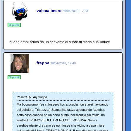
valecalimero
30/04/2010, 17:23
3 punti
buongiorno! scrivo da un convento di suore di maria ausiliatrice
frappa
30/04/2010, 17:40
3 punti
Posted By: Arj Ranpa
Ma buongiorno! (se ci fossero i pc a scuola non starei navigando
col cellulare. Tristezza.) Stamattina stavo aspettando l'autobus
sotto casa quando ad un certo punto, nel silenzio più totale, ho
sentito IL RUMORE DEL TRENO CHE PASSAVA. Non ci
sarebbe niente di strano se non fosse che vicino a casa mia e
nel raggio di 5 km IL TRENO NON C'È. E non dite che è cocaina