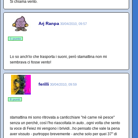
Si chiama vento.
Arj Ranpa
30/04/2010, 09:57
1 punto
Lo so anch'io che trasporta i suoni, però stamattina non mi
sembrava ci fosse vento!
ferilli
30/04/2010, 09:59
8 punti
stamattina mi sono ritrovata a canticchiare "nè carne nè pesce"
senza un perchè, così l'ho riascoltata in auto...ogni volta che sento
la voce di Feiez mi vengono i brividi...ho pensato che vale la pena
aver vissuto - purtroppo brevemente - anche solo per quei 37" di