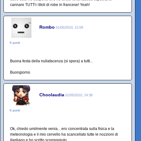
cannare TUTTI i titoli di robe in francese! Yeah!
Rombo
01/05/2010, 12:09
0 punti
Buona festa della nullafacenza (si spera) a tutti...
Buongiorno
Choolaudia
01/05/2010, 14:38
0 punti
Ok, chiedo umilmente venia... ero concentrata sulla fisica e la
meteorologia e il mio cervello ha scancellato tutte le nozzioni di
itagliano e ho scritto scorreggiuto.