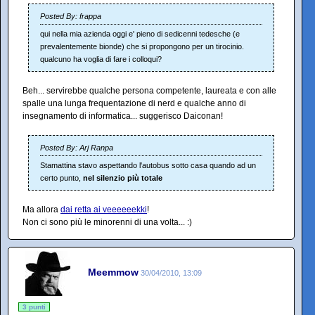
Posted By: frappa
qui nella mia azienda oggi e' pieno di sedicenni tedesche (e
prevalentemente bionde) che si propongono per un tirocinio.
qualcuno ha voglia di fare i colloqui?
Beh... servirebbe qualche persona competente, laureata e con alle
spalle una lunga frequentazione di nerd e qualche anno di
insegnamento di informatica... suggerisco Daiconan!
Posted By: Arj Ranpa
Stamattina stavo aspettando l'autobus sotto casa quando ad un
certo punto,
nel silenzio più totale
Ma allora
dai retta ai veeeeeekki
!
Non ci sono più le minorenni di una volta... :)
Meemmow
30/04/2010, 13:09
3 punti