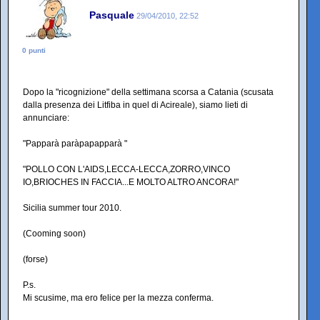
Pasquale
29/04/2010, 22:52
0 punti
Dopo la "ricognizione" della settimana scorsa a Catania (scusata
dalla presenza dei Litfiba in quel di Acireale), siamo lieti di
annunciare:
"Papparà paràpapapparà "
"POLLO CON L'AIDS,LECCA-LECCA,ZORRO,VINCO
IO,BRIOCHES IN FACCIA...E MOLTO ALTRO ANCORA!"
Sicilia summer tour 2010.
(Cooming soon)
(forse)
P.s.
Mi scusime, ma ero felice per la mezza conferma.