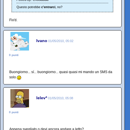
Questo potrebbe
c'entrarci
, no?
Fix'd.
Ivano
01/05/2010, 05:02
0 punti
Buongiorno... sí... buongiorno... quasi quasi mi mando un SMS da
solo
lelev*
01/05/2010, 05:08
0 punti
Appena svegliato o devi ancora andare a letto?