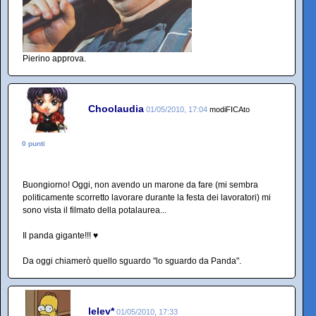
Pierino approva.
Choolaudia
01/05/2010, 17:04
modiFICAto
0 punti
Buongiorno! Oggi, non avendo un marone da fare (mi sembra
politicamente scorretto lavorare durante la festa dei lavoratori) mi
sono vista il filmato della potalaurea...
Il panda gigante!!! ♥
Da oggi chiamerò quello sguardo "lo sguardo da Panda".
lelev*
01/05/2010, 17:33