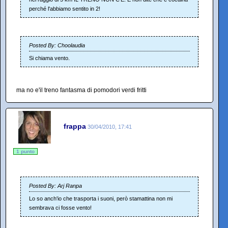
perché l'abbiamo sentito in 2!
Posted By: Choolaudia
Si chiama vento.
ma no e'il treno fantasma di pomodori verdi fritti
frappa
30/04/2010, 17:41
1 punto
Posted By: Arj Ranpa
Lo so anch'io che trasporta i suoni, però stamattina non mi
sembrava ci fosse vento!