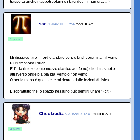
trasporta anche i tappeti volanti e i baci degli innamorati.. :)
sae
30/04/2010, 17:54
modiFICAto
1 punto
Mi dispiace fare il nerd e andare contro la pheega, ma... il vento
NON trasporta i suoni.
E' l'aria (inteso come mezzo elastico aerifome) che li trasmette
attraverso onde bla bla bla, vento o non vento.
O per lo meno è quello che mi ricordo dalle lezioni di fisica.
E soprattutto "nello spazio nessuno può sentirti urlare!" (cit.)
Choolaudia
30/04/2010, 18:01
modiFICAto
3 punti