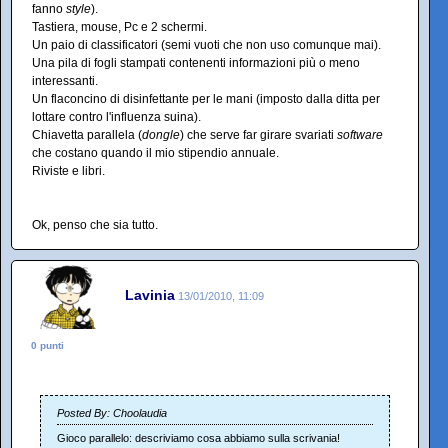
fanno
style
).
Tastiera, mouse, Pc e 2 schermi.
Un paio di classificatori (semi vuoti che non uso comunque mai).
Una pila di fogli stampati contenenti informazioni più o meno
interessanti.
Un flaconcino di disinfettante per le mani (imposto dalla ditta per
lottare contro l'influenza suina).
Chiavetta parallela (
dongle
) che serve far girare svariati
software
che costano quando il mio stipendio annuale.
Riviste e libri.
Ok, penso che sia tutto.
Lavinia
13/01/2010, 11:09
0 punti
Posted By: Choolaudia
Gioco parallelo: descriviamo cosa abbiamo sulla scrivania!