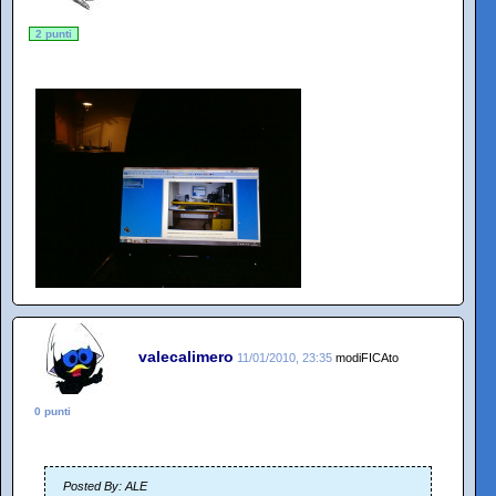
2 punti
valecalimero
11/01/2010, 23:35
modiFICAto
0 punti
Posted By: ALE