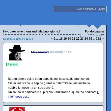
Non sei loggato (
Login
)
9k+: over nine thousand
: Ma buongiorno!
Fondo pagina
<
1
...
18
19
20
21
22
23
24
25
...
232
>
da 1051 a 1100 su 11573
Meemmow
11/01/2010, 13:23
1 punto
Buongiorno a voi, e buon appetito nel caso stiate pranzando.
Già mi mancano le tiepide giornate palermitane, ma anche la
nebbia torinese ha un suo perchè.
Un saluto in particolare al piccolo Panzerotto al quale ho dedicato
il
mio nuovo post
.