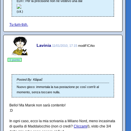
EDIT: Per la precisione non ne vedevo una dal
(cit.)
Tu-tum-tish.
Lavinia
11/01/2010, 17:15
modiFICAto
1 punto
Posted By: Klàpač
Nuovo gioco: immortala la tua postazione pc così com'è al
momento, senza toccare nulla.
Bello! Ma Marok non sarà contento!
:D
In ogni caso, ecco la mia scrivania a Milano Nord, meno incasinata
di quella di Maddalocchio (non ci credi?
Cliccami
!), visto che 3/4