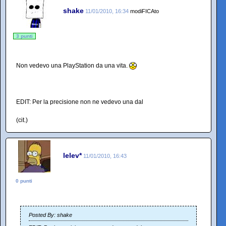
shake
11/01/2010, 16:34
modiFICAto
3 punti
Non vedevo una PlayStation da una vita.
EDIT: Per la precisione non ne vedevo una dal
(cit.)
lelev*
11/01/2010, 16:43
0 punti
Posted By: shake