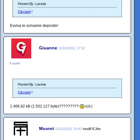
Posted By: Lavinia
Cliccami
!
Evviva le scrivanie deposito!
Giuanne
11/01/2010, 17:52
0 punti
Posted By: Lavinia
Cliccami
!
1.466,92 kB (1.502.127 byte)?????????
(cit.)
Musrot
11/01/2010, 19:43
modiFICAto