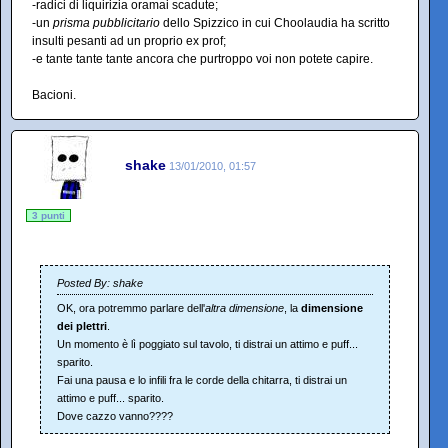
-radici di liquirizia oramai scadute;
-un
prisma pubblicitario
dello Spizzico in cui Choolaudia ha scritto
insulti pesanti ad un proprio ex prof;
-e tante tante tante ancora che purtroppo voi non potete capire.
Bacioni.
shake
13/01/2010, 01:57
3 punti
Posted By: shake
OK, ora potremmo parlare dell'
altra dimensione
, la
dimensione
dei plettri
.
Un momento è lì poggiato sul tavolo, ti distrai un attimo e puff...
sparito.
Fai una pausa e lo infili fra le corde della chitarra, ti distrai un
attimo e puff... sparito.
Dove cazzo vanno????