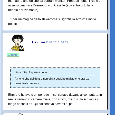
montagne analogiche da sopra il monitor! Probabilmente, il cielo è
azzurro persino all'aereoporto di Caselle (epicentro di tutta la
nebbia del Piemonte).
+1 per l'immagine dello stewart che si sgonfia lo scroto: è molto
poetica!
Lavinia
11/01/2010, 14:33
1 punto
Posted By: Capitan Ovvio
A meno che qui dentro non ci sia qualche malato che pranza
davanti al computer...
Ehm... Io ho avuto un periodo in cui cenavo davanti al computer... In
realtà cenavo in camera mia e, non so voi, ma io sulla scrivania ci
tengo anche il pc. Quindi cenavo davanti al pc.