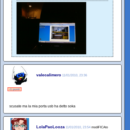
valecalimero
11/01/2010, 23:36
-1 punti
scusate ma la mia porta usb ha detto soka
LolaPaoLooza
11/01/2010, 23:54
modiFICAto