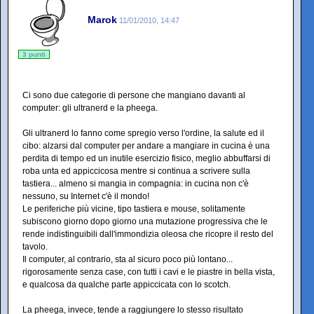
Marok
11/01/2010, 14:47
3 punti
Ci sono due categorie di persone che mangiano davanti al
computer: gli ultranerd e la pheega.
Gli ultranerd lo fanno come spregio verso l'ordine, la salute ed il
cibo: alzarsi dal computer per andare a mangiare in cucina è una
perdita di tempo ed un inutile esercizio fisico, meglio abbuffarsi di
roba unta ed appiccicosa mentre si continua a scrivere sulla
tastiera... almeno si mangia in compagnia: in cucina non c'è
nessuno, su Internet c'è il mondo!
Le periferiche più vicine, tipo tastiera e mouse, solitamente
subiscono giorno dopo giorno una mutazione progressiva che le
rende indistinguibili dall'immondizia oleosa che ricopre il resto del
tavolo.
Il computer, al contrario, sta al sicuro poco più lontano...
rigorosamente senza case, con tutti i cavi e le piastre in bella vista,
e qualcosa da qualche parte appiccicata con lo scotch.
La pheega, invece, tende a raggiungere lo stesso risultato