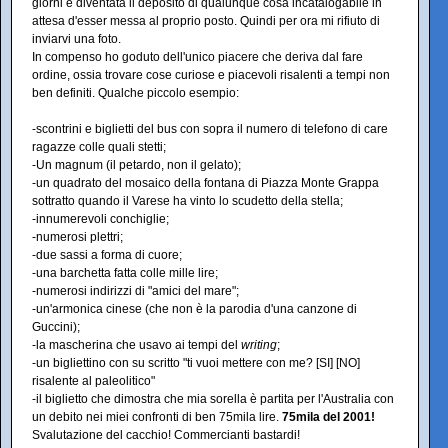
giorni è diventata il deposito di qualunque cosa incatalogabile in
attesa d'esser messa al proprio posto. Quindi per ora mi rifiuto di
inviarvi una foto.
In compenso ho goduto dell'unico piacere che deriva dal fare
ordine, ossia trovare cose curiose e piacevoli risalenti a tempi non
ben definiti. Qualche piccolo esempio:
-scontrini e biglietti del bus con sopra il numero di telefono di care
ragazze colle quali stetti;
-Un magnum (il petardo, non il gelato);
-un quadrato del mosaico della fontana di Piazza Monte Grappa
sottratto quando il Varese ha vinto lo scudetto della stella;
-innumerevoli conchiglie;
-numerosi plettri;
-due sassi a forma di cuore;
-una barchetta fatta colle mille lire;
-numerosi indirizzi di "amici del mare";
-un'armonica cinese (che non è la parodia d'una canzone di
Guccini);
-la mascherina che usavo ai tempi del
writing
;
-un bigliettino con su scritto "ti vuoi mettere con me? [SI] [NO]
risalente al paleolitico"
-il biglietto che dimostra che mia sorella è partita per l'Australia con
un debito nei miei confronti di ben 75mila lire.
75mila del 2001!
Svalutazione del cacchio! Commercianti bastardi!