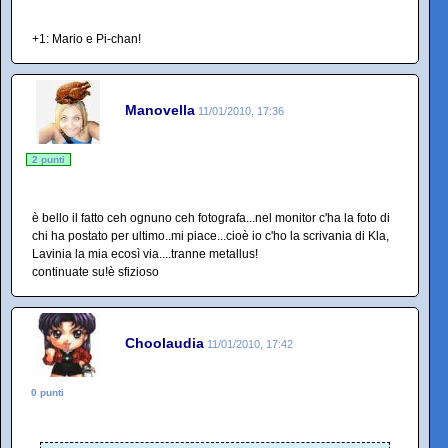
+1: Mario e Pi-chan!
Manovella
11/01/2010, 17:36
2 punti
è bello il fatto ceh ognuno ceh fotografa...nel monitor c'ha la foto di
chi ha postato per ultimo..mi piace...cioè io c'ho la scrivania di Kla,
Lavinia la mia ecosì via....tranne metallus!
continuate su!è sfizioso
Choolaudia
11/01/2010, 17:42
0 punti