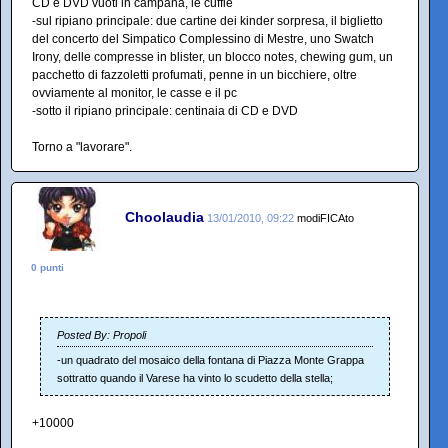
CD e DVD vuoti in campana, le cuffie
-sul ripiano principale: due cartine dei kinder sorpresa, il biglietto
del concerto del Simpatico Complessino di Mestre, uno Swatch
Irony, delle compresse in blister, un blocco notes, chewing gum, un
pacchetto di fazzoletti profumati, penne in un bicchiere, oltre
ovviamente al monitor, le casse e il pc
-sotto il ripiano principale: centinaia di CD e DVD
Torno a "lavorare".
Choolaudia
13/01/2010, 09:22
modiFICAto
0 punti
Posted By: Propoli
-un quadrato del mosaico della fontana di Piazza Monte Grappa
sottratto quando il Varese ha vinto lo scudetto della stella;
+10000