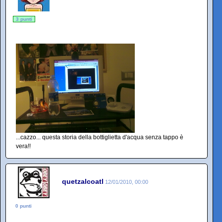
3 punti
...cazzo... questa storia della bottiglietta d'acqua senza tappo è
vera!!
quetzalcoatl
12/01/2010, 00:00
0 punti