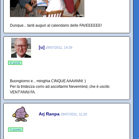
Dunque... tanti auguri al calendario delle FAVEEEEEE!
[u]
28/07/2011, 14:29
6 punti
Buongiorno e... minghia CINQUE AAAANNI :)
Per la tristezza corro ad ascoltarmi Nevermind, che è uscito
VENT'ANNI FA.
Arj Ranpa
29/07/2011, 11:20
1 punto