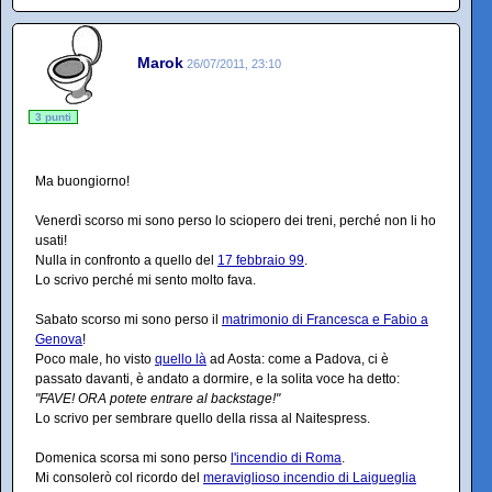
Marok
26/07/2011, 23:10
3 punti
Ma buongiorno!
Venerdì scorso mi sono perso lo sciopero dei treni, perché non li ho
usati!
Nulla in confronto a quello del
17 febbraio 99
.
Lo scrivo perché mi sento molto fava.
Sabato scorso mi sono perso il
matrimonio di Francesca e Fabio a
Genova
!
Poco male, ho visto
quello là
ad Aosta: come a Padova, ci è
passato davanti, è andato a dormire, e la solita voce ha detto:
"FAVE! ORA potete entrare al backstage!"
Lo scrivo per sembrare quello della rissa al Naitespress.
Domenica scorsa mi sono perso
l'incendio di Roma
.
Mi consolerò col ricordo del
meraviglioso incendio di Laigueglia