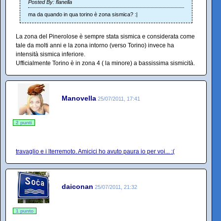
Posted By: flanella
ma da quando in qua torino è zona sismica? :|
La zona del Pinerolose è sempre stata sismica e considerata come
tale da molti anni e la zona intorno (verso Torino) invece ha
intensità sismica inferiore.
Ufficialmente Torino è in zona 4 ( la minore) a bassissima sismicità.
Manovella
25/07/2011, 17:41
2 punti
travaglio e i lterremoto. Amicici ho avuto paura io per voi... :(
daiconan
25/07/2011, 21:32
1 punto