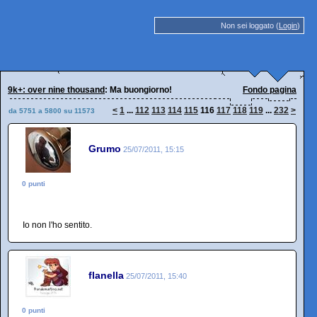
Non sei loggato (
Login
)
9k+: over nine thousand
: Ma buongiorno!
Fondo pagina
<
1
...
112
113
114
115
116
117
118
119
...
232
>
da 5751 a 5800 su 11573
Grumo
25/07/2011, 15:15
0 punti
Io non l'ho sentito.
flanella
25/07/2011, 15:40
0 punti