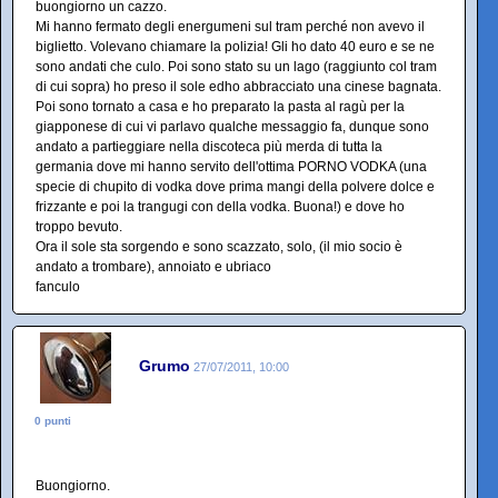
buongiorno un cazzo.
Mi hanno fermato degli energumeni sul tram perché non avevo il
biglietto. Volevano chiamare la polizia! Gli ho dato 40 euro e se ne
sono andati che culo. Poi sono stato su un lago (raggiunto col tram
di cui sopra) ho preso il sole edho abbracciato una cinese bagnata.
Poi sono tornato a casa e ho preparato la pasta al ragù per la
giapponese di cui vi parlavo qualche messaggio fa, dunque sono
andato a partieggiare nella discoteca più merda di tutta la
germania dove mi hanno servito dell'ottima PORNO VODKA (una
specie di chupito di vodka dove prima mangi della polvere dolce e
frizzante e poi la trangugi con della vodka. Buona!) e dove ho
troppo bevuto.
Ora il sole sta sorgendo e sono scazzato, solo, (il mio socio è
andato a trombare), annoiato e ubriaco
fanculo
Grumo
27/07/2011, 10:00
0 punti
Buongiorno.