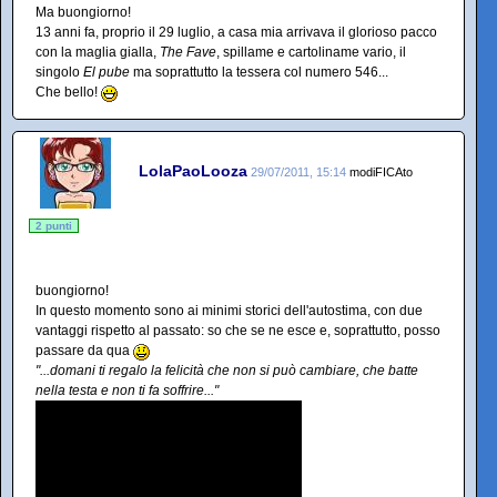
Ma buongiorno!
13 anni fa, proprio il 29 luglio, a casa mia arrivava il glorioso pacco
con la maglia gialla,
The Fave
, spillame e cartoliname vario, il
singolo
El pube
ma soprattutto la tessera col numero 546...
Che bello!
LolaPaoLooza
29/07/2011, 15:14
modiFICAto
2 punti
buongiorno!
In questo momento sono ai minimi storici dell'autostima, con due
vantaggi rispetto al passato: so che se ne esce e, soprattutto, posso
passare da qua
"...domani ti regalo la felicità che non si può cambiare, che batte
nella testa e non ti fa soffrire..."