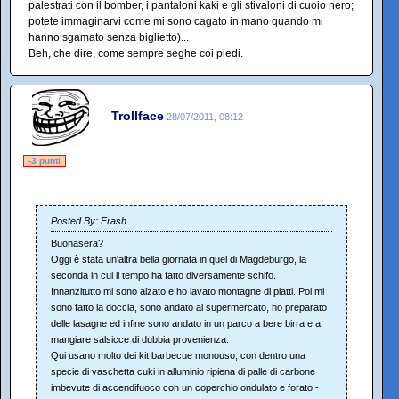
palestrati con il bomber, i pantaloni kaki e gli stivaloni di cuoio nero;
potete immaginarvi come mi sono cagato in mano quando mi
hanno sgamato senza biglietto)...
Beh, che dire, come sempre seghe coi piedi.
Trollface
28/07/2011, 08:12
-3 punti
Posted By: Frash
Buonasera?
Oggi è stata un'altra bella giornata in quel di Magdeburgo, la
seconda in cui il tempo ha fatto diversamente schifo.
Innanzitutto mi sono alzato e ho lavato montagne di piatti. Poi mi
sono fatto la doccia, sono andato al supermercato, ho preparato
delle lasagne ed infine sono andato in un parco a bere birra e a
mangiare salsicce di dubbia provenienza.
Qui usano molto dei kit barbecue monouso, con dentro una
specie di vaschetta cuki in alluminio ripiena di palle di carbone
imbevute di accendifuoco con un coperchio ondulato e forato -