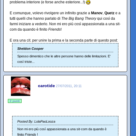
problema interiore (e forse anche esteriore...!)
E comunque, volevo rivolgere un infinito grazie a
Manov
,
Quetz
e a
tutti quelli che hanno parlato di
The Big Bang Theory
qui così da
farmi iniziare a vederlo. Non mi ero più così appassionata a una sit-
com da quando è finito
Friends
!
E ora una cit. per unire la prima e la seconda parte di questo post:
Sheldon Cooper
Spesso dimentico che le altre persone hanno delle limitazioni. E'
così triste...
carotide
27/07/2011, 20:11
2 punti
Posted By: LolaPaoLooza
Non mi ero più così appassionata a una sit-com da quando è
finito
Friends
!