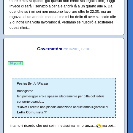
9 ore e mezza quindi, già questo non credo sia legalissimo). Oggi
invece ci sarà il servizio a cena e andrò là a un quarto alle 6. Da
quel che so i minori non possono lavorare oltre le 22:30, ma un
ragazzo di un anno in meno di me mi ha detto di aver staccato alle
2 di notte una volta lavorando lì. Vediamo se riuscirò a sostenere
questi ritmi...
Governatòra
29/07/2011, 12:10
10 punti
Posted By: Arj Ranpa
Buongiorno.
Ieri pomeriggio ero a spasso allegramente per città col fedele
consorte quando...
"Salve! Fareste una piccola donazione acquistando il giornale di
Lotta Comunista
?"
Intanto ti ricordo che qui sei in nettissima minoranza...
ma poi...