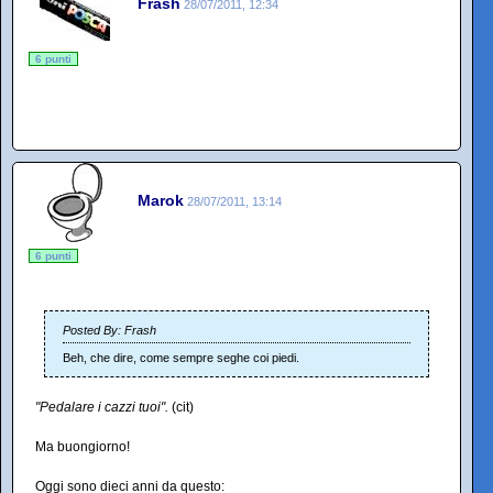
Frash
28/07/2011, 12:34
6 punti
Marok
28/07/2011, 13:14
6 punti
Posted By: Frash
Beh, che dire, come sempre seghe coi piedi.
"Pedalare i cazzi tuoi".
(cit)
Ma buongiorno!
Oggi sono dieci anni da questo: