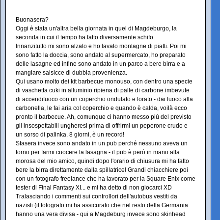
Buonasera?
Oggi è stata un'altra bella giornata in quel di Magdeburgo, la
seconda in cui il tempo ha fatto diversamente schifo.
Innanzitutto mi sono alzato e ho lavato montagne di piatti. Poi mi
sono fatto la doccia, sono andato al supermercato, ho preparato
delle lasagne ed infine sono andato in un parco a bere birra e a
mangiare salsicce di dubbia provenienza.
Qui usano molto dei kit barbecue monouso, con dentro una specie
di vaschetta cuki in alluminio ripiena di palle di carbone imbevute
di accendifuoco con un coperchio ondulato e forato - dai fuoco alla
carbonella, le fai aria col coperchio e quando è calda, voilà ecco
pronto il barbecue. Ah, comunque ci hanno messo più del previsto
gli insospettabili ungheresi prima di offrirmi un peperone crudo e
un sorso di palinka. 8 giorni, è un record!
Stasera invece sono andato in un pub perché nessuno aveva un
forno per farmi cuocere la lasagna - il pub è però in mano alla
morosa del mio amico, quindi dopo l'orario di chiusura mi ha fatto
bere la birra direttamente dalla spillatrice! Grandi chiacchiere poi
con un fotografo freelance che ha lavorato per la Square Enix come
tester di Final Fantasy XI... e mi ha detto di non giocarci XD
Tralasciando i commenti sui controllori dell'autobus vestiti da
nazisti (il fotografo mi ha assicurato che nel resto della Germania
hanno una vera divisa - qui a Magdeburg invece sono skinhead