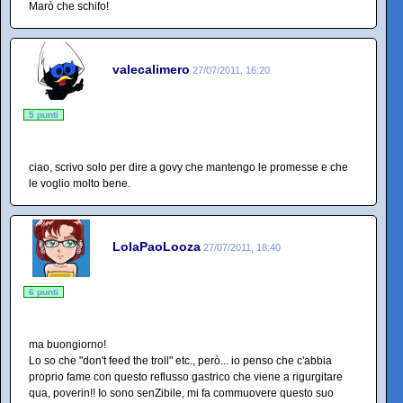
Marò che schifo!
valecalimero
27/07/2011, 16:20
5 punti
ciao, scrivo solo per dire a govy che mantengo le promesse e che
le voglio molto bene.
LolaPaoLooza
27/07/2011, 18:40
6 punti
ma buongiorno!
Lo so che "don't feed the troll" etc., però... io penso che c'abbia
proprio fame con questo reflusso gastrico che viene a rigurgitare
qua, poverin!! Io sono senZibile, mi fa commuovere questo suo