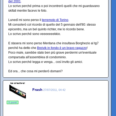
del 2001
.
Lo scrivo perché prima o poi incontrerò quelli che mi guardavano
skifati mentre facevo le foto.
Lunedì mi sono perso il
terremoto di Torino
.
Mi consolerò col ricordo di quello del 5 gennaio dell'80: stesso
epicentro, ma un bel quinto richter, me lo ricordo bene.
Lo scrivo perché sono veeeeeeekkio.
E stasera mi sono perso Mentana che insultava Borghezio al tg7
perché ha detto che
Breivik in fondo è un bravo ragazzo
!
Poco male, sarebbe stato ben più grave perdermi un'eventuale
comparsata all'assemblea di condominio.
Lo scrivo perché legga e venga... così invito gli amici.
Ed ora... che cosa mi perderò domani?
Frash
27/07/2011, 04:42
3 punti