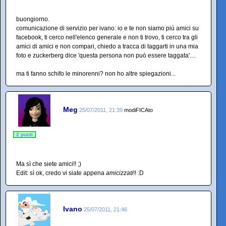
buongiorno.
comunicazione di servizio per ivano: io e te non siamo più amici su
facebook, ti cerco nell'elenco generale e non ti trovo, ti cerco tra gli
amici di amici e non compari, chiedo a tracca di taggarti in una mia
foto e zuckerberg dice 'questa persona non può essere taggata'....
ma ti fanno schifo le minorenni? non ho altre spiegazioni...
Meg
25/07/2011, 21:39
modiFICAto
2 punti
Ma sì che siete amici!! ;)
Edit: sì ok, credo vi siate appena
amicizzati
!! :D
Ivano
25/07/2011, 21:46