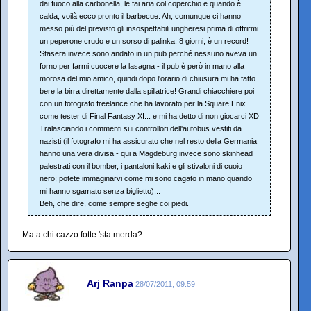
dai fuoco alla carbonella, le fai aria col coperchio e quando è
calda, voilà ecco pronto il barbecue. Ah, comunque ci hanno
messo più del previsto gli insospettabili ungheresi prima di offrirmi
un peperone crudo e un sorso di palinka. 8 giorni, è un record!
Stasera invece sono andato in un pub perché nessuno aveva un
forno per farmi cuocere la lasagna - il pub è però in mano alla
morosa del mio amico, quindi dopo l'orario di chiusura mi ha fatto
bere la birra direttamente dalla spillatrice! Grandi chiacchiere poi
con un fotografo freelance che ha lavorato per la Square Enix
come tester di Final Fantasy XI... e mi ha detto di non giocarci XD
Tralasciando i commenti sui controllori dell'autobus vestiti da
nazisti (il fotografo mi ha assicurato che nel resto della Germania
hanno una vera divisa - qui a Magdeburg invece sono skinhead
palestrati con il bomber, i pantaloni kaki e gli stivaloni di cuoio
nero; potete immaginarvi come mi sono cagato in mano quando
mi hanno sgamato senza biglietto)...
Beh, che dire, come sempre seghe coi piedi.
Ma a chi cazzo fotte 'sta merda?
Arj Ranpa
28/07/2011, 09:59