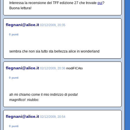
Interessa la recensione del TFF edizione 27 che trovate
qui
?
Buona lettura!
flegnani@alice.it
02/12/2009, 20:35
0 punti
sembra che non sia tutto sta bellezza alice in wonderland
flegnani@alice.it
02/12/2009, 20:36
modiFICAto
0 punti
ah mi chiamo come il mio indirizzo di posta!
magnifico! :niubbo:
flegnani@alice.it
02/12/2009, 20:54
0 punti