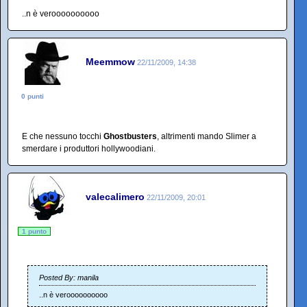
..n è veroooooooooo
Meemmow
22/11/2009, 14:38
0 punti
E che nessuno tocchi
Ghostbusters
, altrimenti mando Slimer a
smerdare i produttori hollywoodiani.
valecalimero
22/11/2009, 20:01
1 punto
Posted By: manila
..n è veroooooooooo