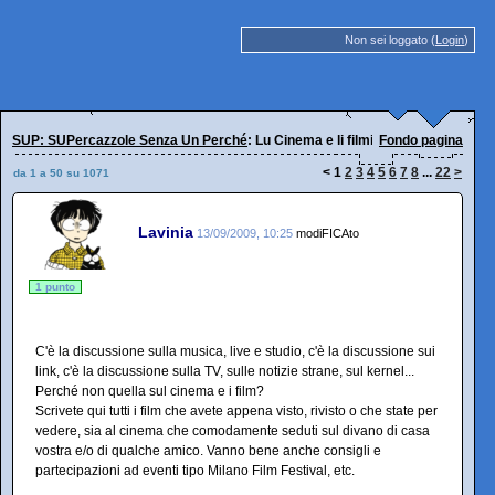
Non sei loggato (
Login
)
SUP: SUPercazzole Senza Un Perché
: Lu Cinema e li filmi
Fondo pagina
<
1
2
3
4
5
6
7
8
...
22
>
da 1 a 50 su 1071
Lavinia
13/09/2009, 10:25
modiFICAto
1 punto
C'è la discussione sulla musica, live e studio, c'è la discussione sui
link, c'è la discussione sulla TV, sulle notizie strane, sul kernel...
Perché non quella sul cinema e i film?
Scrivete qui tutti i film che avete appena visto, rivisto o che state per
vedere, sia al cinema che comodamente seduti sul divano di casa
vostra e/o di qualche amico. Vanno bene anche consigli e
partecipazioni ad eventi tipo Milano Film Festival, etc.