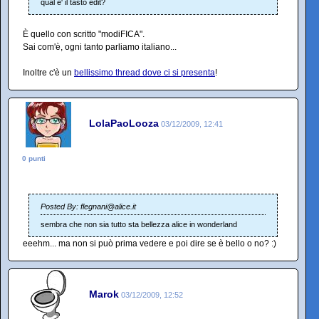
qual e' il tasto edit?
È quello con scritto "modiFICA".
Sai com'è, ogni tanto parliamo italiano...
Inoltre c'è un
bellissimo thread dove ci si presenta
!
LolaPaoLooza
03/12/2009, 12:41
0 punti
Posted By: flegnani@alice.it
sembra che non sia tutto sta bellezza alice in wonderland
eeehm... ma non si può prima vedere e poi dire se è bello o no? :)
Marok
03/12/2009, 12:52