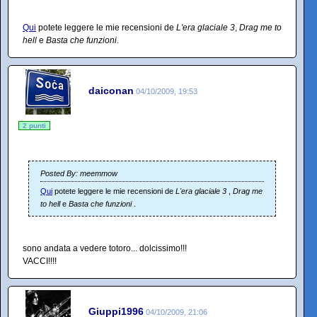
Qui
potete leggere le mie recensioni de
L'era glaciale 3
,
Drag me to
hell
e
Basta che funzioni
.
daiconan
04/10/2009, 19:53
2 punti
Posted By: meemmow
Qui
potete leggere le mie recensioni de
L'era glaciale 3
,
Drag me
to hell
e
Basta che funzioni
.
sono andata a vedere totoro... dolcissimo!!!
VACCI!!!!
Giuppi1996
04/10/2009, 21:06