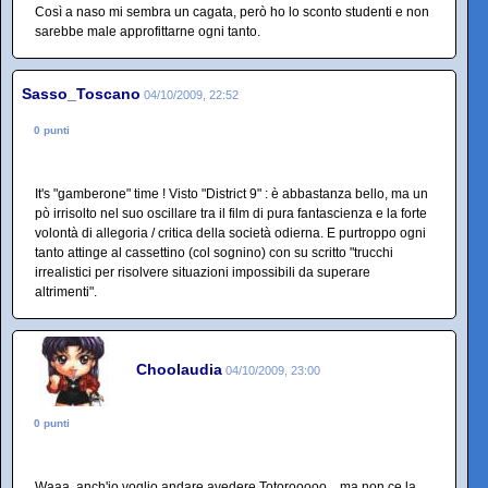
Così a naso mi sembra un cagata, però ho lo sconto studenti e non
sarebbe male approfittarne ogni tanto.
Sasso_Toscano
04/10/2009, 22:52
0 punti
It's "gamberone" time ! Visto "District 9" : è abbastanza bello, ma un
pò irrisolto nel suo oscillare tra il film di pura fantascienza e la forte
volontà di allegoria / critica della società odierna. E purtroppo ogni
tanto attinge al cassettino (col sognino) con su scritto "trucchi
irrealistici per risolvere situazioni impossibili da superare
altrimenti".
Choolaudia
04/10/2009, 23:00
0 punti
Waaa, anch'io voglio andare avedere Totorooooo... ma non ce la