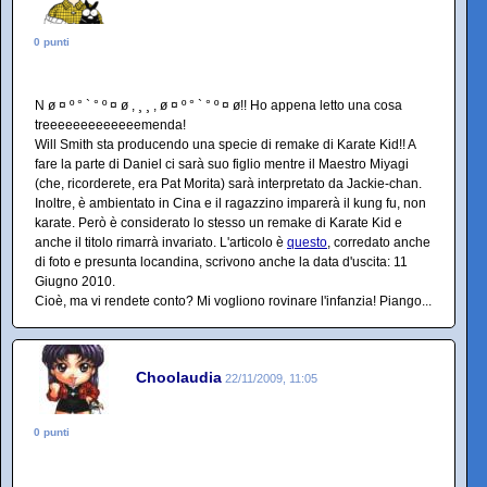
0 punti
N ø ¤ º ° ` ° º ¤ ø , ¸ ¸ , ø ¤ º ° ` ° º ¤ ø!! Ho appena letto una cosa
treeeeeeeeeeeeemenda!
Will Smith sta producendo una specie di remake di Karate Kid!! A
fare la parte di Daniel ci sarà suo figlio mentre il Maestro Miyagi
(che, ricorderete, era Pat Morita) sarà interpretato da Jackie-chan.
Inoltre, è ambientato in Cina e il ragazzino imparerà il kung fu, non
karate. Però è considerato lo stesso un remake di Karate Kid e
anche il titolo rimarrà invariato. L'articolo è
questo
, corredato anche
di foto e presunta locandina, scrivono anche la data d'uscita: 11
Giugno 2010.
Cioè, ma vi rendete conto? Mi vogliono rovinare l'infanzia! Piango...
Choolaudia
22/11/2009, 11:05
0 punti