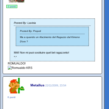
2 punti
Posted By: Lavinia
Posted By: Propoli
Ma a quando un rifacimento del
Ragazzo dal Kimono
D'oro
?
MAI! Non mi puoi sostituire quel bel ragazzetto!
*.*
ROMUALDO!
Metallus
22/11/2009, 23:54
0 punti