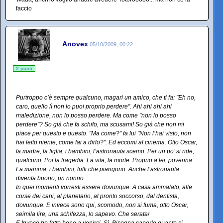
faccio
Anovex
05/10/2009, 00:22
2 punti
Purtroppo c’è sempre qualcuno, magari un amico, che ti fa: "Eh no,
caro, quello lì non lo puoi proprio perdere". Ahi ahi ahi ahi
maledizione, non lo posso perdere. Ma come "non lo posso
perdere"? So già che fa schifo, ma scusami! So già che non mi
piace per questo e questo. "Ma come?" fa lui "Non l’hai visto, non
hai letto niente, come fai a dirlo?". Ed eccomi al cinema. Otto Oscar,
la madre, la figlia, i bambini, l’astronauta scemo. Per un po’ si ride,
qualcuno. Poi la tragedia. La vita, la morte. Proprio a lei, poverina.
La mamma, i bambini, tutti che piangono. Anche l’astronauta
diventa buono, un nonno.
In quei momenti vorresti essere dovunque. A casa ammalato, alle
corse dei cani, al planetario, al pronto soccorso, dal dentista,
dovunque. E invece sono qui, scomodo, non si fuma, otto Oscar,
seimila lire, una schifezza, lo sapevo. Che serata!