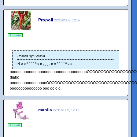
Propoli
22/11/2009, 12:07
1 punto
Posted By: Lavinia
N ø ¤ º ° ` ° º ¤ ø , ¸ ¸ , ø ¤ º ° ` ° º ¤ ø!!
ooooooooooooooooooooooooooooooooooooOOOOOOOOOOOOOOO
(fiato)
oooooooooooooooooOOOOOOOOOOOOOOOOOOOOOOOOOOOOOOOO
ooooooooooooooo ooo oo o ō...
manila
22/11/2009, 12:12
7 punti