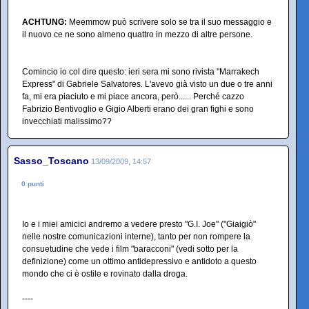
ACHTUNG:
Meemmow può scrivere solo se tra il suo messaggio e
il nuovo ce ne sono almeno quattro in mezzo di altre persone.
Comincio io col dire questo: ieri sera mi sono rivista "Marrakech
Express" di Gabriele Salvatores. L'avevo già visto un due o tre anni
fa, mi era piaciuto e mi piace ancora, però...... Perché cazzo
Fabrizio Bentivoglio e Gigio Alberti erano dei gran fighi e sono
invecchiati malissimo??
Sasso_Toscano
13/09/2009, 14:57
0 punti
Io e i miei amicici andremo a vedere presto "G.I. Joe" ("Giaigiò"
nelle nostre comunicazioni interne), tanto per non rompere la
consuetudine che vede i film "baracconi" (vedi sotto per la
definizione) come un ottimo antidepressivo e antidoto a questo
mondo che ci è ostile e rovinato dalla droga.
----