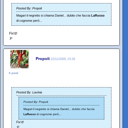
Posted By: Propoli
Magari il negretto si chiama Daniel... dubito che faccia
LaRusso
di cognome però...
Fix'd!
:P
Propoli
22/11/2009, 23:26
0 punti
Posted By: Lavinia
Posted By: Propoli
Magari il negretto si chiama Daniel... dubito che faccia
LaRusso
di cognome però...
Fix'd!
:P