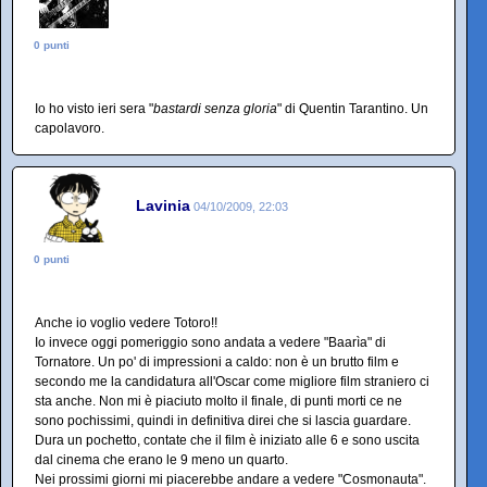
0 punti
Io ho visto ieri sera "
bastardi senza gloria
" di Quentin Tarantino. Un
capolavoro.
Lavinia
04/10/2009, 22:03
0 punti
Anche io voglio vedere Totoro!!
Io invece oggi pomeriggio sono andata a vedere "Baarìa" di
Tornatore. Un po' di impressioni a caldo: non è un brutto film e
secondo me la candidatura all'Oscar come migliore film straniero ci
sta anche. Non mi è piaciuto molto il finale, di punti morti ce ne
sono pochissimi, quindi in definitiva direi che si lascia guardare.
Dura un pochetto, contate che il film è iniziato alle 6 e sono uscita
dal cinema che erano le 9 meno un quarto.
Nei prossimi giorni mi piacerebbe andare a vedere "Cosmonauta".