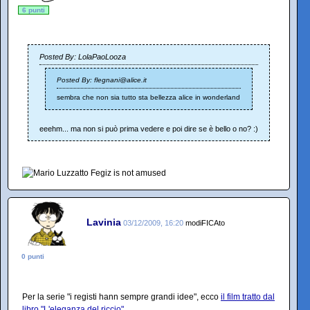
6 punti
Posted By: LolaPaoLooza
Posted By: flegnani@alice.it
sembra che non sia tutto sta bellezza alice in wonderland
eeehm... ma non si può prima vedere e poi dire se è bello o no? :)
Lavinia
03/12/2009, 16:20
modiFICAto
0 punti
Per la serie "i registi hann sempre grandi idee", ecco
il film tratto dal
libro "L'eleganza del riccio"
.