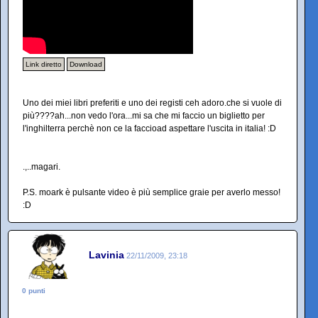
Link diretto
Download
Uno dei miei libri preferiti e uno dei registi ceh adoro.che si vuole di
più????ah...non vedo l'ora...mi sa che mi faccio un biglietto per
l'inghilterra perchè non ce la faccioad aspettare l'uscita in italia! :D
.,..magari.
P.S. moark è pulsante video è più semplice graie per averlo messo!
:D
Lavinia
22/11/2009, 23:18
0 punti