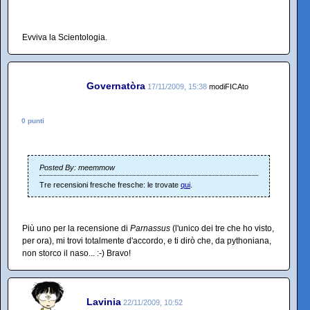
Evviva la Scientologia.
Governatòra
17/11/2009, 15:38
modiFICAto
0 punti
Posted By: meemmow
Tre recensioni fresche fresche: le trovate
qui
.
Più uno per la recensione di
Parnassus
(l'unico dei tre che ho visto,
per ora), mi trovi totalmente d'accordo, e ti dirò che, da pythoniana,
non storco il naso... :-) Bravo!
Lavinia
22/11/2009, 10:52