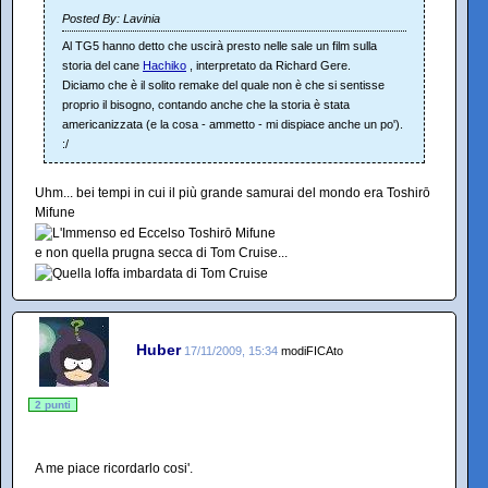
Posted By: Lavinia
Al TG5 hanno detto che uscirà presto nelle sale un film sulla
storia del cane
Hachiko
, interpretato da Richard Gere.
Diciamo che è il solito remake del quale non è che si sentisse
proprio il bisogno, contando anche che la storia è stata
americanizzata (e la cosa - ammetto - mi dispiace anche un po').
:/
Uhm... bei tempi in cui il più grande samurai del mondo era Toshirō
Mifune
e non quella prugna secca di Tom Cruise...
Huber
17/11/2009, 15:34
modiFICAto
2 punti
A me piace ricordarlo cosi'.