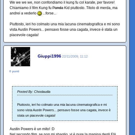
We we we we, non confondiamo il kung fu col karate, per favore!
Chiamiamo il film Kung fu
Panda
Kid piuttosto. Titolo di merda, ma
andrei a vederlo
...forse...
Piuttosto, ieri ho colmato una mia lacuna cinematografica e mi sono
vista Austin Powers... pensavo fosse una cagata, invece è stata un
piacevole cagata!
Giuppi1996
22/11/2009, 11:12
0 punti
Posted By: Choolaudia
Piuttosto, ieri ho colmato una mia lacuna cinematografica e mi
sono vista Austin Powers... pensavo fosse una cagata, invece è
stata un piacevole cagata!
Austin Powers è un mito! :D
Nel secondo film, se non mi sbaglio, vi è pure la manina degli Elii