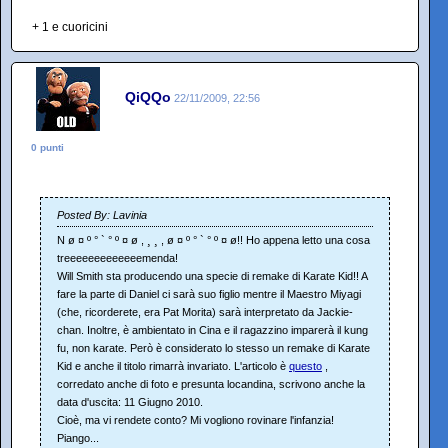
+ 1 e cuoricini
QiQQo
22/11/2009, 22:56
0 punti
Posted By: Lavinia
N ø ¤ º ° ` ° º ¤ ø , ¸ ¸ , ø ¤ º ° ` ° º ¤ ø!! Ho appena letto una cosa
treeeeeeeeeeeeemenda!
Will Smith sta producendo una specie di remake di Karate Kid!! A
fare la parte di Daniel ci sarà suo figlio mentre il Maestro Miyagi
(che, ricorderete, era Pat Morita) sarà interpretato da Jackie-
chan. Inoltre, è ambientato in Cina e il ragazzino imparerà il kung
fu, non karate. Però è considerato lo stesso un remake di Karate
Kid e anche il titolo rimarrà invariato. L'articolo è
questo
,
corredato anche di foto e presunta locandina, scrivono anche la
data d'uscita: 11 Giugno 2010.
Cioè, ma vi rendete conto? Mi vogliono rovinare l'infanzia!
Piango...