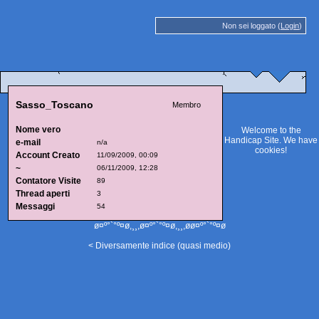
Non sei loggato (
Login
)
Sasso_Toscano
Membro
Nome vero
Welcome to the
Handicap Site. We have
e-mail
n/a
cookies
!
Account Creato
11/09/2009, 00:09
~
06/11/2009, 12:28
Contatore Visite
89
Thread aperti
3
Messaggi
54
ø¤º°`°º¤ø,¸¸,ø¤º°`°º¤ø,¸¸,øø¤º°`°º¤ø
< Diversamente indice (quasi medio)