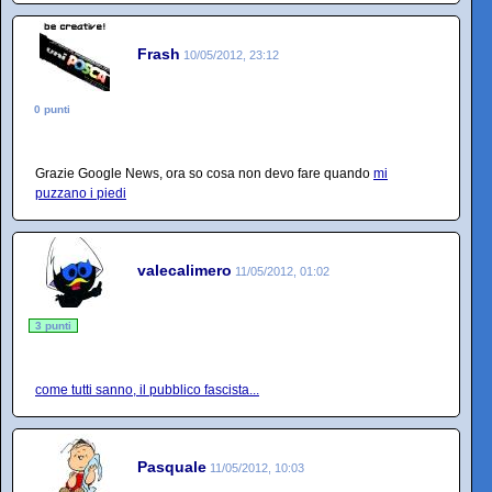
Frash
10/05/2012, 23:12
0 punti
Grazie Google News, ora so cosa non devo fare quando
mi
puzzano i piedi
valecalimero
11/05/2012, 01:02
3 punti
come tutti sanno, il pubblico fascista...
Pasquale
11/05/2012, 10:03