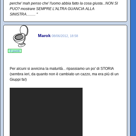
perche' mah penso che' l'uomo abbia fatto la cosa giusta...NON SI
PUO? mostrare SEMPRE L'ALTRA GUANCIA ALLA
SINISTRA.......... "
Marok
08/06/2012, 18:58
3 punti
Per alcuni si avvicina la maturità... ripassiamo un po' di STORIA
(sembra ieri, da quanto non è cambiato un cazzo, ma era più di un
Giuppi fa!)