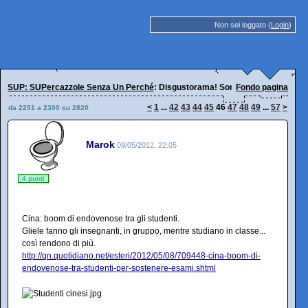
Non sei loggato (
Login
)
SUP: SUPercazzole Senza Un Perché
: Disgustorama! Sorridi, oggi è peggio.
Fondo pagina
<
1
...
42
43
44
45
46
47
48
49
...
57
>
da 2251 a 2300 su 2820
Marok
09/05/2012, 22:05
4 punti
Cina: boom di endovenose tra gli studenti.
Gliele fanno gli insegnanti, in gruppo, mentre studiano in classe...
così rendono di più.
http://qn.quotidiano.net/esteri/2012/05/08/709448-cina-boom-di-
endovenose-tra-studenti-per-sostenere-esami.shtml