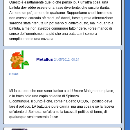
Questo è esattamente quello che penso io, + un'altra cosa: una
battuta dovrebbe essere una frase divertente, che suscita ilarità.
Almeno un po', almeno in qualcuno. Supponiamo che il terremoto
non avesse causato nè morti, nè danni, forse questa affermazione
sarebbe stata ritenuta un po' meno di cattivo gusto, ma in quanto a
battuta, a me non avrebbe comunque fatto ridere. Forse manco di
senso dell'umorismo, ma più che una battuta mi sembra
semplicemente una cazzata.
Metallus
24/05/2012, 00:24
0 punti
Mi fa piacere che non sono l'unico a cui Umore Maligno non piace,
e lo trova solo una copia sbiadita di Spinoza.
E comunque, il punto è che, come ha detto QiQQo, il politico deve
fare il politico. LA battuta è pure carina, ma una cosa è se la faceva
un'utente di Spinoza, un'altra se la faceva il politico di turno, di
qualunque schieramento fosse.