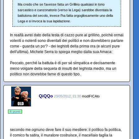
Ma credo che se l'avesse fatta un Grillino qualsiasi in tono
sarcastico e canzonatorio (verso la Lega) sarebbe diventata la
battutona del secolo, invece l'ha fatta orgogliosamente uno della
Lega e si invoca la sua lapidazione.
In realtà avrei dato della testa di cazzo pure al grillino, poiché ormai
volenti o nolenti sono diventati dei politici e non dovrebbero parlare
come - guarda un po'? - dei leghisti della prima ora (e alcuni pure
dell'ultima). Michele Serra lo spiega meglio dalla sua Amaca:
Peccato, perché la battuta è di per sé simpatica e decisamente
meno volgare della sequela di insulti del leghista medio, ma un
politico non dovrebbe farne di questo tipo.
QiQQo
23/05/2012, 21:30
modiFICAto
6 punti
secondo me ognuno deve fare il suo mestiere: il politico fa politica,
il comico fa satira, il muratore costruisce, il macellaio taglia la