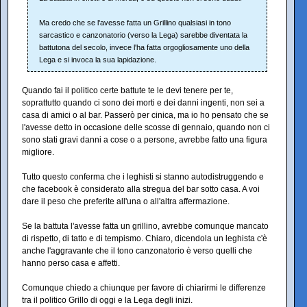
Ma credo che se l'avesse fatta un Grillino qualsiasi in tono
sarcastico e canzonatorio (verso la Lega) sarebbe diventata la
battutona del secolo, invece l'ha fatta orgogliosamente uno della
Lega e si invoca la sua lapidazione.
Quando fai il politico certe battute te le devi tenere per te,
soprattutto quando ci sono dei morti e dei danni ingenti, non sei a
casa di amici o al bar. Passerò per cinica, ma io ho pensato che se
l'avesse detto in occasione delle scosse di gennaio, quando non ci
sono stati gravi danni a cose o a persone, avrebbe fatto una figura
migliore.
Tutto questo conferma che i leghisti si stanno autodistruggendo e
che facebook è considerato alla stregua del bar sotto casa. A voi
dare il peso che preferite all'una o all'altra affermazione.
Se la battuta l'avesse fatta un grillino, avrebbe comunque mancato
di rispetto, di tatto e di tempismo. Chiaro, dicendola un leghista c'è
anche l'aggravante che il tono canzonatorio è verso quelli che
hanno perso casa e affetti.
Comunque chiedo a chiunque per favore di chiarirmi le differenze
tra il politico Grillo di oggi e la Lega degli inizi.