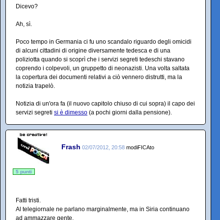
Dicevo?
Ah, sì.
Poco tempo in Germania ci fu uno scandalo riguardo degli omicidi
di alcuni cittadini di origine diversamente tedesca e di una
poliziotta quando si scoprì che i servizi segreti tedeschi stavano
coprendo i colpevoli, un gruppetto di neonazisti. Una volta saltata
la copertura dei documenti relativi a ciò vennero distrutti, ma la
notizia trapelò.
Notizia di un'ora fa (il nuovo capitolo chiuso di cui sopra) il capo dei
servizi segreti
si è dimesso
(a pochi giorni dalla pensione).
Frash
02/07/2012, 20:58
modiFICAto
5 punti
Fatti tristi.
Al telegiornale ne parlano marginalmente, ma in Siria continuano
ad ammazzare gente.