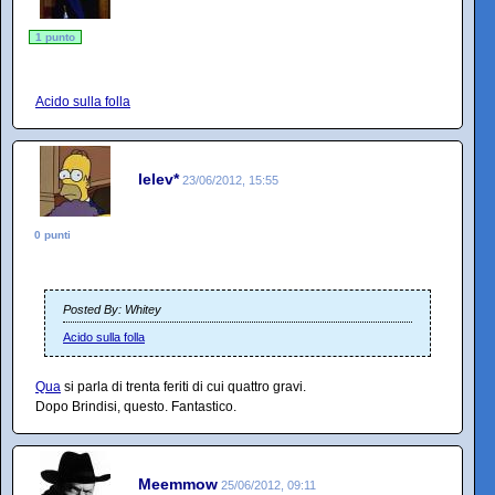
1 punto
Acido sulla folla
lelev*
23/06/2012, 15:55
0 punti
Posted By: Whitey
Acido sulla folla
Qua
si parla di trenta feriti di cui quattro gravi.
Dopo Brindisi, questo. Fantastico.
Meemmow
25/06/2012, 09:11