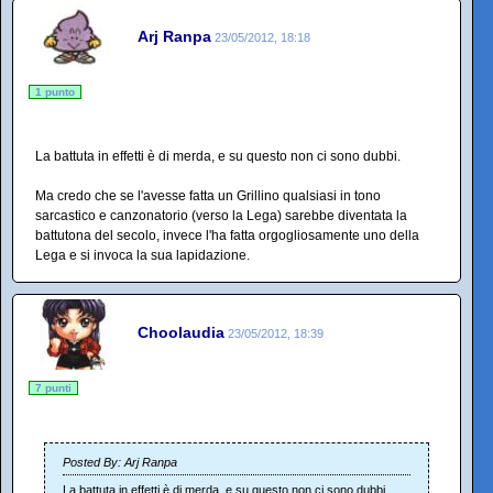
Arj Ranpa
23/05/2012, 18:18
1 punto
La battuta in effetti è di merda, e su questo non ci sono dubbi.
Ma credo che se l'avesse fatta un Grillino qualsiasi in tono
sarcastico e canzonatorio (verso la Lega) sarebbe diventata la
battutona del secolo, invece l'ha fatta orgogliosamente uno della
Lega e si invoca la sua lapidazione.
Choolaudia
23/05/2012, 18:39
7 punti
Posted By: Arj Ranpa
La battuta in effetti è di merda, e su questo non ci sono dubbi.