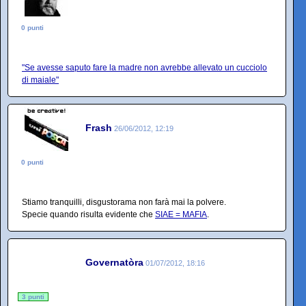
0 punti
"Se avesse saputo fare la madre non avrebbe allevato un cucciolo
di maiale"
Frash
26/06/2012, 12:19
0 punti
Stiamo tranquilli, disgustorama non farà mai la polvere.
Specie quando risulta evidente che
SIAE = MAFIA
.
Governatòra
01/07/2012, 18:16
3 punti