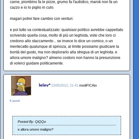
carne, piombino fa le pizze, grumo fa l'autistico, marok non fa un
cazzo e io lo piglio in culo.
magari potrei fare cambio con venturi.
e poi tutto va contestualizzato: qualsiasi politico avrebbe cappellato
scrivendo quella cosa, molto di più un leghista, visto che loro ci
credono allo staccamento... se invece lo dice un comico, o un
mentecatto qualunque di spinoza, al limite possiamo giudicare la
bontà del gusto, ma non deplorarlo alla stregua di un leghista. e
allora umore maligno? almeno costoro non hanno la presunzione
di volerci guidare politicamente.
lelev*
23/05/2012, 21:41
modiFICAto
0 punti
Posted By: QiQQo
e allora umore maligno?