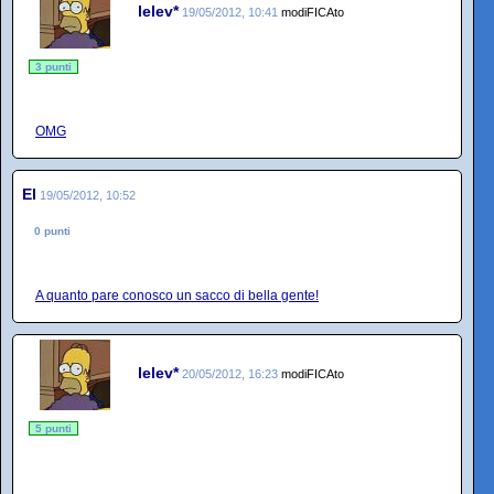
lelev*
19/05/2012, 10:41
modiFICAto
3 punti
OMG
El
19/05/2012, 10:52
0 punti
A quanto pare conosco un sacco di bella gente!
lelev*
20/05/2012, 16:23
modiFICAto
5 punti