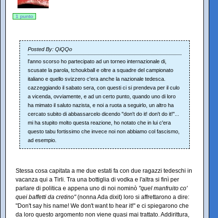
1 punto
Posted By: QiQQo
l'anno scorso ho partecipato ad un torneo internazionale di,
scusate la parola, tchoukball e oltre a squadre del campionato
italiano e quello svizzero c'era anche la nazionale tedesca.
cazzeggiando il sabato sera, con questi ci si prendeva per il culo
a vicenda, ovviamente, e ad un certo punto, quando uno di loro
ha mimato il saluto nazista, e noi a ruota a seguirlo, un altro ha
cercato subito di abbassarcelo dicendo "don't do it! don't do it!"...
mi ha stupito molto questa reazione, ho notato che in lui c'era
questo tabu fortissimo che invece noi non abbiamo col fascismo,
ad esempio.
Stessa cosa capitata a me due estati fa con due ragazzi tedeschi in
vacanza qui a Tirli. Tra una bottiglia di vodka e l'altra si finì per
parlare di politica e appena uno di noi nominò
"quel manfruito co'
quei baffetti da cretino"
(nonna Ada dixit) loro si affrettarono a dire:
"Don't say his name! We don't want to hear it!" e ci spiegarono che
da loro questo argomento non viene quasi mai trattato. Addirittura,