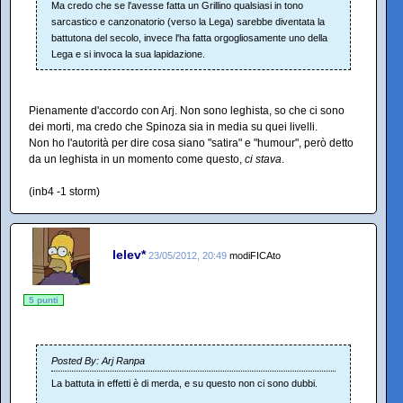
Ma credo che se l'avesse fatta un Grillino qualsiasi in tono
sarcastico e canzonatorio (verso la Lega) sarebbe diventata la
battutona del secolo, invece l'ha fatta orgogliosamente uno della
Lega e si invoca la sua lapidazione.
Pienamente d'accordo con Arj. Non sono leghista, so che ci sono
dei morti, ma credo che Spinoza sia in media su quei livelli.
Non ho l'autorità per dire cosa siano "satira" e "humour", però detto
da un leghista in un momento come questo,
ci stava
.
(inb4 -1 storm)
lelev*
23/05/2012, 20:49
modiFICAto
5 punti
Posted By: Arj Ranpa
La battuta in effetti è di merda, e su questo non ci sono dubbi.