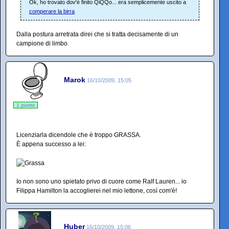
Ok, ho trovato dov'è finito QiQQo... era semplicemente uscito a
comperare la birra
Dalla postura arretrata direi che si tratta decisamente di un
campione di limbo.
Marok
16/10/2009, 15:05
1 punto
Licenziarla dicendole che è troppo GRASSA.
È appena successo a lei:
Io non sono uno spietato privo di cuore come Ralf Lauren... io
Filippa Hamilton la accoglierei nel mio lettone, così com'è!
Huber
16/10/2009, 15:06