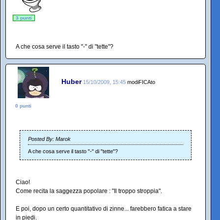
3 punti
A che cosa serve il tasto "-" di "tette"?
Huber
15/10/2009, 15:45
modiFICAto
0 punti
Posted By: Marok
A che cosa serve il tasto "-" di "tette"?
Ciao!
Come recita la saggezza popolare : "Il troppo stroppia".
E poi, dopo un certo quantitativo di zinne... farebbero fatica a stare
in piedi.