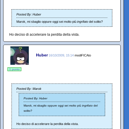
Posted By: Huber
Marok, mi sbaglio oppure oggi sei molto più
ingrifato
del solito?
Ho deciso di accelerare la perdita della vista.
Huber
16/10/2009, 15:14
modiFICAto
1 punto
Posted By: Marok
Posted By: Huber
Marok, mi sbaglio oppure oggi sei molto più
ingrifato
del
solito?
Ho deciso di accelerare la perdita della vista.