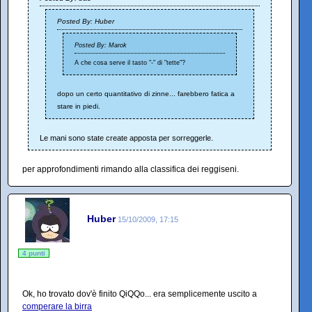
Posted By: Huber
Posted By: Marok
A che cosa serve il tasto "-" di "tette"?
dopo un certo quantitativo di zinne... farebbero fatica a
stare in piedi.
Le mani sono state create apposta per sorreggerle.
per approfondimenti rimando alla classifica dei reggiseni.
Huber
15/10/2009, 17:15
4 punti
Ok, ho trovato dov'è finito QiQQo... era semplicemente uscito a
comperare la birra