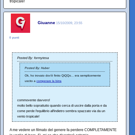
tropicale!
Giuanne
15/10/2009, 23:55
0 punti
Posted By: formytesa
Posted By: Huber
Ok, ho trovato dov'è finito QiQQo... era semplicemente
uscito a
comperare la birra
commovente davvero!
molto bello soprattutto quando cerca di uscire dalla porta e da
come perde l'equilibrio all'indietro sembra spazzato via da un
vento tropicale!
A me vedere un filmato del genere fa perdere COMPLETAMENTE