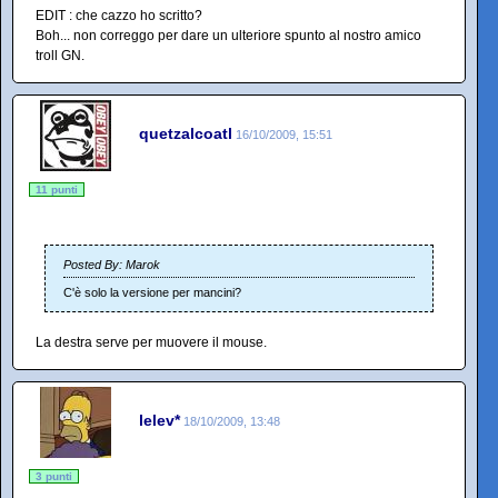
EDIT : che cazzo ho scritto?
Boh... non correggo per dare un ulteriore spunto al nostro amico
troll GN.
quetzalcoatl
16/10/2009, 15:51
11 punti
Posted By: Marok
C'è solo la versione per mancini?
La destra serve per muovere il mouse.
lelev*
18/10/2009, 13:48
3 punti