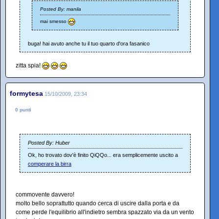
Posted By: manila
mai smesso
buga! hai avuto anche tu il tuo quarto d'ora fasanico
zitta spia!
formytesa
15/10/2009, 23:34
0 punti
Posted By: Huber
Ok, ho trovato dov'è finito QiQQo... era semplicemente uscito a
comperare la birra
commovente davvero!
molto bello soprattutto quando cerca di uscire dalla porta e da
come perde l'equilibrio all'indietro sembra spazzato via da un vento