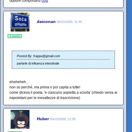
oppure comportarsi
così
daiconan
09/10/2009, 11:49
1 punto
Posted By: frappa@gmail.com
parlarle di influenza intestinale
eheheheh....
non so perchè, ma prima o poi capita a tutte!
come diceva il poeta, 'e ciascuno aspietta a sciorta' (chiedo venia ai
napoletani per le inesattezze di trascrizione)
Huber
09/10/2009, 12:09