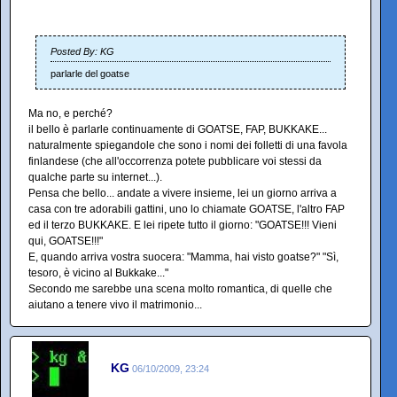
Posted By: KG
parlarle del goatse
Ma no, e perché?
il bello è parlarle continuamente di GOATSE, FAP, BUKKAKE...
naturalmente spiegandole che sono i nomi dei folletti di una favola
finlandese (che all'occorrenza potete pubblicare voi stessi da
qualche parte su internet...).
Pensa che bello... andate a vivere insieme, lei un giorno arriva a
casa con tre adorabili gattini, uno lo chiamate GOATSE, l'altro FAP
ed il terzo BUKKAKE. E lei ripete tutto il giorno: "GOATSE!!! Vieni
qui, GOATSE!!!"
E, quando arriva vostra suocera: "Mamma, hai visto goatse?" "Sì,
tesoro, è vicino al Bukkake..."
Secondo me sarebbe una scena molto romantica, di quelle che
aiutano a tenere vivo il matrimonio...
KG
06/10/2009, 23:24