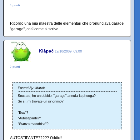
0 punti
Ricordo una mia maestra delle elementari che pronunciava garage
"garage", così come si scrive.
Klàpač
19/10/2009, 09:00
0 punti
Posted By: Marok
Scusate, ho un dubbio: "garage" annulla la pheega?
Se sì, mi trovate un sinonimo?
"Box"?
"Autostipante?"
"Stanza macchina"?
AUTOSTIPANTE????? Oddio!!