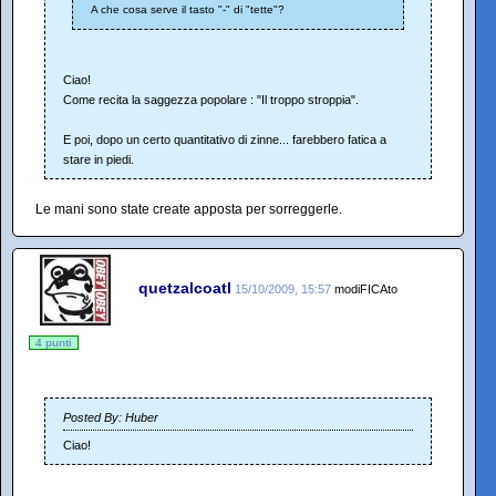
A che cosa serve il tasto "-" di "tette"?
Ciao!
Come recita la saggezza popolare : "Il troppo stroppia".
E poi, dopo un certo quantitativo di zinne... farebbero fatica a
stare in piedi.
Le mani sono state create apposta per sorreggerle.
quetzalcoatl
15/10/2009, 15:57
modiFICAto
4 punti
Posted By: Huber
Ciao!