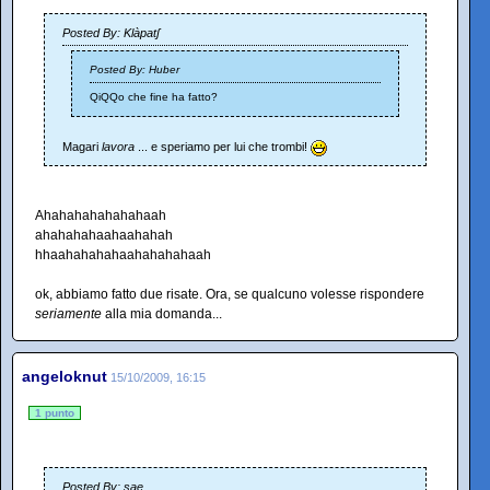
Posted By: Klàpatʃ
Posted By: Huber
QiQQo che fine ha fatto?
Magari
lavora
... e speriamo per lui che trombi!
Ahahahahahahahaah
ahahahahaahaahahah
hhaahahahahaahahahahaah
ok, abbiamo fatto due risate. Ora, se qualcuno volesse rispondere
seriamente
alla mia domanda...
angeloknut
15/10/2009, 16:15
1 punto
Posted By: sae