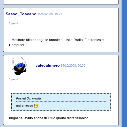
Sasso_Toscano
15/10/2009, 19:22
0 punti
...Mostrare alla pheega le annate di List e Radio, Elettronica e
Computer
valecalimero
15/10/2009, 20:30
0 punti
Posted By: manila
mai smesso
buga! hai avuto anche tu il tuo quarto d'ora fasanico