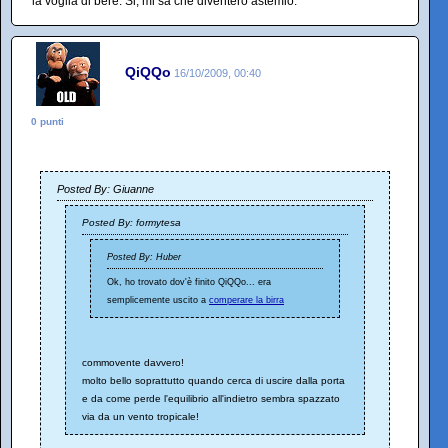
la voglia di bere. Si, mi sa che diventerò astemio.
QiQQo
16/10/2009, 00:40
0 punti
Posted By: Giuanne
Posted By: formytesa
Posted By: Huber
Ok, ho trovato dov'è finito QiQQo... era
semplicemente uscito a
comperare la birra
commovente davvero!
molto bello soprattutto quando cerca di uscire dalla porta
e da come perde l'equilibrio all'indietro sembra spazzato
via da un vento tropicale!