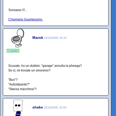
Torniamo IT...
Chiamarla Guantanamo.
Marok
19/10/2009, 02:43
1 punto
Scusate, ho un dubbio: "garage" annulla la pheega?
Se sì, mi trovate un sinonimo?
"Box"?
"Autostipante?"
"Stanza macchina"?
shake
19/10/2009, 02:59