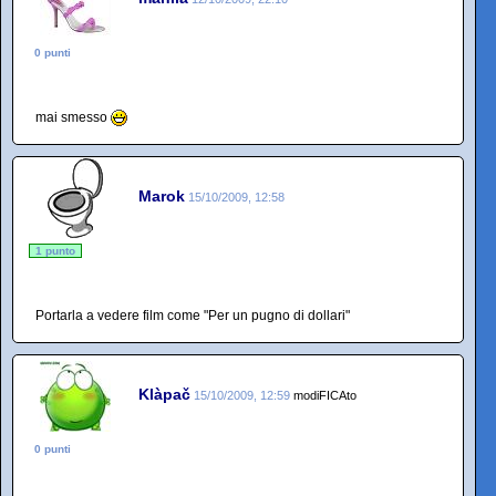
0 punti
mai smesso
Marok
15/10/2009, 12:58
1 punto
Portarla a vedere film come "Per un pugno di dollari"
Klàpač
15/10/2009, 12:59
modiFICAto
0 punti