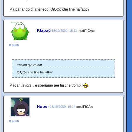
Ma parlando di alter ego. QiQQo che fine ha fatto?
Klàpač
15/10/2009, 16:11
modiFICAto
0 punti
Posted By: Huber
QiQQo che fine ha fatto?
Magari
lavora
... e speriamo per lui che trombi!
Huber
15/10/2009, 16:14
modiFICAto
0 punti