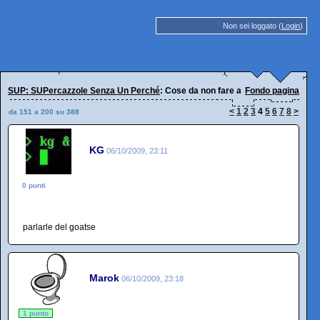
Non sei loggato (
Login
)
SUP: SUPercazzole Senza Un Perché
: Cose da non fare alla pheega
Fondo pagina
<
1
2
3
4
5
6
7
8
>
da 151 a 200 su 388
KG
06/10/2009, 23:11
0 punti
parlarle del goatse
Marok
06/10/2009, 23:18
1 punto