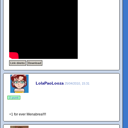
Link diretto
Download
LolaPaoLooza
25/04/2010, 15:31
2 punti
+1 for ever Menabrea!!!!