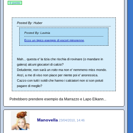
1 punto
Posted By: Huber
Posted By: Lavinia
Ecco un tipico esempio di escort minorenne
.
Mah... questa e' la tizia che rischia di rovinare (o mandare in
galera) alcuni giocatori di calcio?
Deludente, non sarà un
roito
ma non e' nemmeno miss mondo.
Anzi, a me di viso non piace per niente poi e' anoressica.
Cazzo con tutti i soldi che hanno i calciatori non si son potuti
pagare di meglio?
Potrebbero prendere esempio da Marrazzo e Lapo Elkann...
Manovella
23/04/2010, 14:46