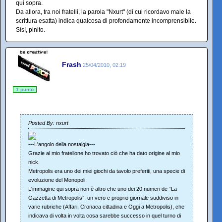
qui sopra.
Da allora, tra noi fratelli, la parola "Nxurt" (di cui ricordavo male la
scrittura esatta) indica qualcosa di profondamente incomprensibile.
Sìsì, pinito.
Frash
25/04/2010, 02:19
1 punto
Posted By: nxurt
---L'angolo della nostalgia---
Grazie al mio fratellone ho trovato ciò che ha dato origine al mio
nick.
Metropolis era uno dei miei giochi da tavolo preferiti, una specie di
evoluzione del Monopoli.
L'immagine qui sopra non è altro che uno dei 20 numeri de “La
Gazzetta di Metropolis”, un vero e proprio giornale suddiviso in
varie rubriche (Affari, Cronaca cittadina e Oggi a Metropolis), che
indicava di volta in volta cosa sarebbe successo in quel turno di