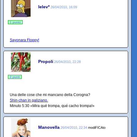
lelev*
26/04/2010, 16:09
1 punto
Sayonara Floppy!
Propoli
26/04/2010, 22:28
2 punti
Una delle cose che mi mancano della Corogna?
Shin-chan in galiziano.
Minuto 5:30 «Mira qué trompa, qué cacho trompa!»
Manovella
26/04/2010, 22:34
modiFICAto