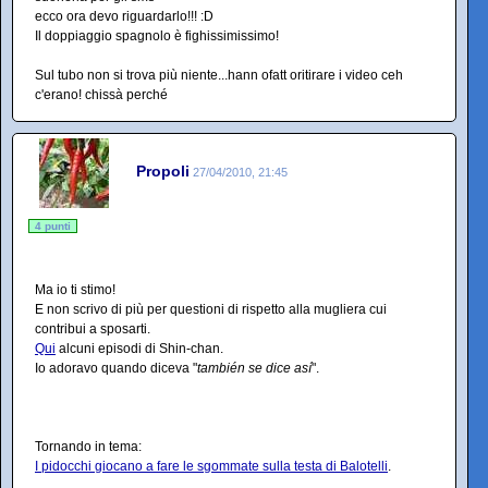
ecco ora devo riguardarlo!!! :D
Il doppiaggio spagnolo è fighissimissimo!
Sul tubo non si trova più niente...hann ofatt oritirare i video ceh
c'erano! chissà perché
Propoli
27/04/2010, 21:45
4 punti
Ma io ti stimo!
E non scrivo di più per questioni di rispetto alla mugliera cui
contribui a sposarti.
Qui
alcuni episodi di Shin-chan.
Io adoravo quando diceva "
también se dice así
".
Tornando in tema:
I pidocchi giocano a fare le sgommate sulla testa di Balotelli
.