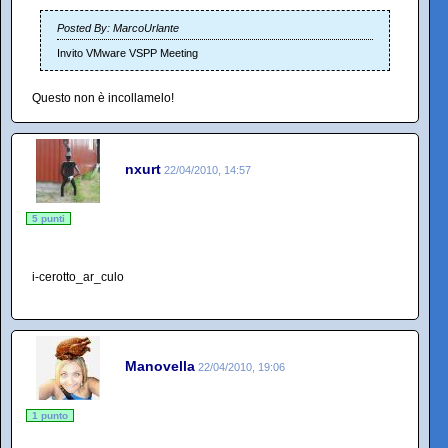
Posted By: MarcoUrlante
Invito VMware VSPP Meeting
Questo non è incollamelo!
nxurt
22/04/2010, 14:57
5 punti
i-cerotto_ar_culo
Manovella
22/04/2010, 19:06
1 punto