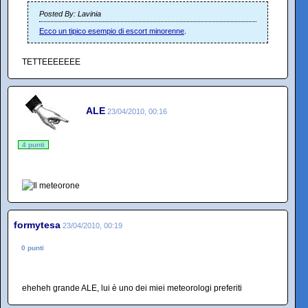
Posted By: Lavinia
Ecco un tipico esempio di escort minorenne
.
TETTEEEEEEE
ALE
23/04/2010, 00:16
4 punti
formytesa
23/04/2010, 00:19
0 punti
eheheh grande ALE, lui è uno dei miei meteorologi preferiti