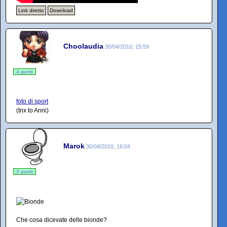
Link diretto
Download
Choolaudia
30/04/2010, 15:59
4 punti
foto di sport
(tnx to Anni)
Marok
30/04/2010, 16:04
3 punti
Che cosa dicevate delle bionde?