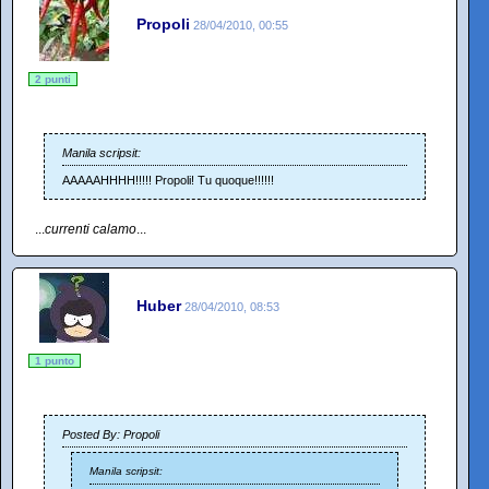
Propoli
28/04/2010, 00:55
2 punti
Manila scripsit:
AAAAAHHHH!!!!! Propoli! Tu quoque!!!!!!
...
currenti calamo
...
Huber
28/04/2010, 08:53
1 punto
Posted By: Propoli
Manila scripsit: