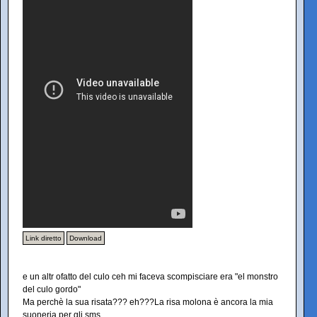
Link diretto
Download
e un altr ofatto del culo ceh mi faceva scompisciare era "el monstro
del culo gordo"
Ma perchè la sua risata??? eh???La risa molona è ancora la mia
suoneria per gli sms