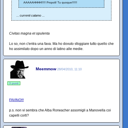
AAAAAHHHH!!!!! Propoli! Tu quoque!!!!!!
...
currenti calamo
...
Civitas magna et opulenta
Lo so, non c'entra una fava. Ma ho dovuto sfoggiare tutto quello che
ho assimilato dopo un anno di latino alle medie.
Meemmow
28/04/2010, 11:10
3 punti
FAVINO!!!
p.s. non vi sembra che Alba Rorwacher assomigli a Manovella coi
capelli corti?