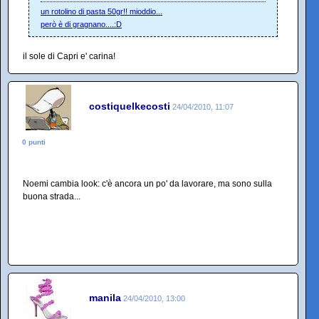
un rotolino di pasta 50gr!! mioddio...
però è di gragnano....:D
il sole di Capri e' carina!
costiquelkecosti
24/04/2010, 11:07
0 punti
Noemi cambia look: c'è ancora un po' da lavorare, ma sono sulla
buona strada...
manila
24/04/2010, 13:00