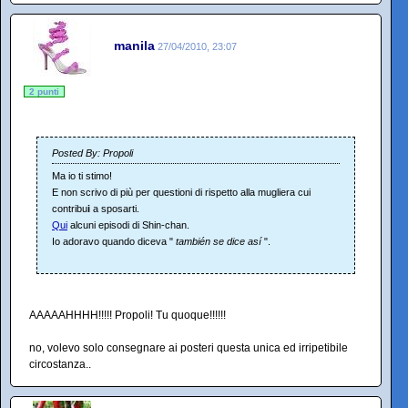
manila
27/04/2010, 23:07
2 punti
Posted By: Propoli
Ma io ti stimo!
E non scrivo di più per questioni di rispetto alla mugliera cui
contribu
i
a sposarti.
Qui
alcuni episodi di Shin-chan.
Io adoravo quando diceva "
también se dice así
".
AAAAAHHHH!!!!! Propoli! Tu quoque!!!!!!
no, volevo solo consegnare ai posteri questa unica ed irripetibile
circostanza..