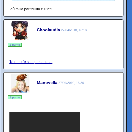
Più mille per "culito culito"!
Choolaudia
27/04/2010, 16:18
1 punto
'Na lenz 'e sole per la trota.
Manovella
27/04/2010, 16:36
1 punto