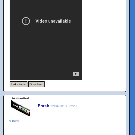
Link diretto
Download
Frash
22/04/2010, 22:29
0 punti