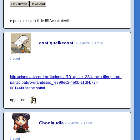
Link diretto
Download
e presto ci sarà il dvd!!! Accattatevill'
costiquelkecosti
23/04/2010, 17:16
0 punti
http://cinema-tv.corriere.it/cinema/10_aprile_22/francia-film-porno-
partecipativo-grandesso_fe799ec2-4e0b-11df-b72f-
00144f02aabe.shtml
applausi...
Choolaudia
23/04/2010, 17:50
0 punti