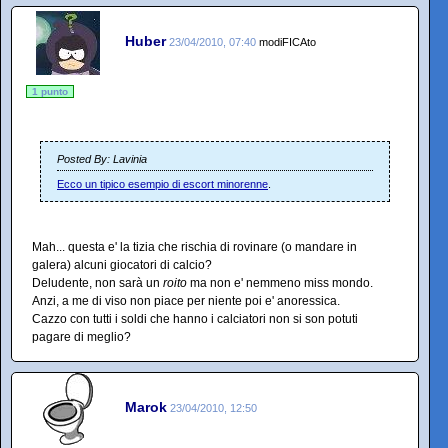
Huber
23/04/2010, 07:40
modiFICAto
1 punto
Posted By: Lavinia
Ecco un tipico esempio di escort minorenne
.
Mah... questa e' la tizia che rischia di rovinare (o mandare in
galera) alcuni giocatori di calcio?
Deludente, non sarà un
roito
ma non e' nemmeno miss mondo.
Anzi, a me di viso non piace per niente poi e' anoressica.
Cazzo con tutti i soldi che hanno i calciatori non si son potuti
pagare di meglio?
Marok
23/04/2010, 12:50