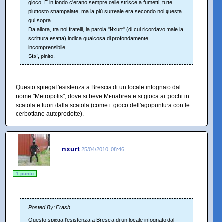
gioco. E in fondo c'erano sempre delle strisce a fumetti, tutte
piuttosto strampalate, ma la più surreale era secondo noi questa
qui sopra.
Da allora, tra noi fratelli, la parola "Nxurt" (di cui ricordavo male la
scrittura esatta) indica qualcosa di profondamente
incomprensibile.
Sìsì, pinito.
Questo spiega l'esistenza a Brescia di un locale infognato dal
nome "Metropolis", dove si beve Menabrea e si gioca ai giochi in
scatola e fuori dalla scatola (come il gioco dell'agopuntura con le
cerbottane autoprodotte).
nxurt
25/04/2010, 08:46
1 punto
Posted By: Frash
Questo spiega l'esistenza a Brescia di un locale infognato dal