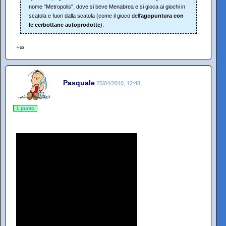
nome "Metropolis", dove si beve Menabrea e si gioca ai giochi in
scatola e fuori dalla scatola (come il gioco dell'
agopuntura con
le cerbottane autoprodotte
).
+∞
Pasquale
25/04/2010, 12:48
1 punto