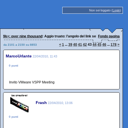
Non sei loggato (
Login
)
9k+: over nine thousand
: Aggio truato: l'angolo del link selvaggio
Fondo pagina
<
1
...
39
40
41
42
43
44
45
46
...
178
>
da 2101 a 2150 su 8853
MarcoUrlante
22/04/2010, 11:43
0 punti
Invito VMware VSPP Meeting
Frash
22/04/2010, 13:06
0 punti