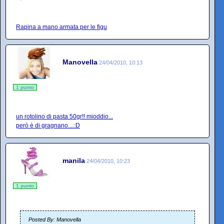
Rapina a mano armata per le figu
Manovella
24/04/2010, 10:13
1 punto
un rotolino di pasta 50gr!! mioddio...
però è di gragnano....:D
manila
24/04/2010, 10:23
1 punto
Posted By: Manovella